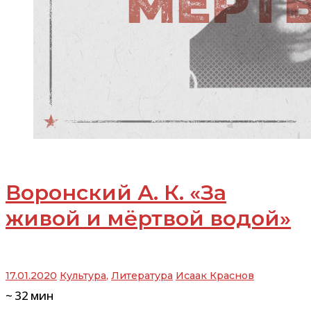
Воронский А. К. «За
живой и мёртвой водой»
17.01.2020
Культура
,
Литература
Исаак Краснов
~
32
мин