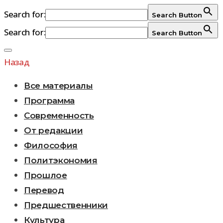
Search for:
Search Button
Search for:
Search Button
Перейти
к
Назад
содержимому
Все материалы
Программа
Современность
От редакции
Философия
Политэкономия
Прошлое
Перевод
Предшественники
Культура