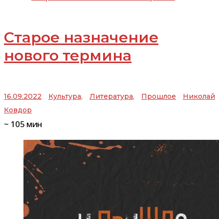
Старое назначение
нового термина
16.09.2022
Культура
,
Литература
,
Прошлое
Николай
Ковдор
~
105
мин