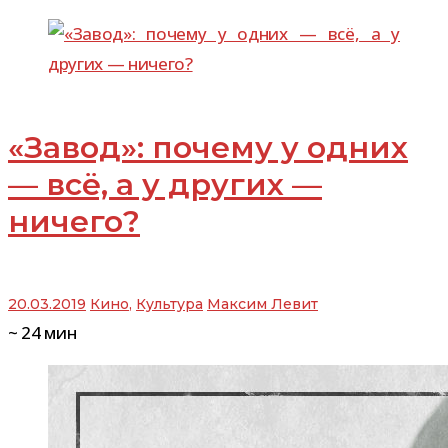
«Завод»: почему у одних
— всё, а у других —
ничего?
20.03.2019
Кино
,
Культура
Максим Левит
~
24
мин