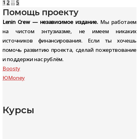
Навигация
1
2
…
5
Помощь проекту
по
записям
Lenin Crew — независимое издание.
Мы работаем
на чистом энтузиазме, не имеем никаких
источников финансирования. Если ты хочешь
помочь развитию проекта, сделай пожертвование
и поддержи нас рублём.
Boosty
ЮMoney
Курсы