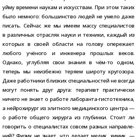
уйму вре­мени нау­кам и искус­ствам. При этом таких
было немного: боль­шин­ство людей не умело даже
писать. Сейчас же мы имеем массу спе­ци­а­ли­стов
в раз­лич­ных отрас­лях науки и тех­ники, каж­дый из
кото­рых в своей обла­сти на голову опе­ре­жает
любого учё­ного и инже­нера про­шлых веков.
Однако, углуб­ляя свои зна­ния в чём-​то одном,
теперь мы неиз­бежно теряем широту кру­го­зора.
Даже работ­ники близ­ких спе­ци­аль­но­стей не все­гда
могут понять друг друга: тера­певт прак­ти­че­ски
ничего не знает о работе лаборанта-​гистотехника,
а ней­ро­хи­рург из элит­ного меди­цин­ского цен­тра —
о работе общего хирурга из глу­бинки. Стоит ли
гово­рить о спе­ци­а­ли­стах совсем раз­ных направ­ле­
ний? Физик не знает, что делает медик, химик, —