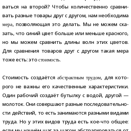
ваться на вто­рой? Чтобы коли­че­ственно срав­ни­
вать раз­ные товары друг с дру­гом, нам необ­хо­дима
, поз­во­ля­ю­щая это делать. Мы не можем ска­
мера
зать, что синий цвет больше или меньше крас­ного,
но мы можем срав­нить длины волн этих цве­тов.
Для срав­не­ния това­ров друг с дру­гом такая мера
тоже есть: это
.
сто­и­мость
Стоимость созда­ётся
, для кото­
абстракт­ным тру­дом
рого не важны его каче­ствен­ные харак­те­ри­стики.
Один рабо­чий создаёт бутылку с водой, дру­гой —
моло­ток. Они совер­шают раз­ные после­до­ва­тель­но­
сти дей­ствий, то есть зани­ма­ются раз­ными видами
труда. Но у этих видов труда есть кое-​что общее:
если мы нач­нём шаг за шагом абстра­ги­ро­ваться от