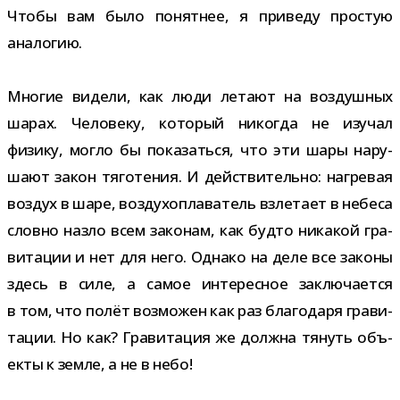
Чтобы вам было понят­нее, я при­веду про­стую
аналогию.
Многие видели, как люди летают на воз­душ­ных
шарах. Человеку, кото­рый нико­гда не изу­чал
физику, могло бы пока­заться, что эти шары нару­
шают закон тяго­те­ния. И дей­стви­тельно: нагре­вая
воз­дух в шаре, воз­ду­хо­пла­ва­тель взле­тает в небеса
словно назло всем зако­нам, как будто ника­кой гра­
ви­та­ции и нет для него. Однако на деле все законы
здесь в силе, а самое инте­рес­ное заклю­ча­ется
в том, что полёт воз­мо­жен как раз бла­го­даря гра­ви­
та­ции. Но как? Гравитация же должна тянуть объ­
екты к земле, а не в небо!