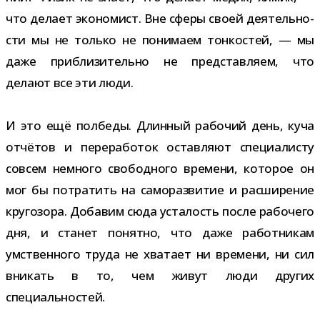
что делает эко­но­мист. Вне сферы своей дея­тель­но­
сти мы не только не пони­маем тон­ко­стей, — мы
даже при­бли­зи­тельно не пред­став­ляем, что
делают все эти люди.
И это ещё пол­беды. Длинный рабо­чий день, куча
отчё­тов и пере­ра­бо­ток остав­ляют спе­ци­а­ли­сту
совсем немного сво­бод­ного вре­мени, кото­рое он
мог бы потра­тить на само­раз­ви­тие и рас­ши­ре­ние
кру­го­зора. Добавим сюда уста­лость после рабо­чего
дня, и ста­нет понятно, что даже работ­ни­кам
умствен­ного труда не хва­тает ни вре­мени, ни сил
вни­кать в то, чем живут люди дру­гих
специальностей.