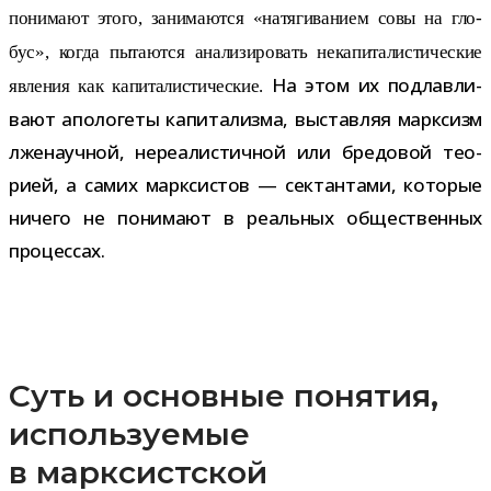
пони­мают этого, зани­ма­ются «натя­ги­ва­нием совы на гло­
бус», когда пыта­ются ана­ли­зи­ро­вать нека­пи­та­ли­сти­че­ские
На этом их под­лав­ли­
явле­ния как капи­та­ли­сти­че­ские.
вают апо­ло­геты капи­та­лизма, выстав­ляя марк­сизм
лже­на­уч­ной, нере­а­ли­стич­ной или бре­до­вой тео­
рией, а самих марк­си­стов — сек­тан­тами, кото­рые
ничего не пони­мают в реаль­ных обще­ствен­ных
процессах.
Суть и основные понятия,
используемые
в марксистской