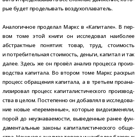
рые будет про­де­лы­вать воздухоплаватель.
Аналогичное про­де­лал Маркс в «Капитале». В пер­
вом томе этой книги он иссле­до­вал наи­бо­лее
абстракт­ные поня­тия: товар, труд, сто­и­мость
и потре­би­тель­ная сто­и­мость, деньги, капи­тал и так
далее. Здесь же он про­вёл ана­лиз про­цесса про­из­
вод­ства капи­тала. Во вто­ром томе Маркс рас­крыл
про­цесс обра­ще­ния капи­тала, а в тре­тьем про­ана­
ли­зи­ро­вал про­цесс капи­та­ли­сти­че­ского про­из­вод­
ства в целом. Постепенно он добав­лял в иссле­до­ва­
ние новые «пере­мен­ные», кото­рые видо­из­ме­няли,
порой до неузна­ва­е­мо­сти, выве­ден­ные ранее фун­
да­мен­таль­ные законы капи­та­ли­сти­че­ского обще­
ства. Начиная с ана­лиза товара и наи­бо­лее базо­вых