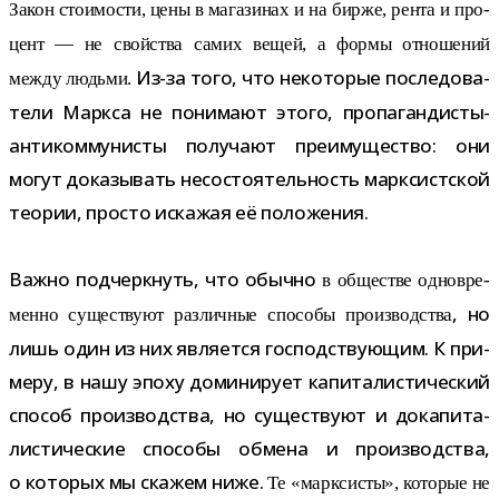
Закон сто­и­мо­сти, цены в мага­зи­нах и на бирже, рента и про­
цент — не свой­ства самих вещей, а формы отно­ше­ний
Из-​за того, что неко­то­рые после­до­ва­
между людьми.
тели Маркса не пони­мают этого, пропагандисты-​
антикоммунисты полу­чают пре­иму­ще­ство: они
могут дока­зы­вать несо­сто­я­тель­ность марк­сист­ской
тео­рии, про­сто иска­жая её положения.
Важно под­черк­нуть, что обычно
в обще­стве одно­вре­
, но
менно суще­ствуют раз­лич­ные спо­собы про­из­вод­ства
лишь один из них явля­ется гос­под­ству­ю­щим. К при­
меру, в нашу эпоху доми­ни­рует капи­та­ли­сти­че­ский
спо­соб про­из­вод­ства, но суще­ствуют и дока­пи­та­
ли­сти­че­ские спо­собы обмена и про­из­вод­ства,
о кото­рых мы ска­жем ниже.
Те «марк­си­сты», кото­рые не