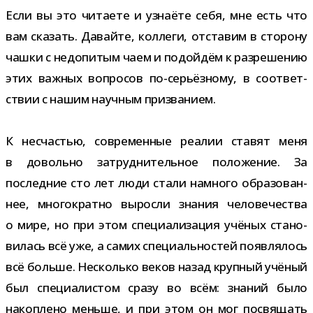
Если вы это чита­ете и узна­ёте себя, мне есть что
вам ска­зать. Давайте, кол­леги, отста­вим в сто­рону
чашки с недо­пи­тым чаем и подой­дём к раз­ре­ше­нию
этих важ­ных вопро­сов по-​серьёзному, в соот­вет­
ствии с нашим науч­ным призванием.
К несча­стью, совре­мен­ные реа­лии ста­вят меня
в довольно затруд­ни­тель­ное поло­же­ние. За
послед­ние сто лет люди стали намного обра­зо­ван­
нее, мно­го­кратно выросли зна­ния чело­ве­че­ства
о мире, но при этом спе­ци­а­ли­за­ция учё­ных ста­но­
ви­лась всё уже, а самих спе­ци­аль­но­стей появ­ля­лось
всё больше. Несколько веков назад круп­ный учё­ный
был спе­ци­а­ли­стом сразу во всём: зна­ний было
накоп­лено меньше, и при этом он мог посвя­щать