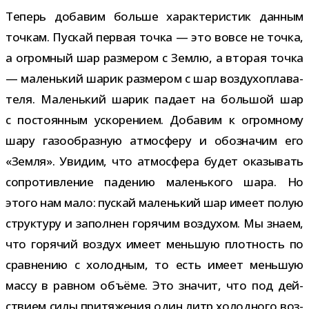
Теперь доба­вим больше харак­те­ри­стик дан­ным
точ­кам. Пускай пер­вая точка — это вовсе не точка,
а огром­ный шар раз­ме­ром с Землю, а вто­рая точка
— малень­кий шарик раз­ме­ром с шар воз­ду­хо­пла­ва­
теля. Маленький шарик падает на боль­шой шар
с посто­ян­ным уско­ре­нием. Добавим к огром­ному
шару газо­об­раз­ную атмо­сферу и обо­зна­чим его
«Земля». Увидим, что атмо­сфера будет ока­зы­вать
сопро­тив­ле­ние паде­нию малень­кого шара. Но
этого нам мало: пус­кай малень­кий шар имеет полую
струк­туру и запол­нен горя­чим воз­ду­хом. Мы знаем,
что горя­чий воз­дух имеет мень­шую плот­ность по
срав­не­нию с холод­ным, то есть имеет мень­шую
массу в рав­ном объ­ёме. Это зна­чит, что под дей­
ствием силы при­тя­же­ния один литр холод­ного воз­