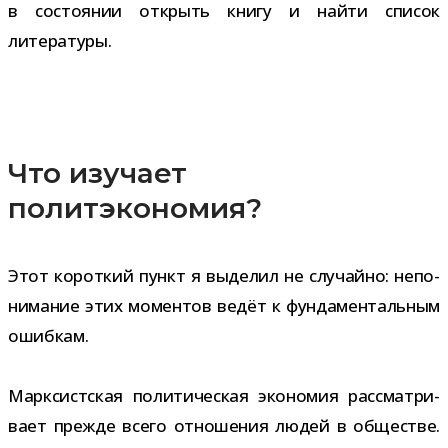
в состо­я­нии открыть книгу и найти спи­сок
литературы.
Что изучает
политэкономия?
Этот корот­кий пункт я выде­лил не слу­чайно: непо­
ни­ма­ние этих момен­тов ведёт к фун­да­мен­таль­ным
ошибкам.
Марксистская поли­ти­че­ская эко­но­мия рас­смат­ри­
вает прежде всего отно­ше­ния людей в обще­стве.