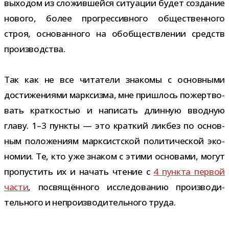
выхо­дом из сло­жив­шейся ситу­а­ции будет созда­ние
нового, более про­грес­сив­ного обще­ствен­ного
строя, осно­ван­ного на обоб­ществ­ле­нии средств
производства.
Так как не все чита­тели зна­комы с основ­ными
дости­же­ни­ями марк­сизма, мне при­шлось пожерт­во­
вать крат­ко­стью и напи­сать длин­ную ввод­ную
главу. 1–3 пункты — это крат­кий лик­без по основ­
ным поло­же­ниям марк­сист­ской поли­ти­че­ской эко­
но­мии. Те, кто уже зна­ком с этими осно­вами, могут
про­пу­стить их и начать чте­ние с
4 пункта пер­вой
части
, посвя­щён­ного иссле­до­ва­нию про­из­во­ди­
тель­ного и непро­из­во­ди­тель­ного труда.