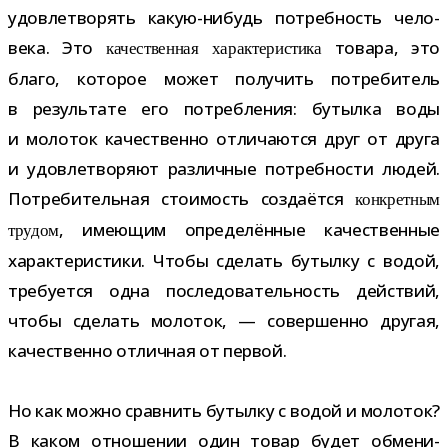
удо­вле­тво­рять какую-​нибудь потреб­ность чело­
века. Это
товара, это
каче­ствен­ная харак­те­ри­стика
благо, кото­рое может полу­чить потре­би­тель
в резуль­тате его потреб­ле­ния: бутылка воды
и моло­ток каче­ственно отли­ча­ются друг от друга
и удо­вле­тво­ряют раз­лич­ные потреб­но­сти людей.
Потребительная сто­и­мость созда­ётся
кон­крет­ным
, име­ю­щим опре­де­лён­ные каче­ствен­ные
тру­дом
харак­те­ри­стики. Чтобы сде­лать бутылку с водой,
тре­бу­ется одна после­до­ва­тель­ность дей­ствий,
чтобы сде­лать моло­ток, — совер­шенно дру­гая,
каче­ственно отлич­ная от первой.
Но как можно срав­нить бутылку с водой и моло­ток?
В каком отно­ше­нии один товар будет обме­ни­