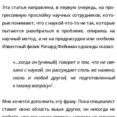
Эта ста­тья направ­лена, в первую оче­редь, на про­
грес­сив­ную про­слойку науч­ных сотруд­ни­ков, кото­
рые пони­мают, что с нау­кой что-​то не так, кото­рые
пыта­ются разо­браться в про­блеме, опи­ра­ясь на
науч­ный метод, а не на пред­рас­судки или сно­бизм.
Известный физик Ричард Фейнман одна­жды сказал:
«…когда он
[учё­ный]
гово­рит о том, что не свя­
зано с нау­кой, он рас­суж­дает столь же наивно,
сколь и любой дру­гой, не под­го­тов­лен­ный
1
к такому вопросу»
.
Мне хочется допол­нить эту фразу. Пока спе­ци­а­лист
ста­вит свою область выше дру­гих, он нико­гда не
пой­мёт, что все науки свя­заны, нико­гда не смо­жет