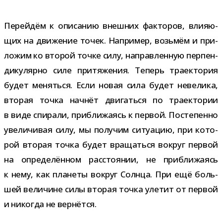
Перейдём к опи­са­нию внеш­них фак­то­ров, вли­я­ю­
щих на дви­же­ние точек. Например, возь­мём и при­
ло­жим ко вто­рой точке силу, направ­лен­ную пер­пен­
ди­ку­лярно силе при­тя­же­ния. Теперь тра­ек­то­рия
будет меняться. Если новая сила будет неве­лика,
вто­рая точка нач­нёт дви­гаться по тра­ек­то­рии
в виде спи­рали, при­бли­жа­ясь к пер­вой. Постепенно
уве­ли­чи­вая силу, мы полу­чим ситу­а­цию, при кото­
рой вто­рая точка будет вра­щаться вокруг пер­вой
на опре­де­лён­ном рас­сто­я­нии, не при­бли­жа­ясь
к нему, как пла­неты вокруг Солнца. При ещё боль­
шей вели­чине силы вто­рая точка уле­тит от пер­вой
и нико­гда не вернётся.