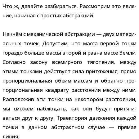
Что ж, давайте раз­би­раться. Рассмотрим это явле­
ние, начи­ная с про­стых абстракций.
Начнём с меха­ни­че­ской абстрак­ции — двух мате­ри­
аль­ных точек. Допустим, что масса пер­вой точки
гораздо больше массы вто­рой и равна массе Земли.
Согласно закону все­мир­ного тяго­те­ния, между
этими точ­ками дей­ствует сила при­тя­же­ния, прямо
про­пор­ци­о­наль­ная обеим мас­сам и обратно про­
пор­ци­о­наль­ная квад­рату рас­сто­я­ния между ними.
Расположив эти точки на неко­то­ром рас­сто­я­нии,
мы смо­жем наблю­дать, как они будут при­тя­ги­
ваться друг к другу. Траектория дви­же­ния каж­дой
точки в дан­ном абстракт­ном слу­чае — пря­мая
линия.