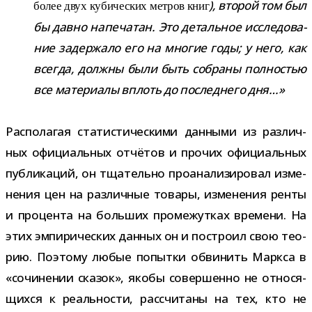
)
, вто­рой том был
более двух куби­че­ских мет­ров книг
бы давно напе­ча­тан. Это деталь­ное иссле­до­ва­
ние задер­жало его на мно­гие годы; у него, как
все­гда, должны были быть собраны пол­но­стью
все мате­ри­алы вплоть до послед­него дня…»
Располагая ста­ти­сти­че­скими дан­ными из раз­лич­
ных офи­ци­аль­ных отчё­тов и про­чих офи­ци­аль­ных
пуб­ли­ка­ций, он тща­тельно про­ана­ли­зи­ро­вал изме­
не­ния цен на раз­лич­ные товары, изме­не­ния ренты
и про­цента на боль­ших про­ме­жут­ках вре­мени. На
этих эмпи­ри­че­ских дан­ных он и построил свою тео­
рию. Поэтому любые попытки обви­нить Маркса в
«сочи­не­нии ска­зок», якобы совер­шенно не отно­ся­
щихся к реаль­но­сти, рас­счи­таны на тех, кто не