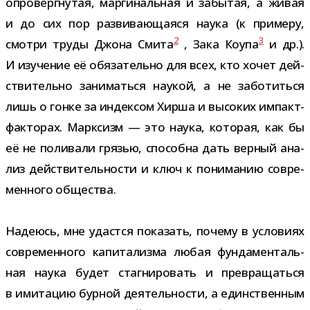
опро­верг­ну­тая, мар­ги­наль­ная и забы­тая, а живая
и до сих пор раз­ви­ва­ю­ща­яся наука (к при­меру,
2
3
смотри труды Джона Смита
, Зака Коупа
и др.).
И изу­че­ние её обя­за­тельно для всех, кто хочет дей­
стви­тельно зани­маться нау­кой, а не забо­титься
лишь о гонке за индек­сом Хирша и высо­ких импакт-​
факторах. Марксизм — это наука, кото­рая, как бы
её не поли­вали гря­зью, спо­собна дать вер­ный ана­
лиз дей­стви­тель­но­сти и ключ к пони­ма­нию совре­
мен­ного общества.
Надеюсь, мне удастся пока­зать, почему в усло­виях
совре­мен­ного капи­та­лизма любая фун­да­мен­таль­
ная наука будет стагни­ро­вать и пре­вра­щаться
в ими­та­цию бур­ной дея­тель­но­сти, а един­ствен­ным