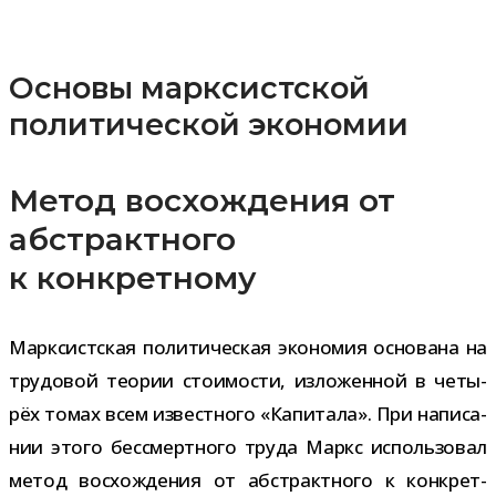
Основы марксистской
политической экономии
Метод восхождения от
абстрактного
к конкретному
Марксистская поли­ти­че­ская эко­но­мия осно­вана на
тру­до­вой тео­рии сто­и­мо­сти, изло­жен­ной в четы­
рёх томах всем извест­ного «Капитала». При напи­са­
нии этого бес­смерт­ного труда Маркс исполь­зо­вал
метод вос­хож­де­ния от абстракт­ного к кон­крет­