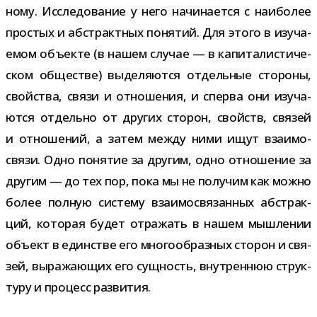
ному. Исследование у него начи­на­ется с наи­бо­лее
про­стых и абстракт­ных поня­тий. Для этого в изу­ча­
е­мом объ­екте (в нашем слу­чае — в капи­та­ли­сти­че­
ском обще­стве) выде­ля­ются отдель­ные сто­роны,
свой­ства, связи и отно­ше­ния, и сперва они изу­ча­
ются отдельно от дру­гих сто­рон, свойств, свя­зей
и отно­ше­ний, а затем между ними ищут вза­и­мо­
связи. Одно поня­тие за дру­гим, одно отно­ше­ние за
дру­гим — до тех пор, пока мы не полу­чим как можно
более пол­ную систему вза­и­мо­свя­зан­ных абстрак­
ций, кото­рая будет отра­жать в нашем мыш­ле­нии
объ­ект в един­стве его мно­го­об­раз­ных сто­рон и свя­
зей, выра­жа­ю­щих его сущ­ность, внут­рен­нюю струк­
туру и про­цесс развития.