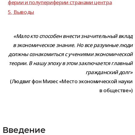
фе­рии и полу­пе­ри­фе­рии стра­нами центра
5.
Выводы
«Мало кто спо­со­бен вне­сти зна­чи­тель­ный вклад
в эко­но­ми­че­ское зна­ние. Но все разум­ные люди
должны озна­ко­миться с уче­ни­ями эко­но­ми­че­ской
тео­рии. В нашу эпоху в этом заклю­ча­ется глав­ный
граж­дан­ский долг»
(Людвиг фон Мизес «Место эко­но­ми­че­ской науки
в обществе»)
Введение