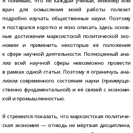
Я пони­маю, что не каж­дый учё­ный, инже­нер или
врач для осмыс­ле­ния моей работы поле­зет
подробно изу­чать обще­ствен­ные науки. Поэтому
я поста­рался коротко и ясно опи­сать здесь основ­
ные дости­же­ния марк­сист­ской поли­ти­че­ской эко­
но­мии и при­ме­нить неко­то­рые её поло­же­ния
к сфере науч­ной дея­тель­но­сти. Полноценный ана­
лиз всей науч­ной сферы невоз­можно про­ве­сти
в рам­ках одной ста­тьи. Поэтому я огра­ни­чусь ана­
ли­зом совре­мен­ного состо­я­ния науки (пре­иму­ще­
ственно фун­да­мен­таль­ной) и её свя­зей с эко­но­ми­
кой и промышленностью.
Я стре­мился пока­зать, что марк­сист­ская поли­ти­че­
ская эко­но­мия — отнюдь не мёрт­вая дис­ци­плина,