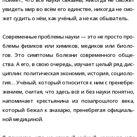
уви­деть мир во всём его един­стве, нико­гда не смо­
жет судить о нём, как учё­ный, а не как обыватель.
Современные про­блемы науки — это не про­сто про­
блемы физи­ков или хими­ков, меди­ков или био­ло­
гов. Это симп­томы болезни совре­мен­ного обще­
ства. А его, в свою оче­редь, изу­чает целый ряд дис­
ци­плин: поли­ти­че­ская эко­но­мия, исто­рия, социо­ло­
гия… Учёный, кото­рый отно­сится к ним с пре­не­бре­
же­нием, счи­тая, что здесь всё и без науки понятно,
напо­ми­нает кре­стья­нина из поза­про­шлого века,
кото­рый бежал к зна­харю, пре­не­бре­гая офи­ци­аль­
ной медициной.