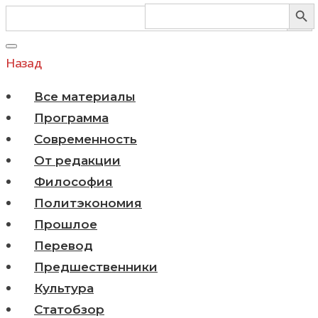
Search Butt
Search Butto
Search
Search
for:
for:
Перейти
к
Назад
содержимому
Все материалы
Программа
Современность
От редакции
Философия
Политэкономия
Прошлое
Перевод
Предшественники
Культура
Статобзор