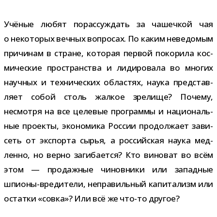
Учёные любят порас­суж­дать за чашеч­кой чая
о неко­то­рых веч­ных вопро­сах. По каким неве­до­мым
при­чи­нам в стране, кото­рая пер­вой поко­рила кос­
ми­че­ские про­стран­ства и лиди­ро­вала во мно­гих
науч­ных и тех­ни­че­ских обла­стях, наука пред­став­
ляет собой столь жал­кое зре­лище? Почему,
несмотря на все целе­вые про­граммы и наци­о­наль­
ные про­екты, эко­но­мика России про­дол­жает зави­
сеть от экс­порта сырья, а рос­сий­ская наука мед­
ленно, но верно заги­ба­ется? Кто вино­ват во всём
этом — про­даж­ные чинов­ники или запад­ные
шпионы-​вредители, непра­виль­ный капи­та­лизм или
остатки «совка»? Или всё же что-​то другое?