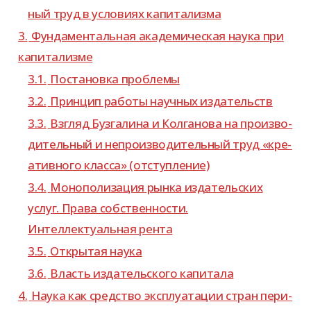
ный труд в усло­виях капитализма
3.
Фундаментальная ака­де­ми­че­ская наука при
капитализме
3.1.
Постановка про­блемы
3.2.
Принцип работы науч­ных издательств
3.3.
Взгляд Бузгалина и Колганова на про­из­во­
ди­тель­ный и непро­из­во­ди­тель­ный труд «кре­
а­тив­ного класса» (отступ­ле­ние)
3.4.
Монополизация рынка изда­тель­ских
услуг. Права соб­ствен­но­сти.
Интеллектуальная рента
3.5.
Открытая наука
3.6.
Власть изда­тель­ского капитала
4.
Наука как сред­ство экс­плу­а­та­ции стран пери­