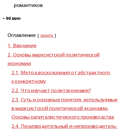
~
96
мин
Оглавление
скрыть
1.
Введение
2.
Основы марк­сист­ской поли­ти­че­ской
экономии
2.1.
Метод вос­хож­де­ния от абстракт­ного
к конкретному
2.2.
Что изу­чает политэкономия?
2.3.
Суть и основ­ные поня­тия, исполь­зу­е­мые
в марк­сист­ской поли­ти­че­ской эко­но­мии.
Основы капи­та­ли­сти­че­ского производства
2.4.
Производительный и непро­из­во­ди­тель­