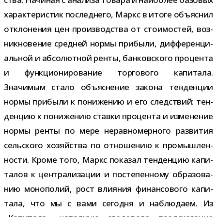
харак­те­ри­стик послед­него, Маркс в итоге объ­яс­нил
откло­не­ния цен про­из­вод­ства от сто­и­мо­стей, воз­
ник­но­ве­ние сред­ней нормы при­были, диф­фе­рен­ци­
аль­ной и абсо­лют­ной ренты, бан­ков­ского про­цента
и функ­ци­о­ни­ро­ва­ние тор­го­вого капи­тала.
Значимым стало объ­яс­не­ние закона тен­ден­ции
нормы при­были к пони­же­нию и его след­ствий: тен­
ден­цию к пони­же­нию ставки про­цента и изме­не­ние
нормы ренты по мере нерав­но­мер­ного раз­ви­тия
сель­ского хозяй­ства по отно­ше­нию к про­мыш­лен­
но­сти. Кроме того, Маркс пока­зал тен­ден­цию капи­
та­лов к цен­тра­ли­за­ции и посте­пен­ному обра­зо­ва­
нию моно­по­лий, рост вли­я­ния финан­со­вого капи­
тала, что мы с вами сего­дня и наблю­даем. Из