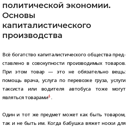
политической экономии.
Основы
капиталистического
производства
Всё богат­ство капи­та­ли­сти­че­ского обще­ства пред­
став­лено в сово­куп­но­сти про­из­во­ди­мых това­ров.
При этом товар — это не обя­за­тельно вещь:
помощь врача, услуга по пере­возке груза, услуги
так­си­ста или води­теля авто­буса тоже могут
4
являться това­рами
.
Один и тот же пред­мет может как быть това­ром,
так и не быть им. Когда бабушка вяжет носки для