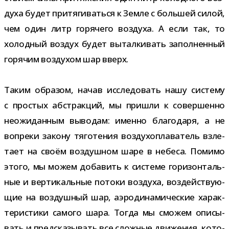
духа будет при­тя­ги­ваться к Земле с боль­шей силой,
чем один литр горя­чего воз­духа. А если так, то
холод­ный воз­дух будет вытал­ки­вать запол­нен­ный
горя­чим воз­ду­хом шар вверх.
Таким обра­зом, начав иссле­до­вать нашу систему
с про­стых абстрак­ций, мы при­шли к совер­шенно
неожи­дан­ным выво­дам: именно бла­го­даря, а не
вопреки закону тяго­те­ния воз­ду­хо­пла­ва­тель взле­
тает на своём воз­душ­ном шаре в небеса. Помимо
этого, мы можем доба­вить к системе гори­зон­таль­
ные и вер­ти­каль­ные потоки воз­духа, воз­дей­ству­ю­
щие на воз­душ­ный шар, аэро­ди­на­ми­че­ские харак­
те­ри­стики самого шара. Тогда мы смо­жем опи­сы­
вать и пред­ска­зы­вать все слож­ные дви­же­ния, кото­