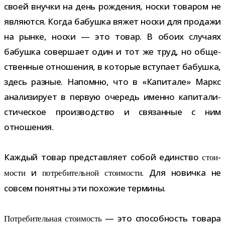
своей внучки на день рож­де­ния, носки това­ром не
явля­ются. Когда бабушка вяжет носки для про­дажи
на рынке, носки — это товар. В обоих слу­чаях
бабушка совер­шает один и тот же труд, но обще­
ствен­ные отно­ше­ния, в кото­рые всту­пает бабушка,
здесь раз­ные. Напомню, что в «Капитале» Маркс
ана­ли­зи­рует в первую оче­редь именно капи­та­ли­
сти­че­ское про­из­вод­ство и свя­зан­ные с ним
отношения.
Каждый товар пред­став­ляет собой един­ство
сто­и­
и
. Для новичка не
мо­сти
потре­би­тель­ной сто­и­мо­сти
совсем понятны эти похо­жие термины.
— это спо­соб­ность товара
Потребительная сто­и­мость