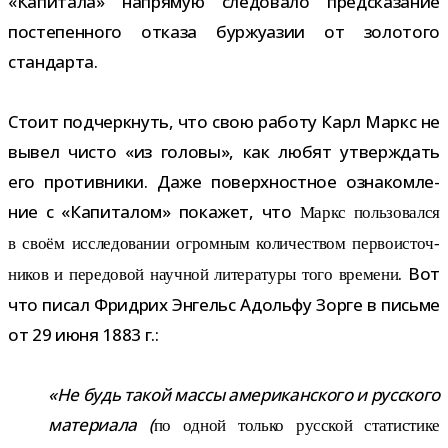
«Капитала» напря­мую сле­до­вало пред­ска­за­ние
посте­пен­ного отказа бур­жу­а­зии от золо­того
стандарта.
Стоит под­черк­нуть, что свою работу Карл Маркс не
вывел чисто «из головы», как любят утвер­ждать
его про­тив­ники. Даже поверх­ност­ное озна­ком­ле­
ние с «Капиталом» пока­жет, что
Маркс поль­зо­вался
в своём иссле­до­ва­нии огром­ным коли­че­ством пер­во­ис­точ­
. Вот
ни­ков и пере­до­вой науч­ной лите­ра­туры того вре­мени
что писал Фридрих Энгельс Адольфу Зорге в письме
от 29 июня 1883 г.:
«Не будь такой массы аме­ри­кан­ского и рус­ского
мате­ри­ала
(
по одной только рус­ской ста­ти­стике