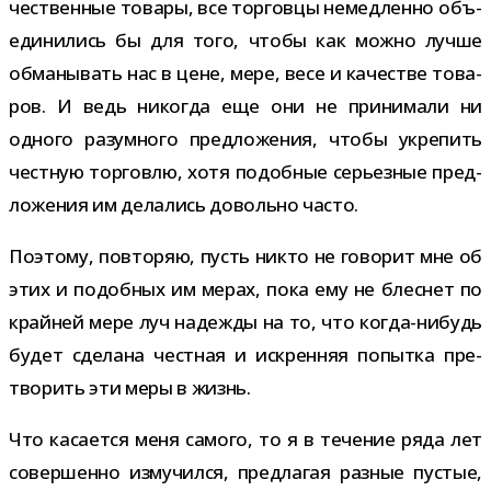
че­ствен­ные товары, все тор­говцы немед­ленно объ­
еди­ни­лись бы для того, чтобы как можно лучше
обма­ны­вать нас в цене, мере, весе и каче­стве това­
ров. И ведь нико­гда еще они не при­ни­мали ни
одного разум­ного пред­ло­же­ния, чтобы укре­пить
чест­ную тор­говлю, хотя подоб­ные серьез­ные пред­
ло­же­ния им дела­лись довольно часто.
Поэтому, повто­ряю, пусть никто не гово­рит мне об
этих и подоб­ных им мерах, пока ему не блес­нет по
край­ней мере луч надежды на то, что когда-​нибудь
будет сде­лана чест­ная и искрен­няя попытка пре­
тво­рить эти меры в жизнь.
Что каса­ется меня самого, то я в тече­ние ряда лет
совер­шенно изму­чился, пред­ла­гая раз­ные пустые,