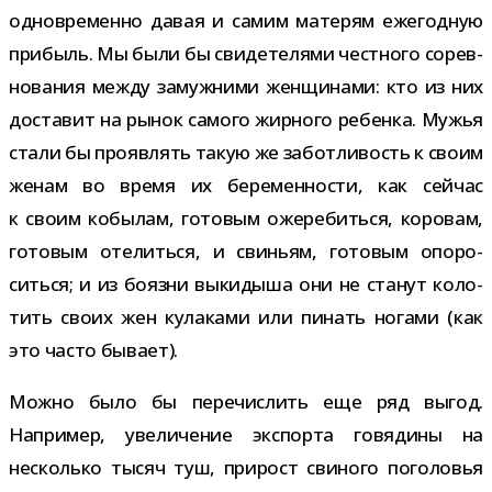
одно­вре­менно давая и самим мате­рям еже­год­ную
при­быль. Мы были бы сви­де­те­лями чест­ного сорев­
но­ва­ния между замуж­ними жен­щи­нами: кто из них
доста­вит на рынок самого жир­ного ребенка. Мужья
стали бы про­яв­лять такую же забот­ли­вость к своим
женам во время их бере­мен­но­сти, как сей­час
к своим кобы­лам, гото­вым оже­ре­биться, коро­вам,
гото­вым оте­литься, и сви­ньям, гото­вым опо­ро­
ситься; и из боязни выки­дыша они не ста­нут коло­
тить своих жен кула­ками или пинать ногами (как
это часто бывает).
Можно было бы пере­чис­лить еще ряд выгод.
Например, уве­ли­че­ние экс­порта говя­дины на
несколько тысяч туш, при­рост сви­ного пого­ло­вья