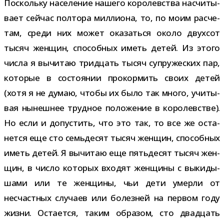
Поскольку насе­ле­ние нашего коро­лев­ства насчи­ты­
вает сей­час пол­тора мил­ли­она, то, по моим рас­че­
там, среди них может ока­заться около двух­сот
тысяч жен­щин, спо­соб­ных иметь детей. Из этого
числа я вычи­таю трид­цать тысяч супру­же­ских пар,
кото­рые в состо­я­нии про­кор­мить своих детей
(хотя я не думаю, чтобы их было так много, учи­ты­
вая нынеш­нее труд­ное поло­же­ние в коро­лев­стве).
Но если и допу­стить, что это так, то все же оста­
нется еще сто семь­де­сят тысяч жен­щин, спо­соб­ных
иметь детей. Я вычи­таю еще пять­де­сят тысяч жен­
щин, в число кото­рых вхо­дят жен­щины с выки­ды­
шами или те жен­щины, чьи дети умерли от
несчаст­ных слу­чаев или болез­ней на пер­вом году
жизни. Остается, таким обра­зом, сто два­дцать