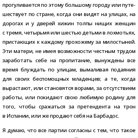
про­гу­ли­ва­ется по этому боль­шому городу или путе­
ше­ствует по стране, когда они видят на ули­цах, на
доро­гах и у две­рей хижин толпы нищих жен­щин
с тремя, четырьмя или шестью детьми в лох­мо­тьях,
при­ста­ю­щих к каж­дому про­хо­жему за мило­сты­ней.
Эти матери, не имея воз­мож­но­сти чест­ным тру­дом
зара­бо­тать себе на про­пи­та­ние, вынуж­дены все
время блуж­дать по ули­цам, выма­ли­вая пода­я­ния
для своих бес­по­мощ­ных мла­ден­цев; а те, когда
вырас­тают, или ста­но­вятся ворами, за отсут­ствием
работы, или поки­дают свою люби­мую родину для
того, чтобы сра­жаться за пре­тен­дента на трон
в Испании, или же про­дают себя на Барбадос.
Я думаю, что все пар­тии согласны с тем, что такое