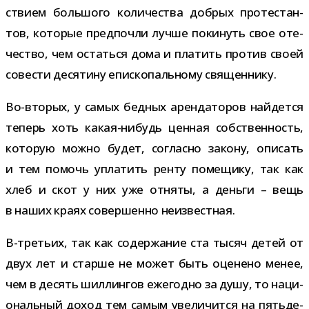
ствием боль­шого коли­че­ства доб­рых про­те­стан­
тов, кото­рые пред­по­чли лучше поки­нуть свое оте­
че­ство, чем остаться дома и пла­тить про­тив своей
сове­сти деся­тину епи­ско­паль­ному священнику.
Во-​вторых, у самых бед­ных арен­да­то­ров най­дется
теперь хоть какая-​нибудь цен­ная соб­ствен­ность,
кото­рую можно будет, согласно закону, опи­сать
и тем помочь упла­тить ренту поме­щику, так как
хлеб и скот у них уже отняты, а деньги – вещь
в наших краях совер­шенно неизвестная.
В-​третьих, так как содер­жа­ние ста тысяч детей от
двух лет и старше не может быть оце­нено менее,
чем в десять шил­лин­гов еже­годно за душу, то наци­
о­наль­ный доход тем самым уве­ли­чится на пять­де­