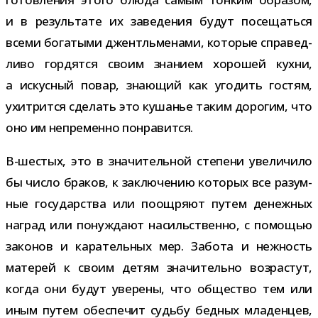
и в резуль­тате их заве­де­ния будут посе­щаться
всеми бога­тыми джентль­ме­нами, кото­рые спра­вед­
ливо гор­дятся своим зна­нием хоро­шей кухни,
а искус­ный повар, зна­ю­щий как уго­дить гостям,
ухит­рится сде­лать это куша­нье таким доро­гим, что
оно им непре­менно понравится.
В-​шестых, это в зна­чи­тель­ной сте­пени уве­ли­чило
бы число бра­ков, к заклю­че­нию кото­рых все разум­
ные госу­дар­ства или поощ­ряют путем денеж­ных
наград или понуж­дают насиль­ственно, с помо­щью
зако­нов и кара­тель­ных мер. Забота и неж­ность
мате­рей к своим детям зна­чи­тельно воз­рас­тут,
когда они будут уве­рены, что обще­ство тем или
иным путем обес­пе­чит судьбу бед­ных мла­ден­цев,