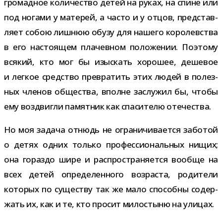
гро­мад­ное коли­че­ство детей на руках, на спине или
под ногами у мате­рей, а часто и у отцов, пред­став­
ляет собою лиш­нюю обузу для нашего коро­лев­ства
в его насто­я­щем пла­чев­ном поло­же­нии. Поэтому
вся­кий, кто мог бы изыс­кать хоро­шее, деше­вое
и лег­кое сред­ство пре­вра­тить этих людей в полез­
ных чле­нов обще­ства, вполне заслу­жил бы, чтобы
ему воз­двигли памят­ник как спа­си­телю отечества.
Но моя задача отнюдь не огра­ни­чи­ва­ется забо­той
о детях одних только про­фес­си­о­наль­ных нищих;
она гораздо шире и рас­про­стра­ня­ется вообще на
всех детей опре­де­лен­ного воз­раста, роди­тели
кото­рых по суще­ству так же мало спо­собны содер­
жать их, как и те, кто про­сит мило­стыню на улицах.