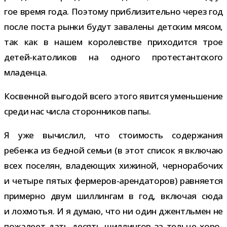
гое время года. Поэтому при­бли­зи­тельно через год
после поста рынки будут зава­лены дет­ским мясом,
так как в нашем коро­лев­стве при­хо­дится трое
детей-​католиков на одного про­те­стант­ского
младенца.
Косвенной выго­дой всего этого явится умень­ше­ние
среди нас числа сто­рон­ни­ков папы.
Я уже вычис­лил, что сто­и­мость содер­жа­ния
ребенка из бед­ной семьи (в этот спи­сок я вклю­чаю
всех посе­лян, вла­де­ю­щих хижи­ной, чер­но­ра­бо­чих
и четыре пятых фермеров-​арендаторов) рав­ня­ется
при­мерно двум шил­лин­гам в год, вклю­чая сюда
и лох­мо­тья. И я думаю, что ни один джентль­мен не
пожа­леет дать десять шил­лин­гов за тельце хоро­