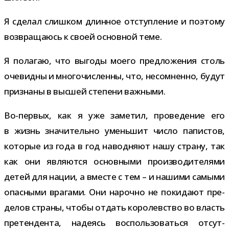
Я сде­лал слиш­ком длин­ное отступ­ле­ние и поэтому
воз­вра­ща­юсь к своей основ­ной теме.
Я пола­гаю, что выгоды моего пред­ло­же­ния столь
оче­видны и мно­го­чис­ленны, что, несо­мненно, будут
при­знаны в выс­шей сте­пени важными.
Во-​первых, как я уже заме­тил, про­ве­де­ние его
в жизнь зна­чи­тельно умень­шит число папи­стов,
кото­рые из года в год навод­няют нашу страну, так
как они явля­ются основ­ными про­из­во­ди­те­лями
детей для нации, а вме­сте с тем – и нашими самыми
опас­ными вра­гами. Они нарочно не поки­дают пре­
де­лов страны, чтобы отдать коро­лев­ство во власть
пре­тен­дента, наде­ясь вос­поль­зо­ваться отсут­