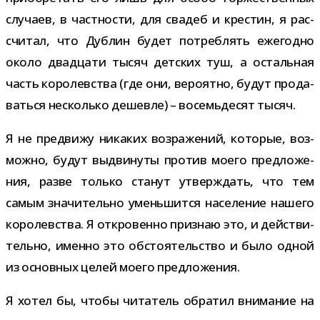
слу­чаев, в част­но­сти, для сва­деб и кре­стин, я рас­
счи­тал, что Дублин будет потреб­лять еже­годно
около два­дцати тысяч дет­ских туш, а осталь­ная
часть коро­лев­ства (где они, веро­ятно, будут про­да­
ваться несколько дешевле) – восемь­де­сят тысяч.
Я не пре­движу ника­ких воз­ра­же­ний, кото­рые, воз­
можно, будут выдви­нуты про­тив моего пред­ло­же­
ния, разве только ста­нут утвер­ждать, что тем
самым зна­чи­тельно умень­шится насе­ле­ние нашего
коро­лев­ства. Я откро­венно при­знаю это, и дей­стви­
тельно, именно это обсто­я­тель­ство и было одной
из основ­ных целей моего предложения.
Я хотел бы, чтобы чита­тель обра­тил вни­ма­ние на