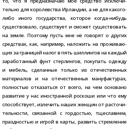
то, что я пред­на­зна­чаю мое сред­ство исклю­чи­
тельно для коро­лев­ства Ирландии, а не для какого-​
либо иного госу­дар­ства, кото­рое когда-​нибудь
суще­ство­вало, суще­ствует и смо­жет суще­ство­вать
на земле. Поэтому пусть мне не гово­рят о дру­гих
сред­ствах, как, напри­мер, нало­жить на про­жи­ва­ю­
щих за гра­ни­цей налог в пять шил­лин­гов на каж­дый
зара­бо­тан­ный фунт стер­лин­гов, поку­пать одежду
и мебель, сде­лан­ные только из оте­че­ствен­ных
мате­ри­а­лов и на оте­че­ствен­ных ману­фак­ту­рах,
пол­но­стью отка­заться от всего, на чем осно­вано
раз­ви­тие у нас ино­стран­ной рос­коши или что ему
спо­соб­ствует, изле­чить наших жен­щин от рас­то­чи­
тель­но­сти, свя­зан­ной с гор­до­стью, тще­сла­вием,
празд­но­стью и игрой в карты, раз­вить стрем­ле­ние