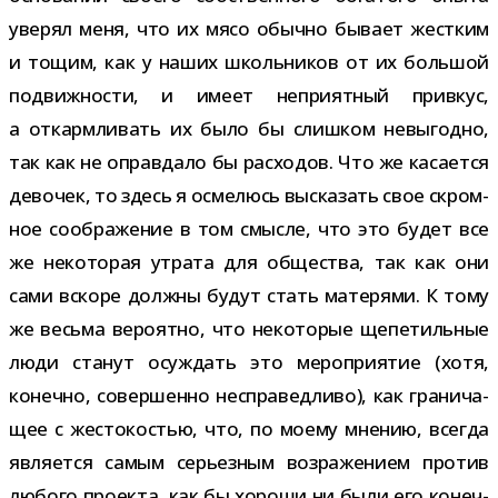
уве­рял меня, что их мясо обычно бывает жест­ким
и тощим, как у наших школь­ни­ков от их боль­шой
подвиж­но­сти, и имеет непри­ят­ный при­вкус,
а откарм­ли­вать их было бы слиш­ком невы­годно,
так как не оправ­дало бы рас­хо­дов. Что же каса­ется
дево­чек, то здесь я осме­люсь выска­зать свое скром­
ное сооб­ра­же­ние в том смысле, что это будет все
же неко­то­рая утрата для обще­ства, так как они
сами вскоре должны будут стать мате­рями. К тому
же весьма веро­ятно, что неко­то­рые щепе­тиль­ные
люди ста­нут осуж­дать это меро­при­я­тие (хотя,
конечно, совер­шенно неспра­вед­ливо), как гра­ни­ча­
щее с жесто­ко­стью, что, по моему мне­нию, все­гда
явля­ется самым серьез­ным воз­ра­же­нием про­тив
любого про­екта, как бы хороши ни были его конеч­