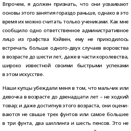
Впрочем, я дол­жен при­знать, что они усва­и­вают
основы этого заня­тия гораздо раньше, однако в это
время их можно счи­тать только уче­ни­ками. Как мне
сооб­щило одно ответ­ствен­ное адми­ни­стра­тив­ное
лицо из граф­ства Кэйвен, ему не при­хо­ди­лось
встре­чать больше одного-​двух слу­чаев воров­ства
в воз­расте до шести лет, даже в части коро­лев­ства,
широко извест­ной сво­ими быст­рыми успе­хами
в этом искусстве.
Наши купцы убеж­дали меня в том, что маль­чик или
девочка в воз­расте до две­на­дцати лет – не ход­кий
товар; и даже достиг­нув этого воз­раста, они оце­ни­
ва­ются не свыше трех фун­тов или самое боль­шее
в три фунта, два шил­линга и шесть пен­сов. Это не