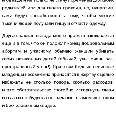
роди­те­лей или для сво­его при­хода, но, напро­тив,
сами будут спо­соб­ство­вать тому, чтобы мно­гие
тысячи людей полу­чали пищу и отча­сти одежду.
Другая важ­ная выгода моего про­екта заклю­ча­ется
еще и в том, что он поло­жит конец доб­ро­воль­ным
абор­там и ужас­ному обы­чаю жен­щин уби­вать
своих неза­кон­ных детей (обы­чай, увы, очень рас­
про­стра­нен­ный у нас!). При этом бед­ные невин­ные
мла­денцы несо­мненно при­но­сятся в жертву с целью
избе­жать не столько позора, сколько рас­хо­дов,
и это обсто­я­тель­ство спо­собно исторг­нуть слезы
из глаз и воз­бу­дить состра­да­ние в самом жесто­ком
и бес­че­ло­веч­ном сердце.