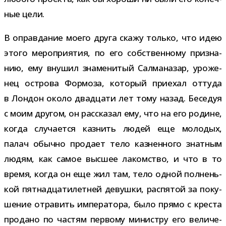
ные цели.
В оправ­да­ние моего друга скажу только, что идею
этого меро­при­я­тия, по его соб­ствен­ному при­зна­
нию, ему вну­шил зна­ме­ни­тый Салманазар, уро­же­
нец ост­рова Формоза, кото­рый при­е­хал оттуда
в Лондон около два­дцати лет тому назад. Беседуя
с моим дру­гом, он рас­ска­зал ему, что на его родине,
когда слу­ча­ется каз­нить людей еще моло­дых,
палач обычно про­дает тело каз­нен­ного знат­ным
людям, как самое выс­шее лаком­ство, и что в то
время, когда он еще жил там, тело одной пол­нень­
кой пят­на­дца­ти­лет­ней девушки, рас­пя­той за поку­
ше­ние отра­вить импе­ра­тора, было прямо с кре­ста
про­дано по частям пер­вому мини­стру его вели­че­