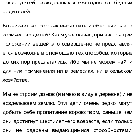
тысяч детей, рож­да­ю­щихся еже­годно от бед­ных
родителей.
Возникает вопрос: как вырас­тить и обес­пе­чить это
коли­че­ство детей? Как я уже ска­зал, при насто­я­щем
поло­же­нии вещей это совер­шенно не пред­став­ля­
ется воз­мож­ным с помо­щью тех спо­со­бов, кото­рые
до сих пор пред­ла­га­лись. Ибо мы не можем найти
для них при­ме­не­ния ни в ремес­лах, ни в сель­ском
хозяйстве.
Мы не строим домов (я имею в виду в деревне) и не
воз­де­лы­ваем землю. Эти дети очень редко могут
добыть себе про­пи­та­ние воров­ством, раньше чем
они достиг­нут шести­лет­него воз­раста, если только
они не ода­рены выда­ю­щи­мися спо­соб­но­стями.