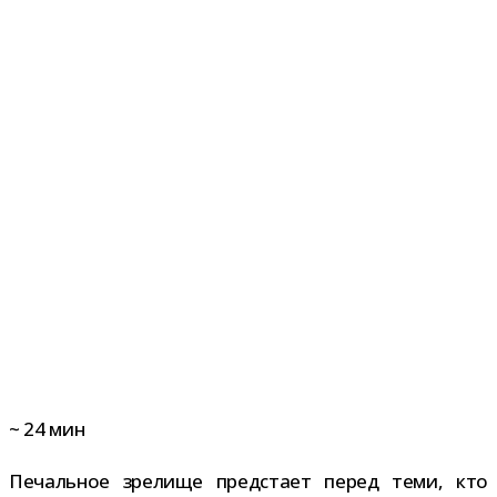
~
24
мин
Печальное зре­лище пред­стает перед теми, кто