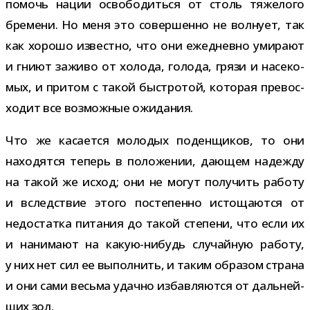
помочь нации осво­бо­диться от столь тяже­лого
бре­мени. Но меня это совер­шенно не вол­нует, так
как хорошо известно, что они еже­дневно уми­рают
и гниют заживо от холода, голода, грязи и насе­ко­
мых, и при­том с такой быст­ро­той, кото­рая пре­вос­
хо­дит все воз­мож­ные ожидания.
Что же каса­ется моло­дых поден­щи­ков, то они
нахо­дятся теперь в поло­же­нии, даю­щем надежду
на такой же исход; они не могут полу­чить работу
и вслед­ствие этого посте­пенно исто­ща­ются от
недо­статка пита­ния до такой сте­пени, что если их
и нани­мают на какую-​нибудь слу­чай­ную работу,
у них нет сил ее выпол­нить, и таким обра­зом страна
и они сами весьма удачно избав­ля­ются от даль­ней­
ших зол.