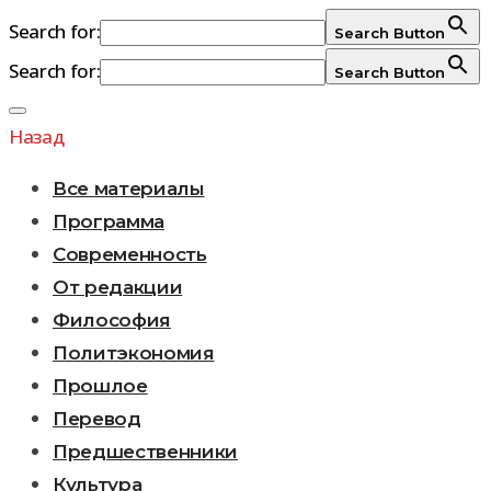
Search for:
Search Button
Search for:
Search Button
Перейти
к
Назад
содержимому
Все материалы
Программа
Современность
От редакции
Философия
Политэкономия
Прошлое
Перевод
Предшественники
Культура