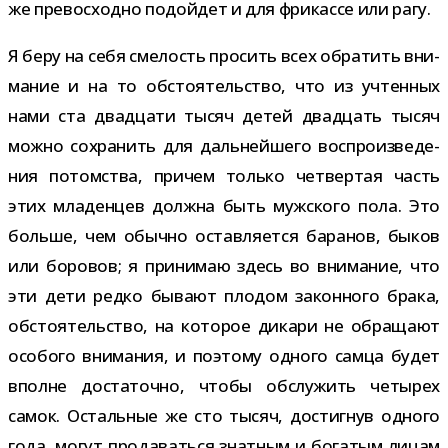
же пре­вос­ходно подой­дет и для фри­кассе или рагу.
Я беру на себя сме­лость про­сить всех обра­тить вни­
ма­ние и на то обсто­я­тель­ство, что из учтен­ных
нами ста два­дцати тысяч детей два­дцать тысяч
можно сохра­нить для даль­ней­шего вос­про­из­ве­де­
ния потом­ства, при­чем только чет­вер­тая часть
этих мла­ден­цев должна быть муж­ского пола. Это
больше, чем обычно остав­ля­ется бара­нов, быков
или боро­вов; я при­ни­маю здесь во вни­ма­ние, что
эти дети редко бывают пло­дом закон­ного брака,
обсто­я­тель­ство, на кото­рое дикари не обра­щают
осо­бого вни­ма­ния, и поэтому одного самца будет
вполне доста­точно, чтобы обслу­жить четы­рех
самок. Остальные же сто тысяч, достиг­нув одного
года, могут про­да­ваться знат­ным и бога­тым лицам