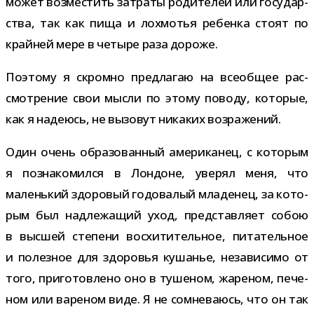
может воз­ме­стить затраты роди­те­лей или госу­дар­
ства, так как пища и лох­мо­тья ребенка стоят по
край­ней мере в четыре раза дороже.
Поэтому я скромно пред­ла­гаю на все­об­щее рас­
смот­ре­ние свои мысли по этому поводу, кото­рые,
как я наде­юсь, не вызо­вут ника­ких возражений.
Один очень обра­зо­ван­ный аме­ри­ка­нец, с кото­рым
я позна­ко­мился в Лондоне, уве­рял меня, что
малень­кий здо­ро­вый годо­ва­лый мла­де­нец, за кото­
рым был над­ле­жа­щий уход, пред­став­ляет собою
в выс­шей сте­пени вос­хи­ти­тель­ное, пита­тель­ное
и полез­ное для здо­ро­вья куша­нье, неза­ви­симо от
того, при­го­тов­лено оно в туше­ном, жаре­ном, пече­
ном или варе­ном виде. Я не сомне­ва­юсь, что он так