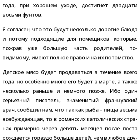
года, при хоро­шем уходе, достиг­нет два­дцати
восьми фунтов.
Я согла­сен, что это будут несколько доро­гие блюда
и потому под­хо­дя­щие для поме­щи­ков, кото­рые,
пожрав уже боль­шую часть роди­те­лей, по-​
видимому, имеют пол­ное право и на их потомство.
Детское мясо будет про­да­ваться в тече­ние всего
года, но осо­бенно много его будет в марте, а также
несколько раньше и немного позже. Ибо один
серьез­ный писа­тель, зна­ме­ни­тый фран­цуз­ский
врач, сооб­щил нам, что так как рыба – пища весьма
воз­буж­да­ю­щая, то в роман­ских като­ли­че­ских стра­
нах при­мерно через девять меся­цев после поста
рож­да­ется гораздо больше детей, чем в любое дру­