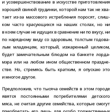
и усо­вер­шен­ство­ва­ние в искус­стве при­го­тов­ле­ния
хоро­шей сви­ной гру­динки, кото­рой нам так не хва­
тает из-​за мас­со­вого истреб­ле­ния поро­сят, слиш­
ком часто кра­су­ю­щихся на наших сто­лах, но ни
в коем слу­чае не иду­щих в срав­не­ние ни по вкусу, ни
по наряд­ному виду со здо­ро­вым, тол­стым годо­ва­
лым мла­ден­цем, кото­рый, изжа­рен­ный цели­ком,
будет заме­ча­тель­ным блю­дом на бан­кете лорда-​
мэра или на любом ином обще­ствен­ном празд­не­
стве. Но, стре­мясь быть крат­ким, я опус­каю это
и мно­гое другое.
Предположив, что тысяча семейств в этом городе
явятся посто­ян­ными потре­би­те­лями дет­ского
мяса, не счи­тая дру­гие семей­ства, кото­рые смо­гут
при­об­ре­тать его лишь для особо тор­же­ствен­ных