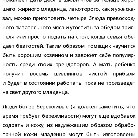
шего, жир­ного мла­денца, из кото­рого, как я уже ска­
зал, можно при­го­то­вить четыре блюда пре­вос­ход­
ного пита­тель­ного мяса и уго­стить за обе­дом при­я­
теля или про­сто подать на стол, когда семья обе­
дает без гостей. Таким обра­зом, поме­щик научится
быть хоро­шим хозя­и­ном и заво­юет себе попу­ляр­
ность среди своих арен­да­то­ров. А мать ребенка
полу­чит восемь шил­лин­гов чистой при­были
и будет в состо­я­нии рабо­тать, пока не про­из­ве­дет
на свет дру­гого младенца.
Люди более береж­ли­вые (я дол­жен заме­тить, что
время тре­бует береж­ли­во­сти) могут еще вдо­ба­вок
содрать и кожу; из над­ле­жа­щим обра­зом обра­бо­
тан­ной кожи мла­денца могут быть изго­тов­лены