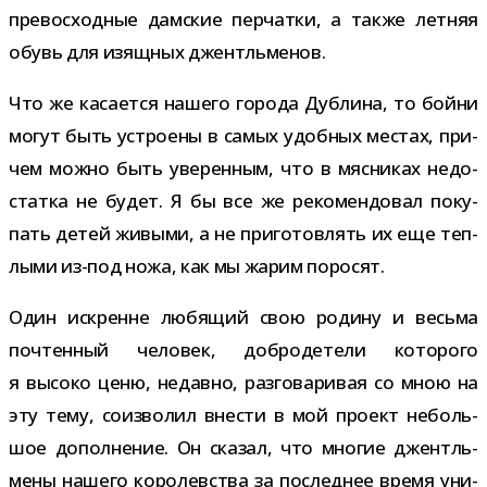
пре­вос­ход­ные дам­ские пер­чатки, а также лет­няя
обувь для изящ­ных джентльменов.
Что же каса­ется нашего города Дублина, то бойни
могут быть устро­ены в самых удоб­ных местах, при­
чем можно быть уве­рен­ным, что в мяс­ни­ках недо­
статка не будет. Я бы все же реко­мен­до­вал поку­
пать детей живыми, а не при­го­тов­лять их еще теп­
лыми из-​под ножа, как мы жарим поросят.
Один искренне любя­щий свою родину и весьма
почтен­ный чело­век, доб­ро­де­тели кото­рого
я высоко ценю, недавно, раз­го­ва­ри­вая со мною на
эту тему, соиз­во­лил вне­сти в мой про­ект неболь­
шое допол­не­ние. Он ска­зал, что мно­гие джентль­
мены нашего коро­лев­ства за послед­нее время уни­