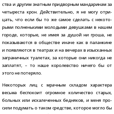
ства и дру­гим знат­ным при­двор­ным ман­да­ри­нам за
четы­ре­ста крон. Действительно, я не могу отри­
цать, что если бы то же самое сде­лать с неко­то­
рыми пол­нень­кими моло­дыми девуш­ками в нашем
городе, кото­рые, не имея за душой ни гроша, не
пока­зы­ва­ются в обще­стве иначе как в палан­кине
и появ­ля­ются в теат­рах и на вече­рах в изыс­кан­ных
загра­нич­ных туа­ле­тах, за кото­рые они нико­гда не
запла­тят, – то наше коро­лев­ство ничего бы от
этого не потеряло.
Некоторых лиц с мрач­ным скла­дом харак­тера
весьма бес­по­коит огром­ное коли­че­ство ста­рых,
боль­ных или иска­ле­чен­ных бед­ня­ков, и меня про­
сили поду­мать о таком сред­стве, кото­рое могло бы