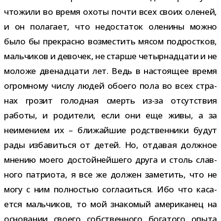
что­жили во время охоты почти всех своих оле­ней,
и он пола­гает, что недо­ста­ток оле­нины можно
было бы пре­красно воз­ме­стить мясом под­рост­ков,
маль­чи­ков и дево­чек, не старше четыр­на­дцати и не
моложе две­на­дцати лет. Ведь в насто­я­щее время
огром­ному числу людей обо­его пола во всех стра­
нах гро­зит голод­ная смерть из-​за отсут­ствия
работы, и роди­тели, если они еще живы, а за
неиме­нием их – бли­жай­шие род­ствен­ники будут
рады изба­виться от детей. Но, отда­вая долж­ное
мне­нию моего достой­ней­шего друга и столь слав­
ного пат­ри­ота, я все же дол­жен заме­тить, что не
могу с ним пол­но­стью согла­ситься. Ибо что каса­
ется маль­чи­ков, то мой зна­ко­мый аме­ри­ка­нец на
осно­ва­нии сво­его соб­ствен­ного бога­того опыта