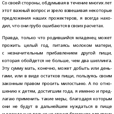
Со своей сто­роны, обду­мы­вая в тече­ние мно­гих лет
этот важ­ный вопрос и зрело взве­ши­вая неко­то­рые
пред­ло­же­ния наших про­жек­те­ров, я все­гда нахо­
дил, что они грубо оши­ба­ются в своих расчетах.
Правда, только что родив­шийся мла­де­нец может
про­жить целый год, пита­ясь моло­ком матери,
с незна­чи­тель­ным при­бав­ле­нием дру­гой пищи,
кото­рая обой­дется не больше, чем два шил­линга.
Эту сумму мать, конечно, может добыть или день­
гами, или в виде остат­ков пищи, поль­зу­ясь своим
закон­ным пра­вом про­сить мило­стыню. А по отно­
ше­нию к детям, достиг­шим года, я именно и пред­
ла­гаю при­ме­нить такие меры, бла­го­даря кото­рым
они не будут в даль­ней­шем нуж­даться в пище
и одежде и не только не ста­нут бре­ме­нем для своих