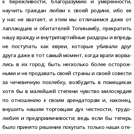
к береж­ли­во­сти, бла­го­ра­зу­мию и уме­рен­но­сти,
научить граж­дан любви к своей родине, ибо ее
у нас не хва­тает, и этим мы отли­ча­емся даже от
лапланд­цев и оби­та­те­лей Топинамбу, пре­кра­тить
нашу вражду и внут­ри­пар­тий­ные раз­доры и впредь
не посту­пать как евреи, кото­рые уби­вали друг
друга даже в тот самый момент, когда враги ворва­
лись в их город; быть несколько более осто­рож­
ными и не про­да­вать своей страны и своей сове­сти
за чече­вич­ную похлебку, воз­бу­дить в поме­щи­ках
хотя бы в малей­шей сте­пени чув­ство мило­сер­дия
по отно­ше­нию к своим арен­да­то­рам и, нако­нец,
вну­шить нашим тор­гов­цам дух чест­но­сти, тру­до­
лю­бия и пред­при­им­чи­во­сти; ведь если бы теперь
было при­нято реше­ние поку­пать только наши оте­