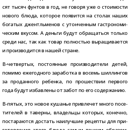
сят тысяч фун­тов в год, не говоря уже о сто­и­мо­сти
нового блюда, кото­рое появится на сто­лах наших
бога­тых джентль­ме­нов с утон­чен­ным гастро­но­ми­
че­ским вку­сом. А деньги будут обра­щаться только
среди нас, так как товар пол­но­стью выра­щи­ва­ется
и про­из­во­дится в нашей стране.
В-​четвертых, посто­ян­ные про­из­во­ди­тели детей,
помимо еже­год­ного зара­ботка в восемь шил­лин­гов
за про­дан­ного ребенка, по про­ше­ствии пер­вого
года будут избав­лены от забот по его содержанию.
В-​пятых, это новое куша­нье при­вле­чет много посе­
ти­те­лей в таверны, вла­дельцы кото­рых, конечно,
поста­ра­ются достать наи­луч­шие рецепты для при­
го­тов­ле­ния этого блюда самым тон­ким обра­зом,