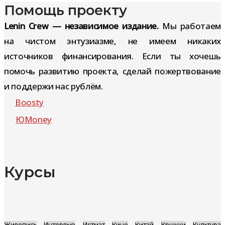
Помощь проекту
Lenin Crew — независимое издание.
Мы работаем
на чистом энтузиазме, не имеем никаких
источников финансирования. Если ты хочешь
помочь развитию проекта, сделай пожертвование
и поддержи нас рублём.
Boosty
ЮMoney
Курсы
Живопись
Интервью
Истмат
Кино
Китай
Кружки
Культура