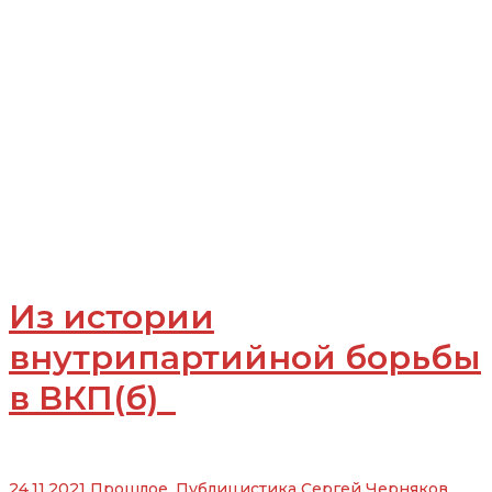
Из истории
внутрипартийной борьбы
в ВКП(б)
24.11.2021
Прошлое
,
Публицистика
Сергей Черняков