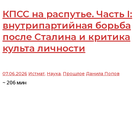
КПСС на распутье. Часть I:
внутрипартийная борьба
после Сталина и критика
культа личности
07.06.2026
Истмат
,
Наука
,
Прошлое
Данила Попов
~
206
мин