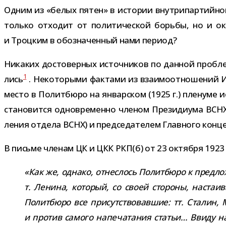
Одним из «белых пятен» в исто­рии внут­ри­пар­тий­н
только отхо­дит от поли­ти­че­ской борьбы, но и о
и Троцким в обо­зна­чен­ный нами период?
Никаких досто­вер­ных источ­ни­ков по дан­ной про­бле
1
лись
. Некоторыми фак­тами из вза­и­мо­от­но­ше­ний 
место в Политбюро на январ­ском (1925 г.) пле­нуме и
ста­но­вится одно­вре­менно чле­ном Президиума ВСНХ (
ле­ния отдела ВСНХ) и пред­се­да­те­лем Главного кон­це
В письме чле­нам ЦК и ЦКК РКП(б) от 23 октября 1923 г
«Как же, однако, отнес­лось Политбюро к пред­ло
т. Ленина, кото­рый, со своей сто­роны, наста­
Политбюро все при­сут­ство­вав­шие: тт. Стали
и про­тив самого напе­ча­та­ния ста­тьи… Ввиду н