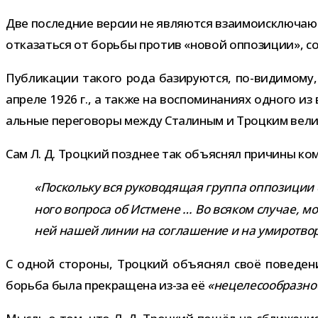
Две послед­ние вер­сии не явля­ются вза­и­мо­ис­клю­ч
отка­заться от борьбы про­тив «новой оппо­зи­ции», с
Публикации такого рода бази­ру­ются, по-​видимому,
апреле 1926 г., а также на вос­по­ми­на­ниях одного из 
аль­ные пере­го­воры между Сталиным и Троцким вел
Сам Л. Д. Троцкий позд­нее так объ­яс­нял при­чины к
«Поскольку вся руко­во­дя­щая группа оппо­зи­ции 
ного вопроса об Истмене … Во вся­ком слу­чае, м
ней нашей линии на согла­ше­ние и на уми­ро­тво­
С одной сто­роны, Троцкий объ­яс­нял своё пове­де­ние
борьба была пре­кра­щена из-​за её
«неце­ле­со­об­раз­но