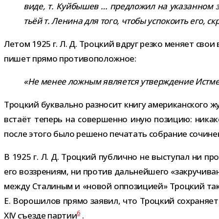
виде, т. Куйбышев … пред­ло­жил на ука­зан­ном 
тьёй т. Ленина для того, чтобы успо­ко­ить его, с
Летом 1925 г. Л. Д. Троцкий вдруг резко меняет свои
пишет прямо противоположное:
«Не менее лож­ным явля­ется утвер­жде­ние Истмен
Троцкий бук­вально раз­но­сит книгу аме­ри­кан­ского ж
встаёт теперь на совер­шенно иную пози­цию: ника­ко
после этого было решено печа­тать собра­ние сочи­не
В 1925 г. Л. Д. Троцкий пуб­лично не высту­пал ни пр
его воз­зре­ниям, ни про­тив даль­ней­шего «закру­чи­в
между Сталиным и «новой оппо­зи­цией» Троцкий также н
Е. Ворошилов прямо заявил, что Троцкий сохра­няет 
6
XIV съезде пар­тии
.