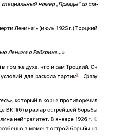
 спе­ци­аль­ный номер „Правды“ со ста­
мерти Ленина“» (июль 1925 г.) Троцкий
а­тью Ленина о Рабкрине…»
б) в том же духе, что и сам Троцкий. Он
5
усло­вий для рас­кола пар­тии
. Сразу
тесь»
, кото­рый в корне про­ти­во­ре­чил
зде ВКП(б) в раз­гар ост­рей­шей борьбы
на ней­тра­ли­тет. В январе 1926 г. К.
 осо­бенно в момент острой борьбы на