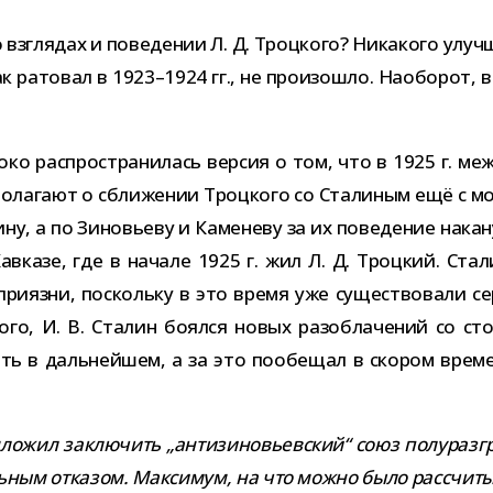
 взгля­дах и пове­де­нии Л. Д. Троцкого? Никакого улуч­ш
так рато­вал в 1923–1924 гг., не про­изо­шло. Наоборот, в
ироко рас­про­стра­ни­лась вер­сия о том, что в 1925 г
д­по­ла­гают о сбли­же­нии Троцкого со Сталиным ещё с 
лину, а по Зиновьеву и Каменеву за их пове­де­ние нака
казе, где в начале 1925 г. жил Л. Д. Троцкий. Сталин 
ри­язни, поскольку в это время уже суще­ство­вали серь
го, И. В. Сталин боялся новых раз­об­ла­че­ний со ст
ь в даль­ней­шем, а за это пообе­щал в ско­ром вре­ме
жил заклю­чить „анти­зи­но­вьев­ский“ союз полу­раз­гр
­ным отка­зом. Максимум, на что можно было рас­счи­ты­в