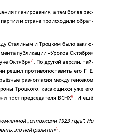
е­ния пла­ни­ро­ва­ния, а тем более рас­
 пар­тии и стране про­ис­хо­дили обрат­
. между Сталиным и Троцким было заклю­
момента пуб­ли­ка­ции «Уроков Октября»
7
­нуне Октября
. По дру­гой вер­сии, тай­
решил про­ти­во­по­ста­вить его Г. Е.
ёз­ные раз­но­гла­сия между ген­се­ком
о­роны Троцкого, каса­ю­щихся уже его
8
ни пост пред­се­да­теля ВСНХ
. И ещё
ом­лен­ной „оппо­зи­ции 1923 года“. Но
9
ать, это ней­тра­ли­тет»
.