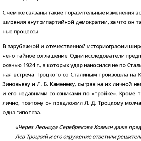
С чем же свя­заны такие пора­зи­тель­ные изме­не­ния во
ши­ре­ния внут­ри­пар­тий­ной демо­кра­тии, за что он 
ные процессы.
В зару­беж­ной и оте­че­ствен­ной исто­рио­гра­фии ш
чено тай­ное согла­ше­ние. Одни иссле­до­ва­тели пре
осе­нью 1924 г., в кото­рых удар нано­сился не по Ста
ная встреча Троцкого со Сталиным про­изо­шла на Кав
Зиновьеву и Л. Б. Каменеву, сыг­рав на их лич­ной неп
и его недав­ними союз­ни­ками по «тройке». Кроме то
лично, поэтому он пред­ло­жил Л. Д. Троцкому мол­чат
одна гипотеза.
«Через Леонида Серебрякова Хозяин даже пред­ло­
Лев Троцкий и его окру­же­ние отве­тили реши­тель