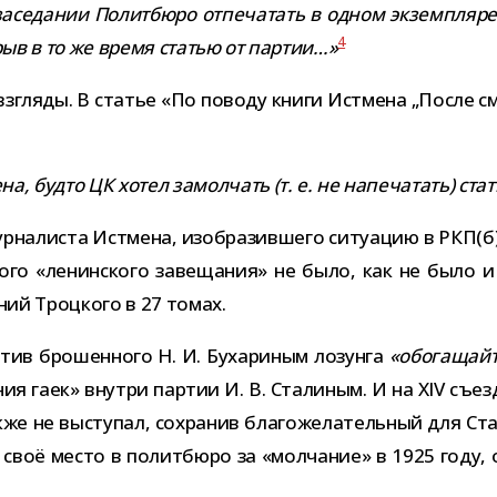
засе­да­нии Политбюро отпе­ча­тать в одном экзем­пляре
4
крыв в то же время ста­тью от пар­тии…»
 взгляды. В ста­тье «По поводу книги Истмена „После с
а, будто ЦК хотел замол­чать (т. е. не напе­ча­тать) ст
ур­на­ли­ста Истмена, изоб­ра­зив­шего ситу­а­цию в РКП(
го «ленин­ского заве­ща­ния» не было, как не было и 
­ний Троцкого в 27 томах.
о­тив бро­шен­ного Н. И. Бухариным лозунга
«обо­га­щай­
а­ния гаек» внутри пар­тии И. В. Сталиным. И на XIV съе
е высту­пал, сохра­нив бла­го­же­ла­тель­ный для Стали
своё место в полит­бюро за «мол­ча­ние» в 1925 году,