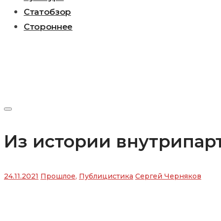
Статобзор
Стороннее
Из истории внутрипар
24.11.2021
Прошлое
,
Публицистика
Сергей Черняков