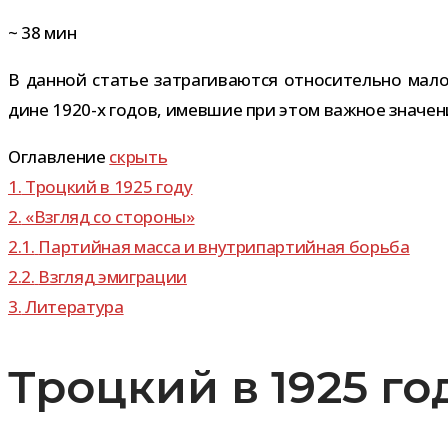
~
38
мин
В дан­ной ста­тье затра­ги­ва­ются отно­си­тельно мало­
дине 1920-​х годов, имев­шие при этом важ­ное зна­че­ни
Оглавление
скрыть
1.
Троцкий в 1925 году
2.
«Взгляд со стороны»
2.1.
Партийная масса и внут­ри­пар­тий­ная борьба
2.2.
Взгляд эми­гра­ции
3.
Литература
Троцкий в 1925 г