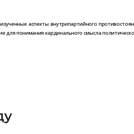
изу­чен­ные аспекты внут­ри­пар­тий­ного про­ти­во­сто­я
е для пони­ма­ния кар­ди­наль­ного смысла поли­ти­че­ско
оду