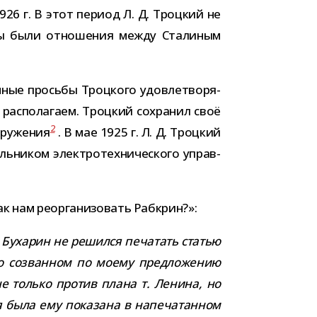
926 г. В этот период Л. Д. Троцкий не
ковы были отно­ше­ния между Сталиным
ч­ные просьбы Троцкого удо­вле­тво­ря­
рас­по­ла­гаем. Троцкий сохра­нил своё
2
ру­же­ния
. В мае 1925 г. Л. Д. Троцкий
ни­ком элек­тро­тех­ни­че­ского управ­
 нам реор­га­ни­зо­вать Рабкрин?»:
? Бухарин не решился печа­тать ста­тью
но созван­ном по моему пред­ло­же­нию
е только про­тив плана т. Ленина, но
ья была ему пока­зана в напе­ча­тан­ном