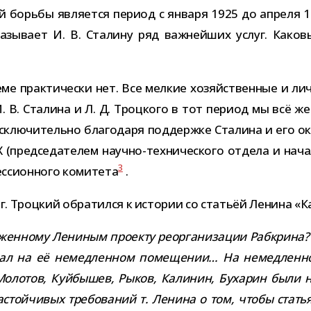
ой борьбы явля­ется период с января 1925 до апреля 1
ка­зы­вает И. В. Сталину ряд важ­ней­ших услуг. Ка
ме прак­ти­че­ски нет. Все мел­кие хозяй­ствен­ные и ли
И. В. Сталина и Л. Д. Троцкого в тот период мы всё же 
склю­чи­тельно бла­го­даря под­держке Сталина и его ок
пред­се­да­те­лем научно-​технического отдела и началь­
3
с­си­он­ного коми­тета
.
. Троцкий обра­тился к исто­рии со ста­тьёй Ленина «Как
­жен­ному Лениным про­екту реор­га­ни­за­ции Рабкрина
и­вал на её немед­лен­ном поме­ще­нии… На немед­лен
н, Молотов, Куйбышев, Рыков, Калинин, Бухарин были н
астой­чи­вых тре­бо­ва­ний т. Ленина о том, чтобы ста­т