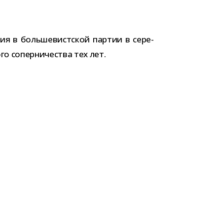
­ния в боль­ше­вист­ской пар­тии в сере­
го сопер­ни­че­ства тех лет.