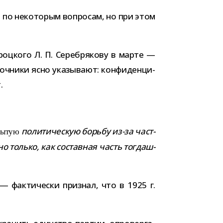
 по неко­то­рым вопро­сам, но при этом
 Троцкого Л. П. Серебрякову в марте —
точники ясно ука­зы­вают: кон­фи­ден­ци­
.
поли­ти­че­скую борьбу из-​за част­
ы­тую
о только, как состав­ная часть тогдаш­
— фак­ти­че­ски при­знал, что в 1925 г.