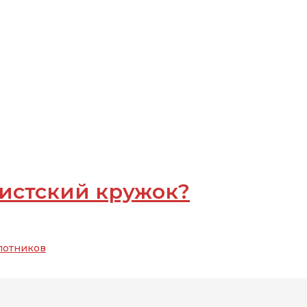
систский кружок?
лотников