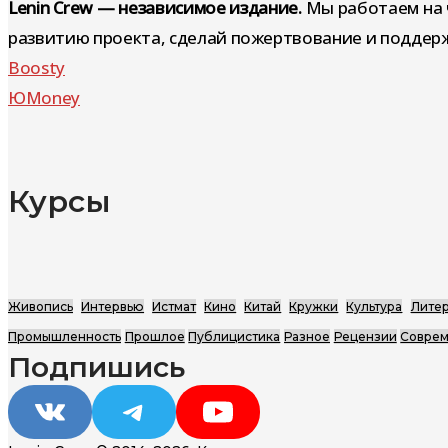
Lenin Crew — независимое издание.
Мы работаем на 
развитию проекта, сделай пожертвование и поддерж
Boosty
ЮMoney
Курсы
Живопись
Интервью
Истмат
Кино
Китай
Кружки
Культура
Литер
Промышленность
Прошлое
Публицистика
Разное
Рецензии
Соврем
Подпишись
VK
Telegram
YouTube