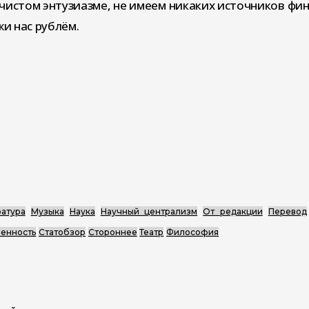
чистом энтузиазме, не имеем никаких источников фи
и нас рублём.
атура
Музыка
Наука
Научный централизм
От редакции
Перевод
енность
Статобзор
Стороннее
Театр
Философия