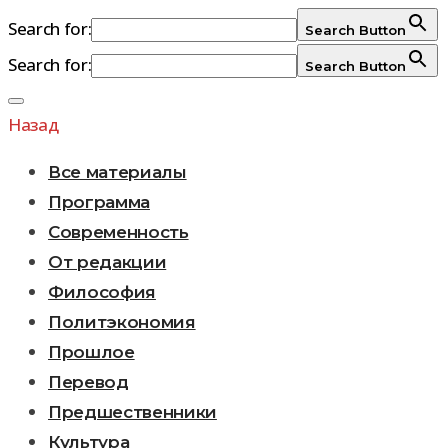
Search for:
Search Button
Search for:
Search Button
Перейти
к
Назад
содержимому
Все материалы
Программа
Современность
От редакции
Философия
Политэкономия
Прошлое
Перевод
Предшественники
Культура