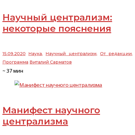
Научный централизм:
некоторые пояснения
15.09.2020
Наука
,
Научный централизм
,
От редакции
,
Программа
Виталий Сарматов
~
37
мин
Манифест научного
централизма