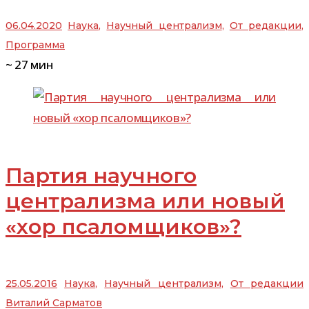
06.04.2020
Наука
,
Научный централизм
,
От редакции
,
Программа
~
27
мин
Партия научного
централизма или новый
«хор псаломщиков»?
25.05.2016
Наука
,
Научный централизм
,
От редакции
Виталий Сарматов