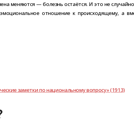
мена меня­ются — болезнь оста­ётся. И это не слу­чай­н
эмо­ци­о­наль­ное отно­ше­ние к про­ис­хо­дя­щему, а 
еские заметки по наци­о­наль­ному вопросу» (1913)
?