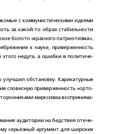
о­мые с ком­му­ни­сти­че­скими иде­ями
оть за какой-​то образ ста­биль­но­сти
е­ское болото «крас­ного пат­ри­о­тизма»,
енебрежение к науке, при­вер­жен­ность
ы этого недуга, а ошибки в поли­ти­че­
ко улуч­шил обста­новку. Карикатурные
е сло­вес­ную при­вер­жен­ность «орто­
о­рон­ни­ками марк­сизма вос­при­ни­ма­
ма­ние ауди­то­рии на бед­ствия оте­че­
ему серьёз­ный аргу­мент для широ­ких