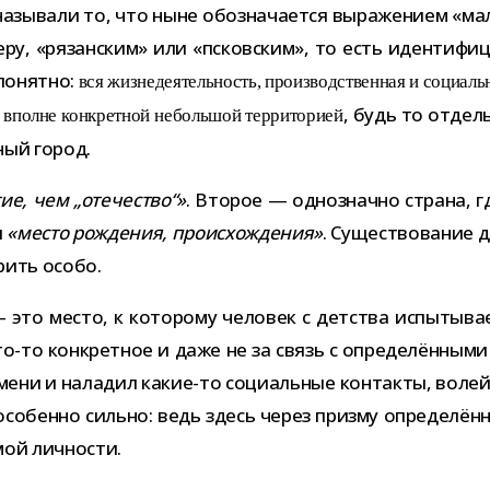
азы­вали то, что ныне обо­зна­ча­ется выра­же­нием «м
меру, «рязан­ским» или «псков­ским», то есть иден­ти­фи­ц
 понятно:
вся жиз­не­де­я­тель­ность, про­из­вод­ствен­ная и соци­аль
, будь то отдель
 вполне кон­крет­ной неболь­шой тер­ри­то­рией
­ный город.
е, чем „оте­че­ство“»
. Второе — одно­значно страна, г
л
«место рож­де­ния, про­ис­хож­де­ния»
. Существование дв
рить особо.
— это место, к кото­рому чело­век с дет­ства испы­ты­ва
о-​то кон­крет­ное и даже не за связь с опре­де­лён­ными 
­мени и нала­дил какие-​то соци­аль­ные кон­такты, волей-
осо­бенно сильно: ведь здесь через призму опре­де­лён­н
амой личности.