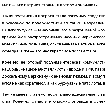
нист — это пат­риот страны, в кото­рой он живёт».
Такая поста­новка вопроса стала логич­ным след­ствие
в основ­ном по поверх­ност­ной аги­та­ции, направ­ле
и бла­го­по­лу­чия — и нахо­дили его в раз­ру­шен­ной «с
враж­деб­ное рас­про­стра­не­нию науч­ных марк­сист­
эклек­тич­ным пози­циям, осно­ван­ным на этике и эсте
ской прак­тике — его неот­вра­ти­мое последствие.
Конечно, неко­то­рый подъём инте­реса к ком­му­ни­с
нац­болы, «национал-​сталинисты» вроде КПРФ, пат­ри­о
док­саль­ному марк­сизму» с анти­се­ми­тиз­мом, и тому
ются не как сорат­ники, а как бур­жу­аз­ные пат­ри­оты
Тем не менее, и эти «отно­си­тельно адек­ват­ные» лев
ства. Конечно, отча­сти это можно оправ­дать ори­е