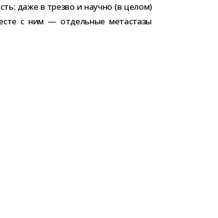
ость: даже в трезво и научно (в целом)
вме­сте с ним — отдель­ные мета­стазы