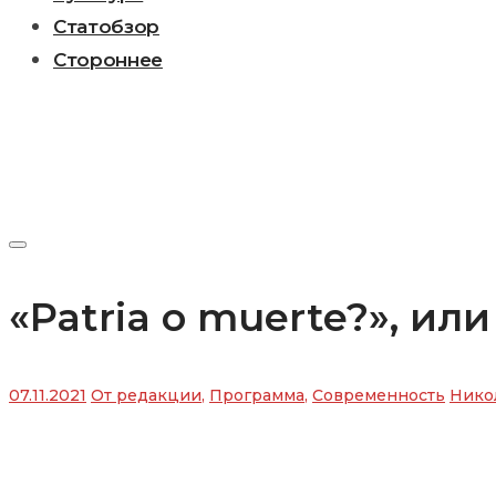
Статобзор
Стороннее
«Patria о muerte?», ил
07.11.2021
От редакции
,
Программа
,
Современность
Нико