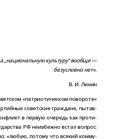
 за „наци­о­наль­ную куль­туру“ вообще —
без­условно нет».
В. И. Ленин
ет­ском «пат­ри­о­ти­че­ском пово­роте»
р­тий­ные совет­ские граж­дане, пытав­
кон­фликт в первую оче­редь как про­ти­
су­дар­ства РФ неиз­бежно встал вопрос:
но: «любую, потому что вся­кий ком­му­