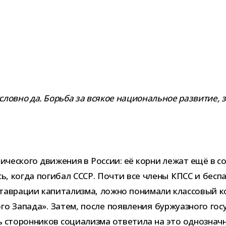
словно да. Борьба за вся­кое наци­о­наль­ное раз­ви­тие,
и­че­ского дви­же­ния в России: её корни лежат ещё в сов
сь, когда поги­бал СССР. Почти все члены КПСС и бес­па
став­ра­ции капи­та­лизма, ложно пони­мали клас­со­вый 
­того Запада». Затем, после появ­ле­ния бур­жу­аз­ного го
то­рон­ни­ков соци­а­лизма отве­тила на это одно­знач