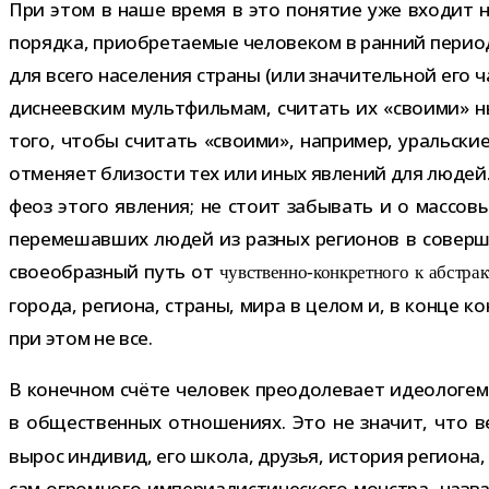
При этом в наше время в это поня­тие уже вхо­дит не
порядка, при­об­ре­та­е­мые чело­ве­ком в ран­ний пери
для всего насе­ле­ния страны (или зна­чи­тель­ной его
дис­не­ев­ским мульт­филь­мам, счи­тать их «сво­ими»
того, чтобы счи­тать «сво­ими», напри­мер, ураль­ск
отме­няет бли­зо­сти тех или иных явле­ний для людей
феоз этого явле­ния; не стоит забы­вать и о мас­со­вы
пере­ме­шав­ших людей из раз­ных реги­о­нов в совер­
свое­об­раз­ный путь от
чувственно-​конкретного к абстрак
города, реги­она, страны, мира в целом и, в конце кон
при этом не все.
В конеч­ном счёте чело­век пре­одо­ле­вает идео­ло­г
в обще­ствен­ных отно­ше­ниях. Это не зна­чит, что 
вырос инди­вид, его школа, дру­зья, исто­рия реги­она, 
сам огром­ного импе­ри­а­ли­сти­че­ского мон­стра, на