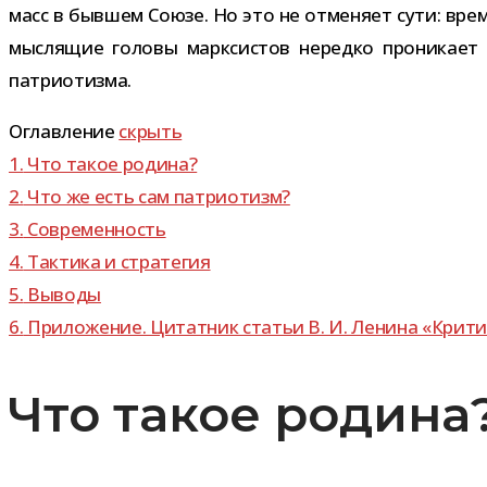
масс в быв­шем Союзе. Но это не отме­няет сути: вре­
мыс­ля­щие головы марк­си­стов нередко про­ни­кает 
патриотизма.
Оглавление
скрыть
1.
Что такое родина?
2.
Что же есть сам патриотизм?
3.
Современность
4.
Тактика и стратегия
5.
Выводы
6.
Приложение. Цитатник ста­тьи В. И. Ленина «Критич
Что такое родина