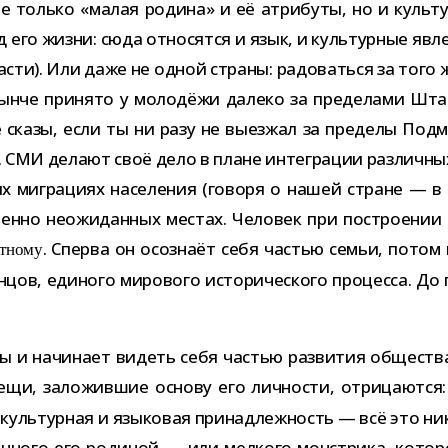
 только «малая родина» и её атри­буты, но и куль­тур­
од его жизни: сюда отно­сятся и язык, и куль­тур­ные явл
 части). Или даже не одной страны: радо­ваться за того 
 нынче при­нято у моло­дёжи далеко за пре­де­лами Шта
ие сказы, если ты ни разу не выез­жал за пре­делы Под
. СМИ делают своё дело в плане инте­гра­ции раз­лич­н
х мигра­циях насе­ле­ния (говоря о нашей стране — в со
шенно неожи­дан­ных местах. Человек при постро­е­нии с
. Сперва он осо­знаёт себя частью семьи, потом
т­ному
­цов, еди­ного миро­вого исто­ри­че­ского про­цесса. До
емы и начи­нает видеть себя частью раз­ви­тия обще­ст
вещи, зало­жив­шие основу его лич­но­сти, отри­ца­ютс
куль­тур­ная и язы­ко­вая при­над­леж­ность — всё это ни
зван­ного его роди­ной — или мел­кого мон­стрика, кото­