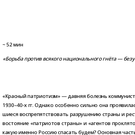
~
52
мин
«Борьба про­тив вся­кого наци­о­наль­ного гнёта — без­у
«Красный пат­ри­о­тизм» — дав­няя болезнь ком­му­ни­ст
1930–40-х гг. Однако осо­бенно сильно она про­яви­ла
ши­еся вос­пре­пят­ство­вать раз­ру­ше­нию страны и ре
во­сто­я­ние «пат­ри­о­тов страны» и «аген­тов про­кля
какую именно Россию спа­сать будем? Основная часть с