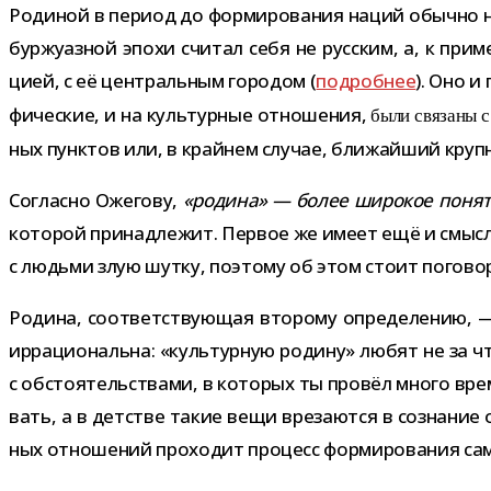
Родиной в период до фор­ми­ро­ва­ния наций обычно н
бур­жу­аз­ной эпохи счи­тал себя не рус­ским, а, к при­
цией, с её цен­траль­ным горо­дом (
подроб­нее
). Оно и
фи­че­ские, и на куль­тур­ные отно­ше­ния,
были свя­заны с
ных пунк­тов или, в край­нем слу­чае, бли­жай­ший круп
Согласно Ожегову,
«родина» — более широ­кое поня­ти
кото­рой при­над­ле­жит. Первое же имеет ещё и смыс
с людьми злую шутку, поэтому об этом стоит пого­во­
Родина, соот­вет­ству­ю­щая вто­рому опре­де­ле­нию, 
ирра­ци­о­нальна: «куль­тур­ную родину» любят не за чт
с обсто­я­тель­ствами, в кото­рых ты про­вёл много вре
вать, а в дет­стве такие вещи вре­за­ются в созна­ние 
ных отно­ше­ний про­хо­дит про­цесс фор­ми­ро­ва­ния с