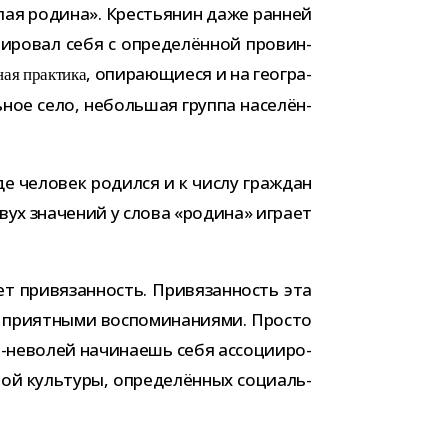
алая родина». Крестьянин даже ран­ней
и­ро­вал себя с опре­де­лён­ной про­вин­
, опи­ра­ю­щи­еся и на гео­гра­
­ная прак­тика
­ное село, неболь­шая группа насе­лён­
де чело­век родился и к числу граж­дан
ух зна­че­ний у слова «родина» играет
ет при­вя­зан­ность. Привязанность эта
при­ят­ными вос­по­ми­на­ни­ями. Просто
​неволей начи­на­ешь себя ассо­ци­и­ро­
ой куль­туры, опре­де­лён­ных соци­аль­