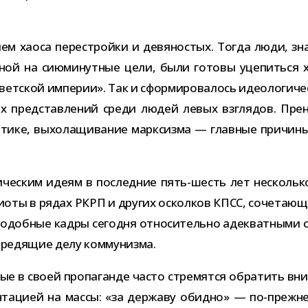
м хаоса пере­стройки и девя­но­стых. Тогда люди, зна­к
н­ной на сию­ми­нут­ные цели, были готовы уце­питься х
овет­ской импе­рии». Так и сфор­ми­ро­ва­лось идео­ло­ги­ч
ских пред­став­ле­ний среди людей левых взгля­дов. Пр
­тике, выхо­ла­щи­ва­ние марк­сизма — глав­ные при­чин
ти­че­ским идеям в послед­ние пять-​шесть лет несколь
ты в рядах РКРП и дру­гих оскол­ков КПСС, соче­та­ю­щи
 подоб­ные кадры сего­дня отно­си­тельно адек­ват­ными ст
, вре­дя­щие делу коммунизма.
ые в своей про­па­ганде часто стре­мятся обра­тить вни­
н­та­цией на массы: «за дер­жаву обидно» — по-​прежн