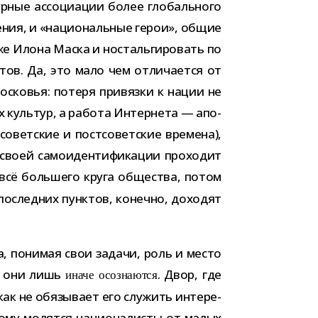
ные ассо­ци­а­ции более гло­баль­ного
е­ния, и «наци­о­наль­ные герои», общие
же Илона Маска и носталь­ги­ро­вать по
тов. Да, это мало чем отли­ча­ется от
московья: потеря при­вязки к нации не
ых куль­тур, а работа Интернета — апо­
вет­ские и пост­со­вет­ские вре­мена),
воей само­иден­ти­фи­ка­ции про­хо­дит
 всё боль­шего круга обще­ства, потом
 послед­них пунк­тов, конечно, дохо­дят
ва, пони­мая свои задачи, роль и место
я: они лишь
. Двор, где
иначе осо­зна­ются
как не обя­зы­вает его слу­жить инте­ре­
рому молятся наци­о­на­ли­сты от малых