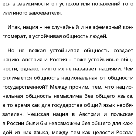
еся в зави­си­мо­сти от успе­хов или пора­же­ний того
или иного завоевателя.
Итак, нация – не слу­чай­ный и не эфе­мер­ный кон­
гло­ме­рат, а устой­чи­вая общ­ность людей.
Но не вся­кая устой­чи­вая общ­ность создает
нацию. Австрия и Россия – тоже устой­чи­вые общ­
но­сти, однако, никто их не назы­вает наци­ями. Чем
отли­ча­ется общ­ность наци­о­наль­ная от общ­но­сти
госу­дар­ствен­ной? Между про­чим, тем, что наци­о­
наль­ная общ­ность немыс­лима без общего языка,
в то время как для госу­дар­ства общий язык необя­
за­те­лен. Чешская нация в Австрии и поль­ская
в России были бы невоз­можны без общего для каж­
дой из них языка, между тем как цело­сти России