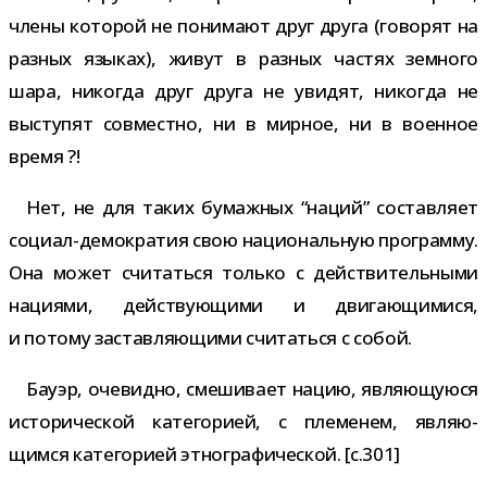
члены кото­рой не пони­мают друг друга (гово­рят на
раз­ных язы­ках), живут в раз­ных частях зем­ного
шара, нико­гда друг друга не уви­дят, нико­гда не
высту­пят сов­местно, ни в мир­ное, ни в воен­ное
время ?!
Нет, не для таких бумаж­ных “наций” состав­ляет
социал-​демократия свою наци­о­наль­ную про­грамму.
Она может счи­таться только с дей­стви­тель­ными
наци­ями, дей­ству­ю­щими и дви­га­ю­щи­мися,
и потому застав­ля­ю­щими счи­таться с собой.
Бауэр, оче­видно, сме­ши­вает нацию, явля­ю­щу­юся
исто­ри­че­ской кате­го­рией, с пле­ме­нем, явля­ю­
щимся кате­го­рией этно­гра­фи­че­ской. [c.301]