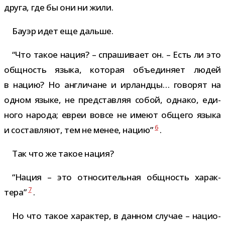
друга, где бы они ни жили.
Бауэр идет еще дальше.
“Что такое нация? – спра­ши­вает он. – Есть ли это
общ­ность языка, кото­рая объ­еди­няет людей
в нацию? Но англи­чане и ирландцы… гово­рят на
одном языке, не пред­став­ляя собой, однако, еди­
ного народа; евреи вовсе не имеют общего языка
6
и состав­ляют, тем не менее, нацию”
.
Так что же такое нация?
“Нация – это отно­си­тель­ная общ­ность харак­
7
тера”
.
Но что такое харак­тер, в дан­ном слу­чае – наци­о­