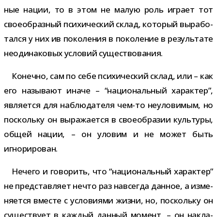
ные нации, то в этом не малую роль играет тот
свое­об­раз­ный пси­хи­че­ский склад, кото­рый выра­бо­
тался у них ив поко­ле­ния в поко­ле­ние в резуль­тате
неоди­на­ко­вых усло­вий существования.
Конечно, сам по себе пси­хи­че­ский склад, или – как
его назы­вают иначе – “наци­о­наль­ный харак­тер”,
явля­ется для наблю­да­теля чем-​то неуло­ви­мым, но
поскольку он выра­жа­ется в свое­об­ра­зии куль­туры,
общей нации, – он уло­вим и не может быть
игнорирован.
Нечего и гово­рить, что “наци­о­наль­ный харак­тер”
не пред­став­ляет нечто раз навсе­гда дан­ное, а изме­
ня­ется вме­сте с усло­ви­ями жизни, но, поскольку он
суще­ствует в каж­дый дан­ный момент, – он накла­