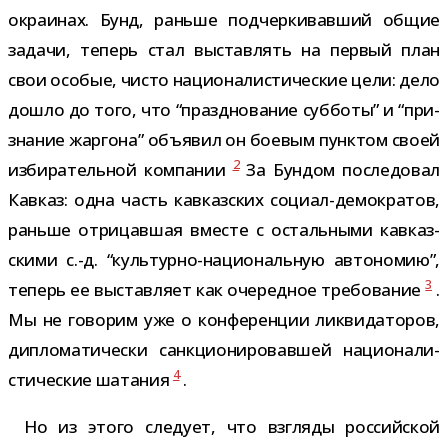
окра­и­нах. Бунд, раньше под­чер­ки­вав­ший общие
задачи, теперь стал выстав­лять на пер­вый план
свои осо­бые, чисто наци­о­на­ли­сти­че­ские цели: дело
дошло до того, что “празд­но­ва­ние суб­боты” и “при­
зна­ние жар­гона” объ­явил он бое­вым пунк­том своей
2
изби­ра­тель­ной ком­па­нии
За Бундом после­до­вал
Кавказ: одна часть кав­каз­ских социал-​демократов,
раньше отри­цав­шая вме­сте с осталь­ными кав­каз­
скими с.-д. “культурно-​национальную авто­но­мию”,
3
теперь ее выстав­ляет как оче­ред­ное тре­бо­ва­ние
.
Мы не гово­рим уже о кон­фе­рен­ции лик­ви­да­то­ров,
дипло­ма­ти­че­ски санк­ци­о­ни­ро­вав­шей наци­о­на­ли­
4
сти­че­ские шата­ния
.
Но из этого сле­дует, что взгляды рос­сий­ской