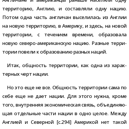
тер­ри­то­рию, Англию, и состав­ляли одну нацию.
Потом одна часть англи­чан высе­ли­лась из Англии
на новую тер­ри­то­рию, в Америку, и здесь, на новой
тер­ри­то­рии, с тече­нием вре­мени, обра­зо­вала
новую северо-​американскую нацию. Разные тер­ри­
то­рии повели к обра­зо­ва­нию раз­ных наций.
Итак, общ­ность тер­ри­то­рии, как одна из харак­
тер­ных черт нации.
Но это еще не все. Общность тер­ри­то­рии сама по
себе еще не дает нации. Для этого нужна, кроме
того, внут­рен­няя эко­но­ми­че­ская связь, объ­еди­ня­ю­
щая отдель­ные части нации в одно целое. Между
Англией и Северной [c.294] Америкой нет такой