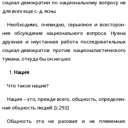
социал-​демократии по наци­о­наль­ному вопросу не
для всех еще с.-д. ясны.
Необходимо, оче­видно, серьез­ное и все­сто­рон­
нее обсуж­де­ние наци­о­наль­ного вопроса. Нужна
друж­ная и неустан­ная работа после­до­ва­тель­ных
социал-​демократов про­тив наци­о­на­ли­сти­че­ского
тумана, откуда бы он ни шел.
Нация
Что такое нация?
Нация – это, прежде всего, общ­ность, опре­де­лен­
ная общ­ность людей. [c.292]
Общность эта не расо­вая и не пле­мен­ная.