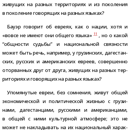
живу­щих на раз­ных тер­ри­то­риях и из поко­ле­ния
в поко­ле­ние гово­ря­щих на раз­ных языках?
Бауэр гово­рит об евреях, как о нации, хотя и
11
«вовсе не имеют они общего языка»
, но о какой
“общ­но­сти судьбы” и наци­о­наль­ной связ­но­сти
может быть речь, напри­мер, у гру­зин­ских, даге­стан­
ских, рус­ских и аме­ри­кан­ских евреев, совер­шенно
ото­рван­ных друг от друга, живу­щих на раз­ных тер­
ри­то­риях и гово­ря­щих на раз­ных языках?
Упомянутые евреи, без сомне­ния, живут общей
эко­но­ми­че­ской и поли­ти­че­ской жиз­нью с гру­зи­
нами, даге­стан­цами, рус­скими и аме­ри­кан­цами,
в общей с ними куль­тур­ной атмо­сфере; это не
может не накла­ды­вать на их наци­о­наль­ный харак­