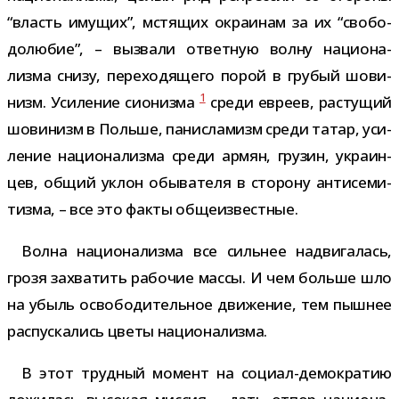
“власть иму­щих”, мстя­щих окра­и­нам за их “сво­бо­
до­лю­бие”, – вызвали ответ­ную волну наци­о­на­
лизма снизу, пере­хо­дя­щего порой в гру­бый шови­
1
низм. Усиление сио­низма
среди евреев, рас­ту­щий
шови­низм в Польше, пан­ис­ла­мизм среди татар, уси­
ле­ние наци­о­на­лизма среди армян, гру­зин, укра­ин­
цев, общий уклон обы­ва­теля в сто­рону анти­се­ми­
тизма, – все это факты общеизвестные.
Волна наци­о­на­лизма все силь­нее надви­га­лась,
грозя захва­тить рабо­чие массы. И чем больше шло
на убыль осво­бо­ди­тель­ное дви­же­ние, тем пыш­нее
рас­пус­ка­лись цветы национализма.
В этот труд­ный момент на социал-​демократию