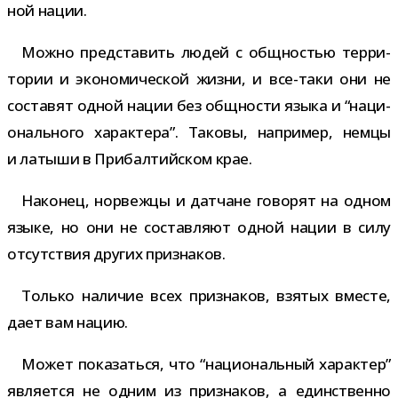
ной нации.
Можно пред­ста­вить людей с общ­но­стью тер­ри­
то­рии и эко­но­ми­че­ской жизни, и все-​таки они не
соста­вят одной нации без общ­но­сти языка и “наци­
о­наль­ного харак­тера”. Таковы, напри­мер, немцы
и латыши в Прибалтийском крае.
Наконец, нор­вежцы и дат­чане гово­рят на одном
языке, но они не состав­ляют одной нации в силу
отсут­ствия дру­гих признаков.
Только нали­чие всех при­зна­ков, взя­тых вме­сте,
дает вам нацию.
Может пока­заться, что “наци­о­наль­ный харак­тер”
явля­ется не одним из при­зна­ков, а един­ственно