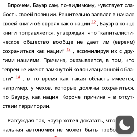
Впрочем, Бауэр сам, по-​видимому, чув­ствует сла­
бость своей пози­ции. Решительно заяв­ляя в начале
12
своей книги об евреях как о нации
, Бауэр в конце
книги поправ­ля­ется, утвер­ждая, что “капи­та­ли­сти­
че­ское обще­ство вообще не дает им (евреям)
13
сохра­ниться как нации”
, асси­ми­ли­руя их с дру­
гими наци­ями. Причина, ока­зы­ва­ется, в том, что
“евреи не имеют замкну­той коло­ни­за­ци­он­ной обла­
14
сти”
, в то время как такая область име­ется,
напри­мер, у чехов, кото­рые должны сохра­ниться,
по Бауэру, как нация. Короче: при­чина – в отсут­
ствии территории.
Рассуждая так, Бауэр хотел дока­зать, что наци­о­
наль­ная авто­но­мия не может быть тре­бо­ва­нием
15