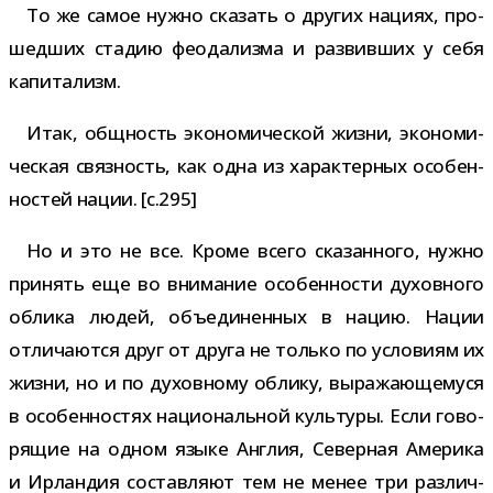
То же самое нужно ска­зать о дру­гих нациях, про­
шед­ших ста­дию фео­да­лизма и раз­вив­ших у себя
капитализм.
Итак, общ­ность эко­но­ми­че­ской жизни, эко­но­ми­
че­ская связ­ность, как одна из харак­тер­ных осо­бен­
но­стей нации. [c.295]
Но и это не все. Кроме всего ска­зан­ного, нужно
при­нять еще во вни­ма­ние осо­бен­но­сти духов­ного
облика людей, объ­еди­нен­ных в нацию. Нации
отли­ча­ются друг от друга не только по усло­виям их
жизни, но и по духов­ному облику, выра­жа­ю­ще­муся
в осо­бен­но­стях наци­о­наль­ной куль­туры. Если гово­
ря­щие на одном языке Англия, Северная Америка
и Ирландия состав­ляют тем не менее три раз­лич­