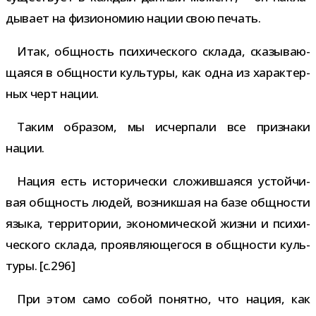
ды­вает на физио­но­мию нации свою печать.
Итак, общ­ность пси­хи­че­ского склада, ска­зы­ва­ю­
ща­яся в общ­но­сти куль­туры, как одна из харак­тер­
ных черт нации.
Таким обра­зом, мы исчер­пали все при­знаки
нации.
Нация есть исто­ри­че­ски сло­жив­ша­яся устой­чи­
вая общ­ность людей, воз­ник­шая на базе общ­но­сти
языка, тер­ри­то­рии, эко­но­ми­че­ской жизни и пси­хи­
че­ского склада, про­яв­ля­ю­ще­гося в общ­но­сти куль­
туры. [c.296]
При этом само собой понятно, что нация, как