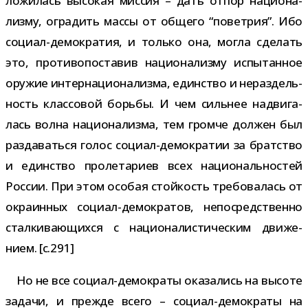
ложи­лась высо­кая мис­сия – дать отпор наци­о­на­
лизму, огра­дить массы от общего “повет­рия”. Ибо
социал-​демократия, и только она, могла сде­лать
это, про­ти­во­по­ста­вив наци­о­на­лизму испы­тан­ное
ору­жие интер­на­ци­о­на­лизма, един­ство и нераз­дель­
ность клас­со­вой борьбы. И чем силь­нее надви­га­
лась волна наци­о­на­лизма, тем громче дол­жен был
раз­да­ваться голос социал-​демократии за брат­ство
и един­ство про­ле­та­риев всех наци­о­наль­но­стей
России. При этом осо­бая стой­кость тре­бо­ва­лась от
окра­ин­ных социал-​демократов, непо­сред­ственно
стал­ки­ва­ю­щихся с наци­о­на­ли­сти­че­ским дви­же­
нием. [c.291]
Но не все социал-​демократы ока­за­лись на высоте
задачи, и прежде всего – социал-​демократы на