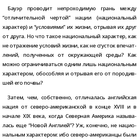
Бауэр про­во­дит непро­хо­ди­мую грань между
“отли­чи­тель­ной чер­той” нации (наци­о­наль­ный
харак­тер) и “усло­ви­ями” их жизни, отры­вая их друг
от друга. Но что такое наци­о­наль­ный харак­тер, как
не отра­же­ние усло­вий жизни, как не сгу­сток впе­чат­
ле­ний, полу­чен­ных от окру­жа­ю­щей среды? Как
можно огра­ни­чи­ваться одним лишь наци­о­наль­ным
харак­те­ром, обособ­ляя и отры­вая его от поро­див­
шей его почвы?
Затем, чем, соб­ственно, отли­ча­лась англий­ская
нация от северо-​американской в конце XVIII и в
начале XIX века, когда Северная Америка назы­ва­
лась еще “Новой Англией”? Уж, конечно, не наци­о­
наль­ным харак­те­ром: ибо северо-​американцы были