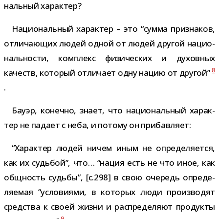
наль­ный характер?
Национальный харак­тер – это “сумма при­зна­ков,
отли­ча­ю­щих людей одной от людей дру­гой наци­о­
наль­но­сти, ком­плекс физи­че­ских и духов­ных
8
качеств, кото­рый отли­чает одну нацию от дру­гой”
.
Бауэр, конечно, знает, что наци­о­наль­ный харак­
тер не падает с неба, и потому он прибавляет:
“Характер людей ничем иным не опре­де­ля­ется,
как их судь­бой”, что… “нация есть не что иное, как
общ­ность судьбы”, [c.298] в свою оче­редь опре­де­
ля­е­мая “усло­ви­ями, в кото­рых люди про­из­во­дят
сред­ства к своей жизни и рас­пре­де­ляют про­дукты
9