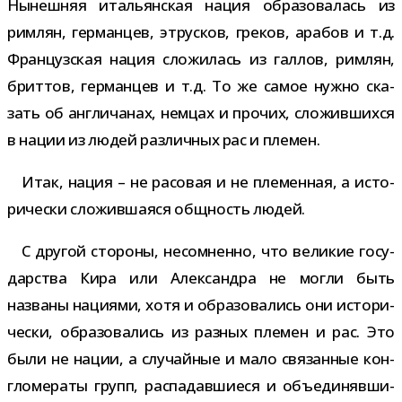
Нынешняя ита­льян­ская нация обра­зо­ва­лась из
рим­лян, гер­ман­цев, этрус­ков, гре­ков, ара­бов и т.д.
Французская нация сло­жи­лась из гал­лов, рим­лян,
брит­тов, гер­ман­цев и т.д. То же самое нужно ска­
зать об англи­ча­нах, нем­цах и про­чих, сло­жив­шихся
в нации из людей раз­лич­ных рас и племен.
Итак, нация – не расо­вая и не пле­мен­ная, а исто­
ри­че­ски сло­жив­ша­яся общ­ность людей.
С дру­гой сто­роны, несо­мненно, что вели­кие госу­
дар­ства Кира или Александра не могли быть
названы наци­ями, хотя и обра­зо­ва­лись они исто­ри­
че­ски, обра­зо­ва­лись из раз­ных пле­мен и рас. Это
были не нации, а слу­чай­ные и мало свя­зан­ные кон­
гло­ме­раты групп, рас­па­дав­ши­еся и объ­еди­няв­ши­