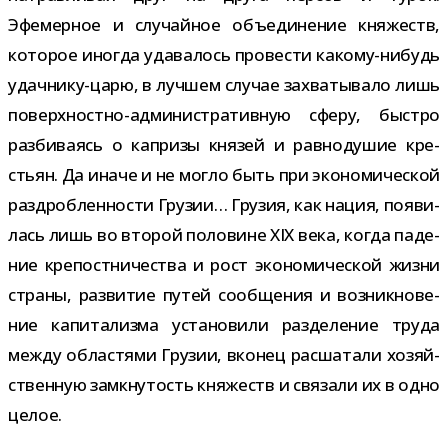
Эфемерное и слу­чай­ное объ­еди­не­ние кня­жеств,
кото­рое ино­гда уда­ва­лось про­ве­сти какому-​нибудь
удачнику-​царю, в луч­шем слу­чае захва­ты­вало лишь
поверхностно-​административную сферу, быстро
раз­би­ва­ясь о капризы кня­зей и рав­но­ду­шие кре­
стьян. Да иначе и не могло быть при эко­но­ми­че­ской
раз­дроб­лен­но­сти Грузии… Грузия, как нация, появи­
лась лишь во вто­рой поло­вине XIX века, когда паде­
ние кре­пост­ни­че­ства и рост эко­но­ми­че­ской жизни
страны, раз­ви­тие путей сооб­ще­ния и воз­ник­но­ве­
ние капи­та­лизма уста­но­вили раз­де­ле­ние труда
между обла­стями Грузии, вко­нец рас­ша­тали хозяй­
ствен­ную замкну­тость кня­жеств и свя­зали их в одно
целое.