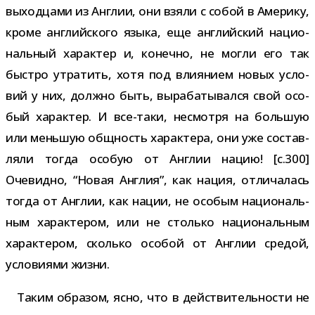
выход­цами из Англии, они взяли с собой в Америку,
кроме англий­ского языка, еще англий­ский наци­о­
наль­ный харак­тер и, конечно, не могли его так
быстро утра­тить, хотя под вли­я­нием новых усло­
вий у них, должно быть, выра­ба­ты­вался свой осо­
бый харак­тер. И все-​таки, несмотря на боль­шую
или мень­шую общ­ность харак­тера, они уже состав­
ляли тогда осо­бую от Англии нацию! [c.300]
Очевидно, “Новая Англия”, как нация, отли­ча­лась
тогда от Англии, как нации, не осо­бым наци­о­наль­
ным харак­те­ром, или не столько наци­о­наль­ным
харак­те­ром, сколько осо­бой от Англии сре­дой,
усло­ви­ями жизни.
Таким обра­зом, ясно, что в дей­стви­тель­но­сти не