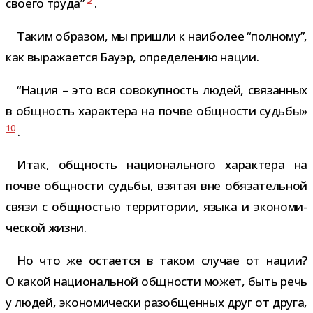
сво­его труда”
.
Таким обра­зом, мы при­шли к наи­бо­лее “пол­ному”,
как выра­жа­ется Бауэр, опре­де­ле­нию нации.
“Нация – это вся сово­куп­ность людей, свя­зан­ных
в общ­ность харак­тера на почве общ­но­сти судьбы»
10
.
Итак, общ­ность наци­о­наль­ного харак­тера на
почве общ­но­сти судьбы, взя­тая вне обя­за­тель­ной
связи с общ­но­стью тер­ри­то­рии, языка и эко­но­ми­
че­ской жизни.
Но что же оста­ется в таком слу­чае от нации?
О какой наци­о­наль­ной общ­но­сти может, быть речь
у людей, эко­но­ми­че­ски раз­об­щен­ных друг от друга,