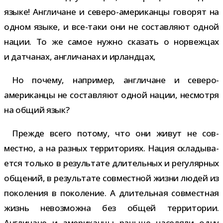
языке! Англичане и северо-​американцы гово­рят на
одном языке, и все-​таки они не состав­ляют одной
нации. То же самое нужно ска­зать о нор­веж­цах
и дат­ча­нах, англи­ча­нах и ирландцах,
Но почему, напри­мер, англи­чане и северо-​
американцы не состав­ляют одной нации, несмотря
на общий язык?
Прежде всего потому, что они живут не сов­
местно, а на раз­ных тер­ри­то­риях. Нация скла­ды­ва­
ется только в резуль­тате дли­тель­ных и регу­ляр­ных
обще­ний, в резуль­тате сов­мест­ной жизни людей из
поко­ле­ния в поко­ле­ние. А дли­тель­ная сов­мест­ная
жизнь невоз­можна без общей тер­ри­то­рии.
Англичане и аме­ри­канцы раньше насе­ляли одну