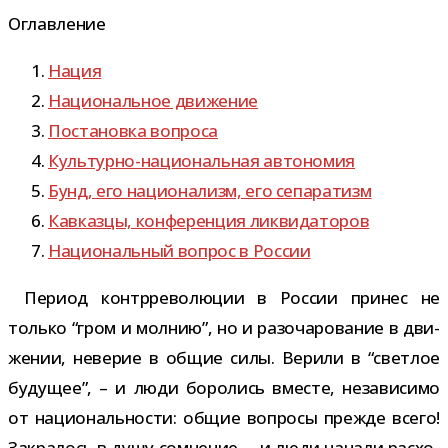
Оглавление
Нация
Национальное движение
Постановка вопроса
Культурно-​национальная автономия
Бунд, его наци­о­на­лизм, его сепаратизм
Кавказцы, кон­фе­рен­ция ликвидаторов
Национальный вопрос в России
Период контр­ре­во­лю­ции в России при­нес не
только “гром и мол­нию”, но и разо­ча­ро­ва­ние в дви­
же­нии, неве­рие в общие силы. Верили в “свет­лое
буду­щее”, – и люди боро­лись вме­сте, неза­ви­симо
от наци­о­наль­но­сти: общие вопросы прежде всего!
Закралось в душу сомне­ние, – и люди начали рас­хо­