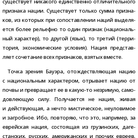
суще­ствует ника­кого един­ственно отли­чи­тель­ного
при­знака нации. Существует только сумма при­зна­
ков, из кото­рых при сопо­став­ле­нии наций выде­ля­
ется более рельефно то один при­знак (наци­о­наль­
ный харак­тер), то дру­гой (язык), то тре­тий (тер­ри­
то­рия, эко­но­ми­че­ские усло­вия). Нация пред­став­
ляет соче­та­ние всех при­зна­ков, взя­тых вместе.
Точка зре­ния Бауэра, отож­деств­ля­ю­щая нацию
с наци­о­наль­ным харак­те­ром, отры­вает нацию от
почвы и пре­вра­щает ее в какую-​то незри­мую, само­
до­вле­ю­щую силу. Получается не нация, живая
и дей­ству­ю­щая, а нечто мисти­че­ское, неуло­ви­мое
и загроб­ное. Ибо, повто­ряю, что это, напри­мер, за
еврей­ская нация, состо­я­щая из гру­зин­ских, даге­
стан­ских, рус­ских, аме­ри­кан­ских и про­чих евреев,