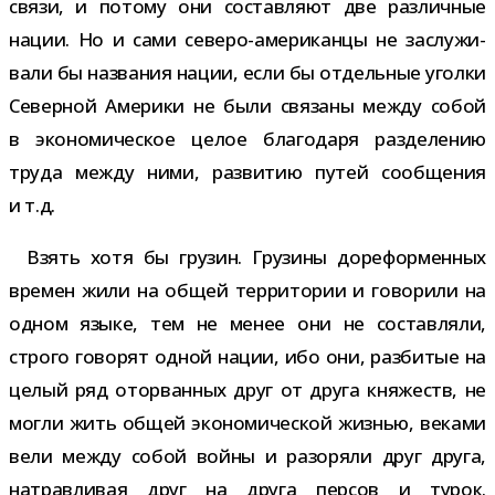
связи, и потому они состав­ляют две раз­лич­ные
нации. Но и сами северо-​американцы не заслу­жи­
вали бы назва­ния нации, если бы отдель­ные уголки
Северной Америки не были свя­заны между собой
в эко­но­ми­че­ское целое бла­го­даря раз­де­ле­нию
труда между ними, раз­ви­тию путей сооб­ще­ния
и т.д.
Взять хотя бы гру­зин. Грузины доре­фор­мен­ных
вре­мен жили на общей тер­ри­то­рии и гово­рили на
одном языке, тем не менее они не состав­ляли,
строго гово­рят одной нации, ибо они, раз­би­тые на
целый ряд ото­рван­ных друг от друга кня­жеств, не
могли жить общей эко­но­ми­че­ской жиз­нью, веками
вели между собой войны и разо­ряли друг друга,
натрав­ли­вая друг на друга пер­сов и турок.