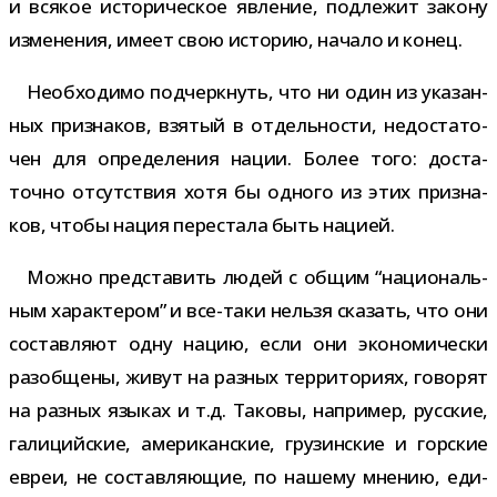
и вся­кое исто­ри­че­ское явле­ние, под­ле­жит закону
изме­не­ния, имеет свою исто­рию, начало и конец.
Необходимо под­черк­нуть, что ни один из ука­зан­
ных при­зна­ков, взя­тый в отдель­но­сти, недо­ста­то­
чен для опре­де­ле­ния нации. Более того: доста­
точно отсут­ствия хотя бы одного из этих при­зна­
ков, чтобы нация пере­стала быть нацией.
Можно пред­ста­вить людей с общим “наци­о­наль­
ным харак­те­ром” и все-​таки нельзя ска­зать, что они
состав­ляют одну нацию, если они эко­но­ми­че­ски
раз­об­щены, живут на раз­ных тер­ри­то­риях, гово­рят
на раз­ных язы­ках и т.д. Таковы, напри­мер, рус­ские,
гали­ций­ские, аме­ри­кан­ские, гру­зин­ские и гор­ские
евреи, не состав­ля­ю­щие, по нашему мне­нию, еди­