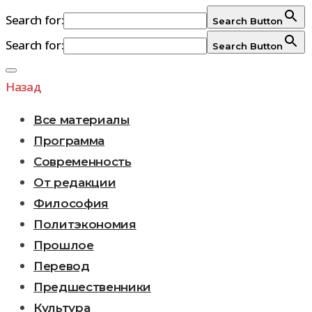
Search for:
Search Button
Search for:
Search Button
Перейти
к
Назад
содержимому
Все материалы
Программа
Современность
От редакции
Философия
Политэкономия
Прошлое
Перевод
Предшественники
Культура