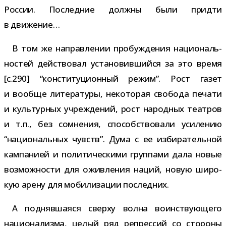
России. Последние должны были придти
в движение…
В том же направ­ле­нии про­буж­де­ния наци­о­наль­
но­стей дей­ство­вал уста­но­вив­шийся за это время
[c.290] “кон­сти­ту­ци­он­ный режим”. Рост газет
и вообще лите­ра­туры, неко­то­рая сво­бода печати
и куль­тур­ных учре­жде­ний, рост народ­ных теат­ров
и т.п., без сомне­ния, спо­соб­ство­вали уси­ле­нию
“наци­о­наль­ных чувств”. Дума с ее изби­ра­тель­ной
кам­па­нией и поли­ти­че­скими груп­пами дала новые
воз­мож­но­сти для ожив­ле­ния наций, новую широ­
кую арену для моби­ли­за­ции последних.
А под­няв­ша­яся сверху волна воин­ству­ю­щего
наци­о­на­лизма, целый ряд репрес­сий со сто­роны