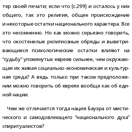
тер своей печати; если что [c.299] и оста­лось у них
общего, так это рели­гия, общее про­ис­хож­де­ние
и неко­то­рые остатки наци­о­наль­ного харак­тера. Все
это несо­мненно. Но как можно серьезно гово­рить,
что око­сте­не­лые рели­ги­оз­ные обряды и вывет­ри­
ва­ю­щи­еся пси­хо­ло­ги­че­ские остатки вли­яют на
“судьбу” упо­мя­ну­тых евреев силь­нее, чем окру­жа­ю­
щая их живая социально-​экономическая и куль­тур­
ная среда? А ведь только при таком пред­по­ло­же­
нии можно гово­рить об евреях вообще как об еди­
ной нации.
Чем же отли­ча­ется тогда нация Бауэра от мисти­
че­ского и само­до­вле­ю­щего “наци­о­наль­ного духа”
спиритуалистов?