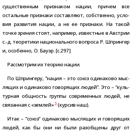
суще­ствен­ным при­зна­ком нации, при­чем все
осталь­ные при­знаки состав­ляют, соб­ственно, усло­
вия раз­ви­тия нации, а не ее при­знаки. На такой
точке зре­ния стоят, напри­мер, извест­ные в Австрии
с.-д. тео­ре­тики наци­о­наль­ного вопроса Р. Шпрингер
и, осо­бенно, О. Бауэр. [c.297]
Рассмотрим их тео­рию нации.
По Шпрингеру, “нация – это союз оди­на­ково мыс­
ля­щих и оди­на­ково гово­ря­щих людей”. Это – “куль­
тур­ная общ­ность группы совре­мен­ных людей, не
5
свя­зан­ная с «зем­лей»
(кур­сив наш).
Итак – “союз” оди­на­ково мыс­ля­щих и гово­ря­щих
людей, как бы они ни были раз­об­щены друг от