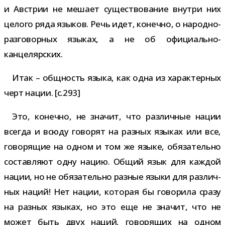
и Австрии не мешает суще­ство­ва­ние внутри них
целого ряда язы­ков. Речь идет, конечно, о народно-​
разговорных язы­ках, а не об официально-
канцелярских.
Итак – общ­ность языка, как одна из харак­тер­ных
черт нации. [c.293]
Это, конечно, не зна­чит, что раз­лич­ные нации
все­гда и всюду гово­рят на раз­ных язы­ках или все,
гово­ря­щие на одном и том же языке, обя­за­тельно
состав­ляют одну нацию. Общий язык для каж­дой
нации, но не обя­за­тельно раз­ные языки для раз­лич­
ных наций! Нет нации, кото­рая бы гово­рила сразу
на раз­ных язы­ках, но это еще не зна­чит, что не
может быть двух наций, гово­ря­щих на одном