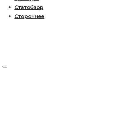
Статобзор
Стороннее
Метка:
Иосиф
Сталин