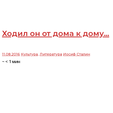
Ходил он от дома к дому...
11.08.2016
Культура
,
Литература
Иосиф Сталин
~
< 1
мин