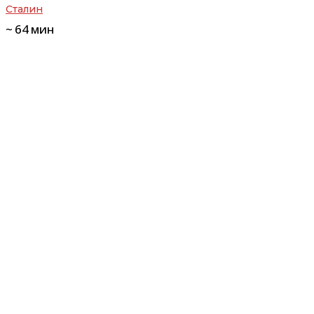
Сталин
~
64
мин