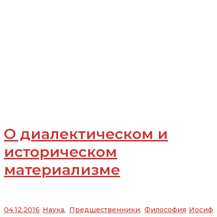
О диалектическом и
историческом
материализме
04.12.2016
Наука
,
Предшественники
,
Философия
Иосиф