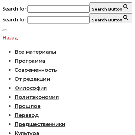
Search for:
Search Button
Search for:
Search Button
Перейти
к
Назад
содержимому
Все материалы
Программа
Современность
От редакции
Философия
Политэкономия
Прошлое
Перевод
Предшественники
Культура