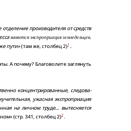
отде­ле­ние про­из­во­ди­теля от средств
цесса
.
явля­ется экс­про­при­а­ция зем­ле­дель­цев
1
 же пути»
(там же, стол­бец 2)
.
опы.
А почему? Благоволите загля­нуть
енно кон­цен­три­ро­ван­ные, сле­до­ва­
учи­тель­ная, ужас­ная экс­про­при­а­ция
ан­ная на лич­ном труде… вытес­ня­ется
2
м­ном»
(стр. 341, стол­бец 2)
.