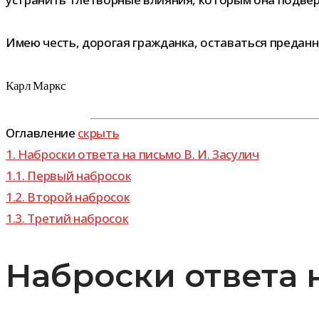
Имею честь, доро­гая граж­данка, оста­ваться пре­дан
Карл Маркс
Оглавление
скрыть
1.
Наброски ответа на письмо В. И. Засулич
1.1.
Первый набро­сок
1.2.
Второй набро­сок
1.3.
Третий набро­сок
Наброски ответа н