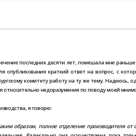
я в тече­ние послед­них десяти лет, поме­шала мне рань
я опуб­ли­ко­ва­ния крат­кий ответ на вопрос, с кото
ургскому коми­тету работу на ту же тему. Надеюсь, од
ия отно­си­тельно недо­ра­зу­ме­ния по поводу моей мни­
­из­вод­ства, я говорю:
аким обра­зом, пол­ное отде­ле­ние про­из­во­ди­теля от 
м­ле­дель­цев. Радикально она осу­ществ­лена пока т