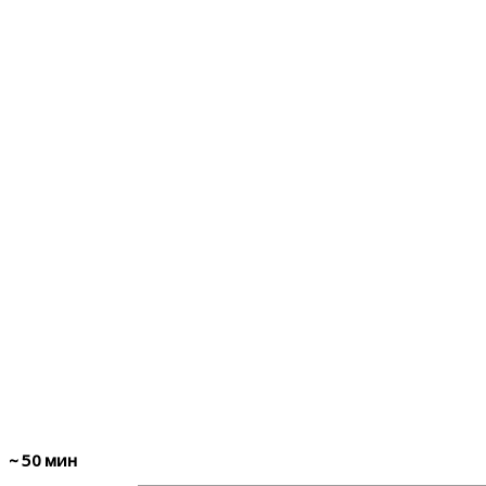
~
50
мин