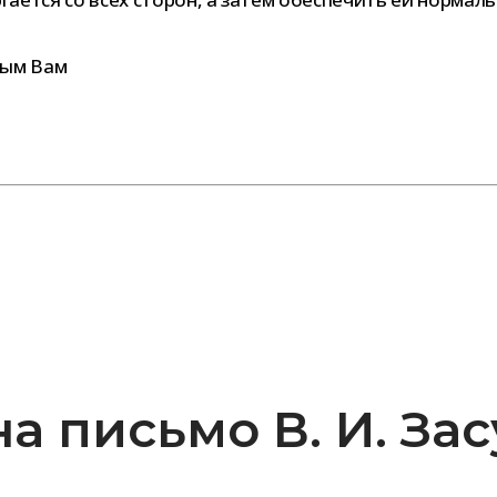
­ным Вам
а письмо В. И. За