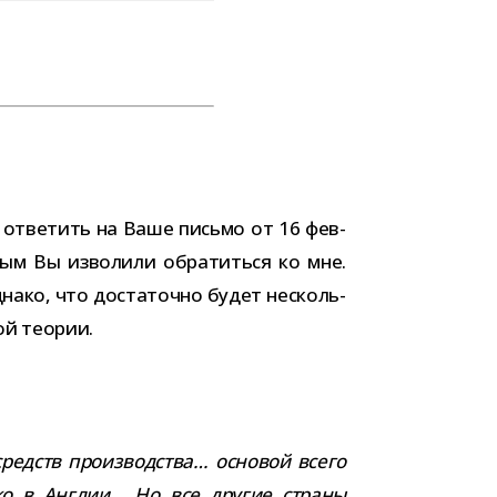
ше отве­тить на Ваше письмо от 16 фев­
­рым Вы изво­лили обра­титься ко мне.
нако, что доста­точно будет несколь­
мой теории.
средств про­из­вод­ства… осно­вой всего
олько в Англии… Но все дру­гие страны