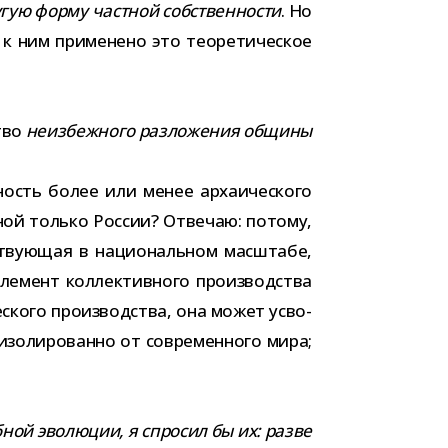
­гую форму част­ной соб­ствен­но­сти
. Но
 ним при­ме­нено это тео­ре­ти­че­ское
ство
неиз­беж­ного раз­ло­же­ния общины
сть более или менее арха­и­че­ского
одной только России? Отвечаю: потому,
тву­ю­щая в наци­о­наль­ном мас­штабе,
­мент кол­лек­тив­ного про­из­вод­ства
­ского про­из­вод­ства, она может усво­
изо­ли­ро­ванно от совре­мен­ного мира;
­ной эво­лю­ции, я спро­сил бы их: разве