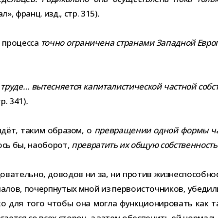
», франц. изд., стр. 315)
.
о про­цесса
точно огра­ни­чена стра­нами Западной Евр
уде… вытес­ня­ется капи­та­ли­сти­че­ской част­ной соб­ств
р. 341)
.
идёт, таким обра­зом, о
пре­вра­ще­нии одной формы час
лось бы, наобо­рот,
пре­вра­тить их общую соб­ствен­ность 
о­ва­тельно, дово­дов ни за, ни про­тив жиз­не­спо­соб­но
и­а­лов, почерп­ну­тых мной из пер­во­ис­точ­ни­ков, убе­
ко для того чтобы она могла функ­ци­о­ни­ро­вать как
­га­ется со всех сто­рон, а затем обес­пе­чить ей нор­мал