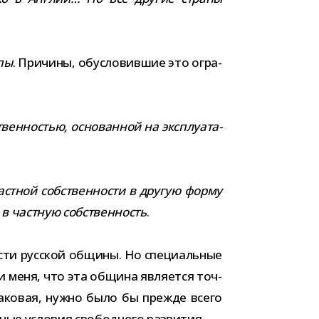
опы
. Причины, обу­сло­вив­шие это огра­
ен­но­стью, осно­ван­ной на экс­плу­а­та­
т­ной соб­ствен­но­сти в дру­гую форму
в част­ную соб­ствен­ность
.
­сти рус­ской общины. Но спе­ци­аль­ные
дили меня, что эта община явля­ется точ­
 тако­вая, нужно было бы прежде всего
ь­ные усло­вия сво­бод­ного развития.