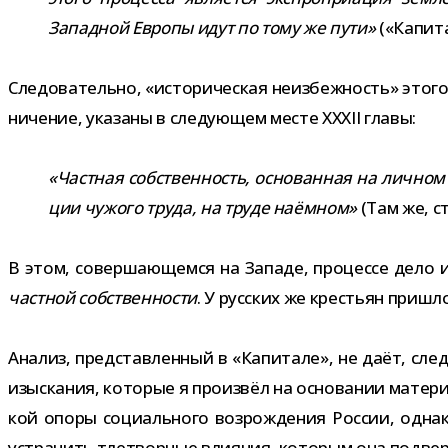
Западной Европы идут по тому же пути»
(«Капитал
Следовательно, «исто­ри­че­ская неиз­беж­ность» этог
ни­че­ние, ука­заны в сле­ду­ю­щем месте XXXII главы:
«Частная соб­ствен­ность, осно­ван­ная на лич­ном тр
ции чужого труда, на труде наём­ном»
(Там же, ст
В этом, совер­ша­ю­щемся на Западе, про­цессе дело 
част­ной соб­ствен­но­сти
. У рус­ских же кре­стьян при­ш
Анализ, пред­став­лен­ный в «Капитале», не даёт, сле­д
изыс­ка­ния, кото­рые я про­из­вёл на осно­ва­нии мате­р
кой опоры соци­аль­ного воз­рож­де­ния России, одна
устра­нить тле­твор­ные вли­я­ния, кото­рым она под­вер