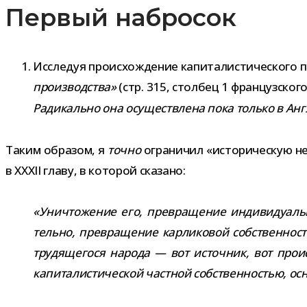
Первый набросок
Исследуя про­ис­хож­де­ние капи­та­ли­сти­че­ского п
про­из­вод­ства»
(стр. 315, стол­бец 1 фран­цуз­ско
Радикально она осу­ществ­лена пока только в А
Таким обра­зом, я
точно
огра­ни­чил «исто­ри­че­скую 
в XXXII главу, в кото­рой сказано:
«Уничтожение его, пре­вра­ще­ние инди­ви­ду­аль­н
тельно, пре­вра­ще­ние кар­ли­ко­вой соб­ствен­но­с
тру­дя­ще­гося народа — вот источ­ник, вот про­и
капи­та­ли­сти­че­ской част­ной соб­ствен­но­стью, о