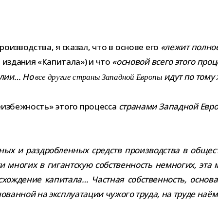
ро­из­вод­ства, я ска­зал, что в основе его
«лежит пол­ное 
го изда­ния «Капитала») и что
«осно­вой всего этого про­
нглии… Но
идут по тому
все дру­гие страны Западной Европы
неиз­беж­ность» этого про­цесса
стра­нами Западной Евр
ых и раз­дроб­лен­ных средств про­из­вод­ства в обще­ств
ти мно­гих в гигант­скую соб­ствен­ность немно­гих, эта м
с­хож­де­ние капи­тала… Частная соб­ствен­ность, осно­в
сно­ван­ной на экс­плу­а­та­ции чужого труда, на труде наё