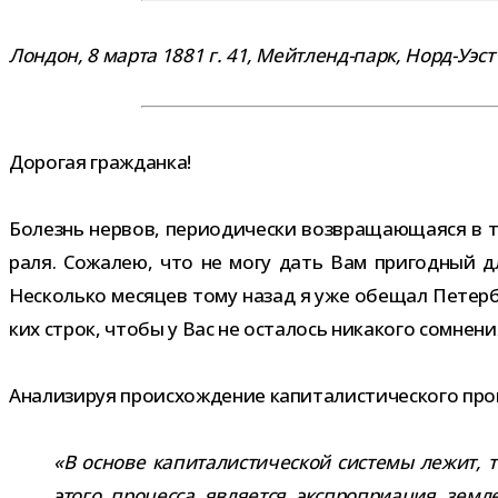
Лондон, 8 марта 1881 г. 41, Мейтленд-​парк, Норд-Уэст
Дорогая граж­данка!
Болезнь нер­вов, пери­о­ди­че­ски воз­вра­ща­ю­ща­яс
раля. Сожалею, что не могу дать Вам при­год­ный дл
Несколько меся­цев тому назад я уже обе­щал Петерб
ких строк, чтобы у Вас не оста­лось ника­кого сомне­н
Анализируя про­ис­хож­де­ние капи­та­ли­сти­че­ского про
«В основе капи­та­ли­сти­че­ской системы лежит, т
этого про­цесса явля­ется экс­про­при­а­ция зе