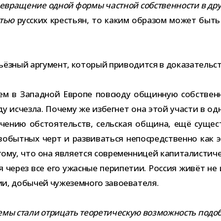
е­вра­ще­ние одной формы част­ной соб­ствен­но­сти в дру
стью
рус­ских кре­стьян, то каким обра­зом может быть к
ьёз­ный аргу­мент, кото­рый при­во­дится в дока­за­тель­
ем в Западной Европе повсюду общин­ную соб­ствен­но
сюду исчезла. Почему же избег­нет она этой уча­сти в 
е­че­нию обсто­я­тельств, сель­ская община, ещё суще­с
­быт­ных черт и раз­ви­ваться непо­сред­ственно как эле
му, что она явля­ется совре­мен­ни­цей капи­та­ли­сти­че
дя через все его ужас­ные пери­пе­тии. Россия живёт не 
ии, добы­чей чуже­зем­ного завоевателя.
емы стали отри­цать тео­ре­ти­че­скую воз­мож­ность подоб