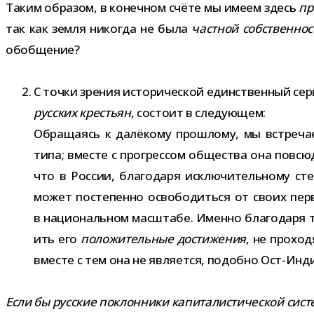
Таким обра­зом, в конеч­ном счёте мы имеем здесь
пр
так как земля нико­гда не была
част­ной соб­ствен­но­
обобщение?
С точки зре­ния исто­ри­че­ской един­ствен­ный сер
рус­ских кре­стьян
, состоит в сле­ду­ю­щем:
Обращаясь к далё­кому про­шлому, мы встре­ча
типа; вме­сте с про­грес­сом обще­ства она пов
что в России, бла­го­даря исклю­чи­тель­ному ст
может посте­пенно осво­бо­диться от своих пер­во
в наци­о­наль­ном мас­штабе. Именно бла­го­даря то
ить его
поло­жи­тель­ные дости­же­ния
, не про­хо
вме­сте с тем она не явля­ется, подобно Ост-​Инд
Если бы рус­ские поклон­ники капи­та­ли­сти­че­ской сист