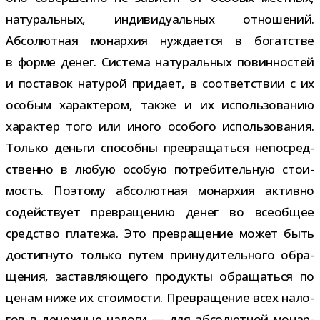
нату­раль­ных, инди­ви­ду­аль­ных отно­ше­ний.
Абсолютная монар­хия нуж­да­ется в богат­стве
в форме денег. Система нату­раль­ных повин­но­стей
и поста­вок нату­рой при­дает, в соот­вет­ствии с их
осо­бым харак­те­ром, также и их исполь­зо­ва­нию
харак­тер того или иного осо­бого исполь­зо­ва­ния.
Только деньги спо­собны пре­вра­щаться непо­сред­
ственно в любую осо­бую потре­би­тель­ную сто­и­
мость. Поэтому абсо­лют­ная монар­хия активно
содей­ствует пре­вра­ще­нию денег во все­об­щее
сред­ство пла­тежа. Это пре­вра­ще­ние может быть
достиг­нуто только путем при­ну­ди­тель­ного обра­
ще­ния, застав­ля­ю­щего про­дукты обра­щаться по
ценам ниже их сто­и­мо­сти. Превращение всех нало­
гов в денеж­ные налоги — для абсо­лют­ной монар­