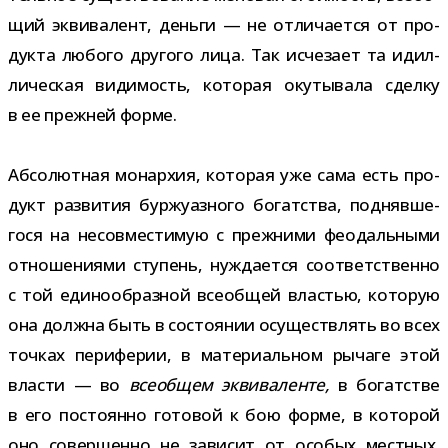
щий экви­ва­лент, деньги — не отли­ча­ется от про­
дукта любого дру­гого лица. Так исче­зает та идил­
ли­че­ская види­мость, кото­рая оку­ты­вала сделку
в ее преж­ней форме.
Абсолютная монар­хия, кото­рая уже сама есть про­
дукт раз­ви­тия бур­жу­аз­ного богат­ства, под­няв­ше­
гося на несов­ме­сти­мую с преж­ними фео­даль­ными
отно­ше­ни­ями сту­пень, нуж­да­ется соот­вет­ственно
с той еди­но­об­раз­ной все­об­щей вла­стью, кото­рую
она должна быть в состо­я­нии осу­ществ­лять во всех
точ­ках пери­фе­рии, в мате­ри­аль­ном рычаге этой
вла­сти — во
все­об­щем экви­ва­ленте,
в богат­стве
в его посто­янно гото­вой к бою форме, в кото­рой
оно совер­шенно не зави­сит от осо­бых мест­ных,