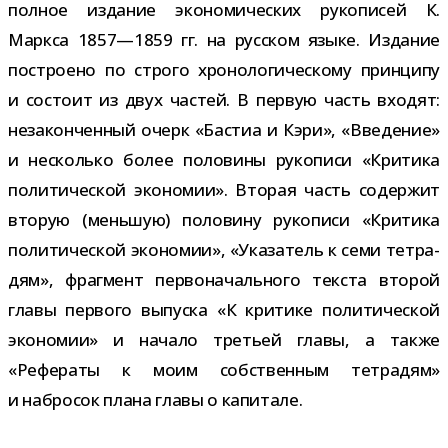
пол­ное изда­ние эко­но­ми­че­ских руко­пи­сей К.
Маркса 1857—1859 гг. на рус­ском языке. Издание
постро­ено по строго хро­но­ло­ги­че­скому прин­ципу
и состоит из двух частей. В первую часть вхо­дят:
неза­кон­чен­ный очерк «Бастиа и Кэри», «Введение»
и несколько более поло­вины руко­писи «Критика
поли­ти­че­ской эко­но­мии». Вторая часть содер­жит
вто­рую (мень­шую) поло­вину руко­писи «Критика
поли­ти­че­ской эко­но­мии», «Указатель к семи тет­ра­
дям», фраг­мент пер­во­на­чаль­ного тек­ста вто­рой
главы пер­вого выпуска «К кри­тике поли­ти­че­ской
эко­но­мии» и начало тре­тьей главы, а также
«Рефераты к моим соб­ствен­ным тет­ра­дям»
и набро­сок плана главы о капитале.