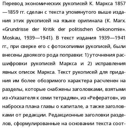
Перевод эко­но­ми­че­ских руко­пи­сей К. Маркса 1857
—1859 гг. сде­лан с тек­ста упо­мя­ну­того выше изда­
ния этих руко­пи­сей на языке ори­ги­нала (К. Marx.
«Grundrisse der Kritik der politischen Oekonomie».
Moskau, 1939—1941). В текст изда­ния 1939—1941
гг., при сверке его с фото­ко­пи­ями руко­пи­сей, были
вне­сены дво­я­кого рода поправки: 1) уточ­не­ния рас­
шиф­ровки руко­пи­сей Маркса и 2) исправ­ле­ния
явных опи­сок Маркса. Текст руко­пи­сей для при­да­
ния им более обо­зри­мого харак­тера рас­чле­нен на
раз­делы, кото­рые снаб­жены заго­лов­ками, взя­тыми
из «Указателя к семи тет­ра­дям», из «Рефератов», из
наброска плана главы о капи­тале, а также заго­лов­
ками от редак­ции. Редакционные заго­ловки раз­де­
лов, сфор­му­ли­ро­ван­ные на осно­ва­нии тек­ста соот­