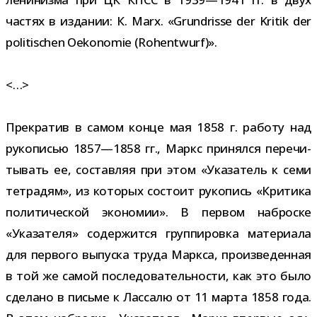
частях в изда­нии: К. Marx. «Grundrisse der Kritik der
politischen Oekonomie (Rohentwurf)».
<…>
Прекратив в самом конце мая 1858 г. работу над
руко­пи­сью 1857—1858 гг., Маркс при­нялся пере­чи­
ты­вать ее, состав­ляя при этом «Указатель к семи
тет­ра­дям», из кото­рых состоит руко­пись «Критика
поли­ти­че­ской эко­но­мии». В пер­вом наброске
«Указателя» содер­жится груп­пи­ровка мате­ри­ала
для пер­вого выпуска труда Маркса, про­из­ве­ден­ная
в той же самой после­до­ва­тель­но­сти, как это было
сде­лано в письме к Лассалю от 11 марта 1858 года.