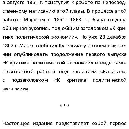
в авгу­сте 1861 г. при­сту­пил к работе по непо­сред­
ствен­ному напи­са­нию этой главы. В про­цессе этой
работы Марксом в 1861—1863 гг. была создана
обшир­ная руко­пись под общим заго­лов­ком «К кри­
тике поли­ти­че­ской эко­но­мии». Но уже 28 декабря
1862 г. Маркс сооб­щил Кугельману о своем наме­ре­
нии опуб­ли­ко­вать про­дол­же­ние пер­вого выпуска
«К кри­тике поли­ти­че­ской эко­но­мии» в виде само­
сто­я­тель­ной работы под загла­вием «Капитал»,
с под­за­го­лов­ком «К кри­тике поли­ти­че­ской
экономии».
* * *
Настоящее изда­ние пред­став­ляет собой пер­вое