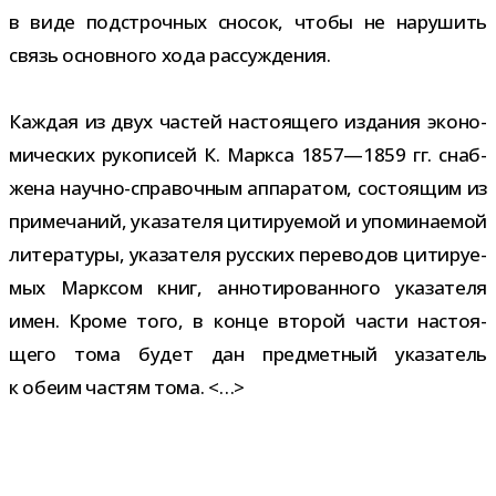
в виде под­строч­ных сно­сок, чтобы не нару­шить
связь основ­ного хода рассуждения.
Каждая из двух частей насто­я­щего изда­ния эко­но­
ми­че­ских руко­пи­сей К. Маркса 1857—1859 гг. снаб­
жена научно-​справочным аппа­ра­том, состо­я­щим из
при­ме­ча­ний, ука­за­теля цити­ру­е­мой и упо­ми­на­е­мой
лите­ра­туры, ука­за­теля рус­ских пере­во­дов цити­ру­е­
мых Марксом книг, анно­ти­ро­ван­ного ука­за­теля
имен. Кроме того, в конце вто­рой части насто­я­
щего тома будет дан пред­мет­ный ука­за­тель
к обеим частям тома. <…>