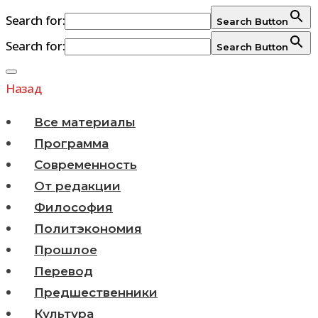
Search for:
Search Button
Search for:
Search Button
Перейти
к
Назад
содержимому
Все материалы
Программа
Современность
От редакции
Философия
Политэкономия
Прошлое
Перевод
Предшественники
Культура