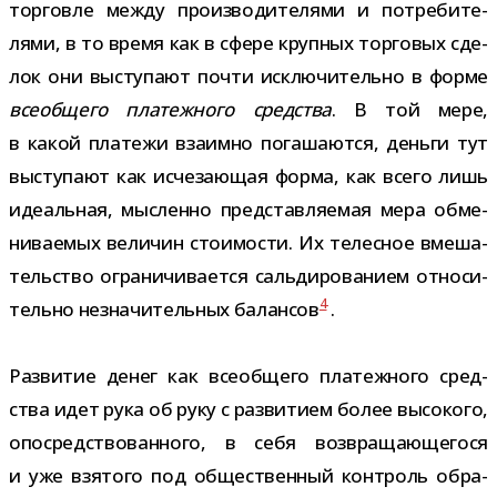
тор­говле между про­из­во­ди­те­лями и потре­би­те­
лями, в то время как в сфере круп­ных тор­го­вых сде­
лок они высту­пают почти исклю­чи­тельно в форме
все­об­щего пла­теж­ного сред­ства
. В той мере,
в какой пла­тежи вза­имно пога­ша­ются, деньги тут
высту­пают как исче­за­ю­щая форма, как всего лишь
иде­аль­ная, мыс­ленно пред­став­ля­е­мая мера обме­
ни­ва­е­мых вели­чин сто­и­мо­сти. Их телес­ное вме­ша­
тель­ство огра­ни­чи­ва­ется саль­ди­ро­ва­нием отно­си­
4
тельно незна­чи­тель­ных балан­сов
.
Развитие денег как все­об­щего пла­теж­ного сред­
ства идет рука об руку с раз­ви­тием более высо­кого,
опо­сред­ство­ван­ного, в себя воз­вра­ща­ю­ще­гося
и уже взя­того под обще­ствен­ный кон­троль обра­