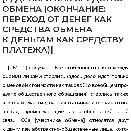
ОБМЕНА (ОКОНЧАНИЕ:
ПЕРЕХОД ОТ ДЕНЕГ КАК
СРЕДСТВА ОБМЕНА
К ДЕНЬГАМ КАК СРЕДСТВУ
ПЛАТЕЖА)]
[…] [B'—1] полу­чает. Все осо­бен­но­сти связи между
обо­ими лицами стер­лись (здесь дело идет только
о мено­вой сто­и­мо­сти как тако­вой: о все­об­щем про­
дукте обще­ствен­ного обра­ще­ния); стер­лись также
все поли­ти­че­ские, пат­ри­ар­халь­ные и про­чие отно­
ше­ния, про­ис­те­ка­ю­щие из осо­бен­но­стей этой
связи. Оба [участ­ника обмена] отно­сятся друг
к другу как абстрактно-​общественные лица, кото­