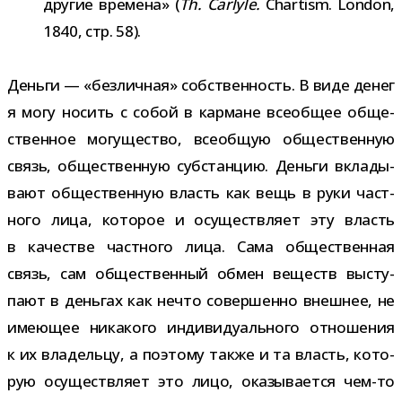
дру­гие вре­мена» (
Th. Carlyle.
Chartism. London,
1840, стр. 58).
Деньги — «без­лич­ная» соб­ствен­ность. В виде денег
я могу носить с собой в кар­мане все­об­щее обще­
ствен­ное могу­ще­ство, все­об­щую обще­ствен­ную
связь, обще­ствен­ную суб­стан­цию. Деньги вкла­ды­
вают обще­ствен­ную власть как вещь в руки част­
ного лица, кото­рое и осу­ществ­ляет эту власть
в каче­стве част­ного лица. Сама обще­ствен­ная
связь, сам обще­ствен­ный обмен веществ высту­
пают в день­гах как нечто совер­шенно внеш­нее, не
име­ю­щее ника­кого инди­ви­ду­аль­ного отно­ше­ния
к их вла­дельцу, а поэтому также и та власть, кото­
рую осу­ществ­ляет это лицо, ока­зы­ва­ется чем-​то