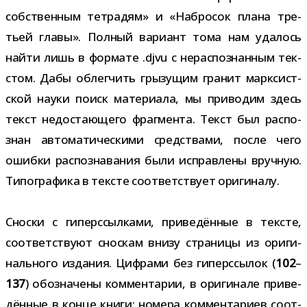
соб­ствен­ным тет­ра­дям» и «Набросок плана тре­
тьей главы». Полный вари­ант тома нам уда­лось
найти лишь в фор­мате .djvu с нерас­по­знан­ным тек­
стом. Дабы облег­чить гры­зу­щим гра­нит марк­сист­
ской науки поиск мате­ри­ала, мы при­во­дим здесь
текст недо­ста­ю­щего фраг­мента. Текст был рас­по­
знан авто­ма­ти­че­скими сред­ствами, после чего
ошибки рас­по­зна­ва­ния были исправ­лены вруч­ную.
Типографика в тек­сте соот­вет­ствует оригиналу.
Сноски с гиперс­сыл­ками, при­ве­дён­ные в тек­сте,
соот­вет­ствуют снос­кам внизу стра­ницы из ори­ги­
наль­ного изда­ния. Цифрами без гиперс­сы­лок (
102
–
137
) обо­зна­чены ком­мен­та­рии, в ори­ги­нале при­ве­
дён­ные в конце книги; номера ком­мен­та­риев соот­