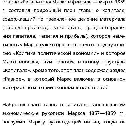
основе «Рефератов» Маркс в фев­рале — марте 1859
г. соста­вил подроб­ный план главы о капи­тале,
содер­жав­ший то трех­член­ное деле­ние мате­ри­ала
(Процесс про­из­вод­ства капи­тала, Процесс обра­ще­
ния капи­тала, Капитал и при­быль), кото­рое наме­
ти­лось у Маркса уже в про­цессе работы над руко­пи­
сью «Критика поли­ти­че­ской эко­но­мии» и кото­рое
Маркс впо­след­ствии поло­жил в основу струк­туры
«Капитала». Кроме того, этот план содер­жал раз­дел
«Разное», в кото­рый Маркс вклю­чил в основ­ном
мате­риал по исто­рии эко­но­ми­че­ских теорий.
Набросок плана главы о капи­тале, завер­ша­ю­щий
эко­но­ми­че­ские руко­писи Маркса 1857—1859 гг.,
послу­жил Марксу руко­во­дя­щей нитью, когда он