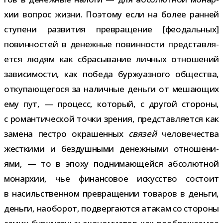
хии вопрос жизни. Поэтому если на более ран­ней
сту­пени раз­ви­тия пре­вра­ще­ние [фео­даль­ных]
повин­но­стей в денеж­ные повин­но­сти пред­став­ля­
ется людям как сбра­сы­ва­ние лич­ных отно­ше­ний
зави­си­мо­сти, как победа бур­жу­аз­ного обще­ства,
отку­па­ю­ще­гося за налич­ные деньги от меша­ю­щих
ему пут, — про­цесс, кото­рый, с дру­гой сто­роны,
с роман­ти­че­ской точки зре­ния, пред­став­ля­ется как
замена пестро окра­шен­ных
свя­зей
чело­ве­че­ства
жест­кими и без­душ­ными денеж­ными отно­ше­ни­
ями, — то в эпоху под­ни­ма­ю­щейся абсо­лют­ной
монар­хии, чье финан­со­вое искус­ство состоит
в насиль­ствен­ном пре­вра­ще­нии това­ров в деньги,
деньги, наобо­рот, под­вер­га­ются ата­кам со сто­роны