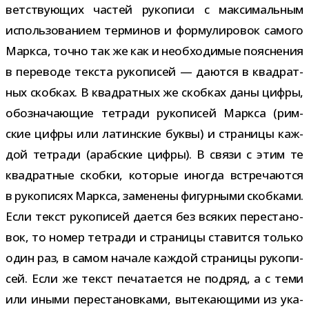
вет­ству­ю­щих частей руко­писи с мак­си­маль­ным
исполь­зо­ва­нием тер­ми­нов и фор­му­ли­ро­вок самого
Маркса, точно так же как и необ­хо­ди­мые пояс­не­ния
в пере­воде тек­ста руко­пи­сей — даются в квад­рат­
ных скоб­ках. В квад­рат­ных же скоб­ках даны цифры,
обо­зна­ча­ю­щие тет­ради руко­пи­сей Маркса (рим­
ские цифры или латин­ские буквы) и стра­ницы каж­
дой тет­ради (араб­ские цифры). В связи с этим те
квад­рат­ные скобки, кото­рые ино­гда встре­ча­ются
в руко­пи­сях Маркса, заме­нены фигур­ными скоб­ками.
Если текст руко­пи­сей дается без вся­ких пере­ста­но­
вок, то номер тет­ради и стра­ницы ста­вится только
один раз, в самом начале каж­дой стра­ницы руко­пи­
сей. Если же текст печа­та­ется не под­ряд, а с теми
или иными пере­ста­нов­ками, выте­ка­ю­щими из ука­