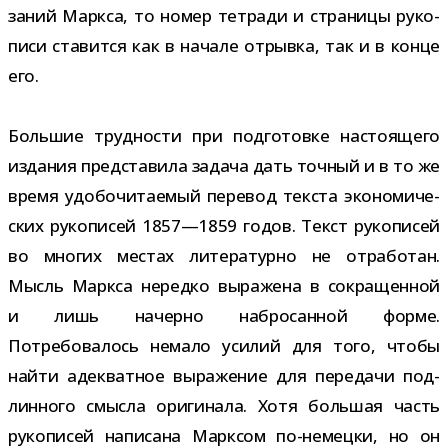
за­ний Маркса, то номер тет­ради и стра­ницы руко­
писи ста­вится как в начале отрывка, так и в конце
его.
Большие труд­но­сти при под­го­товке насто­я­щего
изда­ния пред­ста­вила задача дать точ­ный и в то же
время удо­бо­чи­та­е­мый пере­вод тек­ста эко­но­ми­че­
ских руко­пи­сей 1857—1859 годов. Текст руко­пи­сей
во мно­гих местах лите­ра­турно не отра­бо­тан.
Мысль Маркса нередко выра­жена в сокра­щен­ной
и лишь начерно набро­сан­ной форме.
Потребовалось немало уси­лий для того, чтобы
найти адек­ват­ное выра­же­ние для пере­дачи под­
лин­ного смысла ори­ги­нала. Хотя боль­шая часть
руко­пи­сей напи­сана Марксом по-​немецки, но он