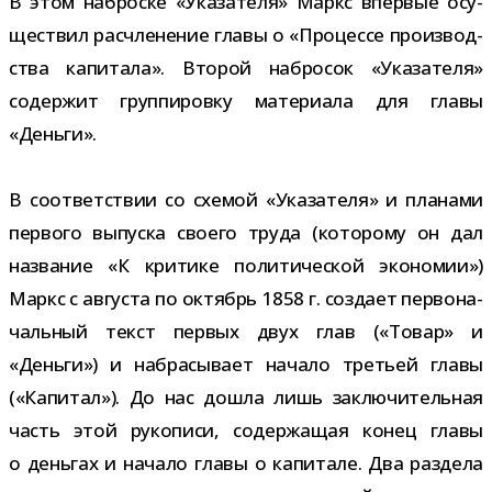
В этом наброске «Указателя» Маркс впер­вые осу­
ще­ствил рас­чле­не­ние главы о «Процессе про­из­вод­
ства капи­тала». Второй набро­сок «Указателя»
содер­жит груп­пи­ровку мате­ри­ала для главы
«Деньги».
В соот­вет­ствии со схе­мой «Указателя» и пла­нами
пер­вого выпуска сво­его труда (кото­рому он дал
назва­ние «К кри­тике поли­ти­че­ской эко­но­мии»)
Маркс с авгу­ста по октябрь 1858 г. создает пер­во­на­
чаль­ный текст пер­вых двух глав («Товар» и
«Деньги») и набра­сы­вает начало тре­тьей главы
(«Капитал»). До нас дошла лишь заклю­чи­тель­ная
часть этой руко­писи, содер­жа­щая конец главы
о день­гах и начало главы о капи­тале. Два раз­дела