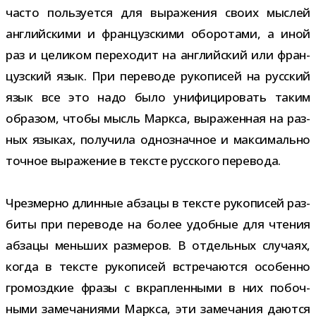
часто поль­зу­ется для выра­же­ния своих мыс­лей
англий­скими и фран­цуз­скими обо­ро­тами, а иной
раз и цели­ком пере­хо­дит на англий­ский или фран­
цуз­ский язык. При пере­воде руко­пи­сей на рус­ский
язык все это надо было уни­фи­ци­ро­вать таким
обра­зом, чтобы мысль Маркса, выра­жен­ная на раз­
ных язы­ках, полу­чила одно­знач­ное и мак­си­мально
точ­ное выра­же­ние в тек­сте рус­ского перевода.
Чрезмерно длин­ные абзацы в тек­сте руко­пи­сей раз­
биты при пере­воде на более удоб­ные для чте­ния
абзацы мень­ших раз­ме­ров. В отдель­ных слу­чаях,
когда в тек­сте руко­пи­сей встре­ча­ются осо­бенно
гро­мозд­кие фразы с вкрап­лен­ными в них побоч­
ными заме­ча­ни­ями Маркса, эти заме­ча­ния даются