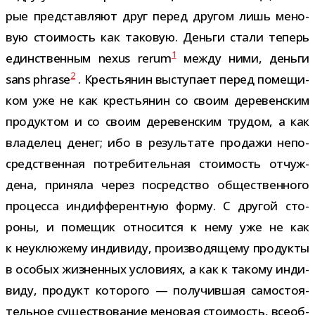
рые пред­став­ляют друг перед дру­гом лишь мено­
вую сто­и­мость как тако­вую. Деньги стали теперь
1
един­ствен­ным nexus rerum
между ними, деньги
2
sans phrase
. Крестьянин высту­пает перед поме­щи­
ком уже не как кре­стья­нин со своим дере­вен­ским
про­дук­том и со своим дере­вен­ским тру­дом, а как
вла­де­лец денег; ибо в резуль­тате про­дажи непо­
сред­ствен­ная потре­би­тель­ная сто­и­мость отчуж­
дена, при­няла через посред­ство обще­ствен­ного
про­цесса индиф­фе­рент­ную форму. С дру­гой сто­
роны, и поме­щик отно­сится к нему уже не как
к неук­лю­жему инди­виду, про­из­во­дя­щему про­дукты
в осо­бых жиз­нен­ных усло­виях, а как к такому инди­
виду, про­дукт кото­рого — полу­чив­шая само­сто­я­
тель­ное суще­ство­ва­ние мено­вая сто­и­мость, все­об­