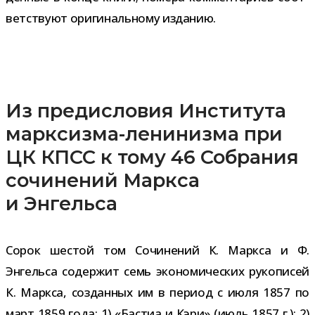
вет­ствуют ори­ги­наль­ному изданию.
Из предисловия Института
марксизма-​ленинизма при
ЦК КПСС к тому 46 Собрания
сочинений Маркса
и Энгельса
Сорок шестой том Сочинений К. Маркса и Ф.
Энгельса содер­жит семь эко­но­ми­че­ских руко­пи­сей
К. Маркса, создан­ных им в период с июля 1857 по
март 1859 года: 1) «Бастиа и Кэри» (июль 1857 г.); 2)