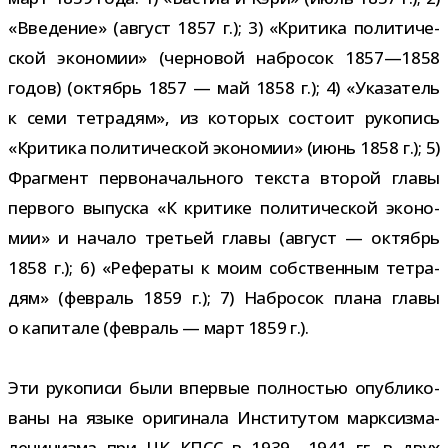
«Введение» (август 1857 г.); 3) «Критика поли­ти­че­
ской эко­но­мии» (чер­но­вой набро­сок 1857—1858
годов) (октябрь 1857 — май 1858 г.); 4) «Указатель
к семи тет­ра­дям», из кото­рых состоит руко­пись
«Критика поли­ти­че­ской эко­но­мии» (июнь 1858 г.); 5)
Фрагмент пер­во­на­чаль­ного тек­ста вто­рой главы
пер­вого выпуска «К кри­тике поли­ти­че­ской эко­но­
мии» и начало тре­тьей главы (август — октябрь
1858 г.); 6) «Рефераты к моим соб­ствен­ным тет­ра­
дям» (фев­раль 1859 г.); 7) Набросок плана главы
о капи­тале (фев­раль — март 1859 г.).
Эти руко­писи были впер­вые пол­но­стью опуб­ли­ко­
ваны на языке ори­ги­нала Институтом марксизма-​
ленинизма при ЦК КПСС в 1939—1941 гг. в двух