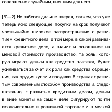
совер­шенно слу­чай­ным, внеш­ним для него.
[B'—2] Не забе­гая дальше впе­ред, ска­жем, что уже
теперь ясно сле­ду­ю­щее: покупки на срок полу­чают
чрез­вы­чайно широ­кое рас­про­стра­не­ние с раз­ви­
тием кре­дит­ного дела. В той мере, в какой раз­ви­ва­
ется кре­дит­ное дело, а зна­чит и осно­ван­ное на
мено­вой сто­и­мо­сти про­из­вод­ство, та роль, кото­
рую играют деньги как сред­ство пла­тежа, будет
уси­ли­ваться за счет их роли как сред­ства обра­ще­
ния, как ору­дия купли и про­дажи. В стра­нах с раз­ви­
тым совре­мен­ным спо­со­бом про­из­вод­ства и, сле­до­
ва­тельно, с раз­ви­тым кре­дит­ным делом, деньги
в виде монеты на самом деле фигу­ри­руют почти
исклю­чи­тельно в роз­нич­ной тор­говле и в мел­кой