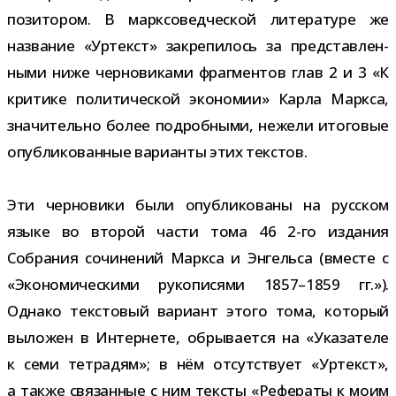
по­зи­то­ром. В марк­со­вед­че­ской лите­ра­туре же
назва­ние «Уртекст» закре­пи­лось за пред­став­лен­
ными ниже чер­но­ви­ками фраг­мен­тов глав 2 и 3 «К
кри­тике поли­ти­че­ской эко­но­мии» Карла Маркса,
зна­чи­тельно более подроб­ными, нежели ито­го­вые
опуб­ли­ко­ван­ные вари­анты этих текстов.
Эти чер­но­вики были опуб­ли­ко­ваны на рус­ском
языке во вто­рой части тома 46 2-​го изда­ния
Собрания сочи­не­ний Маркса и Энгельса (вме­сте с
«Экономическими руко­пи­сями 1857–1859 гг.»).
Однако тек­сто­вый вари­ант этого тома, кото­рый
выло­жен в Интернете, обры­ва­ется на «Указателе
к семи тет­ра­дям»; в нём отсут­ствует «Уртекст»,
а также свя­зан­ные с ним тек­сты «Рефераты к моим