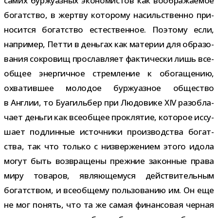
самих бур­жу­аз­ных эко­но­ми­стов как вооб­ра­жа­е­мое
богат­ство, в жертву кото­рому насиль­ственно при­
но­сится богат­ство есте­ствен­ное. Поэтому если,
напри­мер, Петти в день­гах как мате­рии для обра­зо­
ва­ния сокро­вищ про­слав­ляет фак­ти­че­ски лишь все­
об­щее энер­гич­ное стрем­ле­ние к обо­га­ще­нию,
охва­тив­шее моло­дое бур­жу­аз­ное обще­ство
в Англии, то Буагильбер при Людовике XIV раз­об­ла­
чает деньги как все­об­щее про­кля­тие, кото­рое иссу­
шает под­лин­ные источ­ники про­из­вод­ства богат­
ства, так что только с низ­вер­же­нием этого идола
могут быть воз­вра­щены преж­ние закон­ные права
миру това­ров, явля­ю­ще­муся дей­стви­тель­ным
богат­ством, и все­об­щему поль­зо­ва­нию им. Он еще
не мог понять, что та же самая финан­со­вая чер­ная