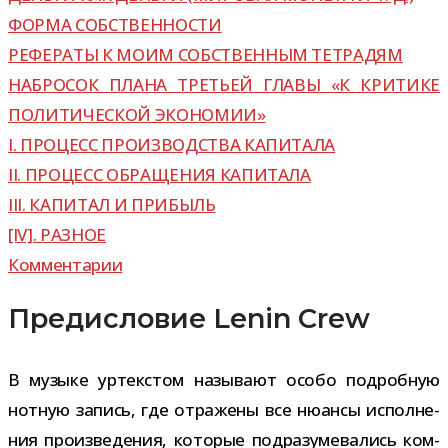
ФОРМА СОБСТВЕННОСТИ
РЕФЕРАТЫ К МОИМ СОБСТВЕННЫМ ТЕТРАДЯМ
НАБРОСОК ПЛАНА ТРЕТЬЕЙ ГЛАВЫ «К КРИТИКЕ
ПОЛИТИЧЕСКОЙ ЭКОНОМИИ»
I. ПРОЦЕСС ПРОИЗВОДСТВА КАПИТАЛА
II. ПРОЦЕСС ОБРАЩЕНИЯ КАПИТАЛА
III. КАПИТАЛ И ПРИБЫЛЬ
[IV]. РАЗНОЕ
Комментарии
Предисловие Lenin Crew
В музыке уртек­стом назы­вают особо подроб­ную
нот­ную запись, где отра­жены все нюансы испол­не­
ния про­из­ве­де­ния, кото­рые под­ра­зу­ме­ва­лись ком­