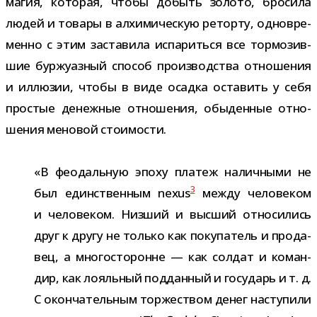
магия, кото­рая, чтобы добыть золото, бро­сила
людей и товары в алхи­ми­че­скую реторту, одно­вре­
менно с этим заста­вила испа­риться все тор­мо­зив­
шие бур­жу­аз­ный спо­соб про­из­вод­ства отно­ше­ния
и иллю­зии, чтобы в виде осадка оста­вить у себя
про­стые денеж­ные отно­ше­ния, обы­ден­ные отно­
ше­ния мено­вой стоимости.
«В фео­даль­ную эпоху пла­теж налич­ными не
3
был един­ствен­ным nexus
между чело­ве­ком
и чело­ве­ком. Низший и выс­ший отно­си­лись
друг к другу не только как поку­па­тель и про­да­
вец, а мно­го­сто­ронне — как сол­дат и коман­
дир, как лояль­ный под­дан­ный и госу­дарь и т. д.
С окон­ча­тель­ным тор­же­ством денег насту­пили