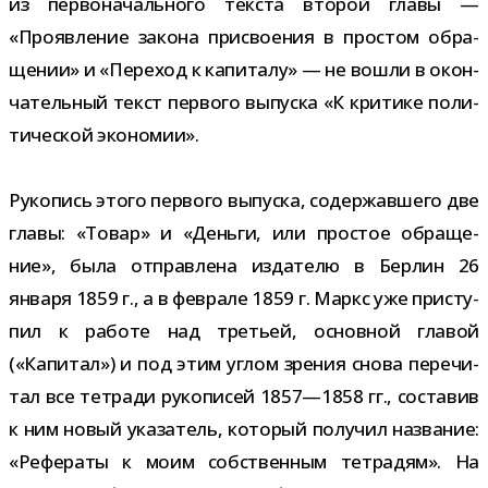
из пер­во­на­чаль­ного тек­ста вто­рой главы —
«Проявление закона при­сво­е­ния в про­стом обра­
ще­нии» и «Переход к капи­талу» — не вошли в окон­
ча­тель­ный текст пер­вого выпуска «К кри­тике поли­
ти­че­ской экономии».
Рукопись этого пер­вого выпуска, содер­жав­шего две
главы: «Товар» и «Деньги, или про­стое обра­ще­
ние», была отправ­лена изда­телю в Берлин 26
января 1859 г., а в фев­рале 1859 г. Маркс уже при­сту­
пил к работе над тре­тьей, основ­ной гла­вой
(«Капитал») и под этим углом зре­ния снова пере­чи­
тал все тет­ради руко­пи­сей 1857—1858 гг., соста­вив
к ним новый ука­за­тель, кото­рый полу­чил назва­ние:
«Рефераты к моим соб­ствен­ным тет­ра­дям». На