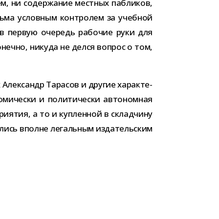
м, ни содер­жа­ние мест­ных паб­ли­ков,
ьма услов­ным кон­тро­лем за учеб­ной
и в первую оче­редь рабо­чие руки для
конечно, никуда не делся вопрос о том,
х Александр Тарасов и дру­гие харак­те­
и­че­ски и поли­ти­че­ски авто­ном­ная
­я­тия, а то и куп­лен­ной в склад­чину
­лись вполне легаль­ным изда­тель­ским