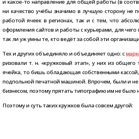
и какое-​то направ­ле­ние для общей работы (в соот­ве
ни каче­ство учёбы зна­чимо в луч­шую сто­рону не п
рабо­той ячеек в реги­о­нах, так и с тем, что абсо­
оформ­ле­ния сай­тов и работы с курье­рами, для чего
так ли уж умны те, кто ведёт за собой эти орга­ни­за
Тех и дру­гих объ­еди­няло и объ­еди­няет одно: с
марк­
ри­зо­вали т. н. «круж­ко­вый этап», у них из общего 
ячейка, то бишь обла­да­ю­щая соб­ствен­ными кас­сой, 
под­поль­ной печат­ной маши­ной. Впрочем, были и не п
биз­не­сом, поэтому пря­тать типо­гра­фию им не было
Поэтому и суть таких круж­ков была совсем другой: