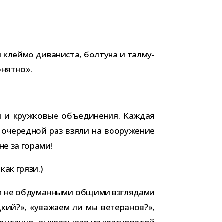
леймо дива­ни­ста, бол­туна и тал­му­
онятно».
 и круж­ко­вые объ­еди­не­ния. Каждая
 оче­ред­ной раз взяли на воору­же­ние
не за горами!
как грязи.)
ком не обду­ман­ными общими взгля­дами
кий?», «ува­жаем ли мы вете­ра­нов?»,
­танно, выхва­ты­вая из крас­но­ва­той