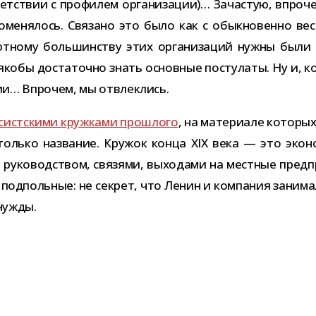
т­ствии с про­фи­лем орга­ни­за­ции)… Зачастую, впро­че
оме­ня­лось. Связано это было как с обык­но­венно вес
лют­ному боль­шин­ству этих орга­ни­за­ций нужны был
 якобы доста­точно знать основ­ные посту­латы. Ну и, 
­ции… Впрочем, мы отвлеклись.
сист­скими круж­ками про­шлого
, на мате­ри­але кото­ры
только назва­ние. Кружок конца XIX века — это эко­но­м
руко­вод­ством, свя­зями, выхо­дами на мест­ные пред­при
од­поль­ные: не сек­рет, что Ленин и ком­па­ния зани­ма
 нужды.