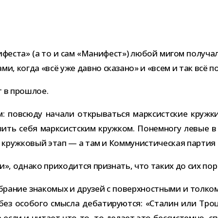
феста» (а то и сам «Манифест») любой мигом полу­чал к
ами, когда «всё уже давно ска­зано» и «всем и так всё п
т в прошлое.
м: повсюду начали откры­ваться марк­сист­ские кружки
­явить себя марк­сист­ским круж­ком. Понемногу левые в
ём круж­ко­вый этап — а там и Коммунистическая пар­тия 
, однако при­хо­дится при­знать, что таких до сих пор 
бра­ние зна­ко­мых и дру­зей с поверх­ност­ными и тол­
без осо­бого смысла деба­ти­ру­ются: «Сталин или Троц
ли и читает что-​то, то делает это бес­си­стемно, спон