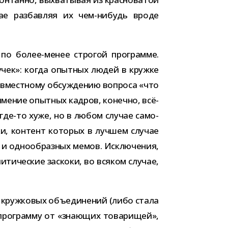
­чае раз­бав­ляя их чем-​нибудь вроде
 по более-​менее стро­гой про­грамме.
учек»: когда опыт­ных людей в кружке
ов­мест­ному обсуж­де­нию вопроса «что
е­ние опыт­ных кад­ров, конечно, всё-​
, где-​то хуже, но в любом слу­чае само­
ки, кон­тент кото­рых в луч­шем слу­чае
в и одно­об­раз­ных мемов. Исключения,
и­че­ские заскоки, во вся­ком слу­чае,
 круж­ко­вых объ­еди­не­ний (либо стала
ро­грамму от «зна­ю­щих това­ри­щей»,