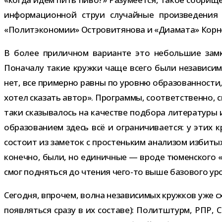
инфор­ма­ци­он­ной струи слу­чай­ные про­из­ве­де­н
«Политэкономии» Островитянова и «Диамата» Корн
В более при­лич­ном вари­анте это неболь­шие замкн
Поначалу такие кружки чаще всего были неза­ви­си­м
нет, все при­мерно равны по уровню обра­зо­ван­но­сти
хотел ска­зать автор». Программы, соот­вет­ственно, с
таки ска­зы­ва­лось на каче­стве под­бора лите­ра­туры 
об­ра­зо­ва­нием здесь всё и огра­ни­чи­ва­ется: у эти
состоит из заме­ток с про­стень­ким ана­ли­зом изби­т
конечно, были, но еди­нич­ные — вроде тюмен­ского «М
смог под­няться до чте­ния чего-​то выше базо­вого уро
Сегодня, впро­чем, волна неза­ви­си­мых круж­ков уже с
появ­ляться сразу в их составе): Политштурм, РПР, 