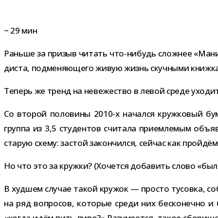
~
29
мин
Раньше за при­зыв читать что-​нибудь слож­нее «Мани
ди­ста, под­ме­ня­ю­щего живую жизнь скуч­ными книж­к
Теперь же тренд на неве­же­ство в левой среде ухо­ди
Со вто­рой поло­вины 2010-​х начался круж­ко­вый бу
группа из 3,5 сту­ден­тов счи­тала при­ем­ле­мым объ
ста­рую схему: застой закон­чился, сей­час как прой­д
Но что это за кружки? (Хочется доба­вить слово «были»
В худ­шем слу­чае такой кру­жок — про­сто тусовка, со
на ряд вопро­сов, кото­рые среди них бес­ко­нечно и 
«когда идём пить пиво?» Разумеется, такое сбо­рище ес