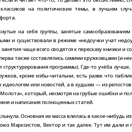
ия клас­си­ков на поли­ти­че­ские темы, в луч­шем слу
форта.
у­тые на себя группы, заня­тые само­об­ра­зо­ва­нием
ыми и суще­ство­вали в режиме «недо­учки учат недо­
, заня­тия чаще всего сво­дятся к пере­сказу книжки и с
перва также состав­ля­лись самими круж­ков­цами (и неим
и струк­ту­ри­ро­ва­ния про­граммы). Где-​то учёба лучше
х круж­ков, кроме избы-​читальни, есть разве что паб­ли
ых идео­ло­гем или ново­стей, а в худ­шем — из репо­сто
олота», кото­рый, несмотря на гру­бые ошибки и поли­т
вня и напи­са­ния пол­но­цен­ных статей.
хлы­нула. Основная их масса вли­лась в какое-​нибудь из
Союз Марксистов, Вектор и так далее. Тут им дали и п