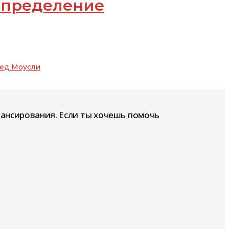
определение
ед Моусли
нансирования. Если ты хочешь помочь