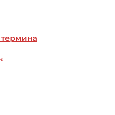
 термина
ор