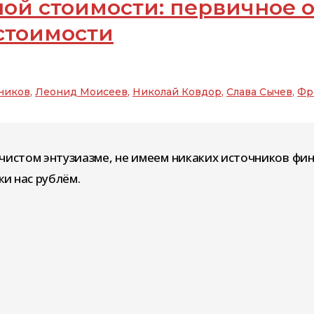
ой стоимости: первичное 
стоимости
ников
,
Леонид Моисеев
,
Николай Ковдор
,
Слава Сычев
,
Фр
чистом энтузиазме, не имеем никаких источников фи
и нас рублём.