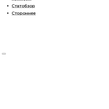
Статобзор
Стороннее
Метка:
Михаил
Лифшиц