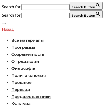
Search for:
Search Button
Search for:
Search Button
Перейти
к
Назад
содержимому
Все материалы
Программа
Современность
От редакции
Философия
Политэкономия
Прошлое
Перевод
Предшественники
Культура