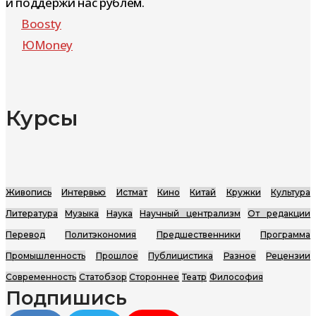
и поддержи нас рублём.
Boosty
ЮMoney
Курсы
Живопись
Интервью
Истмат
Кино
Китай
Кружки
Культура
Литература
Музыка
Наука
Научный централизм
От редакции
Перевод
Политэкономия
Предшественники
Программа
Промышленность
Прошлое
Публицистика
Разное
Рецензии
Современность
Статобзор
Стороннее
Театр
Философия
Подпишись