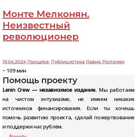
Монте Мелконян.
Неизвестный
революционер
19.04.2024
Прошлое
,
Публицистика
Давид Ростомян
~
109
мин
Помощь проекту
Lenin Crew — независимое издание.
Мы работаем
на чистом энтузиазме, не имеем никаких
источников финансирования. Если ты хочешь
помочь развитию проекта, сделай пожертвование
и поддержи нас рублём.
Boosty