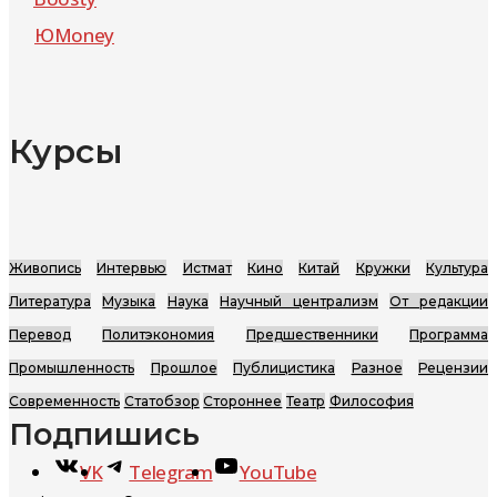
ЮMoney
Курсы
Живопись
Интервью
Истмат
Кино
Китай
Кружки
Культура
Литература
Музыка
Наука
Научный централизм
От редакции
Перевод
Политэкономия
Предшественники
Программа
Промышленность
Прошлое
Публицистика
Разное
Рецензии
Современность
Статобзор
Стороннее
Театр
Философия
Подпишись
VK
Telegram
YouTube