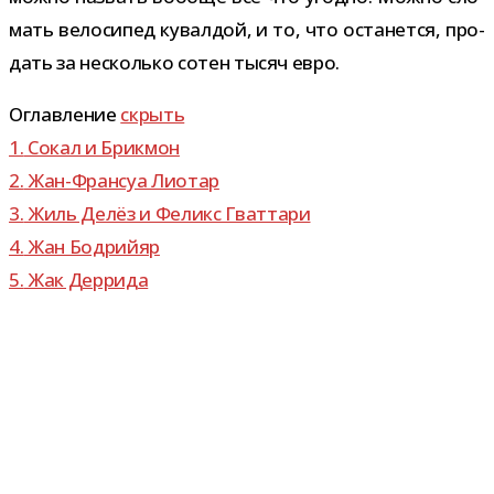
мать вело­си­пед кувал­дой, и то, что оста­нется, про­
дать за несколько сотен тысяч евро.
Оглавление
скрыть
1.
Сокал и Брикмон
2.
Жан-​Франсуа Лиотар
3.
Жиль Делёз и Феликс Гваттари
4.
Жан Бодрийяр
5.
Жак Деррида