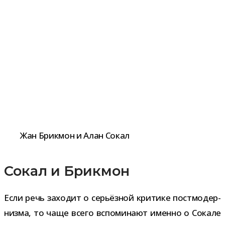
Жан Брикмон и Алан Сокал
Сокал и Брикмон
Если речь захо­дит о серьёз­ной кри­тике пост­мо­дер­
низма, то чаще всего вспо­ми­нают именно о Сокале