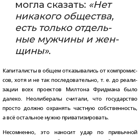
могла ска­зать:
«Нет
ника­кого обще­ства,
есть только отдель­
ные муж­чины и жен­
щины»
.
Капиталисты в общем отка­зы­ва­лись от ком­про­мис­
сов, хотя и не так после­до­ва­тельно, т. е. до реа­ли­
за­ции всех про­ек­тов Милтона Фридмана было
далеко. Неолибералы счи­тали, что госу­дар­ство
про­сто должно охра­нять част­ную соб­ствен­ность,
а всё осталь­ное нужно приватизировать.
Несомненно, это нано­сит удар по при­выч­ной