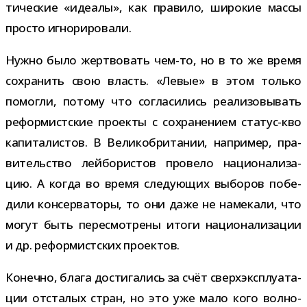
ти­че­ские «иде­алы», как пра­вило, широ­кие массы
про­сто игнорировали.
Нужно было жерт­во­вать чем-​то, но в то же время
сохра­нить свою власть. «Левые» в этом только
помогли, потому что согла­си­лись реа­ли­зо­вы­вать
рефор­мист­ские про­екты с сохра­не­нием статус-​кво
капи­та­ли­стов. В Великобритании, напри­мер, пра­
ви­тель­ство лей­бо­ри­стов про­вело наци­о­на­ли­за­
цию. А когда во время сле­ду­ю­щих выбо­ров побе­
дили кон­сер­ва­торы, то они даже не наме­кали, что
могут быть пере­смот­рены итоги наци­о­на­ли­за­ции
и др. рефор­мист­ских проектов.
Конечно, блага дости­га­лись за счёт сверх­экс­плу­а­та­
ции отста­лых стран, но это уже мало кого вол­но­