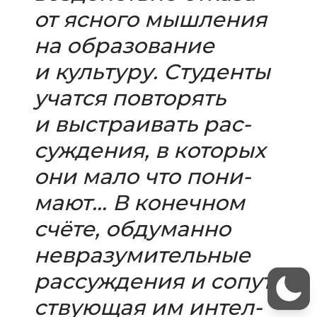
от ясного мыш­ле­ния
на обра­зо­ва­ние
и куль­туру. Студенты
учатся повто­рять
и выстра­и­вать рас­
суж­де­ния, в кото­рых
они мало что пони­
мают… В конеч­ном
счёте, обду­манно
невра­зу­ми­тель­ные
рас­суж­де­ния и сопут­
ству­ю­щая им интел­