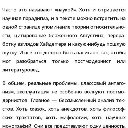
Часто это назы­вают «нау­кой». Хотя и отри­ца­ется
науч­ная пара­дигма, и в тек­сте можно встре­тить на
одной стра­нице упо­ми­на­ние тео­рии отно­си­тель­но­
сти, цити­ро­ва­ние бла­жен­ного Августина, пере­ра­
ботку взгля­дов Хайдеггера и какую-​нибудь пош­лую
шутку. И всё это должно быть напи­сано так, чтобы
мог разо­браться только пост­мо­дер­нист или
литературовед.
В общем, реаль­ные про­блемы, клас­со­вый анта­го­
низм, экс­плу­а­та­ция не осо­бенно вол­нуют пост­мо­
дер­ни­стов. Главное — бес­смыс­лен­ный ана­лиз тек­
стов. Хоть ска­зок, хоть анек­до­тов, хоть фило­соф­
ских трак­та­тов, хоть мифо­ло­гии, хоть науч­ных
моно­гра­фий. Они все пред­став­ляют одну цен­ность.