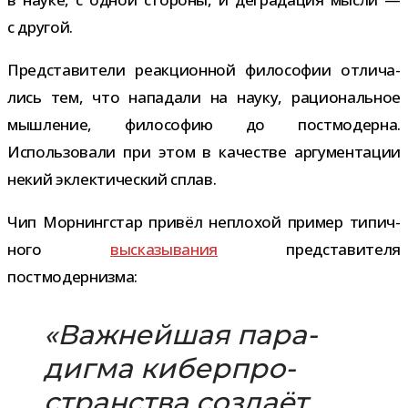
с другой.
Представители реак­ци­он­ной фило­со­фии отли­ча­
лись тем, что напа­дали на науку, раци­о­наль­ное
мыш­ле­ние, фило­со­фию до пост­мо­дерна.
Использовали при этом в каче­стве аргу­мен­та­ции
некий эклек­ти­че­ский сплав.
Чип Морнингстар при­вёл непло­хой при­мер типич­
ного
выска­зы­ва­ния
пред­ста­ви­теля
постмодернизма:
«Важнейшая пара­
дигма кибер­про­
стран­ства создаёт