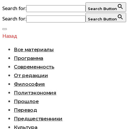
Search for:
Search Button
Search for:
Search Button
Перейти
к
Назад
содержимому
Все материалы
Программа
Современность
От редакции
Философия
Политэкономия
Прошлое
Перевод
Предшественники
Культура