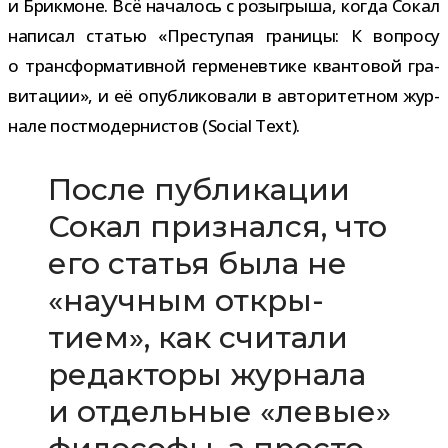
и Брикмоне. Всё нача­лось с розыг­рыша, когда Сокал
напи­сал ста­тью «Преступая гра­ницы: К вопросу
о транс­фор­ма­тив­ной гер­ме­нев­тике кван­то­вой гра­
ви­та­ции», и её опуб­ли­ко­вали в авто­ри­тет­ном жур­
нале пост­мо­дер­ни­стов (Social Text).
После пуб­ли­ка­ции
Сокал при­знался, что
его ста­тья была не
«науч­ным откры­
тием», как счи­тали
редак­торы жур­нала
и отдель­ные «левые»