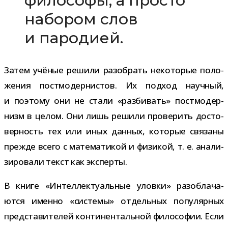
фило­софы, а про­сто
набо­ром слов
и пародией.
Затем учё­ные решили разо­брать неко­то­рые поло­
же­ния пост­мо­дер­ни­стов. Их под­ход науч­ный,
и поэтому они не стали «раз­би­вать» пост­мо­дер­
низм в целом. Они лишь решили про­ве­рить досто­
вер­ность тех или иных дан­ных, кото­рые свя­заны
прежде всего с мате­ма­ти­кой и физи­кой, т. е. ана­ли­
зи­ро­вали текст как эксперты.
В книге «Интеллектуальные уловки» раз­об­ла­ча­
ются именно «системы» отдель­ных попу­ляр­ных
пред­ста­ви­те­лей кон­ти­нен­таль­ной фило­со­фии. Если