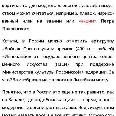
кар­тина, то для мод­ного «левого» фило­софа искус­
ством может счи­таться, напри­мер, пле­вок, нари­со­
ван­ный член на зда­нии или «
акции
» Петра
Павленского.
Кстати, в России можно отме­тить арт-​группу
«Война». Они полу­чили пре­мию (400 тыс. руб­лей)
«Инновация» от госу­дар­ствен­ного цен­тра совре­
мен­ного искус­ства (ГЦСИ) при под­держке
Министерства куль­туры Российской Федерации. За
что? За изоб­ра­же­ние фал­лоса на Литейном мосту.
Понятно, что в России это ещё не так раз­вито, как
на Западе, где подоб­ные «акции» — норма, а пост­
мо­дер­ни­сты орга­ни­зуют выставки. Ведь искус­ством
можно назвать вообще всё что угодно. Можно сло­