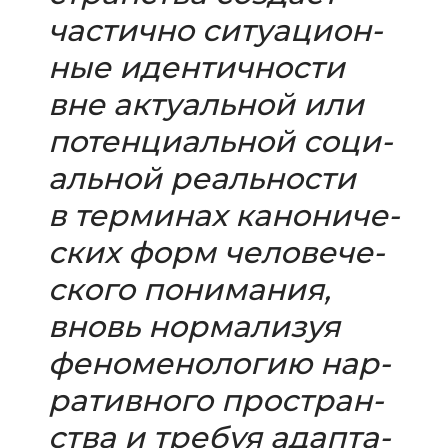
частично ситу­а­ци­он­
ные иден­тич­но­сти
вне акту­аль­ной или
потен­ци­аль­ной соци­
аль­ной реаль­но­сти
в тер­ми­нах кано­ни­че­
ских форм чело­ве­че­
ского пони­ма­ния,
вновь нор­ма­ли­зуя
фено­ме­но­ло­гию нар­
ра­тив­ного про­стран­
ства и тре­буя адап­та­