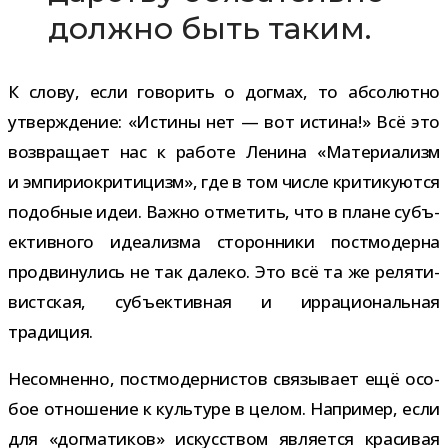
должно быть таким.
К слову, если гово­рить о дог­мах, то абсо­лютно
утвер­жде­ние: «Истины нет — вот истина!» Всё это
воз­вра­щает нас к работе Ленина «Материализм
и эмпи­рио­кри­ти­цизм», где в том числе кри­ти­ку­ются
подоб­ные идеи. Важно отме­тить, что в плане субъ­
ек­тив­ного иде­а­лизма сто­рон­ники пост­мо­дерна
про­дви­ну­лись не так далеко. Это всё та же реля­ти­
вист­ская, субъ­ек­тив­ная и ирра­ци­о­наль­ная
традиция.
Несомненно, пост­мо­дер­ни­стов свя­зы­вает ещё осо­
бое отно­ше­ние к куль­туре в целом. Например, если
для «дог­ма­ти­ков» искус­ством явля­ется кра­си­вая