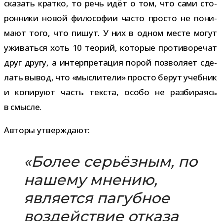
ска­зать кратко, то речь идёт о том, что сами сто­
рон­ники новой фило­со­фии часто про­сто не пони­
мают того, что пишут. У них в одном месте могут
ужи­ваться хоть 10 тео­рий, кото­рые про­ти­во­ре­чат
друг другу, а интер­пре­та­ция порой поз­во­ляет сде­
лать вывод, что «мыс­ли­тели» про­сто берут учеб­ник
и копи­руют часть тек­ста, особо не раз­би­ра­ясь
в смысле.
Авторы утвер­ждают:
«Более серьёз­ным, по
нашему мне­нию,
явля­ется пагуб­ное
воз­дей­ствие отказа