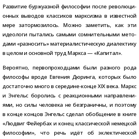
Развитие бур­жу­аз­ной фило­со­фии после рево­лю­ци­
он­ных выво­дов клас­си­ков марк­сизма в извест­ной
мере затор­мо­зи­лось. Можно заме­тить, как эти
идео­логи пыта­лись самыми сомни­тель­ными мето­
дами «раз­но­сить» мате­ри­а­ли­сти­че­скую диа­лек­тику
в целом и основ­ной труд Маркса — «Капитал».
Вероятно, пер­во­про­ход­цами были раз­ного рода
фило­софы вроде Евгения Дюринга, кото­рых было
доста­точно много в середине-​конце XIX века. Маркс
и Энгельс боро­лись с реак­ци­он­ными направ­ле­ни­
ями, но силы чело­века не без­гра­ничны, и поэтому
в конце кон­цов Энгельс сде­лал обоб­ще­ние в книге
«Людвиг Фейербах и конец клас­си­че­ской немец­кой
фило­со­фии», что речь идёт об эклек­ти­че­ской