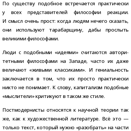
По суще­ству подоб­ное встре­ча­ется прак­ти­че­ски
у всех пред­ста­ви­те­лей фило­со­фии реак­ции.
И смысл очень прост: когда людям нечего ска­зать,
они исполь­зуют тара­бар­щину, дабы про­слыть
вели­кими философами.
Люди с подоб­ными «иде­ями» счи­та­ются авто­ри­
тет­ными фило­со­фами на Западе, часто их даже
вели­чают «живыми клас­си­ками». И гени­аль­ность
заклю­ча­ется в том, что их про­сто прак­ти­че­ски
никто не пони­мает. К слову, капи­та­лизм подоб­ные
«мыс­ли­тели» кри­ти­куют в таком же стиле.
Постмодернисты отно­сятся к науч­ной тео­рии так
же, как к худо­же­ствен­ной лите­ра­туре. Всё это —
только текст, кото­рый нужно «разо­брать» на части