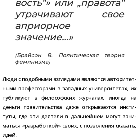
вость“» или „правота“
утра­чи­вают свое
апри­ор­ное
значение…»
(Брайсон В. Политическая тео­рия
феминизма)
Люди с подоб­ными взгля­дами явля­ются авто­ри­тет­
ными про­фес­со­рами в запад­ных уни­вер­си­те­тах, их
пуб­ли­куют в фило­соф­ских жур­на­лах, ино­гда на
деньги пра­ви­тель­ства даже откры­ва­ются инсти­
туты, где эти дея­тели в даль­ней­шем могут зани­
маться «раз­ра­бот­кой» своих, с поз­во­ле­ния ска­зать,
идей.