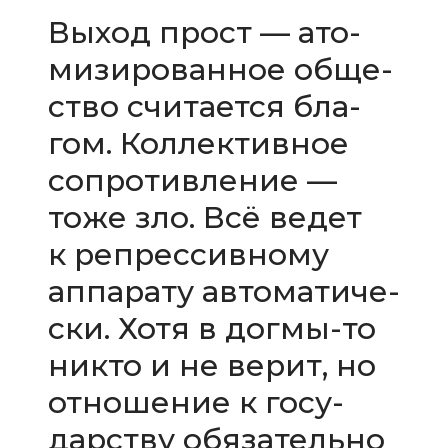
Выход прост — ато­
ми­зи­ро­ван­ное обще­
ство счи­та­ется бла­
гом. Коллективное
сопро­тив­ле­ние —
тоже зло. Всё ведет
к репрес­сив­ному
аппа­рату авто­ма­ти­че­
ски. Хотя в догмы-​то
никто и не верит, но
отно­ше­ние к госу­
дар­ству обя­за­тельно