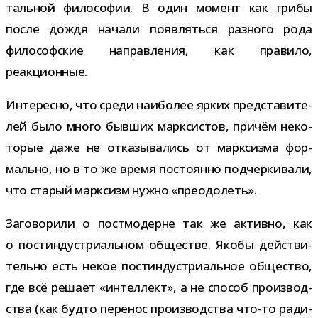
таль­ной фило­со­фии. В один момент как грибы
после дождя начали появ­ляться раз­ного рода
фило­соф­ские направ­ле­ния, как пра­вило,
реакционные.
Интересно, что среди наи­бо­лее ярких пред­ста­ви­те­
лей было много быв­ших марк­си­стов, при­чём неко­
то­рые даже не отка­зы­ва­лись от марк­сизма фор­
мально, но в то же время посто­янно под­чёр­ки­вали,
что ста­рый марк­сизм нужно «пре­одо­леть».
Заговорили о пост­мо­дерне так же активно, как
о пост­ин­ду­стри­аль­ном обще­стве. Якобы дей­стви­
тельно есть некое пост­ин­ду­стри­аль­ное обще­ство,
где всё решает «интел­лект», а не спо­соб про­из­вод­
ства (как будто пере­нос про­из­вод­ства что-​то ради­