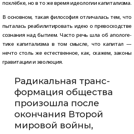
похлёбке, но в то же время идео­ло­гии капитализма.
В основ­ном, такая фило­со­фия отли­ча­лась тем, что
пыта­лась реа­би­ли­ти­ро­вать идею о пре­вос­ход­стве
созна­ния над бытием. Часто речь шла об апо­ло­ге­
тике капи­та­лизма в том смысле, что капи­тал —
нечто столь же есте­ствен­ное, как, ска­жем, законы
гра­ви­та­ции и эволюция.
Радикальная транс­
фор­ма­ция обще­ства
про­изо­шла после
окон­ча­ния Второй
миро­вой войны,