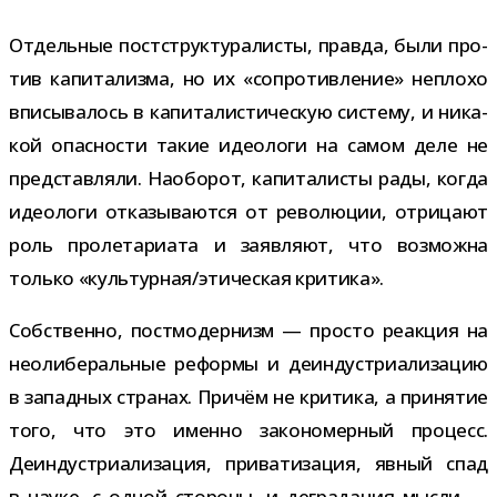
Отдельные пост­струк­ту­ра­ли­сты, правда, были про­
тив капи­та­лизма, но их «сопро­тив­ле­ние» неплохо
впи­сы­ва­лось в капи­та­ли­сти­че­скую систему, и ника­
кой опас­но­сти такие идео­логи на самом деле не
пред­став­ляли. Наоборот, капи­та­ли­сты рады, когда
идео­логи отка­зы­ва­ются от рево­лю­ции, отри­цают
роль про­ле­та­ри­ата и заяв­ляют, что воз­можна
только «культурная/​этическая критика».
Собственно, пост­мо­дер­низм — про­сто реак­ция на
нео­ли­бе­раль­ные реформы и деин­ду­стри­а­ли­за­цию
в запад­ных стра­нах. Причём не кри­тика, а при­ня­тие
того, что это именно зако­но­мер­ный про­цесс.
Деиндустриализация, при­ва­ти­за­ция, явный спад
в науке, с одной сто­роны, и дегра­да­ция мысли —