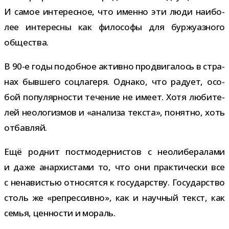
И самое инте­рес­ное, что именно эти люди наи­бо­
лее инте­ресны как фило­софы для бур­жу­аз­ного
общества.
В 90-​е годы подоб­ное активно про­дви­га­лось в стра­
нах быв­шего соц­ла­геря. Однако, что радует, осо­
бой попу­ляр­но­сти тече­ние не имеет. Хотя люби­те­
лей нео­ло­гиз­мов и «ана­лиза тек­ста», понятно, хоть
отбавляй.
Ещё род­нит пост­мо­дер­ни­стов с нео­ли­бе­ра­лами
и даже анар­хи­стами то, что они прак­ти­че­ски все
с нена­ви­стью отно­сятся к госу­дар­ству. Государство
столь же «репрес­сивно», как и науч­ный текст, как
семья, цен­но­сти и мораль.