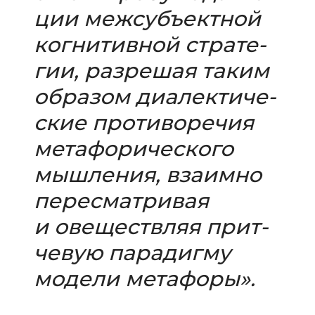
ции меж­субъ­ект­ной
когни­тив­ной стра­те­
гии, раз­ре­шая таким
обра­зом диа­лек­ти­че­
ские про­ти­во­ре­чия
мета­фо­ри­че­ского
мыш­ле­ния, вза­имно
пере­смат­ри­вая
и ове­ществ­ляя прит­
че­вую пара­дигму
модели метафоры».