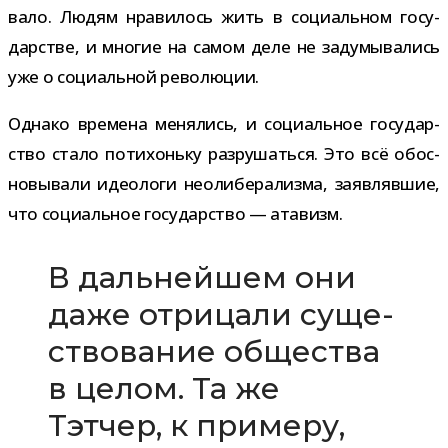
вало. Людям нра­ви­лось жить в соци­аль­ном госу­
дар­стве, и мно­гие на самом деле не заду­мы­ва­лись
уже о соци­аль­ной революции.
Однако вре­мена меня­лись, и соци­аль­ное госу­дар­
ство стало поти­хоньку раз­ру­шаться. Это всё обос­
но­вы­вали идео­логи нео­ли­бе­ра­лизма, заяв­ляв­шие,
что соци­аль­ное госу­дар­ство — атавизм.
В даль­ней­шем они
даже отри­цали суще­
ство­ва­ние обще­ства
в целом. Та же
Тэтчер, к при­меру,