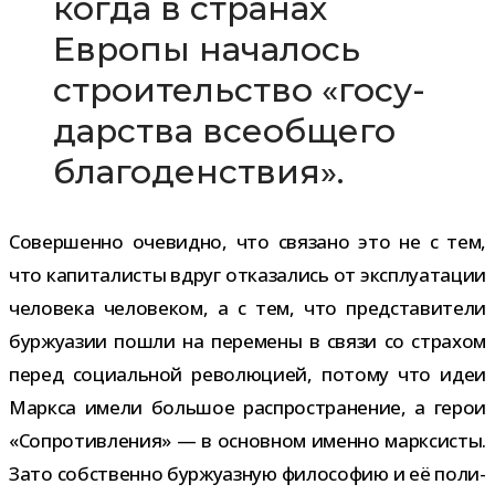
когда в стра­нах
Европы нача­лось
стро­и­тель­ство «госу­
дар­ства все­об­щего
благоденствия».
Совершенно оче­видно, что свя­зано это не с тем,
что капи­та­ли­сты вдруг отка­за­лись от экс­плу­а­та­ции
чело­века чело­ве­ком, а с тем, что пред­ста­ви­тели
бур­жу­а­зии пошли на пере­мены в связи со стра­хом
перед соци­аль­ной рево­лю­цией, потому что идеи
Маркса имели боль­шое рас­про­стра­не­ние, а герои
«Сопротивления» — в основ­ном именно марк­си­сты.
Зато соб­ственно бур­жу­аз­ную фило­со­фию и её поли­