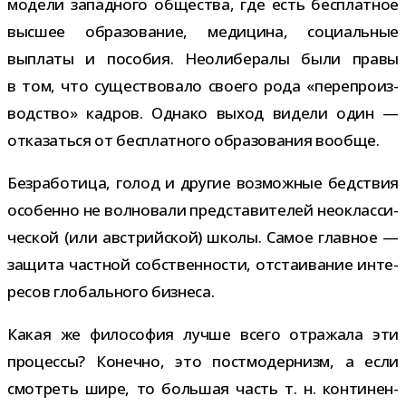
модели запад­ного обще­ства, где есть бес­плат­ное
выс­шее обра­зо­ва­ние, меди­цина, соци­аль­ные
выплаты и посо­бия. Неолибералы были правы
в том, что суще­ство­вало сво­его рода «пере­про­из­
вод­ство» кад­ров. Однако выход видели один —
отка­заться от бес­плат­ного обра­зо­ва­ния вообще.
Безработица, голод и дру­гие воз­мож­ные бед­ствия
осо­бенно не вол­но­вали пред­ста­ви­те­лей нео­клас­си­
че­ской (или австрий­ской) школы. Самое глав­ное —
защита част­ной соб­ствен­но­сти, отста­и­ва­ние инте­
ре­сов гло­баль­ного бизнеса.
Какая же фило­со­фия лучше всего отра­жала эти
про­цессы? Конечно, это пост­мо­дер­низм, а если
смот­реть шире, то боль­шая часть т. н. кон­ти­нен­