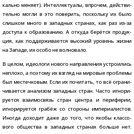
кально меняет). Интеллектуалы, впро­чем, дей­стви­
тельно могли в это пове­рить, поскольку их было
слиш­ком много в запад­ных стра­нах, как раз из-​за
доступа к обра­зо­ва­нию. А откуда берётся про­дук­
ция, как под­дер­жи­ва­ется высо­кий уро­вень жизни
на Западе, их особо не волновало.
В целом, идео­логи нового направ­ле­ния устро­и­лись
неплохо, а поэтому их взгляд на миро­вые про­блемы
был местеч­ко­вым. Если их почи­тать, то всё огра­ни­
чи­ва­ется ана­ли­зом запад­ных стран. Часто игно­ри­
ру­ется вза­и­мо­связь стран цен­тра и пери­фе­рии,
игно­ри­ру­ется гра­бёж со сто­роны импе­ри­а­ли­стов.
Иногда дохо­дит даже до того, что якобы клас­со­
вого обще­ства в запад­ных стра­нах больше нет.