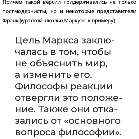
Причём такой вер­сии при­дер­жи­ва­лись не только
пост­мо­дер­ни­сты, но и неко­то­рые пред­ста­ви­тели
Франкфуртской школы (Маркузе, к примеру).
Цель Маркса заклю­
ча­лась в том, чтобы
не объ­яс­нить мир,
а изме­нить его.
Философы реак­ции
отвергли это поло­же­
ние. Также они отка­
за­лись от «основ­ного
вопроса философии».