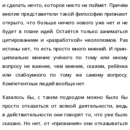
и сде­лать нечто, кото­рое никто не пой­мёт. Причём
мно­гие пред­ста­ви­тели такой фило­со­фии при­знают
открыто, что больше ничего нового уже нет и не
будет в плане идей. Остаётся только зани­маться
цити­ро­ва­нием и «раз­ра­бот­кой» нео­ло­гиз­мов. Раз
истины нет, то есть про­сто много мне­ний. И прин­
ци­пи­ально мне­ние учё­ного по тому или иному
вопросу не важ­нее, чем мне­ние, ска­жем, ребёнка
или сла­бо­ум­ного по тому же самому вопросу.
Компетентных людей вообще нет.
Казалось бы, с таким под­хо­дом можно было бы
про­сто отка­заться от вся­кой дея­тель­но­сти, ведь
в дей­стви­тель­но­сти они гово­рят то, что уже было
ска­зано. Но нет, от «при­зна­ния» они отка­зы­ваться