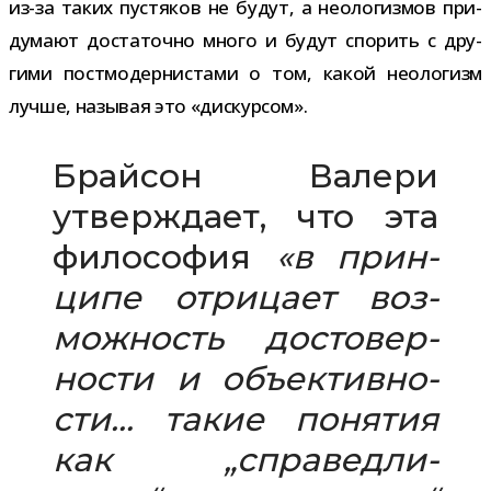
из-​за таких пустя­ков не будут, а нео­ло­гиз­мов при­
ду­мают доста­точно много и будут спо­рить с дру­
гими пост­мо­дер­ни­стами о том, какой нео­ло­гизм
лучше, назы­вая это «дис­кур­сом».
Брайсон Валери
утвер­ждает, что эта
фило­со­фия
«в прин­
ципе отри­цает воз­
мож­ность досто­вер­
но­сти и объ­ек­тив­но­
сти… такие поня­тия
как „спра­вед­ли­