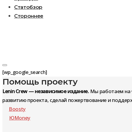
Статобзор
Стороннее
Search
[wp_​google_​search]
Помощь проекту
Lenin Crew — независимое издание.
Мы работаем на 
развитию проекта, сделай пожертвование и поддерж
Results
Boosty
ЮMoney