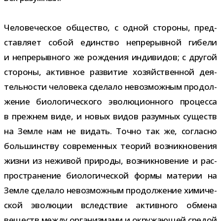
Человеческое обще­ство, с одной сто­роны, пред­
став­ляет собой един­ство непре­рыв­ной гибели
и непре­рыв­ного же рож­де­ния инди­ви­дов; с дру­гой
сто­роны, актив­ное раз­ви­тие хозяй­ствен­ной дея­
тель­но­сти чело­века сде­лало невоз­мож­ным про­дол­
же­ние био­ло­ги­че­ского эво­лю­ци­он­ного про­цесса
в преж­нем виде, и новых видов разум­ных существ
на Земле нам не видать. Точно так же, согласно
боль­шин­ству совре­мен­ных тео­рий воз­ник­но­ве­ния
жизни из нежи­вой при­роды, воз­ник­но­ве­ние и рас­
про­стра­не­ние био­ло­ги­че­ской формы мате­рии на
Земле сде­лало невоз­мож­ным про­дол­же­ние хими­че­
ской эво­лю­ции вслед­ствие актив­ного обмена
веществ между орга­низ­мами и окру­жа­ю­щей сре­дой