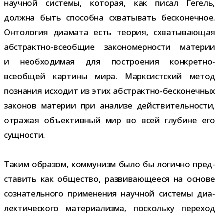
науч­ной системы, кото­рая, как писал Гегель,
должна быть спо­собна схва­ты­вать бес­ко­неч­ное.
Онтология диа­мата есть тео­рия, схва­ты­ва­ю­щая
абстрактно-​всеобщие зако­но­мер­но­сти мате­рии
и необ­хо­ди­мая для постро­е­ния конкретно-​
всеобщей кар­тины мира. Марксистский метод
позна­ния исхо­дит из этих абстрактно-​бесконечных
зако­нов мате­рии при ана­лизе дей­стви­тель­но­сти,
отра­жая объ­ек­тив­ный мир во всей глу­бине его
сущности.
Таким обра­зом, ком­му­низм было бы логично пред­
ста­вить как обще­ство, раз­ви­ва­ю­ще­еся на основе
созна­тель­ного при­ме­не­ния науч­ной системы диа­
лек­ти­че­ского мате­ри­а­лизма, поскольку пере­ход