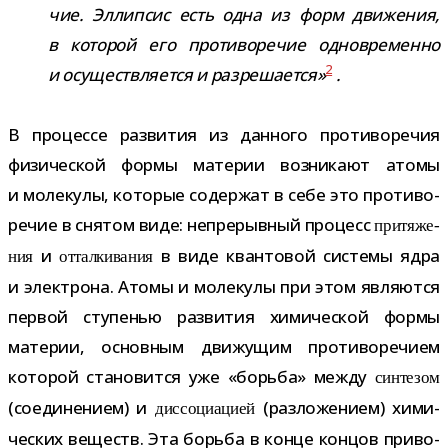
чие. Эллипсис есть одна из форм дви­же­ния,
в кото­рой его про­ти­во­ре­чие одно­вре­менно
2
и осу­ществ­ля­ется и раз­ре­ша­ется»
.
В про­цессе раз­ви­тия из дан­ного про­ти­во­ре­чия
физи­че­ской формы мате­рии воз­ни­кают атомы
и моле­кулы, кото­рые содер­жат в себе это про­ти­во­
ре­чие в сня­том виде: непре­рыв­ный про­цесс
при­тя­же­
и
в виде кван­то­вой системы ядра
ния
оттал­ки­ва­ния
и элек­трона. Атомы и моле­кулы при этом явля­ются
пер­вой сту­пе­нью раз­ви­тия хими­че­ской формы
мате­рии, основ­ным дви­жу­щим про­ти­во­ре­чием
кото­рой ста­но­вится уже «борьба» между
син­те­зом
(соеди­не­нием) и
(раз­ло­же­нием) хими­
дис­со­ци­а­цией
че­ских веществ. Эта борьба в конце кон­цов при­во­