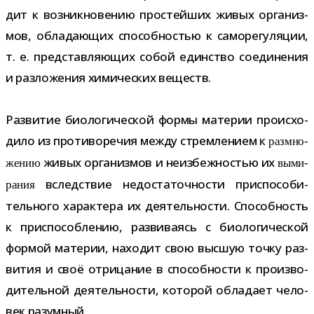
дит к воз­ник­но­ве­нию про­стей­ших живых орга­низ­
мов, обла­да­ю­щих спо­соб­но­стью к само­ре­гу­ля­ции,
т. е. пред­став­ля­ю­щих собой един­ство соеди­не­ния
и раз­ло­же­ния хими­че­ских веществ.
Развитие био­ло­ги­че­ской формы мате­рии про­ис­хо­
дило из про­ти­во­ре­чия между стрем­ле­нием к
раз­мно­
живых орга­низ­мов и неиз­беж­но­стью их
же­нию
выми­
вслед­ствие недо­ста­точ­но­сти при­спо­со­би­
ра­ния
тель­ного харак­тера их дея­тель­но­сти. Способность
к при­спо­соб­ле­нию, раз­ви­ва­ясь с био­ло­ги­че­ской
фор­мой мате­рии, нахо­дит свою выс­шую точку раз­
ви­тия и своё отри­ца­ние в спо­соб­но­сти к про­из­во­
ди­тель­ной дея­тель­но­сти, кото­рой обла­дает чело­
век разумный.