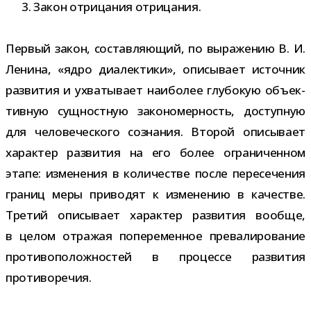
Закон отри­ца­ния отрицания.
Первый закон, состав­ля­ю­щий, по выра­же­нию В. И.
Ленина, «ядро диа­лек­тики», опи­сы­вает источ­ник
раз­ви­тия и ухва­ты­вает наи­бо­лее глу­бо­кую объ­ек­
тив­ную сущ­ност­ную зако­но­мер­ность, доступ­ную
для чело­ве­че­ского созна­ния. Второй опи­сы­вает
харак­тер раз­ви­тия на его более огра­ни­чен­ном
этапе: изме­не­ния в коли­че­стве после пере­се­че­ния
гра­ниц меры при­во­дят к изме­не­нию в каче­стве.
Третий опи­сы­вает харак­тер раз­ви­тия вообще,
в целом отра­жая попе­ре­мен­ное пре­ва­ли­ро­ва­ние
про­ти­во­по­лож­но­стей в про­цессе раз­ви­тия
противоречия.