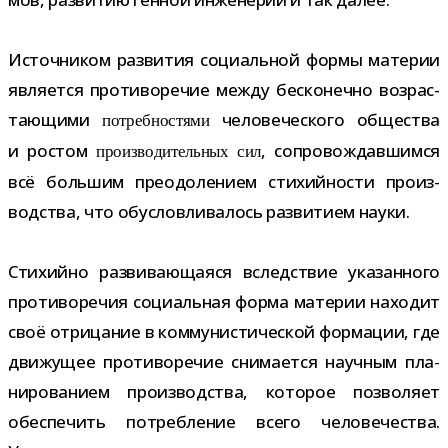
Источником раз­ви­тия соци­аль­ной формы мате­рии
явля­ется про­ти­во­ре­чие между бес­ко­нечно воз­рас­
та­ю­щими
чело­ве­че­ского обще­ства
потреб­но­стями
и ростом
, сопро­вож­дав­шимся
про­из­во­ди­тель­ных сил
всё боль­шим пре­одо­ле­нием сти­хий­но­сти про­из­
вод­ства, что обу­слов­ли­ва­лось раз­ви­тием науки.
Стихийно раз­ви­ва­ю­ща­яся вслед­ствие ука­зан­ного
про­ти­во­ре­чия соци­аль­ная форма мате­рии нахо­дит
своё отри­ца­ние в ком­му­ни­сти­че­ской фор­ма­ции, где
дви­жу­щее про­ти­во­ре­чие сни­ма­ется науч­ным пла­
ни­ро­ва­нием про­из­вод­ства, кото­рое поз­во­ляет
обес­пе­чить потреб­ле­ние всего чело­ве­че­ства.