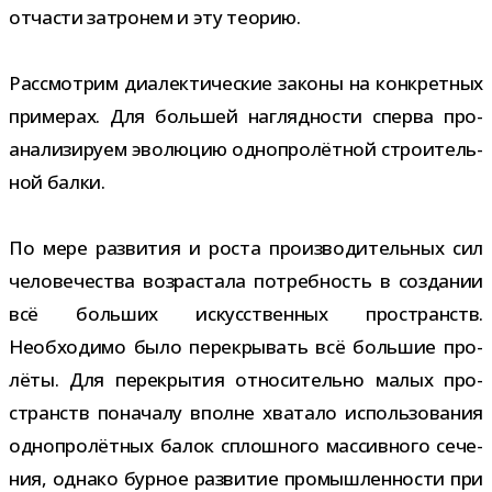
отча­сти затро­нем и эту теорию.
Рассмотрим диа­лек­ти­че­ские законы на кон­крет­ных
при­ме­рах. Для боль­шей нагляд­но­сти сперва про­
ана­ли­зи­руем эво­лю­цию одно­про­лёт­ной стро­и­тель­
ной балки.
По мере раз­ви­тия и роста про­из­во­ди­тель­ных сил
чело­ве­че­ства воз­рас­тала потреб­ность в созда­нии
всё боль­ших искус­ствен­ных про­странств.
Необходимо было пере­кры­вать всё боль­шие про­
лёты. Для пере­кры­тия отно­си­тельно малых про­
странств пона­чалу вполне хва­тало исполь­зо­ва­ния
одно­про­лёт­ных балок сплош­ного мас­сив­ного сече­
ния, однако бур­ное раз­ви­тие про­мыш­лен­но­сти при