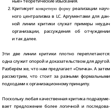
ные» тео­ре­ти­че­ские изыскания.
Критикует
реа­ли­за­ции науч­
кон­крет­ную форму
ного цен­тра­лизма в LC. Аргументами для дан­
ной линии кри­тики слу­жат при­меры неудач
орга­ни­за­ции, рас­суж­де­ния об отчуж­де­нии
и так далее.
Эти две линии кри­тики плотно пере­пле­та­ются:
одна слу­жит опо­рой и дока­за­тель­ством для дру­гой.
Разберём же, что нам пред­ла­гает «Спичка». А затем
рас­смот­рим, что стоит за раз­ными фор­маль­ными
под­хо­дами к орга­ни­за­ци­он­ному принципу.
Поскольку любая каче­ствен­ная кри­тика под­ра­зу­ме­
вает пред­ло­же­ние более логич­ной и после­до­ва­