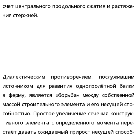
счет цен­траль­ного про­доль­ного сжа­тия и рас­тя­же­
ния стержней.
Диалектическим про­ти­во­ре­чием, послу­жив­шим
источ­ни­ком для раз­ви­тия одно­про­лёт­ной балки
в ферму, явля­ется «борьба» между соб­ствен­ной
мас­сой стро­и­тель­ного эле­мента и его несу­щей спо­
соб­но­стью. Простое уве­ли­че­ние сече­ния кон­струк­
тив­ного эле­мента с опре­де­лён­ного момента пере­
стаёт давать ожи­да­е­мый при­рост несу­щей спо­соб­