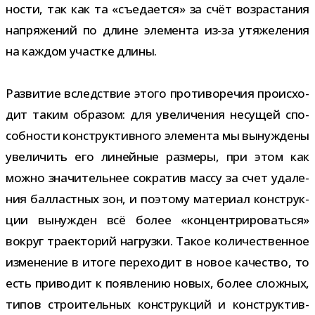
но­сти, так как та «съе­да­ется» за счёт воз­рас­та­ния
напря­же­ний по длине эле­мента из-​за утя­же­ле­ния
на каж­дом участке длины.
Развитие вслед­ствие этого про­ти­во­ре­чия про­ис­хо­
дит таким обра­зом: для уве­ли­че­ния несу­щей спо­
соб­но­сти кон­струк­тив­ного эле­мента мы вынуж­дены
уве­ли­чить его линей­ные раз­меры, при этом как
можно зна­чи­тель­нее сокра­тив массу за счет уда­ле­
ния бал­ласт­ных зон, и поэтому мате­риал кон­струк­
ции вынуж­ден всё более «кон­цен­три­ро­ваться»
вокруг тра­ек­то­рий нагрузки. Такое коли­че­ствен­ное
изме­не­ние в итоге пере­хо­дит в новое каче­ство, то
есть при­во­дит к появ­ле­нию новых, более слож­ных,
типов стро­и­тель­ных кон­струк­ций и кон­струк­тив­