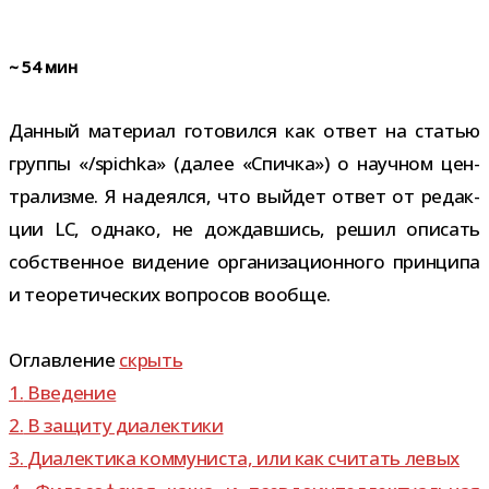
~
54
мин
Данный мате­риал гото­вился как ответ на ста­тью
группы «/​spichka» (далее «Спичка») о науч­ном цен­
тра­лизме. Я наде­ялся, что вый­дет ответ от редак­
ции LC, однако, не дождав­шись, решил опи­сать
соб­ствен­ное виде­ние орга­ни­за­ци­он­ного прин­ципа
и тео­ре­ти­че­ских вопро­сов вообще.
Оглавление
скрыть
1.
Введение
2.
В защиту диалектики
3.
Диалектика ком­му­ни­ста, или как счи­тать левых