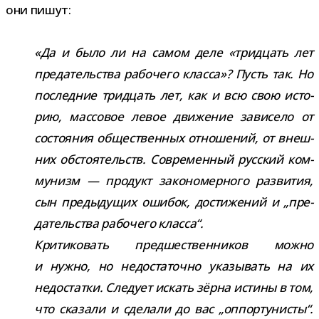
они пишут:
«Да и было ли на самом деле «трид­цать лет
пре­да­тель­ства рабо­чего класса»? Пусть так. Но
послед­ние трид­цать лет, как и всю свою исто­
рию, мас­со­вое левое дви­же­ние зави­село от
состо­я­ния обще­ствен­ных отно­ше­ний, от внеш­
них обсто­я­тельств. Современный рус­ский ком­
му­низм — про­дукт зако­но­мер­ного раз­ви­тия,
сын преды­ду­щих оши­бок, дости­же­ний и „пре­
да­тель­ства рабо­чего класса“.
Критиковать пред­ше­ствен­ни­ков можно
и нужно, но недо­ста­точно ука­зы­вать на их
недо­статки. Следует искать зёрна истины в том,
что ска­зали и сде­лали до вас „оппор­ту­ни­сты“.