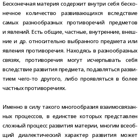
Бесконечная мате­рия содер­жит внутри себя бес­ко­
неч­ное коли­че­ство раз­ви­ва­ю­щихся вслед­ствие
самых раз­но­об­раз­ных про­ти­во­ре­чий пред­ме­тов
и явле­ний. Есть общие, част­ные, внут­рен­ние, внеш­
ние и др. отно­си­тельно выбран­ного пред­мета или
явле­ния про­ти­во­ре­чия. Находясь в раз­но­об­раз­ных
свя­зях, про­ти­во­ре­чия могут исчер­пы­вать себя
вслед­ствие раз­ви­тия пред­мета, подав­ляться раз­ви­
тием чего-​то дру­гого, либо про­яв­ляться в более
част­ных противоречиях.
Именно в силу такого мно­го­об­ра­зия вза­и­мо­свя­зан­
ных про­цес­сов, в един­стве кото­рых пред­став­лен
слож­ный про­цесс раз­ви­тия мате­рии, мно­гим все­об­
щий диа­лек­ти­че­ский харак­тер раз­ви­тия может