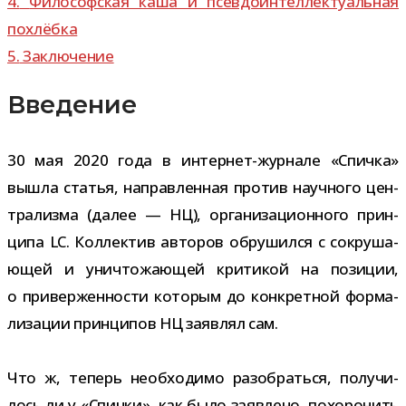
4.
Философская каша и псев­до­ин­тел­лек­ту­аль­ная
похлёбка
5.
Заключение
Введение
30 мая 2020 года в интернет-​журнале «Спичка»
вышла ста­тья, направ­лен­ная про­тив науч­ного цен­
тра­лизма (далее — НЦ), орга­ни­за­ци­он­ного прин­
ципа LC. Коллектив авто­ров обру­шился с сокру­ша­
ю­щей и уни­что­жа­ю­щей кри­ти­кой на пози­ции,
о при­вер­жен­но­сти кото­рым до кон­крет­ной фор­ма­
ли­за­ции прин­ци­пов НЦ заяв­лял сам.
Что ж, теперь необ­хо­димо разо­браться, полу­чи­
лось ли у «Спички», как было заяв­лено, похо­ро­нить