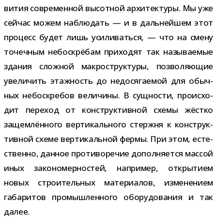
ви­тия совре­мен­ной высот­ной архи­тек­туры. Мы уже
сей­час можем наблю­дать — и в даль­ней­шем этот
про­цесс будет лишь уси­ли­ваться, — что на смену
точеч­ным небо­скрё­бам при­хо­дят так назы­ва­е­мые
зда­ния слож­ной мак­ро­струк­туры, поз­во­ля­ю­щие
уве­ли­чить этаж­ность до недо­ся­га­е­мой для обыч­
ных небо­скре­бов вели­чины. В сущ­но­сти, про­ис­хо­
дит пере­ход от кон­струк­тив­ной схемы жёстко
защем­лён­ного вер­ти­каль­ного стержня к кон­струк­
тив­ной схеме вер­ти­каль­ной фермы. При этом, есте­
ственно, дан­ное про­ти­во­ре­чие допол­ня­ется мас­сой
иных зако­но­мер­но­стей, напри­мер, откры­тием
новых стро­и­тель­ных мате­ри­а­лов, изме­не­нием
габа­ри­тов про­мыш­лен­ного обо­ру­до­ва­ния и так
далее.