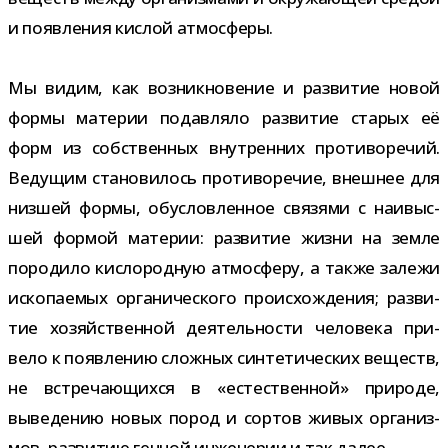
и появ­ле­ния кис­лой атмосферы.
Мы видим, как воз­ник­но­ве­ние и раз­ви­тие новой
формы мате­рии подав­ляло раз­ви­тие ста­рых её
форм из соб­ствен­ных внут­рен­них про­ти­во­ре­чий.
Ведущим ста­но­ви­лось про­ти­во­ре­чие, внеш­нее для
низ­шей формы, обу­слов­лен­ное свя­зями с наи­выс­
шей фор­мой мате­рии: раз­ви­тие жизни на земле
поро­дило кис­ло­род­ную атмо­сферу, а также залежи
иско­па­е­мых орга­ни­че­ского про­ис­хож­де­ния; раз­ви­
тие хозяй­ствен­ной дея­тель­но­сти чело­века при­
вело к появ­ле­нию слож­ных син­те­ти­че­ских веществ,
не встре­ча­ю­щихся в «есте­ствен­ной» при­роде,
выве­де­нию новых пород и сор­тов живых орга­низ­
мов, раз­ви­тию ген­ной инже­не­рии и так далее.