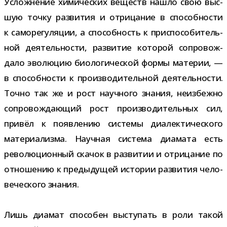
Усложнение хими­че­ских веществ нашло свою выс­
шую точку раз­ви­тия и отри­ца­ние в спо­соб­но­сти
к само­ре­гу­ля­ции, а спо­соб­ность к при­спо­со­би­тель­
ной дея­тель­но­сти, раз­ви­тие кото­рой сопро­вож­
дало эво­лю­цию био­ло­ги­че­ской формы мате­рии, —
в спо­соб­но­сти к про­из­во­ди­тель­ной дея­тель­но­сти.
Точно так же и рост науч­ного зна­ния, неиз­бежно
сопро­вож­да­ю­щий рост про­из­во­ди­тель­ных сил,
при­вёл к появ­ле­нию системы диа­лек­ти­че­ского
мате­ри­а­лизма. Научная система диа­мата есть
рево­лю­ци­он­ный ска­чок в раз­ви­тии и отри­ца­ние по
отно­ше­нию к преды­ду­щей исто­рии раз­ви­тия чело­
ве­че­ского знания.
Лишь диа­мат спо­со­бен высту­пать в роли такой