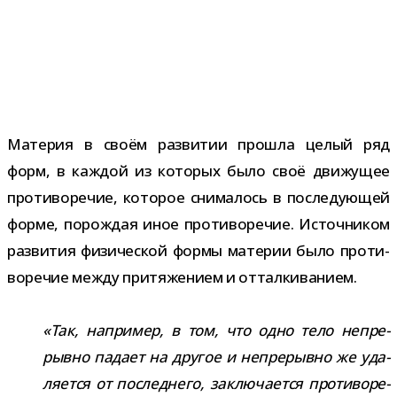
Материя в своём раз­ви­тии про­шла целый ряд
форм, в каж­дой из кото­рых было своё дви­жу­щее
про­ти­во­ре­чие, кото­рое сни­ма­лось в после­ду­ю­щей
форме, порож­дая иное про­ти­во­ре­чие. Источником
раз­ви­тия физи­че­ской формы мате­рии было про­ти­
во­ре­чие между при­тя­же­нием и отталкиванием.
«Так, напри­мер, в том, что одно тело непре­
рывно падает на дру­гое и непре­рывно же уда­
ля­ется от послед­него, заклю­ча­ется про­ти­во­ре­