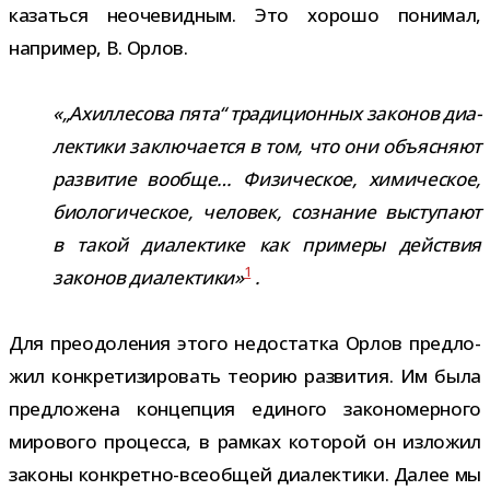
казаться неоче­вид­ным. Это хорошо пони­мал,
напри­мер, В. Орлов.
«„Ахиллесова пята“ тра­ди­ци­он­ных зако­нов диа­
лек­тики заклю­ча­ется в том, что они объ­яс­няют
раз­ви­тие вообще… Физическое, хими­че­ское,
био­ло­ги­че­ское, чело­век, созна­ние высту­пают
в такой диа­лек­тике как при­меры дей­ствия
1
зако­нов диа­лек­тики»
.
Для пре­одо­ле­ния этого недо­статка Орлов пред­ло­
жил кон­кре­ти­зи­ро­вать тео­рию раз­ви­тия. Им была
пред­ло­жена кон­цеп­ция еди­ного зако­но­мер­ного
миро­вого про­цесса, в рам­ках кото­рой он изло­жил
законы конкретно-​всеобщей диа­лек­тики. Далее мы