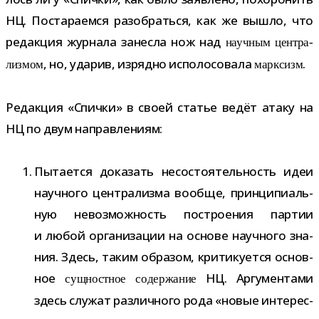
НЦ. Постараемся разо­браться, как же вышло, что
редак­ция жур­нала занесла нож над
науч­ным цен­тра­
, но, уда­рив, изрядно испо­ло­со­вала
.
лиз­мом
марк­сизм
Редакция «Спички» в своей ста­тье ведёт атаку на
НЦ по двум направлениям:
Пытается дока­зать несо­сто­я­тель­ность идеи
науч­ного цен­тра­лизма вообще, прин­ци­пи­аль­
ную невоз­мож­ность постро­е­ния пар­тии
и любой орга­ни­за­ции на основе науч­ного зна­
ния. Здесь, таким обра­зом, кри­ти­ку­ется основ­
ное
НЦ. Аргументами
сущ­ност­ное содер­жа­ние
здесь слу­жат раз­лич­ного рода «новые инте­рес­