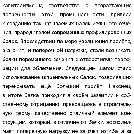
капи­та­лизме и, соот­вет­ственно, воз­рас­та­ю­щие
потреб­но­сти этой про­мыш­лен­но­сти при­вели
к созда­нию так назы­ва­е­мых балок изящ­ного сече­
ния, пра­ро­ди­те­лей совре­мен­ных про­фи­ли­ро­ван­ных
балок. Впоследствии по мере уве­ли­че­ния про­лёта,
а зна­чит, и попе­реч­ной нагрузки, стали воз­ни­кать
балки пере­мен­ного сече­ния с отвер­сти­ями пер­фо­
ра­ции для облег­че­ния. Следующим шагом стало
исполь­зо­ва­ние шпрен­гель­ных балок, поз­во­ляв­ших
пере­кры­вать ещё боль­ший про­лёт. Наконец,
в итоге балка при­хо­дит в своём раз­ви­тии к соб­
ствен­ному отри­ца­нию, пре­вра­ща­ясь в стро­и­тель­
ную ферму, каче­ственно отлич­ный эле­мент кон­
струк­ции, кото­рый, в отли­чие от балки, вос­при­ни­
мает попе­реч­ную нагрузку не за счет изгиба, а за