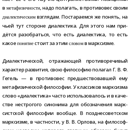
в
, надо пола­гать, в про­ти­во­вес своим
мета­фи­зич­но­сти
взгля­дам. Постараемся же понять, на
диа­лек­ти­че­ским
чьей тут сто­роне диа­лек­тика. Для этого нам при­
дётся разо­браться, что есть диа­лек­тика, то есть
какое
стоит за этим
в марксизме.
поня­тие
сло­вом
Диалектической, отра­жа­ю­щей про­ти­во­ре­чи­вый
харак­тер раз­ви­тия, свою фило­со­фию пола­гал Г. В. Ф.
Гегель — в про­ти­во­вес пред­ше­ство­вав­шей ему
мета­фи­зи­че­ской фило­со­фии. У клас­си­ков марк­сизма
слово «диа­лек­тика» часто исполь­зо­ва­лось и в каче­
стве нестро­гого сино­нима для обо­зна­че­ния марк­
сист­ской фило­со­фии вообще. В позд­не­со­вет­ском
марк­сизме, в част­но­сти, у В. В. Орлова, на фило­соф­