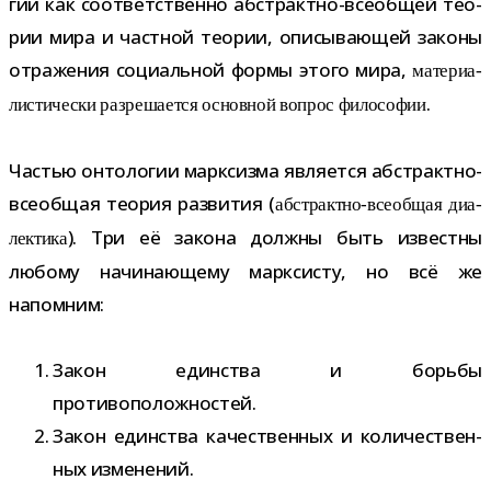
гии как соот­вет­ственно абстрактно-​всеобщей тео­
рии мира и част­ной тео­рии, опи­сы­ва­ю­щей законы
отра­же­ния соци­аль­ной формы этого мира,
мате­ри­а­
.
ли­сти­че­ски раз­ре­ша­ется основ­ной вопрос фило­со­фии
Частью онто­ло­гии марк­сизма явля­ется абстрактно-​
всеобщая тео­рия раз­ви­тия (
абстрактно-​всеобщая диа­
). Три её закона должны быть известны
лек­тика
любому начи­на­ю­щему марк­си­сту, но всё же
напомним:
Закон един­ства и борьбы
противоположностей.
Закон един­ства каче­ствен­ных и коли­че­ствен­
ных изменений.