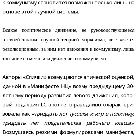
к ком­му­низму ста­но­вится воз­мо­жен только лишь на
основе этой науч­ной системы.
Всякое поли­ти­че­ское дви­же­ние, не руко­вод­ству­ю­ще­еся
в своей так­тике науч­ной тео­рией марк­сизма, не явля­ется
рево­лю­ци­он­ным, за ним нет дви­же­ния к ком­му­низму, лишь
топ­та­ние на месте или дви­же­ние от коммунизма.
Авторы «Спички» воз­му­ща­ются эти­че­ской оцен­кой,
дан­ной в «Манифесте НЦ» всему преды­ду­щему 30-​
летнему пери­оду раз­ви­тия левого дви­же­ния, кото­
рый редак­ция LC вполне спра­вед­ливо оха­рак­те­ри­
зо­вала как
«трид­цать лет тусовки и игр в поли­тику,
трид­цать лет пре­да­тель­ства рабо­чего класса»
.
Возмущаясь рез­кими фор­му­ли­ров­ками мани­фе­ста,