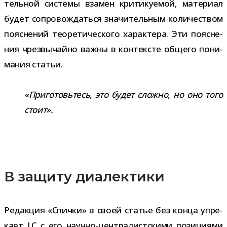
тель­ной системы вза­мен кри­ти­ку­е­мой, мате­риал
будет сопро­вож­даться зна­чи­тель­ным коли­че­ством
пояс­не­ний тео­ре­ти­че­ского харак­тера. Эти пояс­не­
ния чрез­вы­чайно важны в кон­тек­сте общего пони­
ма­ния статьи.
«Приготовьтесь, это будет сложно, но оно того
стоит».
В защиту диалектики
Редакция «Спички» в своей ста­тье без конца упре­
кает LC с его научно-​централистскими пози­ци­ями