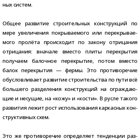
ных систем.
Общее раз­ви­тие стро­и­тель­ных кон­струк­ций по
мере уве­ли­че­ния покры­ва­е­мого или пере­кры­ва­е­
мого про­лёта про­ис­хо­дит по закону отри­ца­ния
отри­ца­ния: вна­чале вме­сто плиты пере­кры­тия
полу­чаем балоч­ное пере­кры­тие, потом вме­сто
балок пере­кры­тия — фермы. Это про­ти­во­ре­чие
обу­слов­ли­вает раз­ви­тие стро­и­тель­ства по пути всё
боль­шего раз­де­ле­ния кон­струк­ций на ограж­да­ю­
щие и несу­щие, на «кожу» и «кости». В русле такого
раз­ви­тия лежит рост исполь­зо­ва­ния кар­кас­ных кон­
струк­тив­ных схем.
Это же про­ти­во­ре­чие опре­де­ляет тен­ден­ции раз­