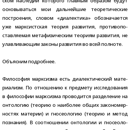
ском насле­дии кото­рого глав­ным обра­зом будут
осно­вы­ваться мои даль­ней­шие тео­ре­ти­че­ские
постро­е­ния, сло­вом «диа­лек­тика» обо­зна­ча­ется
уже марк­сист­ская тео­рия раз­ви­тия, про­ти­во­по­
став­ля­е­мая мета­фи­зи­че­ским тео­риям раз­ви­тия, не
улав­ли­ва­ю­щим законы раз­ви­тия во всей полноте.
Объясним подроб­нее.
Философия марк­сизма есть диа­лек­ти­че­ский мате­
ри­а­лизм. По отно­ше­нию к пред­мету иссле­до­ва­ния
в фило­со­фии марк­сизма про­во­дится раз­де­ле­ние на
онто­ло­гию (тео­рию о наи­бо­лее общих зако­но­мер­
но­стях мате­рии) и гно­сео­ло­гию (тео­рию и метод
позна­ния). В соот­но­ше­нии онто­ло­гии и гно­сео­ло­