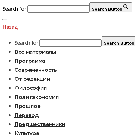
Search for:
Search Button
Перейти
к
Назад
содержимому
Search for:
Search Button
Все материалы
Программа
Современность
От редакции
Философия
Политэкономия
Прошлое
Перевод
Предшественники
Культура