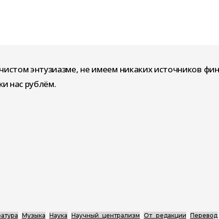
чистом энтузиазме, не имеем никаких источников фи
и нас рублём.
атура
Музыка
Наука
Научный централизм
От редакции
Перевод