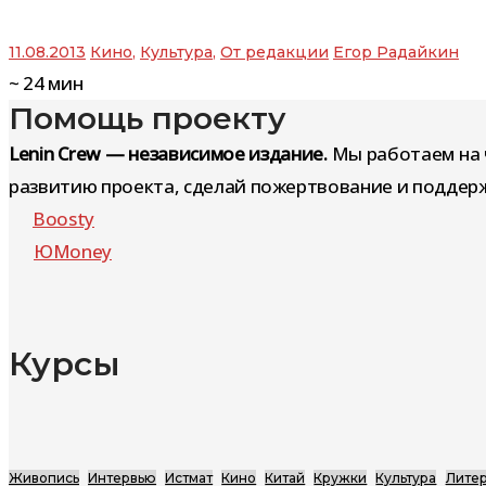
11.08.2013
Кино
,
Культура
,
От редакции
Егор Радайкин
~
24
мин
Помощь проекту
Lenin Crew — независимое издание.
Мы работаем на 
развитию проекта, сделай пожертвование и поддерж
Boosty
ЮMoney
Курсы
Живопись
Интервью
Истмат
Кино
Китай
Кружки
Культура
Литер