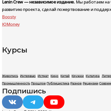
Lenin Crew — независимое издание.
Мы работаем на 
развитию проекта, сделай пожертвование и поддерж
Boosty
ЮMoney
Курсы
Живопись
Интервью
Истмат
Кино
Китай
Кружки
Культура
Литер
Промышленность
Прошлое
Публицистика
Разное
Рецензии
Соврем
Подпишись
VK
Telegram
YouTube