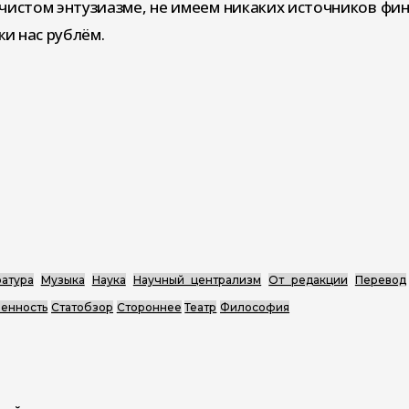
чистом энтузиазме, не имеем никаких источников фи
и нас рублём.
атура
Музыка
Наука
Научный централизм
От редакции
Перевод
енность
Статобзор
Стороннее
Театр
Философия