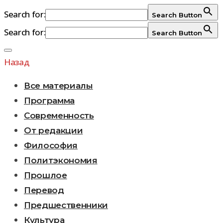
Search for:
Search Button
Search for:
Search Button
Перейти
к
Назад
содержимому
Все материалы
Программа
Современность
От редакции
Философия
Политэкономия
Прошлое
Перевод
Предшественники
Культура