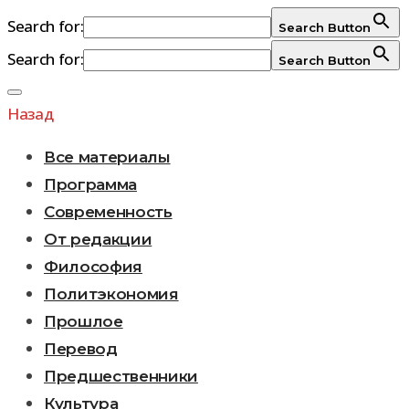
Search for:
Search Button
Search for:
Search Button
Перейти
к
Назад
содержимому
Все материалы
Программа
Современность
От редакции
Философия
Политэкономия
Прошлое
Перевод
Предшественники
Культура