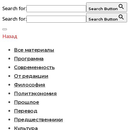
Search for:
Search Button
Search for:
Search Button
Перейти
к
Назад
содержимому
Все материалы
Программа
Современность
От редакции
Философия
Политэкономия
Прошлое
Перевод
Предшественники
Культура