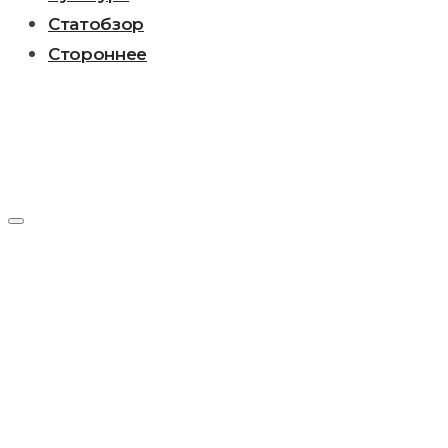
Статобзор
Стороннее
Рубрика:
Статобзор