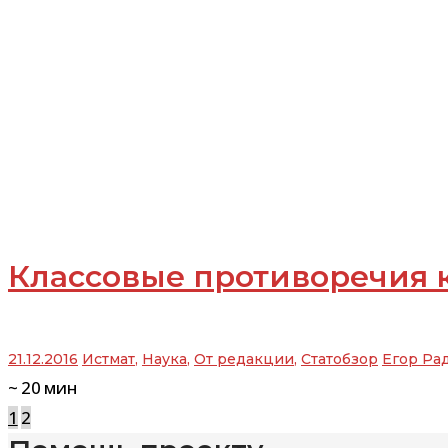
Классовые противоречия к
21.12.2016
Истмат
,
Наука
,
От редакции
,
Статобзор
Егор Ра
~
20
мин
Навигация
1
2