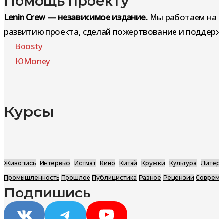
Помощь проекту
по
Lenin Crew — независимое издание.
Мы работаем на 
развитию проекта, сделай пожертвование и поддерж
записям
Boosty
ЮMoney
Курсы
Живопись
Интервью
Истмат
Кино
Китай
Кружки
Культура
Литер
Промышленность
Прошлое
Публицистика
Разное
Рецензии
Соврем
Подпишись
VK
Telegram
YouTube