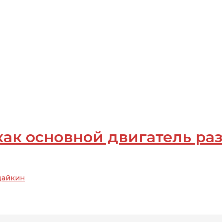
ак основной двигатель ра
дайкин