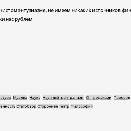
чистом энтузиазме, не имеем никаких источников фи
и нас рублём.
атура
Музыка
Наука
Научный централизм
От редакции
Перевод
енность
Статобзор
Стороннее
Театр
Философия