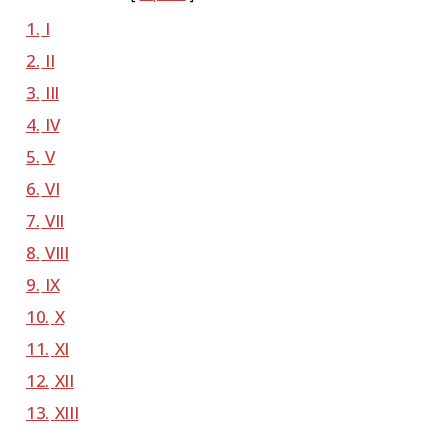
1.
I
2.
II
3.
III
4.
IV
5.
V
6.
VI
7.
VII
8.
VIII
9.
IX
10.
X
11.
XI
12.
XII
13.
XIII