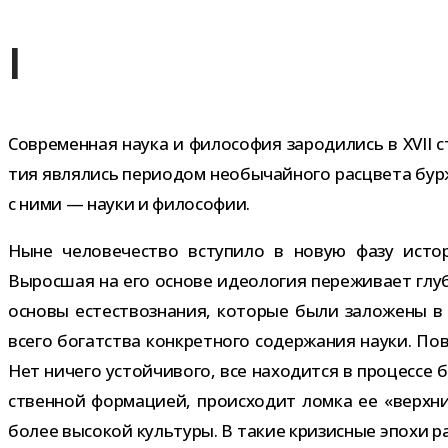
I
Современная наука и фило­со­фия заро­ди­лись в XVII с
тия явля­лись пери­о­дом необы­чай­ного рас­цвета бур­ж
с ними — науки и философии.
Ныне чело­ве­че­ство всту­пило в новую фазу исто­р
Выросшая на его основе идео­ло­гия пере­жи­вает глу­б
основы есте­ство­зна­ния, кото­рые были зало­жены в 
всего богат­ства кон­крет­ного содер­жа­ния науки. Пов
Нет ничего устой­чи­вого, все нахо­дится в про­цессе б
ствен­ной фор­ма­цией, про­ис­хо­дит ломка ее «верх­н
более высо­кой куль­туры. В такие кри­зис­ные эпохи ра