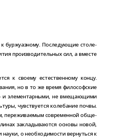
 к бур­жу­аз­ному. Последующие сто­ле­
тия про­из­во­ди­тель­ных сил, а вме­сте
ется к сво­ему есте­ствен­ному концу.
ва­ния, но в то же время фило­соф­ские
» и эле­мен­тар­ными, не вме­ща­ю­щими
­туры, чув­ству­ется коле­ба­ние почвы.
м, пере­жи­ва­е­мым совре­мен­ной обще­
­ли­нах закла­ды­ва­ются основы новой,
науки, о необ­хо­ди­мо­сти вер­нуться к