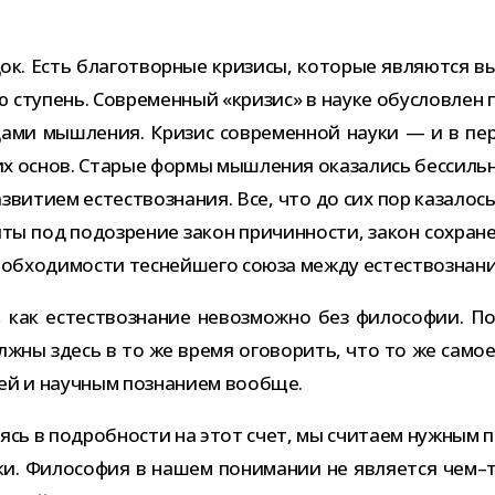
док. Есть бла­го­твор­ные кри­зисы, кото­рые явля­ются вы
 сту­пень. Современный «кри­зис» в науке обу­слов­лен пр
ами мыш­ле­ния. Кризис совре­мен­ной науки — и в пер
­ских основ. Старые формы мыш­ле­ния ока­за­лись бес­си
­ви­тием есте­ство­зна­ния. Все, что до сих пор каза­лось
 под подо­зре­ние закон при­чин­но­сти, закон сохра­не­
еоб­хо­ди­мо­сти тес­ней­шего союза между есте­ство­зна­
как есте­ство­зна­ние невоз­можно без фило­со­фии. По
олжны здесь в то же время ого­во­рить, что то же само
ией и науч­ным позна­нием вообще.
ясь в подроб­но­сти на этот счет, мы счи­таем нуж­ным по
ики. Философия в нашем пони­ма­нии не явля­ется чем–т