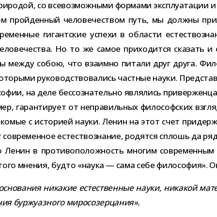
ро­дой, со все­воз­мож­ными фор­мами экс­плу­а­та­ции и 
ом прой­ден­ный чело­ве­че­ством путь, мы должны при­
ременные гигант­ские успехи в обла­сти есте­ство­зн
ло­ве­че­ства. Но то же самое при­хо­дится ска­зать и
ны между собою, что вза­имно питали друг друга. Фило
о­рыми руко­вод­ство­ва­лись част­ные науки. Представ
­со­фии, на деле бес­со­зна­тельно явля­лись при­вер­жен
, гаран­ти­рует от непра­виль­ных фило­соф­ских взгля­до
о­мые с исто­рией науки. Ленин на этот счет при­дер­жи
т совре­мен­ное есте­ство­зна­ние, родятся сплошь да ря
Ленин в про­ти­во­по­лож­ность мно­гим совре­мен­ным в
 того мне­ния, будто «наука — сама себе фило­со­фия». О
­но­ва­ния ника­кие есте­ствен­ные науки, ника­кой мат
е­ния бур­жу­аз­ного миросозерцания».