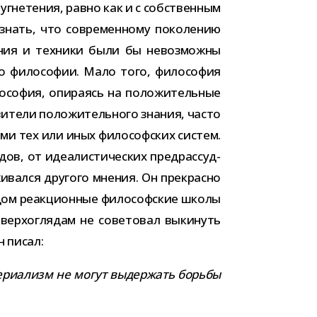
угне­те­ния, равно как и с соб­ствен­ным
знать, что совре­мен­ному поко­ле­нию
а­ния и тех­ники были бы невоз­можны
 о фило­со­фии. Мало того, фило­со­фия
софия, опи­ра­ясь на поло­жи­тель­ные
ители поло­жи­тель­ного зна­ния, часто
­цами тех или иных фило­соф­ских систем.
в, от иде­а­ли­сти­че­ских пред­рас­суд­
­вался дру­гого мне­ния. Он пре­красно
дом реак­ци­он­ные фило­соф­ские школы
ер­хо­гля­дам не сове­то­вал выки­нуть
н писал:
е­ри­а­лизм не могут выдер­жать борьбы