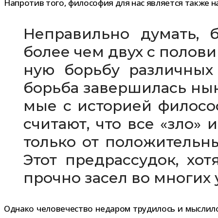
Напротив того, фило­со­фия для нас явля­ется также н
Неправильно думать, бу
более чем двух с поло­ви
ную борьбу раз­лич­ных
борьба завер­ши­лась ны
мые с исто­рией фило­с
счи­тают, что все «зло» и
только от поло­жи­тель­ны
Этот пред­рас­су­док, хо
прочно засел во мно­гих 
Однако чело­ве­че­ство неда­ром тру­ди­лось и мыс­лил