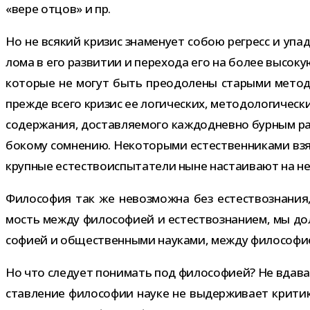
«вере отцов» и пр.
Но не вся­кий кри­зис зна­ме­нует собою регресс и упа­
лома в его раз­ви­тии и пере­хода его на более высо­кую
кото­рые не могут быть пре­одо­лены ста­рыми мето­д
прежде всего кри­зис ее логи­че­ских, мето­до­ло­ги­че
содер­жа­ния, достав­ля­е­мого каж­до­дневно бур­ным раз
бо­кому сомне­нию. Некоторыми есте­ствен­ни­ками взяты
круп­ные есте­ство­ис­пы­та­тели ныне наста­и­вают на н
Философия так же невоз­можна без есте­ство­зна­ния, 
мость между фило­со­фией и есте­ство­зна­нием, мы д
со­фией и обще­ствен­ными нау­ками, между фило­со­ф
Но что сле­дует пони­мать под фило­со­фией? Не вда­ва­
став­ле­ние фило­со­фии науке не выдер­жи­вает кри­т