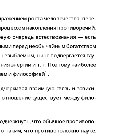
ра­же­нием роста чело­ве­че­ства, пере­
о­цес­сом накоп­ле­ния про­ти­во­ре­чий,
вую оче­редь есте­ство­зна­ния — есть
ль­ными перед необы­чай­ным богат­ством
 незыб­ле­мым, ныне под­вер­га­ется глу­
ния энер­гии и т. п. Поэтому наи­бо­лее
1
нием и фило­со­фией
.
дчеркивая вза­им­ную связь и зави­си­
е отно­ше­ние суще­ствует между фило­
д­черк­нуть, что обыч­ное про­ти­во­по­
о таким, что про­ти­во­по­ложно науке.