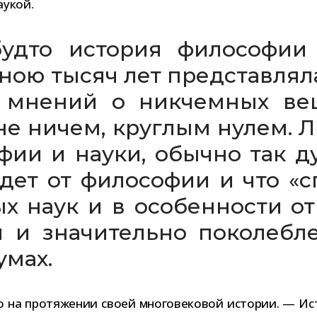
аукой.
дто исто­рия фило­со­фии 
­ною тысяч лет пред­став­лял
 мне­ний о ник­чем­ных в
не ничем, круг­лым нулем. Л
о­фии и науки, обычно так 
дет от фило­со­фии и что «сп
х наук и в осо­бен­но­сти от 
тя и зна­чи­тельно поко­леб­
умах.
о на про­тя­же­нии своей мно­го­ве­ко­вой исто­рии. — И