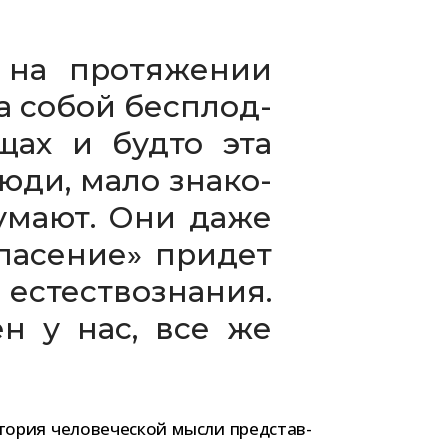
на про­тя­же­нии
а собой бес­плод­
ещах и будто эта
юди, мало зна­ко­
думают. Они даже
а­се­ние» при­дет
есте­ство­зна­ния.
лен у нас, все же
стория чело­ве­че­ской мысли пред­став­