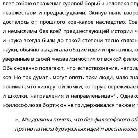
ляет собою отра­же­ние суро­вой борьбы чело­века с при­
неве­же­ством и пред­рас­суд­ками. Окинув ныне взо­р
доста­лось от про­шлого кое–какое наслед­ство. Сов
и немыс­лимы без всей пред­ше­ству­ю­щей исто­рии че
и наука все­гда были до такой сте­пени тесно свя­за
науки, обычно выдви­гала общие идеи и прин­ципы, кот
уве­рен­ные в своей «неза­ви­си­мо­сти» от вся­кой фило
Обыкновенно пола­гают, что есте­ство­зна­ние, напри­мер
ков. Но так думать могут опять-​таки люди, мало зна­к
пони­мал, что «из кру­той ломки, кото­рую пере­жи­вае
2
и школки, направ­ле­ния и направ­ле­ньица»
. Однако 
«фило­со­фию за борт»; он не при­дер­жи­вался также и
«…Мы должны понять, что без фило­соф­ского обос
про­тив натиска бур­жу­аз­ных идей и вос­ста­нов­л