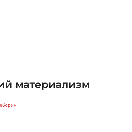
кий материализм
еборин