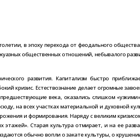
то­ле­тии, в эпоху пере­хода от фео­даль­ного обще­ства
у­аз­ных обще­ствен­ных отно­ше­ний, небы­ва­лого раз­ви­
и­че­ского раз­ви­тия. Капитализм быстро при­бли­жа­
о­кий кри­зис. Естествознание делает огром­ные заво­е­
пред­ше­ству­ю­щие века, ока­за­лись слиш­ком «узкими
сюду, на всех участ­ках мате­ри­аль­ной и духов­ной куль
ро­же­ния и фор­ми­ро­ва­ния. Наряду с вели­ким кри­зи­со
их эта­жей». Старая куль­тура отми­рает, и на ее раз­ва
з­да­ются обычно вопли о закате куль­туры, о кру­ше­нии 