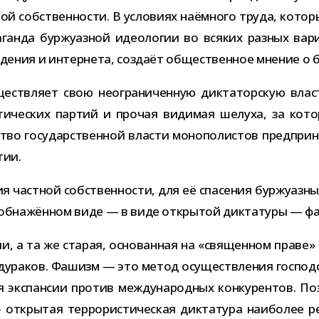
ой соб­ствен­но­сти. В усло­виях наём­ного труда, кото­
­па­ганда бур­жу­аз­ной идео­ло­гии во вся­ких раз­ных ва
и­де­ния и интер­нета, создаёт обще­ствен­ное мне­ние о б
ществ­ляет свою неогра­ни­чен­ную дик­та­тор­скую влас
ти­че­ских пар­тий и про­чая види­мая шелуха, за кото­
о госу­дар­ствен­ной вла­сти моно­по­ли­стов пред­при­н
тии.
аст­ной соб­ствен­но­сти, для её спа­се­ния бур­жу­аз­ны
оем обна­жён­ном виде — в виде откры­той дик­та­туры — 
, а та же ста­рая, осно­ван­ная на «свя­щен­ном праве» 
я дура­ков. Фашизм — это метод осу­ществ­ле­ния гос­под
я экс­пан­сии про­тив меж­ду­на­род­ных кон­ку­рен­тов. 
ы­тая тер­ро­ри­сти­че­ская дик­та­тура наи­бо­лее реак