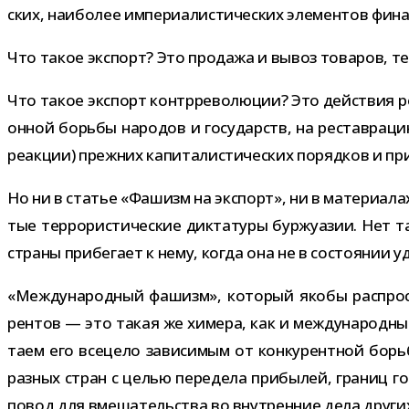
ских, наи­бо­лее импе­ри­а­ли­сти­че­ских эле­мен­тов фи
Что такое экс­порт? Это про­дажа и вывоз това­ров, тех­
Что такое экс­порт контр­ре­во­лю­ции? Это дей­ствия реа
он­ной борьбы наро­дов и госу­дарств, на рестав­ра­ц
реак­ции) преж­них капи­та­ли­сти­че­ских поряд­ков и пр
Но ни в ста­тье «Фашизм на экс­порт», ни в мате­ри­а­л
тые тер­ро­ри­сти­че­ские дик­та­туры бур­жу­а­зии. Не
страны при­бе­гает к нему, когда она не в состо­я­нии 
«Международный фашизм», кото­рый якобы рас­про­стр
рен­тов — это такая же химера, как и меж­ду­на­род­ны
таем его все­цело зави­си­мым от кон­ку­рент­ной бор
раз­ных стран с целью пере­дела при­бы­лей, гра­ниц го
повод для вме­ша­тель­ства во внут­рен­ние дела дру­гих