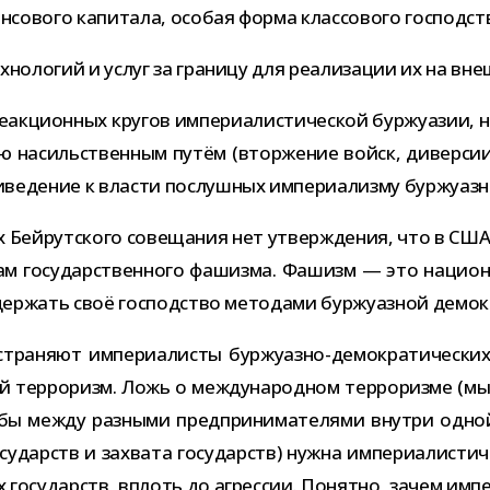
нан­со­вого капи­тала, осо­бая форма клас­со­вого гос­под­
но­ло­гий и услуг за гра­ницу для реа­ли­за­ции их на вн
к­ци­он­ных кру­гов импе­ри­а­ли­сти­че­ской бур­жу­а­зии,
ию насиль­ствен­ным путём (втор­же­ние войск, дивер­си
и­ве­де­ние к вла­сти послуш­ных импе­ри­а­лизму бур­жу­а
ах Бейрутского сове­ща­ния нет утвер­жде­ния, что в США
т там госу­дар­ствен­ного фашизма. Фашизм — это наци­о­на
удер­жать своё гос­под­ство мето­дами бур­жу­аз­ной демо
а­няют импе­ри­а­ли­сты буржуазно-​демократических с
й тер­ро­ризм. Ложь о меж­ду­на­род­ном тер­ро­ризме (м
ьбы между раз­ными пред­при­ни­ма­те­лями внутри одно
су­дарств и захвата госу­дарств) нужна импе­ри­а­ли­сти­ч
 госу­дарств, вплоть до агрес­сии. Понятно, зачем импе­р