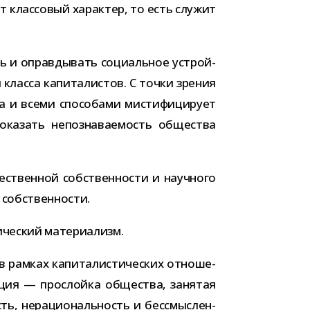
клас­со­вый харак­тер, то есть слу­жит
ть и оправ­ды­вать соци­аль­ное устрой­
класса капи­та­ли­стов. С точки зре­ния
чна и всеми спо­со­бами мисти­фи­ци­рует
ка­зать непо­зна­ва­е­мость обще­ства
­ствен­ной соб­ствен­но­сти и науч­ного
ой собственности.
и­че­ский материализм.
 рам­ках капи­та­ли­сти­че­ских отно­ше­
ция — про­слойка обще­ства, заня­тая
ь, нера­ци­о­наль­ность и бес­смыс­лен­