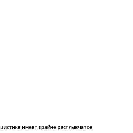
­ци­стике имеет крайне рас­плыв­ча­тое