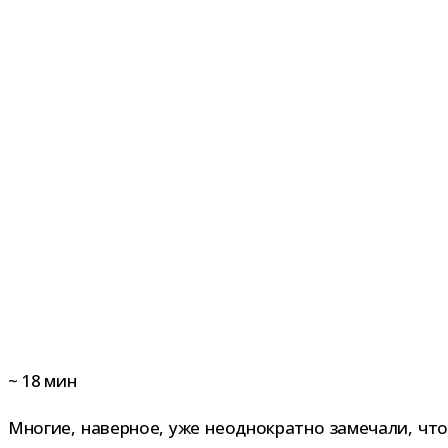
~
18
мин
Многие, навер­ное, уже неод­но­кратно заме­чали, что