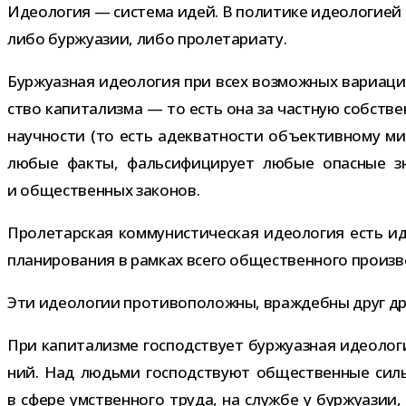
Идеология — система идей. В поли­тике идео­ло­гией н
либо бур­жу­а­зии, либо пролетариату.
Буржуазная идео­ло­гия при всех воз­мож­ных вари­а­ци
ство капи­та­лизма — то есть она за част­ную соб­ствен
науч­но­сти (то есть адек­ват­но­сти объ­ек­тив­ному ми
любые факты, фаль­си­фи­ци­рует любые опас­ные зна­
и обще­ствен­ных законов.
Пролетарская ком­му­ни­сти­че­ская идео­ло­гия есть ид
пла­ни­ро­ва­ния в рам­ках всего обще­ствен­ного про­и
Эти идео­ло­гии про­ти­во­по­ложны, враж­дебны друг д
При капи­та­лизме гос­под­ствует бур­жу­аз­ная идео­ло­
ний. Над людьми гос­под­ствуют обще­ствен­ные силы
в сфере умствен­ного труда, на службе у бур­жу­а­зии, 