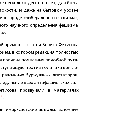
 Уже несколько десят­ков лет, для боль­
то­ко­сти. И даже на быто­вом уровне
­мины вроде «либе­раль­ного фашизма»,
ного науч­ного опре­де­ле­ния фашизма.
рно.
ний при­мер — ста­тья Бориса Фетисова
рием, в кото­ром редак­ция пол­но­стью
я при­чина появ­ле­ния подоб­ной пута­
ту­па­ю­щую про­тив поли­тики кон­гло­
з­лич­ных бур­жу­аз­ных дик­та­то­ров,
еди­не­ние всех анти­фа­шист­ских сил,
тисова про­зву­чали в мате­ри­а­лах
2
»
.
анти­марк­сист­ские выводы, вспом­ним