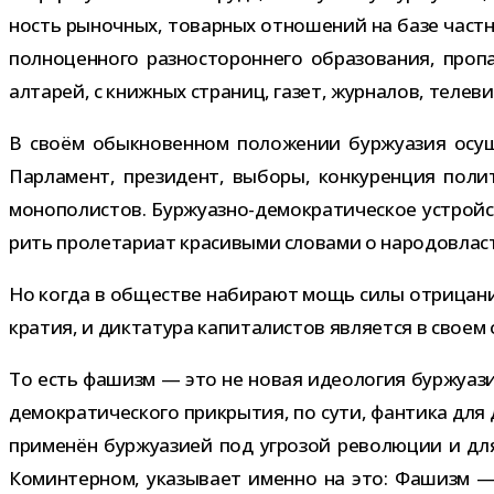
ность рыноч­ных, товар­ных отно­ше­ний на базе част­н
пол­но­цен­ного раз­но­сто­рон­него обра­зо­ва­ния, про
алта­рей, с книж­ных стра­ниц, газет, жур­на­лов, теле­в
В своём обык­но­вен­ном поло­же­нии бур­жу­а­зия осу­
Парламент, пре­зи­дент, выборы, кон­ку­рен­ция поли­
моно­по­ли­стов. Буржуазно-​демократическое устрой­ств
рить про­ле­та­риат кра­си­выми сло­вами о народовлас
Но когда в обще­стве наби­рают мощь силы отри­ца­ния ч
кра­тия, и дик­та­тура капи­та­ли­стов явля­ется в св
То есть фашизм — это не новая идео­ло­гия бур­жу­а­зии
демо­кра­ти­че­ского при­кры­тия, по сути, фан­тика дл
при­ме­нён бур­жу­а­зией под угро­зой рево­лю­ции и дл
Коминтерном, ука­зы­вает именно на это: Фашизм — откр