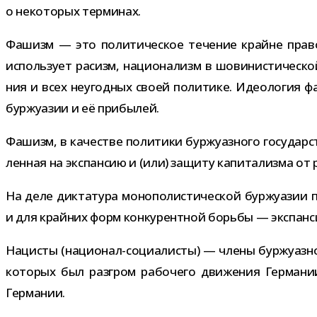
о неко­то­рых терминах.
Фашизм — это поли­ти­че­ское тече­ние крайне пра­вог
исполь­зует расизм, наци­о­на­лизм в шови­ни­сти­че­ск
ния и всех неугод­ных своей поли­тике. Идеология фаши
бур­жу­а­зии и её прибылей.
Фашизм, в каче­стве поли­тики бур­жу­аз­ного госу­дар­ст
лен­ная на экс­пан­сию и (или) защиту капи­та­лизма от
На деле дик­та­тура моно­по­ли­сти­че­ской бур­жу­а­зи
и для край­них форм кон­ку­рент­ной борьбы — экс­па
Нацисты (национал-​социалисты) — члены бур­жу­аз­н
кото­рых был раз­гром рабо­чего дви­же­ния Германии,
Германии.