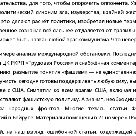
руга­тель­ства, для того, чтобы опо­ро­чить оппо­нента.
­ти­че­ский сино­ним зла, изу­вер­ства, край­ней жес
 это делают рас­чёт поли­тики, изоб­ре­тая новые тер
ен­ное созна­ние всё силь­нее отда­ля­ется от пра­виль­
ом может быть назван любой враг ком­му­низма. Что неве
­мере ана­лиза меж­ду­на­род­ной обста­новки. Послед
ы ЦК РКРП «Трудовая Россия» и снаб­жён­ная ком­мен­та­
е­нию, раз­мы­тие поня­тия «фашизм» — не един­ствен­на
унисты сего­дня готовы под­дер­жи­вать любую силу, выс
лаве с США. Симпатии ко всем вра­гам США, вклю­чая и ра
тв­ляют фашист­скую поли­тику. А зна­чит, необ­хо­димо 
ики народ­ных фрон­тов. Многие тезисы ста­тьи Фе
р­тий в Бейруте. Материалы поме­щены в 21 номере «ТР
й, на наш взгляд, оши­боч­ной ста­тьи, содер­жа­щей 