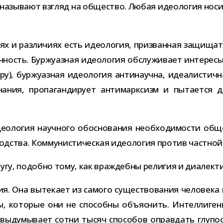
азы­вают взгляд на обще­ство. Любая идео­ло­гия носит 
ях и раз­ли­чиях есть идео­ло­гия, при­зван­ная защи­ща
­ность. Буржуазная идео­ло­гия обслу­жи­вает инте­ресы 
ру), бур­жу­аз­ная идео­ло­гия анти­на­учна, иде­а­ли­сти
ния, про­па­ган­ди­рует анти­марк­сизм и пыта­ется до
ео­ло­гия науч­ного обос­но­ва­ния необ­хо­ди­мо­сти обще
з­вод­ства. Коммунистическая идео­ло­гия про­тив част­н
ругу, подобно тому, как враж­дебны рели­гия и диа­лек­т
гия. Она выте­кает из самого суще­ство­ва­ния чело­века в
, кото­рые они не спо­собны объ­яс­нить. Интеллиген
выду­мы­вает сотни тысяч спо­со­бов оправ­дать глу­пост