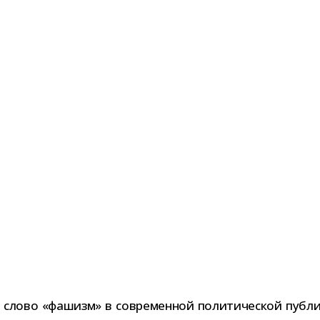
 слово «фашизм» в совре­мен­ной поли­ти­че­ской пуб­ли