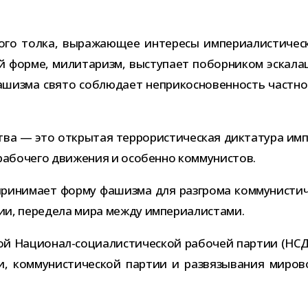
о толка, выра­жа­ю­щее инте­ресы импе­ри­а­ли­сти­че­с
ой форме, мили­та­ризм, высту­пает побор­ни­ком эска­ла
зма свято соблю­дает непри­кос­но­вен­ность част­ной с
ва — это откры­тая тер­ро­ри­сти­че­ская дик­та­тура импе­
 рабо­чего дви­же­ния и осо­бенно коммунистов.
и при­ни­мает форму фашизма для раз­грома ком­му­ни­сти­ч
н­сии, пере­дела мира между империалистами.
ой Национал-​социалистической рабо­чей пар­тии (НСДА
 ком­му­ни­сти­че­ской пар­тии и раз­вя­зы­ва­ния миро