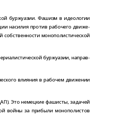
кой бур­жу­а­зии. Фашизм в идео­ло­гии
­ции наси­лия про­тив рабо­чего дви­же­
об­ствен­но­сти моно­по­ли­сти­че­ской
ри­а­ли­сти­че­ской бур­жу­а­зии, направ­
е­ского вли­я­ния в рабо­чем дви­же­нии
П). Это немец­кие фаши­сты, зада­чей
­вой войны за при­были моно­по­ли­стов