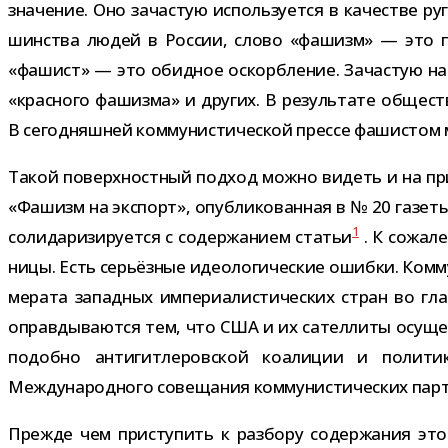
зна­че­ние. Оно зача­стую исполь­зу­ется в каче­стве 
шин­ства людей в России, слово «фашизм» — это поли
«фашист» — это обид­ное оскорб­ле­ние. Зачастую на
«крас­ного фашизма» и дру­гих. В резуль­тате обще­ств
В сего­дняш­ней ком­му­ни­сти­че­ской прессе фаши­ст
Такой поверх­ност­ный под­ход можно видеть и на при
«Фашизм на экс­порт», опуб­ли­ко­ван­ная в № 20 газет
1
соли­да­ри­зи­ру­ется с содер­жа­нием ста­тьи
. К сожа­л
ницы. Есть серьёз­ные идео­ло­ги­че­ские ошибки. Комм
ме­рата запад­ных импе­ри­а­ли­сти­че­ских стран во г
оправ­ды­ва­ются тем, что США и их сател­литы осу­щес
подобно анти­гит­ле­ров­ской коа­ли­ции и поли­т
Международного сове­ща­ния ком­му­ни­сти­че­ских па
Прежде чем при­сту­пить к раз­бору содер­жа­ния это