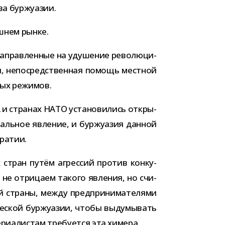
ства буржуазии.
еш­нем рынке.
 направ­лен­ные на уду­ше­ние рево­лю­ци­
и, непо­сред­ствен­ная помощь мест­ной
з­ных режимов.
 и стра­нах НАТО уста­но­ви­лись откры­
ль­ное явле­ние, и бур­жу­а­зия дан­ной
кратии.
тран путём агрес­сий про­тив кон­ку­
ы не отри­цаем такого явле­ния, но счи­
й страны, между пред­при­ни­ма­те­лями
е­ской бур­жу­а­зии, чтобы выду­мы­вать
и­а­ли­стам тре­бу­ется эта химера.