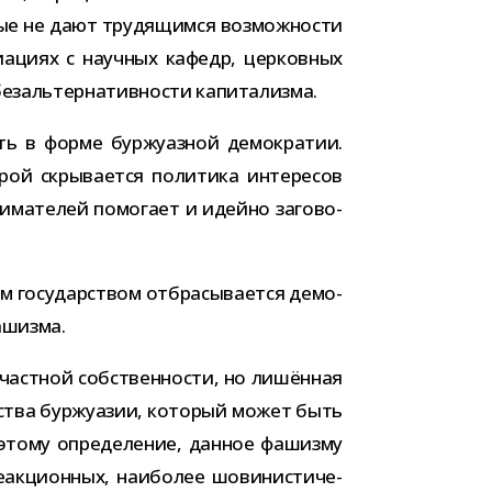
рые не дают тру­дя­щимся воз­мож­но­сти
ри­а­циях с науч­ных кафедр, цер­ков­ных
ез­аль­тер­на­тив­но­сти капитализма.
ть в форме бур­жу­аз­ной демо­кра­тии.
рой скры­ва­ется поли­тика инте­ре­сов
и­ма­те­лей помо­гает и идейно заго­во­
м госу­дар­ством отбра­сы­ва­ется демо­
фашизма.
част­ной соб­ствен­но­сти, но лишён­ная
­ства бур­жу­а­зии, кото­рый может быть
Поэтому опре­де­ле­ние, дан­ное фашизму
­ци­он­ных, наи­бо­лее шови­ни­сти­че­