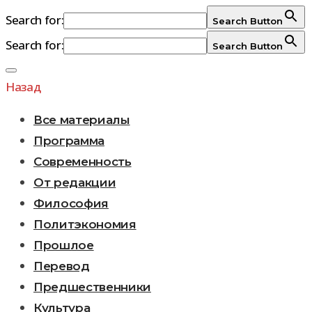
Search for:
Search Button
Search for:
Search Button
Перейти
к
Назад
содержимому
Все материалы
Программа
Современность
От редакции
Философия
Политэкономия
Прошлое
Перевод
Предшественники
Культура