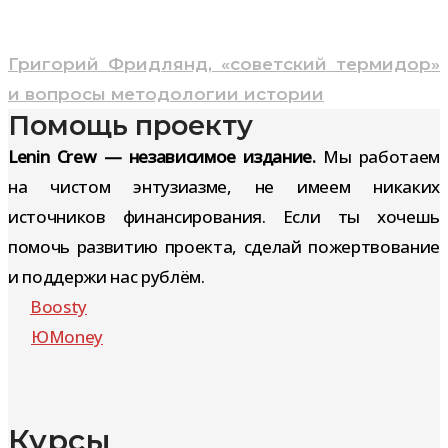
Навигация
Григорий Фридлянд, «советский термидор»
по
и вопросы методологии истории
Помощь проекту
записям
Lenin Crew — независимое издание.
Мы работаем
на чистом энтузиазме, не имеем никаких
источников финансирования. Если ты хочешь
помочь развитию проекта, сделай пожертвование
и поддержи нас рублём.
Boosty
ЮMoney
Курсы