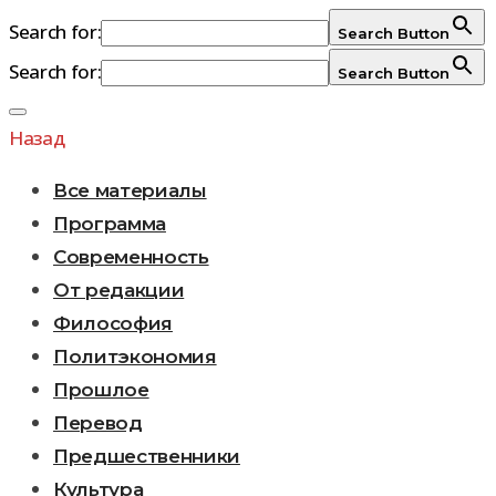
Search for:
Search Button
Search for:
Search Button
Перейти
к
Назад
содержимому
Все материалы
Программа
Современность
От редакции
Философия
Политэкономия
Прошлое
Перевод
Предшественники
Культура