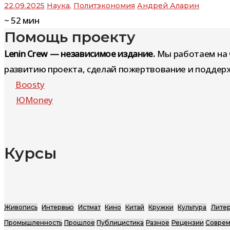
22.09.2025
Наука
,
Политэкономия
Андрей Аларин
~
52
мин
Помощь проекту
Lenin Crew — независимое издание.
Мы работаем на 
развитию проекта, сделай пожертвование и поддерж
Boosty
ЮMoney
Курсы
Живопись
Интервью
Истмат
Кино
Китай
Кружки
Культура
Литер
Промышленность
Прошлое
Публицистика
Разное
Рецензии
Соврем