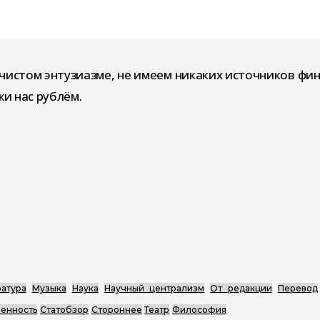
чистом энтузиазме, не имеем никаких источников фи
и нас рублём.
атура
Музыка
Наука
Научный централизм
От редакции
Перевод
енность
Статобзор
Стороннее
Театр
Философия