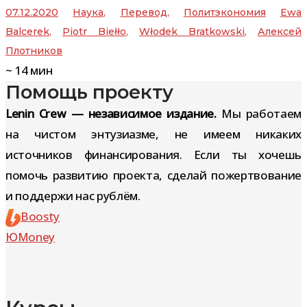
07.12.2020
Наука
,
Перевод
,
Политэкономия
Ewa
Balcerek
,
Piotr Biełło
,
Włodek Bratkowski
,
Алексей
Плотников
~
14
мин
Помощь проекту
Lenin Crew — независимое издание.
Мы работаем
на чистом энтузиазме, не имеем никаких
источников финансирования. Если ты хочешь
помочь развитию проекта, сделай пожертвование
и поддержи нас рублём.
Boosty
ЮMoney