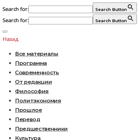
Search for:
Search Button
Search for:
Search Button
Перейти
к
Назад
содержимому
Все материалы
Программа
Современность
От редакции
Философия
Политэкономия
Прошлое
Перевод
Предшественники
Культура