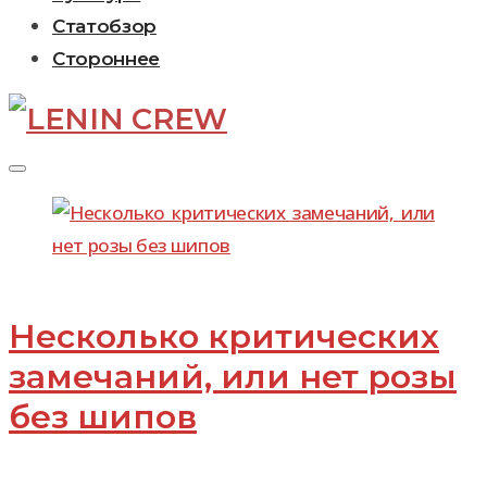
Статобзор
Стороннее
Метка:
Włodek
Bratkowski
Несколько критических
замечаний, или нет розы
без шипов