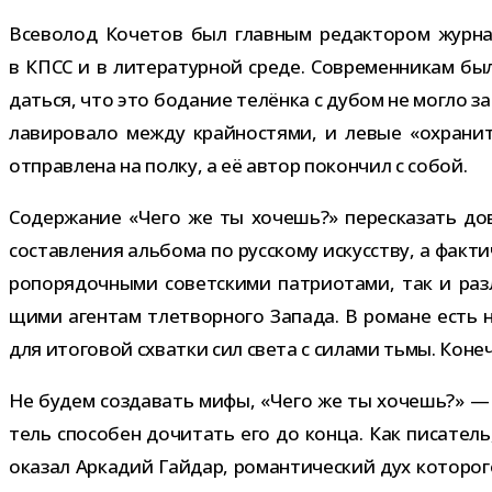
Всеволод Кочетов был глав­ным редак­то­ром жур­нал
в КПСС и в лите­ра­тур­ной среде. Современникам 
даться, что это бода­ние телёнка с дубом не могло за
лави­ро­вало между край­но­стями, и левые «охра­
отправ­лена на полку, а её автор покон­чил с собой.
Содержание «Чего же ты хочешь?» пере­ска­зать дово
состав­ле­ния аль­бома по рус­скому искус­ству, а фак­т
ро­по­ря­доч­ными совет­скими пат­ри­о­тами, так и р
щими аген­там тле­твор­ного Запада. В романе есть н
для ито­го­вой схватки сил света с силами тьмы. Коне
Не будем созда­вать мифы, «Чего же ты хочешь?» — о
тель спо­со­бен дочи­тать его до конца. Как писа­тель
ока­зал Аркадий Гайдар, роман­ти­че­ский дух кото­рог