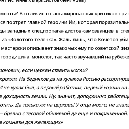
нты? В отли­чие от анга­жи­ро­ван­ных кри­ти­ков при
 порт­рет глав­ной геро­ини Ии, кото­рая пора­зи­тель
 запад­ных спецпропагандистов-​самозванцев в спе­ци­
 из «Золотого теленка». Жаль лишь, что Кочетов убий­с
стер­ски опи­сы­вает зна­ко­мых ему по совет­ской жизн
родицина, моно­лог, так часто зву­чав­ший на рубеже
ронович, если церкви ста­вить могли?
кро­или. На бед­ня­ков да на кула­ков Россию рас­сор­ти­р
 не кулак был, а пер­вый работ­ник, пер­вый хозяин на с
за доход­ность земли. Ну, зна­чит, допод­линно рабо­т
­тать. Да только ли на цер­ковь! У отца моего, не знаю,
 бревно с тесо­вой обшив­кой да еще и покра­шен­ной. 
ые ком­наты для жела­ю­щих»
.