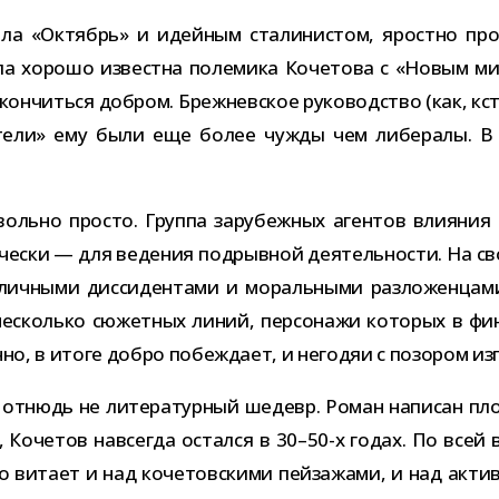
а «Октябрь» и идей­ным ста­ли­ни­стом, яростно про­т
была хорошо известна поле­мика Кочетова с «Новым м
кон­читься доб­ром. Брежневское руко­вод­ство (как, кс
ни­тели» ему были еще более чужды чем либе­ралы. В
льно про­сто. Группа зару­беж­ных аген­тов вли­я­ния
и­че­ски — для веде­ния под­рыв­ной дея­тель­но­сти. На с
аз­лич­ными дис­си­ден­тами и мораль­ными раз­ло­жен­ц
есколько сюжет­ных линий, пер­со­нажи кото­рых в фин
чно, в итоге добро побеж­дает, и него­дяи с позо­ром и
тнюдь не лите­ра­тур­ный шедевр. Роман напи­сан пло
, Кочетов навсе­гда остался в 30–50-х годах. По всей в
о витает и над коче­тов­скими пей­за­жами, и над акти­