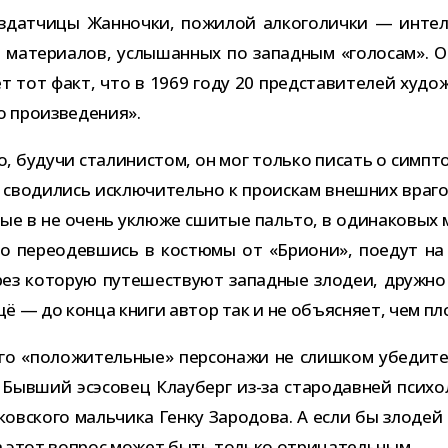
­дат­чицы Жанночки, пожи­лой алко­го­лички — интел­л
ии мате­ри­а­лов, услы­шан­ных по запад­ным «голо­сам»
ет тот факт, что в 1969 году 20 пред­ста­ви­те­лей худо
ого произведения».
будучи ста­ли­ни­стом, он мог только писать о симп­то­
сво­ди­лись исклю­чи­тельно к про­ис­кам внеш­них вра­г
ые в не очень уклюже сши­тые пальто, в оди­на­ко­вых ме
ро пере­одев­шись в костюмы от «Бриони», поедут на 
рез кото­рую путе­ше­ствуют запад­ные зло­деи, дружно
щё — до конца книги автор так и не объ­яс­няет, чем пл
 «поло­жи­тель­ные» пер­со­нажи не слиш­ком убе­ди­тел
 Бывший эсэсо­вец Клауберг из-​за ста­ро­дав­ней пси­хо
ос­ков­ского маль­чика Генку Зародова. А если бы зло­
 на этот вопрос может быть только отрицательным.