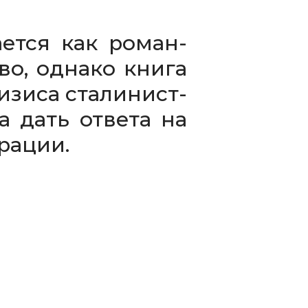
­ется как роман-​
тво, однако книга
­зиса ста­ли­нист­
ла дать ответа на
врации.