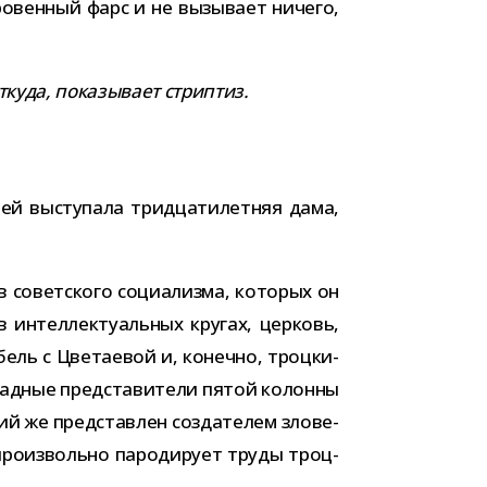
кро­вен­ный фарс и не вызы­вает ничего,
уда, пока­зы­вает стрип­тиз.
цей высту­пала трид­ца­ти­лет­няя дама,
.
 совет­ского соци­а­лизма, кото­рых он
тел­лек­ту­аль­ных кру­гах, цер­ковь,
Бабель с Цветаевой и, конечно, троц­ки­
ад­ные пред­ста­ви­тели пятой колонны
 же пред­став­лен созда­те­лем зло­ве­
про­из­вольно паро­ди­рует труды троц­