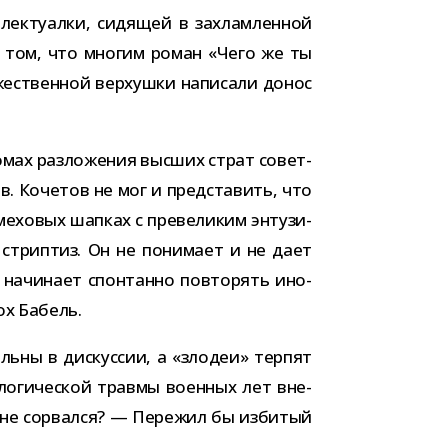
ек­ту­алки, сидя­щей в захлам­лен­ной
. О том, что мно­гим роман «Чего же ты
­же­ствен­ной вер­хушки напи­сали донос
мах раз­ло­же­ния выс­ших страт совет­
ов. Кочетов не мог и пред­ста­вить, что
хо­вых шап­ках с пре­ве­ли­ким энту­зи­
стрип­тиз. Он не пони­мает и не дает
 начи­нает спон­танно повто­рять ино­
ох Бабель.
ьны в дис­кус­сии, а «зло­деи» тер­пят
­ло­ги­че­ской травмы воен­ных лет вне­
дей не сорвался? — Пережил бы изби­тый