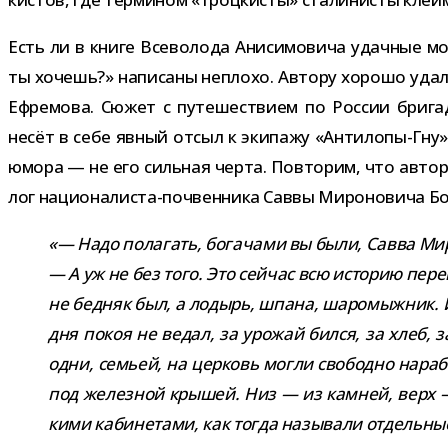
Есть ли в книге Всеволода Анисимовича удач­ные моме
ты хочешь?» напи­саны неплохо. Автору хорошо удался
Ефремова. Сюжет с путе­ше­ствием по России бри­гады
несёт в себе явный отсыл к эки­пажу «Антилопы-​Гну»
юмора — не его силь­ная черта. Повторим, что автор ма
лог националиста-​почвенника Саввы Мироновича Бого
«— Надо пола­гать, бога­чами вы были, Савва Ми
— А уж не без того. Это сей­час всю исто­рию пере­
не бед­няк был, а лодырь, шпана, шаро­мыж­ник. И
дня покоя не ведал, за уро­жай бился, за хлеб, 
одни, семьей, на цер­ковь могли сво­бодно нара­бо
под желез­ной кры­шей. Низ — из кам­ней, верх —
кими каби­не­тами, как тогда назы­вали отдель­н