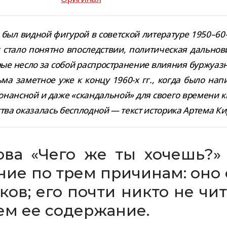
 вид­ной фигу­рой в совет­ской лите­ра­туре 1950–60-х
 стало понятно впо­след­ствии, поли­ти­че­ская даль­но­
е несло за собой рас­про­стра­не­ние вли­я­ния бур­жу­аз
ма замет­ное уже к концу 1960-​х гг., когда было напи­
нанс­ной и даже «скан­даль­ной» для сво­его вре­мени 
­ства ока­за­лась бес­плод­ной — текст исто­рика Артема 
ова «Чего же ты хочешь?» 
е­ние по трем при­чи­нам: оно
­ков; его почти никто не чит
ем ее содержание.