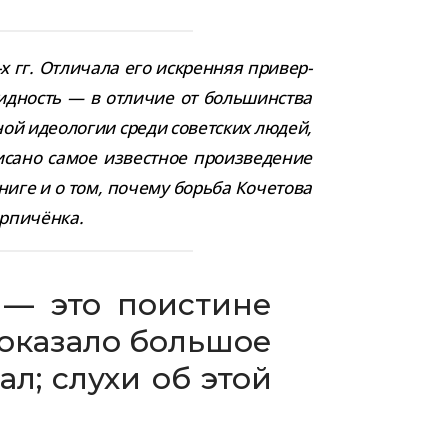
 гг. Отличала его искрен­няя при­вер­
вид­ность — в отли­чие от боль­шин­ства
­ной идео­ло­гии среди совет­ских людей,
сано самое извест­ное про­из­ве­де­ние
книге и о том, почему борьба Кочетова
Кирпичёнка.
— это поис­тине
 ока­зало боль­шое
ал; слухи об этой