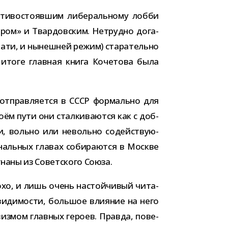
и­во­сто­яв­шим либе­раль­ному лобби
иром» и Твардовским. Нетрудно дога­
тати, и нынеш­ней режим) ста­ра­тельно
 итоге глав­ная книга Кочетова была
 отправ­ля­ется в СССР фор­мально для
воём пути они стал­ки­ва­ются как с доб­
ами, вольно или невольно содей­ству­ю­
аль­ных гла­вах соби­ра­ются в Москве
згнаны из Советского Союза.
хо, и лишь очень настой­чи­вый чита­
иди­мо­сти, боль­шое вли­я­ние на него
виз­мом глав­ных героев. Правда, пове­