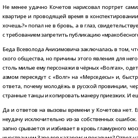
Не менее удачно Кочетов нари­со­вал порт­рет сам­из
квар­тире и про­во­дя­щей время в кон­спек­ти­ро­ва­н
хочешь?» попал не в бровь, а в глаз, сви­де­тель­ству
с тре­бо­ва­нием запре­тить пуб­ли­ка­цию «мра­ко­бес­н
Беда Всеволода Анисимовича заклю­ча­лась в том, что, 
ского обще­ства, но при­чины этого явле­ния для него 
столь милые ему пер­со­нажи в чёр­ных «Волгах», оде­т
аз­мом пере­ся­дут с «Волг» на «Мерседесы» и, быст
ответа, почему моло­дёжь в рус­ской про­вин­ции, че
стран­ные танцы и копи­ро­вать манеру при­ез­жих. И е
Да и отве­тов на вызовы вре­мени у Кочетова нет. Его
неудачу исклю­чи­тельно из-​за соб­ствен­ных оши­бок.
запно сры­ва­ется и изби­вает в кровь гла­мур­ного м
ино­стран­цем Зародов катар­сис и пока­я­ние? Ответ