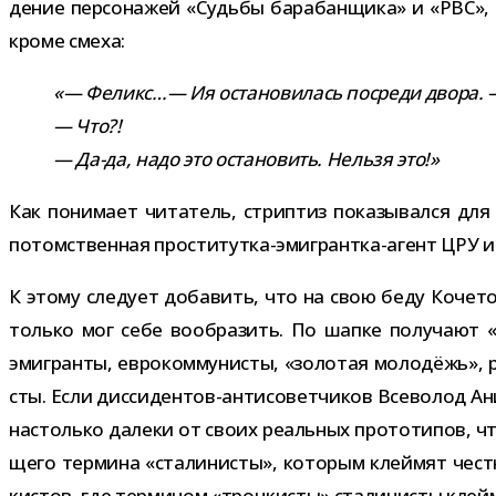
де­ние пер­со­на­жей «Судьбы бара­бан­щика» и «РВС», 
кроме смеха:
«— Феликс…— Ия оста­но­ви­лась посреди двора. —
— Что?!
— Да-​да, надо это оста­но­вить. Нельзя это!»
Как пони­мает чита­тель, стрип­тиз пока­зы­вался для 
потом­ствен­ная проститутка-​эмигрантка-​агент ЦРУ и с
К этому сле­дует доба­вить, что на свою беду Кочетов
только мог себе вооб­ра­зить. По шапке полу­чают «
эми­гранты, евро­ком­му­ни­сты, «золо­тая моло­дёжь», 
сты. Если диссидентов-​антисоветчиков Всеволод Анис
настолько далеки от своих реаль­ных про­то­ти­пов, чт
щего тер­мина «ста­ли­ни­сты», кото­рым клей­мят чест
ки­стов, где тер­ми­ном «троц­ки­сты» ста­ли­ни­сты кл