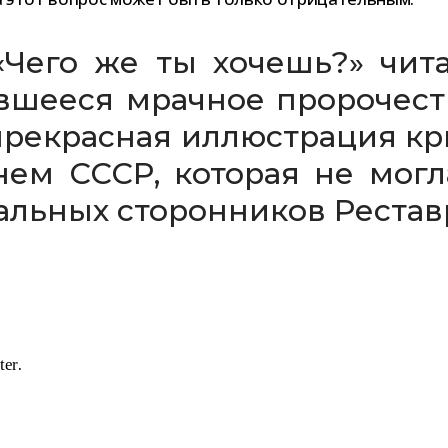
 «Чего же ты хочешь?» чита
е­еся мрач­ное про­ро­че­с
е­крас­ная иллю­стра­ция кри
­нем СССР, кото­рая не мог
аль­ных сто­рон­ни­ков Реста
.
ter