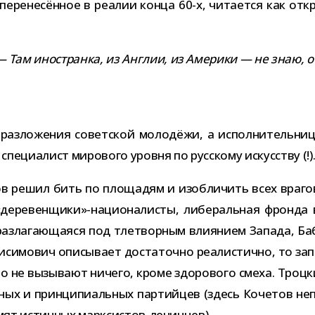
пере­не­сён­ное в реа­лии конца 60-​х, чита­ется как от
 Там ино­странка, из Англии, из Америки — не знаю, отк
раз­ло­же­ния совет­ской моло­дёжи, а испол­ни­тель­ни­
пе­ци­а­лист миро­вого уровня по рус­скому искусству (!)
 решил бить по пло­ща­дям и изоб­ли­чить всех вра­гов
деревенщики»-националисты, либе­раль­ная фронда в ин
раз­ла­га­ю­ща­яся под тле­твор­ным вли­я­нием Запада, 
имович опи­сы­вает доста­точно реа­ли­стично, то зап
о не вызы­вают ничего, кроме здо­ро­вого смеха. Троцкий
­ных и прин­ци­пи­аль­ных пар­тий­цев (здесь Кочетов не
ей­мят истин­ных марксистов-ленинцев).