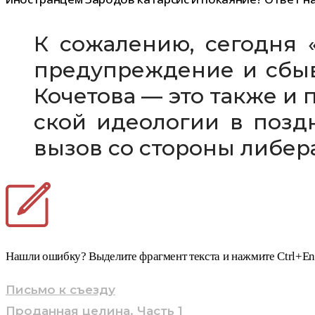
К сожа­ле­нию, сего­дня
предупреждение и сбыв­ш
Кочетова — это также и пр
ской идео­ло­гии в позд
вызов со сто­роны либе­р
Нашли ошибку? Выделите фраг­мент тек­ста и нажмите Ctrl+En
Навигация
Письмо к съезду
Проданная целина. Часть 1