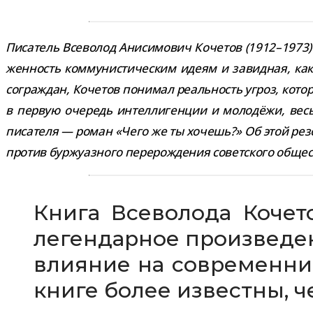
Писатель Всеволод Анисимович Кочетов (1912–1973) был
жен­ность ком­му­ни­сти­че­ским идеям и завид­ная, как
сограж­дан, Кочетов пони­мал реаль­ность угроз, кото­ры
в первую оче­редь интел­ли­ген­ции и моло­дёжи, весь
писа­теля — роман «Чего же ты хочешь?» Об этой резо­
про­тив бур­жу­аз­ного пере­рож­де­ния совет­ского обще
Книга Всеволода Кочет
леген­дар­ное про­из­ве­д
вли­я­ние на совре­мен­ни
книге более известны, ч