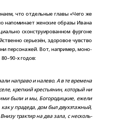
­знаем, что отдель­ные главы «Чего же
но напо­ми­нает жен­ские образы Ивана
ально скон­стру­и­ро­ван­ном фур­гоне
твенно серье­зён, здо­ро­вое чув­ство
и пер­со­на­жей. Вот, напри­мер, моно­
 80–90-х годов:
о­вали направо и налево. А в те вре­мена
еле, креп­кий кре­стья­нин, кото­рый ни
я­щими были и мы, Богородицкие, ежели
 как у пра­деда, дом был двух­этаж­ный,
Внизу трак­тир на два зала, с несколь­