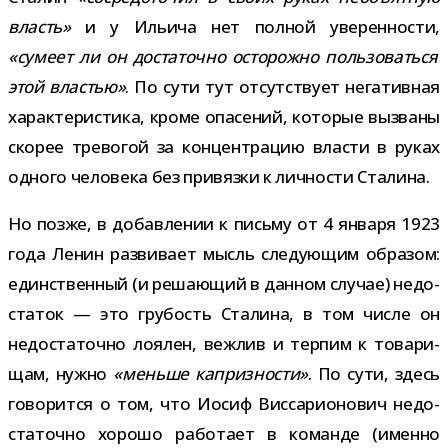
власть»
и у Ильича нет пол­ной уве­рен­но­сти,
«сумеет ли он доста­точно осто­рожно поль­зо­ваться
этой вла­стью»
. По сути тут отсут­ствует нега­тив­ная
харак­те­ри­стика, кроме опа­се­ний, кото­рые вызваны
ско­рее тре­во­гой за кон­цен­тра­цию вла­сти в руках
одного чело­века без при­вязки к лич­но­сти Сталина.
Но позже, в добав­ле­нии к письму от 4 января 1923
года Ленин раз­ви­вает мысль сле­ду­ю­щим обра­зом:
един­ствен­ный (и реша­ю­щий в дан­ном слу­чае) недо­
ста­ток — это гру­бость Сталина, в том числе он
недо­ста­точно лоя­лен, веж­лив и тер­пим к това­ри­
щам, нужно
«меньше каприз­но­сти»
. По сути, здесь
гово­рится о том, что Иосиф Виссарионович недо­
ста­точно хорошо рабо­тает в команде (именно