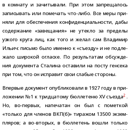
в ком­нату и зачи­ты­вали. При этом запре­ща­лось
запи­сы­вать или поме­чать что-​либо. Все меры при­
няли для обес­пе­че­ния кон­фи­ден­ци­аль­но­сти, дабы
содер­жа­ние «заве­ща­ния» не утекло за пре­делы
узкого круга лиц, как того и желал сам Владимир
Ильич: письмо было именно к «съезду» и не под­ле­
жало широ­кой огласке. По резуль­та­там обсуж­де­
ния доку­мента Сталина оста­вили на посту ген­сека
при том, что он испра­вит свои сла­бые стороны.
Впервые доку­мент опуб­ли­ко­вали в 1927 году в при­
2
ло­же­нии №1 к трид­ца­тому бюл­ле­теню XV съезда
.
Но, во-​первых, напе­ча­тан он был с помет­кой
«только для чле­нов ВКП(б)» тира­жом 13500 экзем­
пля­ров; а во-​вторых, в бюл­ле­тень вошли только