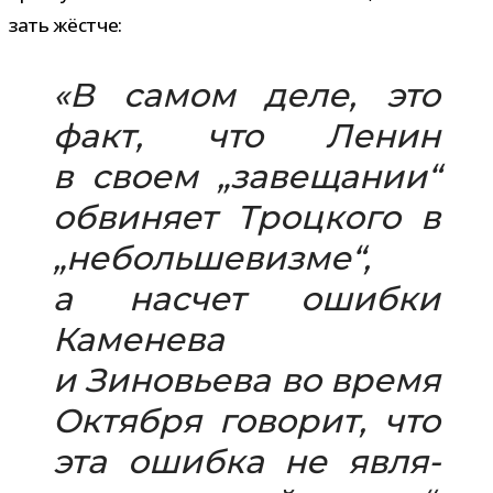
зать жёстче:
«В самом деле, это
факт, что Ленин
в своем „заве­ща­нии“
обви­няет Троцкого в
„неболь­ше­визме“,
а насчет ошибки
Каменева
и Зиновьева во время
Октября гово­рит, что
эта ошибка не явля­