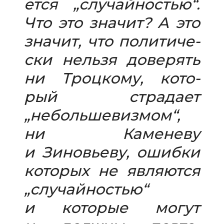
ется „слу­чай­но­стью“.
Что это зна­чит? А это
зна­чит, что поли­ти­че­
ски нельзя дове­рять
ни Троцкому, кото­
рый стра­дает
„неболь­ше­виз­мом“,
ни Каменеву
и Зиновьеву, ошибки
кото­рых не явля­ются
„слу­чай­но­стью“
и кото­рые могут