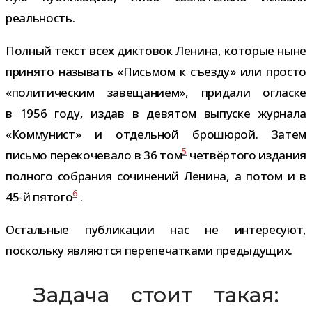
реальность.
Полный текст всех дик­то­вок Ленина, кото­рые ныне
при­нято назы­вать «Письмом к съезду» или про­сто
«поли­ти­че­ским заве­ща­нием», при­дали огласке
в 1956 году, издав в девя­том выпуске жур­нала
«Коммунист» и отдель­ной бро­шю­рой. Затем
5
письмо пере­ко­че­вало в 36 том
чет­вёр­того изда­ния
пол­ного собра­ния сочи­не­ний Ленина, а потом и в
6
45-​й пятого
.
Остальные пуб­ли­ка­ции нас не инте­ре­суют,
поскольку явля­ются пере­пе­чат­ками предыдущих.
Задача стоит такая: