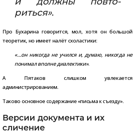
и должны повто­
риться»
.
Про Бухарина гово­рится, мол, хотя он боль­шой
тео­ре­тик, но имеет налёт схоластики:
«…он нико­гда не учился и, думаю, нико­гда не
пони­мал вполне диа­лек­тики»
.
А Пятаков слиш­ком увле­ка­ется
администрированием.
Таково основ­ное содер­жа­ние «письма к съезду».
Версии документа и их
сличение