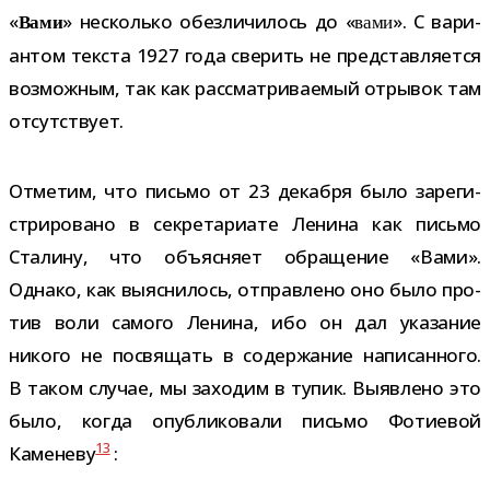
«
» несколько обез­ли­чи­лось до «
». С вари­
Вами
вами
ан­том тек­ста 1927 года све­рить не пред­став­ля­ется
воз­мож­ным, так как рас­смат­ри­ва­е­мый отры­вок там
отсутствует.
Отметим, что письмо от 23 декабря было заре­ги­
стри­ро­вано в сек­ре­та­ри­ате Ленина как письмо
Сталину, что объ­яс­няет обра­ще­ние «Вами».
Однако, как выяс­ни­лось, отправ­лено оно было про­
тив воли самого Ленина, ибо он дал ука­за­ние
никого не посвя­щать в содер­жа­ние напи­сан­ного.
В таком слу­чае, мы захо­дим в тупик. Выявлено это
было, когда опуб­ли­ко­вали письмо Фотиевой
13
Каменеву
: