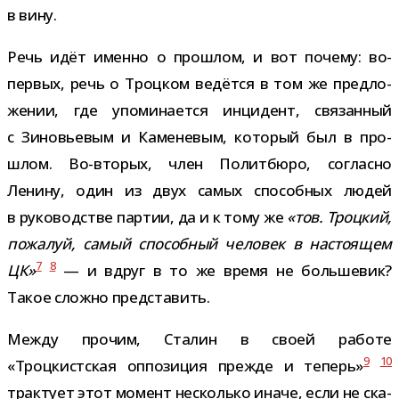
в вину.
Речь идёт именно о про­шлом, и вот почему: во-​
первых, речь о Троцком ведётся в том же пред­ло­
же­нии, где упо­ми­на­ется инци­дент, свя­зан­ный
с Зиновьевым и Каменевым, кото­рый был в про­
шлом. Во-​вторых, член Политбюро, согласно
Ленину, один из двух самых спо­соб­ных людей
в руко­вод­стве пар­тии, да и к тому же
«тов. Троцкий,
пожа­луй, самый спо­соб­ный чело­век в насто­я­щем
7
8
ЦК»
— и вдруг в то же время не боль­ше­вик?
Такое сложно представить.
Между про­чим, Сталин в своей работе
9
10
«Троцкистская оппо­зи­ция прежде и теперь»
трак­тует этот момент несколько иначе, если не ска­