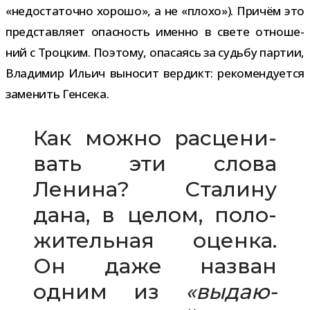
«недо­ста­точно хорошо», а не «плохо»). Причём это
пред­став­ляет опас­ность именно в свете отно­ше­
ний с Троцким. Поэтому, опа­са­ясь за судьбу пар­тии,
Владимир Ильич выно­сит вер­дикт: реко­мен­ду­ется
заме­нить Генсека.
Как можно рас­це­ни­
вать эти слова
Ленина? Сталину
дана, в целом, поло­
жи­тель­ная оценка.
Он даже назван
одним из
«выда­ю­