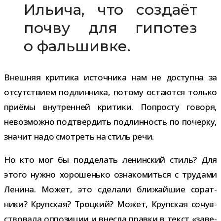
Ильича, что создаёт
почву для гипо­тез
о фальшивке.
Внешняя кри­тика источ­ника нам не доступна за
отсут­ствием под­лин­ника, потому оста­ются только
при­ёмы внут­рен­ней кри­тики. Попросту говоря,
невоз­можно под­твер­дить под­лин­ность по почерку,
зна­чит надо смот­реть на стиль речи.
Но кто мог бы под­де­лать ленин­ский стиль? Для
этого нужно хоро­шенько озна­ко­миться с тру­дами
Ленина. Может, это сде­лали бли­жай­шие сорат­
ники? Крупская? Троцкий? Может, Крупская сочув­
ство­вала оппо­зи­ции и внесла правки в текст «заве­