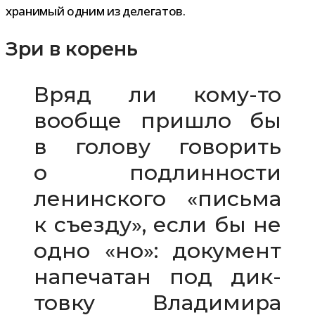
хра­ни­мый одним из делегатов.
Зри в корень
Вряд ли кому-​то
вообще при­шло бы
в голову гово­рить
о под­лин­но­сти
ленин­ского «письма
к съезду», если бы не
одно «но»: доку­мент
напе­ча­тан под дик­
товку Владимира