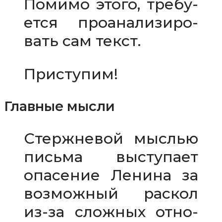
Помимо этого, тре­бу­
ется про­ана­ли­зи­ро­
вать сам текст.
Приступим!
Главные мысли
Стержневой мыс­лью
письма высту­пает
опа­се­ние Ленина за
воз­мож­ный рас­кол
из-​за слож­ных отно­