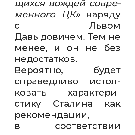
щихся вождей совре­
мен­ного ЦК»
наряду
с Львом
Давыдовичем. Тем не
менее, и он не без
недо­стат­ков.
Вероятно, будет
спра­вед­ливо истол­
ко­вать харак­те­ри­
стику Сталина как
реко­мен­да­ции,
в соот­вет­ствии