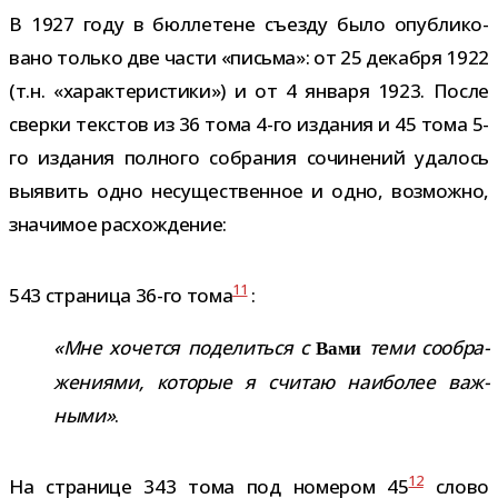
В 1927 году в бюл­ле­тене съезду было опуб­ли­ко­
вано только две части «письма»: от 25 декабря 1922
(т.н. «харак­те­ри­стики») и от 4 января 1923. После
сверки тек­стов из 36 тома 4-​го изда­ния и 45 тома 5-​
го изда­ния пол­ного собра­ния сочи­не­ний уда­лось
выявить одно несу­ще­ствен­ное и одно, воз­можно,
зна­чи­мое расхождение:
11
543 стра­ница 36-​го тома
:
«Мне хочется поде­литься с
теми сооб­ра­
Вами
же­ни­ями, кото­рые я счи­таю наи­бо­лее важ­
ными»
.
12
На стра­нице 343 тома под номе­ром 45
слово