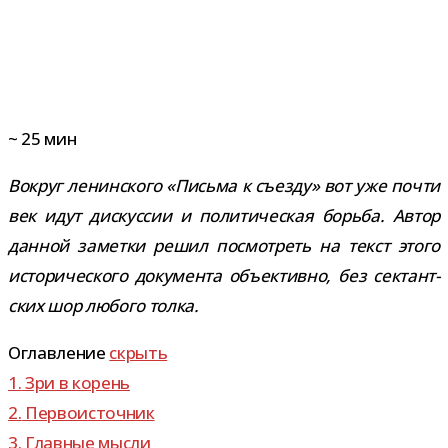
~
25
мин
Вокруг ленин­ского «Письма к съезду» вот уже почти
век идут дис­кус­сии и поли­ти­че­ская борьба. Автор
дан­ной заметки решил посмот­реть на текст этого
исто­ри­че­ского доку­мента объ­ек­тивно, без сек­тант­
ских шор любого толка.
Оглавление
скрыть
1.
Зри в корень
2.
Первоисточник
3.
Главные мысли