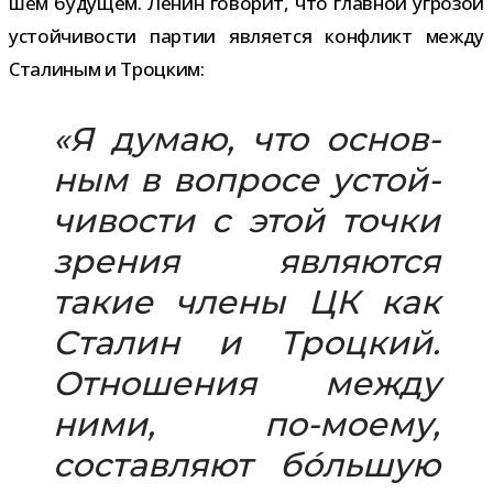
шем буду­щем. Ленин гово­рит, что глав­ной угро­зой
устой­чи­во­сти пар­тии явля­ется кон­фликт между
Сталиным и Троцким:
«Я думаю, что основ­
ным в вопросе устой­
чи­во­сти с этой точки
зре­ния явля­ются
такие члены ЦК как
Сталин и Троцкий.
Отношения между
ними, по-​моему,
состав­ляют бо́льшую