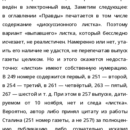
ве­дён в элек­трон­ный вид. Заметим сле­ду­ю­щее:
в оглав­ле­нии «Правды» печа­та­ется в том числе
содер­жа­ние «дис­кус­си­он­ного листка». Поэтому
вари­ант «выпав­шего» листка, кото­рый бес­следно
исче­зает, не реа­ли­сти­чен. Намеренно или нет, ута­
ить его нали­чие не удастся, не пере­пе­ча­тав выпуск
газеты цели­ком. Но и этого ока­жется недо­ста­
точно: «листки» имеют соб­ствен­ную нуме­ра­цию.
В 249 номере содер­жится пер­вый, в 251 — вто­рой,
в 254 — тре­тий, в 261 — чет­вёр­тый, 263 — пятый,
267 — шестой и т. д. При этом в 257 выпуске, дати­
ру­е­мом от 10 ноября, нет и следа «листка».
Вероятно, автор либо при­нял цитату из работы
Сталина (251 номер газеты, а не 257!) за пол­но­цен­
ную пуб­ли­ка­цию, либо созна­тельно иска­зил