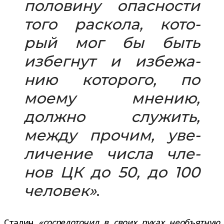
поло­вину опас­но­сти
того рас­кола, кото­
рый мог бы быть
избег­нут и избе­жа­
нию кото­рого, по
моему мне­нию,
должно слу­жить,
между про­чим, уве­
ли­че­ние числа чле­
нов ЦК до 50, до 100
чело­век»
.
Сталин
«сосре­до­то­чил в своих руках необъ­ят­ную