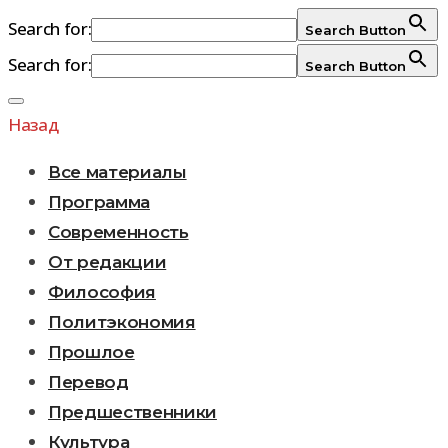
Search for:
Search Button
Search for:
Search Button
Перейти
к
Назад
содержимому
Все материалы
Программа
Современность
От редакции
Философия
Политэкономия
Прошлое
Перевод
Предшественники
Культура