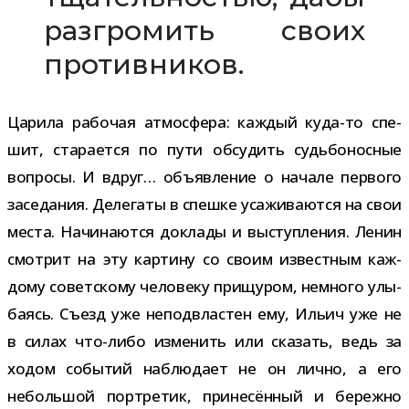
раз­гро­мить своих
противников.
Царила рабо­чая атмо­сфера: каж­дый куда-​то спе­
шит, ста­ра­ется по пути обсу­дить судь­бо­нос­ные
вопросы. И вдруг… объ­яв­ле­ние о начале пер­вого
засе­да­ния. Делегаты в спешке уса­жи­ва­ются на свои
места. Начинаются доклады и выступ­ле­ния. Ленин
смот­рит на эту кар­тину со своим извест­ным каж­
дому совет­скому чело­веку при­щу­ром, немного улы­
ба­ясь. Съезд уже непод­вла­стен ему, Ильич уже не
в силах что-​либо изме­нить или ска­зать, ведь за
ходом собы­тий наблю­дает не он лично, а его
неболь­шой порт­ре­тик, при­не­сён­ный и бережно