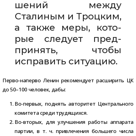
ше­ний между
Сталиным и Троцким,
а также меры, кото­
рые сле­дует пред­
при­нять, чтобы
испра­вить ситуацию.
Перво-​наперво Ленин реко­мен­дует рас­ши­рить ЦК
до 50–100 чело­век, дабы:
Во-​первых, под­нять авто­ри­тет Центрального
коми­тета среди трудящихся.
Во-​вторых, для улуч­ше­ния работы аппа­рата
пар­тии, в т. ч. при­вле­че­ния боль­шего числа