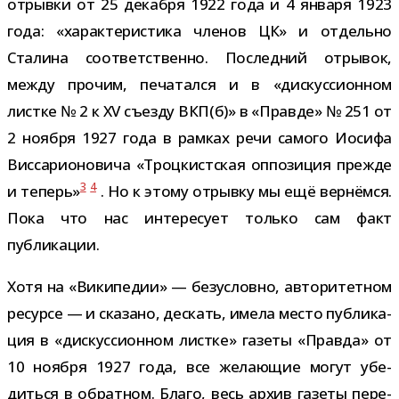
отрывки от 25 декабря 1922 года и 4 января 1923
года: «харак­те­ри­стика чле­нов ЦК» и отдельно
Сталина соот­вет­ственно. Последний отры­вок,
между про­чим, печа­тался и в «дис­кус­си­он­ном
листке № 2 к XV съезду ВКП(б)» в «Правде» № 251 от
2 ноября 1927 года в рам­ках речи самого Иосифа
Виссарионовича «Троцкистская оппо­зи­ция прежде
3
4
и теперь»
. Но к этому отрывку мы ещё вер­нёмся.
Пока что нас инте­ре­сует только сам факт
публикации.
Хотя на «Википедии» — без­условно, авто­ри­тет­ном
ресурсе — и ска­зано, дескать, имела место пуб­ли­ка­
ция в «дис­кус­си­он­ном листке» газеты «Правда» от
10 ноября 1927 года, все жела­ю­щие могут убе­
диться в обрат­ном. Благо, весь архив газеты пере­