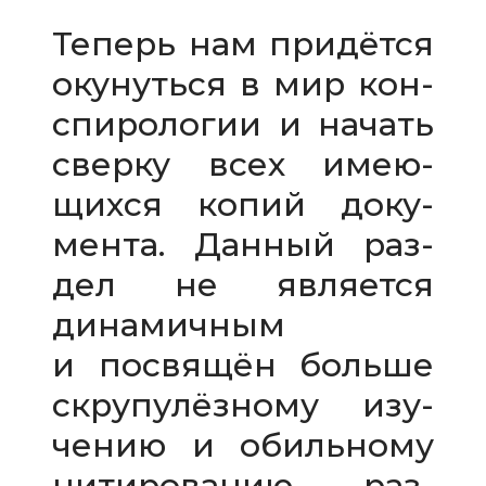
Теперь нам при­дётся
оку­нуться в мир кон­
спи­ро­ло­гии и начать
сверку всех име­ю­
щихся копий доку­
мента. Данный раз­
дел не явля­ется
дина­мич­ным
и посвя­щён больше
скру­пу­лёз­ному изу­
че­нию и обиль­ному
цити­ро­ва­нию раз­