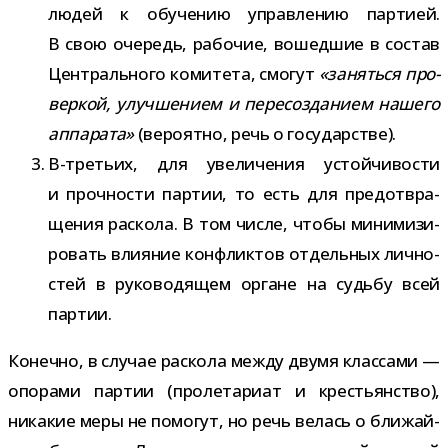
людей к обу­че­нию управ­ле­нию пар­тией.
В свою оче­редь, рабо­чие, вошед­шие в состав
Центрального коми­тета, смо­гут
«заняться про­
вер­кой, улуч­ше­нием и пере­со­зда­нием нашего
аппа­рата»
(веро­ятно, речь о государстве).
В-​третьих, для уве­ли­че­ния устой­чи­во­сти
и проч­но­сти пар­тии, то есть для предот­вра­
ще­ния рас­кола. В том числе, чтобы мини­ми­зи­
ро­вать вли­я­ние кон­флик­тов отдель­ных лич­но­
стей в руко­во­дя­щем органе на судьбу всей
партии.
Конечно, в слу­чае рас­кола между двумя клас­сами —
опо­рами пар­тии (про­ле­та­риат и кре­стьян­ство),
ника­кие меры не помо­гут, но речь велась о бли­жай­