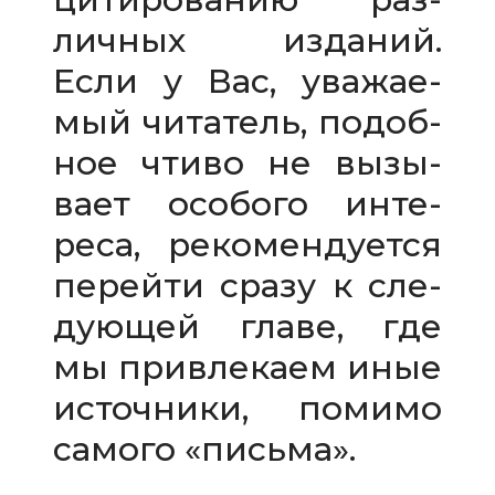
лич­ных изда­ний.
Если у Вас, ува­жа­е­
мый чита­тель, подоб­
ное чтиво не вызы­
вает осо­бого инте­
реса, реко­мен­ду­ется
перейти сразу к сле­
ду­ю­щей главе, где
мы при­вле­каем иные
источ­ники, помимо
самого «письма».