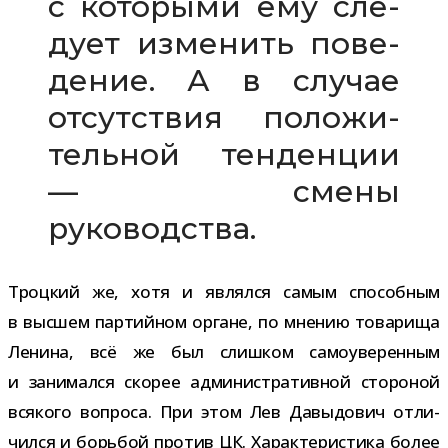
с кото­рыми ему сле­
дует изме­нить пове­
де­ние. А в слу­чае
отсут­ствия поло­жи­
тель­ной тен­ден­ции
— смены
руководства.
Троцкий же, хотя и являлся самым спо­соб­ным
в выс­шем пар­тий­ном органе, по мне­нию това­рища
Ленина, всё же был слиш­ком само­уве­рен­ным
и зани­мался ско­рее адми­ни­стра­тив­ной сто­ро­ной
вся­кого вопроса. При этом Лев Давыдович отли­
чился и борь­бой про­тив ЦК. Характеристика более