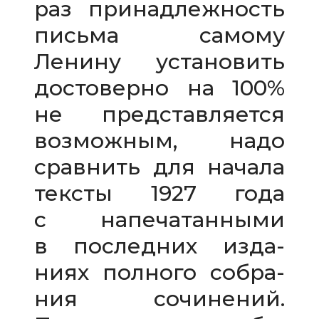
раз при­над­леж­ность
письма самому
Ленину уста­но­вить
досто­верно на 100%
не пред­став­ля­ется
воз­мож­ным, надо
срав­нить для начала
тек­сты 1927 года
с напе­ча­тан­ными
в послед­них изда­
ниях пол­ного собра­
ния сочи­не­ний.