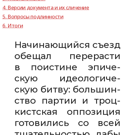
4.
Версии доку­мента и их сличение
5.
Вопросы под­лин­но­сти
6.
Итоги
Начинающийся съезд
обе­щал пере­ра­сти
в поис­тине эпи­че­
скую идео­ло­ги­че­
скую битву: боль­шин­
ство пар­тии и троц­
кист­ская оппо­зи­ция
гото­ви­лись со всей
тща­тель­но­стью, дабы