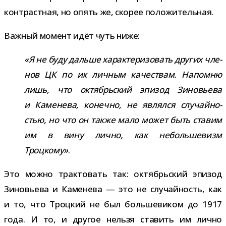
кон­траст­ная, но опять же, ско­рее положительная.
Важный момент идёт чуть ниже:
«Я не буду дальше харак­те­ри­зо­вать дру­гих чле­
нов ЦК по их лич­ным каче­ствам. Напомню
лишь, что октябрь­ский эпи­зод Зиновьева
и Каменева, конечно, не являлся слу­чай­но­
стью, но что он также мало может быть ста­вим
им в вину лично, как неболь­ше­визм
Троцкому»
.
Это можно трак­то­вать так: октябрь­ский эпи­зод
Зиновьева и Каменева — это не слу­чай­ность, как
и то, что Троцкий не был боль­ше­ви­ком до 1917
года. И то, и дру­гое нельзя ста­вить им лично