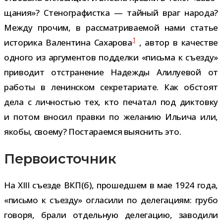
ща­ния»? Стенографистка — тай­ный враг народа?
Между про­чим, в рас­смат­ри­ва­е­мой нами ста­тье
1
исто­рика Валентина Сахарова
, автор в каче­стве
одного из аргу­мен­тов под­делки «письма к съезду»
при­во­дит отстра­не­ние Надежды Алилуевой от
работы в ленин­ском сек­ре­та­ри­ате. Как обстоят
дела с лич­но­стью тех, кто печа­тал под дик­товку
и потом вно­сил правки по жела­нию Ильича или,
якобы, сво­ему? Постараемся выяс­нить это.
Первоисточник
На XIII съезде ВКП(б), про­шед­шем в мае 1924 года,
«письмо к съезду» огла­сили по деле­га­циям: грубо
говоря, брали отдель­ную деле­га­цию, заво­дили