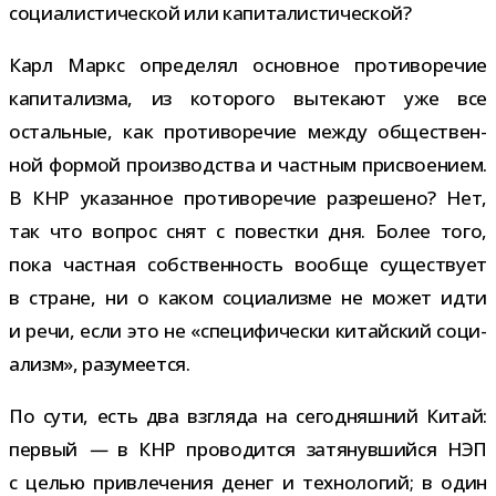
соци­а­ли­сти­че­ской или капиталистической?
Карл Маркс опре­де­лял основ­ное про­ти­во­ре­чие
капи­та­лизма, из кото­рого выте­кают уже все
осталь­ные, как про­ти­во­ре­чие между обще­ствен­
ной фор­мой про­из­вод­ства и част­ным при­сво­е­нием.
В КНР ука­зан­ное про­ти­во­ре­чие раз­ре­шено? Нет,
так что вопрос снят с повестки дня. Более того,
пока част­ная соб­ствен­ность вообще суще­ствует
в стране, ни о каком соци­а­лизме не может идти
и речи, если это не «спе­ци­фи­че­ски китай­ский соци­
а­лизм», разумеется.
По сути, есть два взгляда на сего­дняш­ний Китай:
пер­вый
—
в КНР про­во­дится затя­нув­шийся НЭП
с целью при­вле­че­ния денег и тех­но­ло­гий; в один