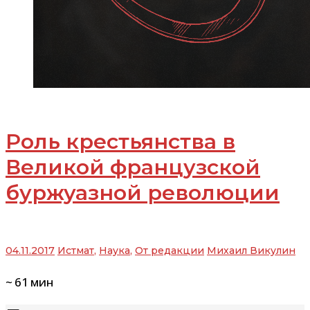
Роль крестьянства в
Великой французской
буржуазной революции
04.11.2017
Истмат
,
Наука
,
От редакции
Михаил Викулин
~
61
мин