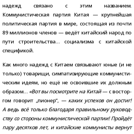
надежд свя­зано с этим назва­нием.
Коммунистическая пар­тия Китая — круп­ней­шая
поли­ти­че­ская пар­тия в мире, состо­я­щая из почти
89 мил­ли­о­нов чле­нов — ведёт китай­ский народ по
пути стро­и­тель­ства… соци­а­лизма с китай­ской
спецификой.
Как много надежд с Китаем свя­зы­вают юные (и не
только) това­рищи, сим­па­ти­зи­ру­ю­щие ком­му­ни­сти­
че­ским идеям, но ещё не осво­ив­шие их долж­ным
обра­зом…
«Вот вы посмот­рите на Китай
— с вос­тор­
гом гово­рит „пио­нер“,
— каких успе­хов он достиг!
А ведь всё только бла­го­даря пра­виль­ному руко­вод­
ству со сто­роны ком­му­ни­сти­че­ской пар­тии! Пройдёт
пару десят­ков лет, и китай­ские ком­му­ни­сты вер­нут