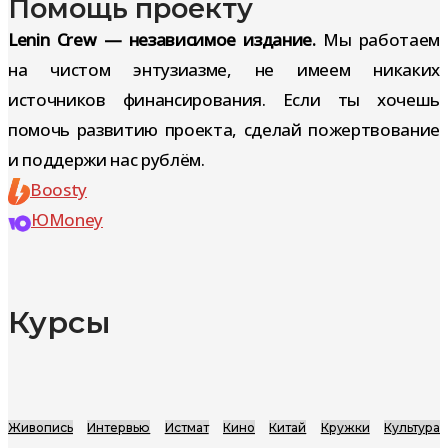
Помощь проекту
Lenin Crew — независимое издание.
Мы работаем
на чистом энтузиазме, не имеем никаких
источников финансирования. Если ты хочешь
помочь развитию проекта, сделай пожертвование
и поддержи нас рублём.
Boosty
ЮMoney
Курсы
Живопись
Интервью
Истмат
Кино
Китай
Кружки
Культура