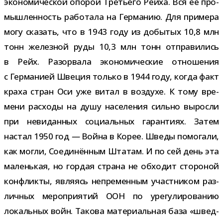
эко­но­ми­че­ской опо­рой Третьего Рейха. Вся её про­
мыш­лен­ность рабо­тала на Германию. Для при­мера
могу ска­зать, что в 1943 году из добы­тых 10,8 млн
тонн желез­ной руды 10,3 млн тонн отпра­ви­лись
в Рейх. Разорвала эко­но­ми­че­ские отно­ше­ния
с Германией Швеция только в 1944 году, когда факт
краха стран Оси уже витал в воз­духе. К тому вре­
мени рас­ходы на душу насе­ле­ния сильно выросли
при неви­дан­ных соци­аль­ных гаран­тиях. Затем
настал 1950 год
—
Война в Корее. Шведы помо­гали,
как могли, Соединённым Штатам. И по сей день эта
малень­кая, но гор­дая страна не обхо­дит сто­ро­ной
кон­фликты, явля­ясь непре­мен­ным участ­ни­ком раз­
лич­ных меро­при­я­тий ООН по уре­гу­ли­ро­ва­нию
локаль­ных войн. Такова мате­ри­аль­ная база «швед­