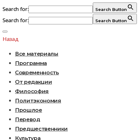
Search for:
Search Button
Search for:
Search Button
Перейти
к
Назад
содержимому
Все материалы
Программа
Современность
От редакции
Философия
Политэкономия
Прошлое
Перевод
Предшественники
Культура