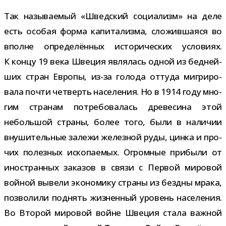
Так назы­ва­е­мый «Шведский соци­а­лизм» на деле
есть осо­бая форма капи­та­лизма, сло­жив­ша­яся во
вполне опре­де­лён­ных исто­ри­че­ских усло­виях.
К концу 19 века Швеция явля­лась одной из бед­ней­
ших стран Европы, из-​за голода оттуда мигри­ро­
вала почти чет­верть насе­ле­ния. Но в 1914 году мно­
гим стра­нам потре­бо­ва­лась дре­ве­сина этой
неболь­шой страны, более того, были в нали­чии
вну­ши­тель­ные залежи желез­ной руды, цинка и про­
чих полез­ных иско­па­е­мых. Огромные при­были от
ино­стран­ных зака­зов в связи с Первой миро­вой
вой­ной вывели эко­но­мику страны из без­дны мрака,
поз­во­лили под­нять жиз­нен­ный уро­вень насе­ле­ния.
Во Второй миро­вой войне Швеция стала важ­ной