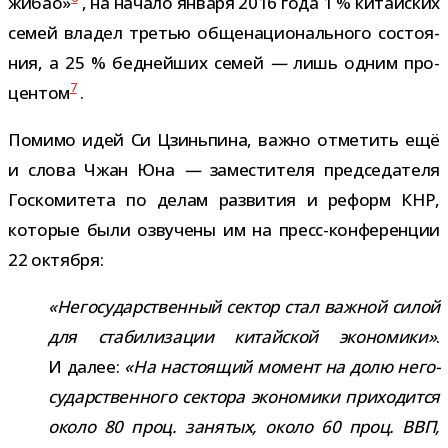
жибао»
, на начало января 2016 года 1 % китай­ских
семей вла­дел тре­тью обще­на­ци­о­наль­ного состо­я­
ния, а 25 % бед­ней­ших семей
—
лишь одним про­
7
цен­том
.
Помимо идей Си Цзиньпина, важно отме­тить ещё
и слова Чжан Юна
—
заме­сти­теля пред­се­да­теля
Госкомитета по делам раз­ви­тия и реформ КНР,
кото­рые были озву­чены им на пресс-​конференции
22 октября:
«Негосударственный сек­тор стал важ­ной силой
для ста­би­ли­за­ции китай­ской эко­но­мики»
.
И далее:
«На насто­я­щий момент на долю него­
су­дар­ствен­ного сек­тора эко­но­мики при­хо­дится
около 80 проц. заня­тых, около 60 проц. ВВП,