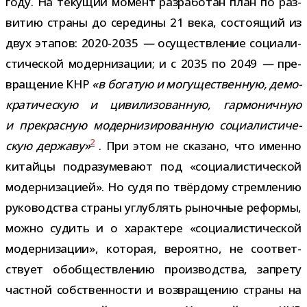
году. На теку­щий момент раз­ра­бо­тан план по раз­
ви­тию страны до сере­дины 21 века, состо­я­щий из
двух эта­пов: 2020-2035
—
осу­ществ­ле­ние соци­а­ли­
сти­че­ской модер­ни­за­ции; и с 2035 по 2049
—
пре­
вра­ще­ние КНР
«в бога­тую и могу­ще­ствен­ную, демо­
кра­ти­че­скую и циви­ли­зо­ван­ную, гар­мо­нич­ную
и пре­крас­ную модер­ни­зи­ро­ван­ную соци­а­ли­сти­че­
2
скую дер­жаву»
. При этом не ска­зано, что именно
китайцы под­ра­зу­ме­вают под «соци­а­ли­сти­че­ской
модер­ни­за­цией». Но судя по твёр­дому стрем­ле­нию
руко­вод­ства страны углуб­лять рыноч­ные реформы,
можно судить и о харак­тере «соци­а­ли­сти­че­ской
модер­ни­за­ции», кото­рая, веро­ятно, не соот­вет­
ствует обоб­ществ­ле­нию про­из­вод­ства, запрету
част­ной соб­ствен­но­сти и воз­вра­ще­нию страны на