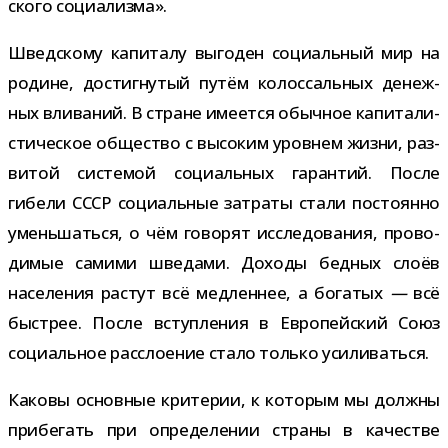
ского социализма».
Шведскому капи­талу выго­ден соци­аль­ный мир на
родине, достиг­ну­тый путём колос­саль­ных денеж­
ных вли­ва­ний. В стране име­ется обыч­ное капи­та­ли­
сти­че­ское обще­ство с высо­ким уров­нем жизни, раз­
ви­той систе­мой соци­аль­ных гаран­тий. После
гибели СССР соци­аль­ные затраты стали посто­янно
умень­шаться, о чём гово­рят иссле­до­ва­ния, про­во­
ди­мые самими шве­дами. Доходы бед­ных слоёв
насе­ле­ния рас­тут всё мед­лен­нее, а бога­тых
—
всё
быст­рее. После вступ­ле­ния в Европейский Союз
соци­аль­ное рас­сло­е­ние стало только усиливаться.
Каковы основ­ные кри­те­рии, к кото­рым мы должны
при­бе­гать при опре­де­ле­нии страны в каче­стве