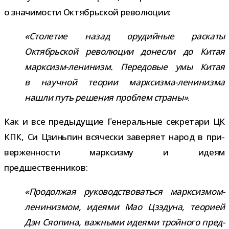
о зна­чи­мо­сти Октябрьской революции:
«Столетие назад ору­дий­ные рас­каты
Октябрьской рево­лю­ции донесли до Китая
марксизм-​ленинизм. Передовые умы Китая
в науч­ной тео­рии марксизма-​ленинизма
нашли путь реше­ния про­блем страны»
.
Как и все преды­ду­щие Генеральные сек­ре­тари ЦК
КПК, Си Цзиньпин вся­че­ски заве­ряет народ в при­
вер­жен­но­сти марк­сизму и идеям
предшественников:
«Продолжая руко­вод­ство­ваться марксизмом-​
ленинизмом, иде­ями Мао Цзэдуна, тео­рией
Дэн Сяопина, важ­ными иде­ями трой­ного пред­