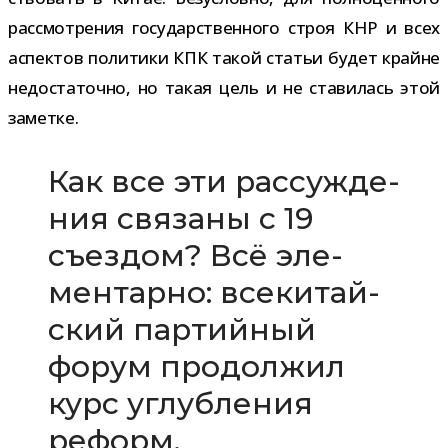
рас­смот­ре­ния госу­дар­ствен­ного строя КНР и всех
аспек­тов поли­тики КПК такой ста­тьи будет крайне
недо­ста­точно, но такая цель и не ста­ви­лась этой
заметке.
Как все эти рас­суж­де­
ния свя­заны с 19
съез­дом? Всё эле­
мен­тарно: все­ки­тай­
ский пар­тий­ный
форум про­дол­жил
курс углуб­ле­ния
реформ.