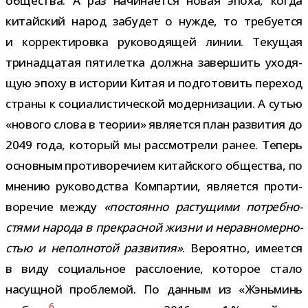
обще­ства. А раз начи­на­ется новая эпоха, когда
китай­ский народ забу­дет о нужде, то тре­бу­ется
и кор­рек­ти­ровка руко­во­дя­щей линии. Текущая
три­на­дца­тая пяти­летка должна завер­шить ухо­дя­
щую эпоху в исто­рии Китая и под­го­то­вить пере­ход
страны к соци­а­ли­сти­че­ской модер­ни­за­ции. А сутью
«нового слова в тео­рии» явля­ется план раз­ви­тия до
2049 года, кото­рый мы рас­смот­рели ранее. Теперь
основ­ным про­ти­во­ре­чием китай­ского обще­ства, по
мне­нию руко­вод­ства Компартии, явля­ется про­ти­
во­ре­чие между
«посто­янно рас­ту­щими потреб­но­
стями народа в пре­крас­ной жизни и нерав­но­мер­но­
стью и непол­но­той раз­ви­тия»
. Вероятно, име­ется
в виду соци­аль­ное рас­сло­е­ние, кото­рое стало
насущ­ной про­бле­мой. По дан­ным из «Жэньминь
6