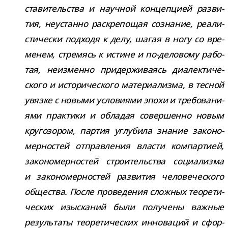
ста­ви­тель­ства и науч­ной кон­цеп­цией раз­ви­
тия, неустанно рас­кре­по­щая созна­ние, реа­ли­
сти­че­ски под­ходя к делу, шагая в ногу со вре­
ме­нем, стре­мясь к истине и по-​деловому рабо­
тая, неиз­менно при­дер­жи­ва­ясь диа­лек­ти­че­
ского и исто­ри­че­ского мате­ри­а­лизма, в тес­ной
увязке с новыми усло­ви­ями эпохи и тре­бо­ва­ни­
ями прак­тики и обла­дая совер­шенно новым
кру­го­зо­ром, пар­тия углу­била зна­ние зако­но­
мер­но­стей отправ­ле­ния вла­сти ком­пар­тией,
зако­но­мер­но­стей стро­и­тель­ства соци­а­лизма
и зако­но­мер­но­стей раз­ви­тия чело­ве­че­ского
обще­ства. После про­ве­де­ния слож­ных тео­ре­ти­
че­ских изыс­ка­ний были полу­чены важ­ные
резуль­таты тео­ре­ти­че­ских инно­ва­ций и сфор­