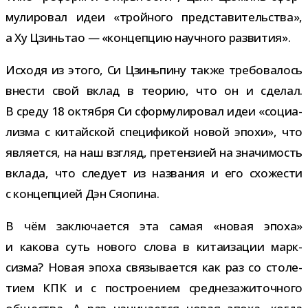
му­ли­ро­вал идеи «трой­ного пред­ста­ви­тель­ства»,
а Ху Цзиньтао
—
«кон­цеп­цию науч­ного развития».
Исходя из этого, Си Цзиньпину также тре­бо­ва­лось
вне­сти свой вклад в тео­рию, что он и сде­лал.
В среду 18 октября Си сфор­му­ли­ро­вал идеи «соци­а­
лизма с китай­ской спе­ци­фи­кой новой эпохи», что
явля­ется, на наш взгляд, пре­тен­зией на зна­чи­мость
вклада, что сле­дует из назва­ния и его схо­же­сти
с кон­цеп­цией Дэн Сяопина.
В чём заклю­ча­ется эта самая «новая эпоха»
и какова суть нового слова в кита­и­за­ции марк­
сизма? Новая эпоха свя­зы­ва­ется как раз со сто­ле­
тием КПК и с постро­е­нием сред­не­за­жи­точ­ного