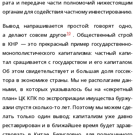
рата и пере­даче части пол­но­мо­чий ниже­сто­я­щим
орга­нам для содей­ствия част­ному инвестированию.
Вывод напра­ши­ва­ется про­стой: гово­рят одно,
10
а делают совсем дру­гое
. Общественный строй
в КНР
—
это пре­крас­ный при­мер государственно-​
монополистического капи­та­лизма: част­ный капи­
тал сра­щи­ва­ется с госу­дар­ством и его капи­та­лом.
Об этом сви­де­тель­ствует и боль­шая доля гос­сек­
тора в эко­но­мике страны. Мы не рас­по­ла­гаем дан­
ными, в кото­рых ука­зы­ва­лось бы на «сек­рет­ный
план» ЦК КПК по экс­про­при­а­ции иму­ще­ства бур­жу­
а­зии спу­стя сколько-​то лет. Поэтому мы можем сде­
лать только один вывод: капи­та­лизм уже давно
реста­ври­ро­ван и в бли­жай­шее время будет здрав­
ство­вать в Китае. Безусловно, для пол­но­цен­ного