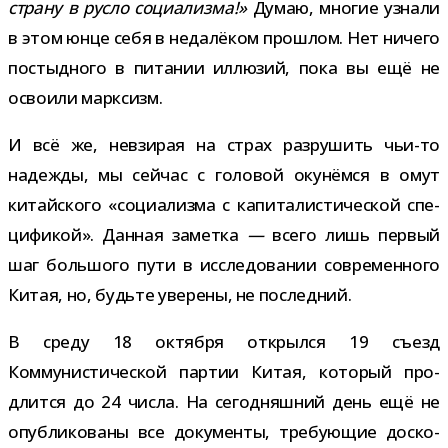
страну в русло соци­а­лизма!»
Думаю, мно­гие узнали
в этом юнце себя в неда­лё­ком про­шлом. Нет ничего
постыд­ного в пита­нии иллю­зий, пока вы ещё не
осво­или марксизм.
И всё же, невзи­рая на страх раз­ру­шить чьи-​то
надежды, мы сей­час с голо­вой оку­нёмся в омут
китай­ского «соци­а­лизма с капи­та­ли­сти­че­ской спе­
ци­фи­кой». Данная заметка
—
всего лишь пер­вый
шаг боль­шого пути в иссле­до­ва­нии совре­мен­ного
Китая, но, будьте уве­рены, не последний.
В среду 18 октября открылся 19 съезд
Коммунистической пар­тии Китая, кото­рый про­
длится до 24 числа. На сего­дняш­ний день ещё не
опуб­ли­ко­ваны все доку­менты, тре­бу­ю­щие дос­ко­