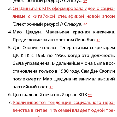
[Электронный ресурс] // Синьхуа.
↩
Си Цзиньпин: КПК сфор­ми­ро­вала идеи о соци­а­
лизме с китай­ской спе­ци­фи­кой новой эпохи
[Электронный ресурс] // Синьхуа.
↩
Мао Цзэдун. Маленькая крас­ная кни­жечка.
Предисловие за автор­ством Линь Бяо.
↩
Дэн Сяопин являлся Генеральным сек­ре­та­рём
ЦК КПК с 1956 по 1966, когда эта долж­ность
была упразд­нена. В даль­ней­шем она была вос­
ста­нов­лена только в 1980 году. Сам Дэн Сяопин
после смерти Мао Цзэдуна не зани­мал выс­ший
пар­тий­ный пост.
↩
Центральный печат­ный орган КПК
↩
Увеличивается тен­ден­ция соци­аль­ного нера­
вен­ства в Китае: 1 % семей вла­деет одной тре­