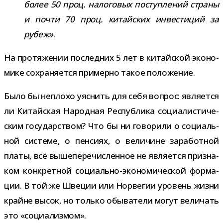
более 50 проц. нало­го­вых поступ­ле­ний страны
и почти 70 проц. китай­ских инве­сти­ций за
рубеж»
.
На про­тя­же­нии послед­них 5 лет в китай­ской эко­но­
мике сохра­ня­ется при­мерно такое положение.
Было бы неплохо уяс­нить для себя вопрос: явля­ется
ли Китайская Народная Республика соци­а­ли­сти­че­
ским госу­дар­ством? Что бы ни гово­рили о соци­аль­
ной системе, о пен­сиях, о вели­чине зара­бот­ной
платы, всё выше­пе­ре­чис­лен­ное не явля­ется при­зна­
ком кон­крет­ной социально-​экономической фор­ма­
ции. В той же Швеции или Норвегии уро­вень жизни
крайне высок, но только обы­ва­тели могут вели­чать
это «соци­а­лиз­мом».