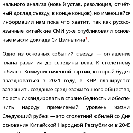
наль­ного ана­лиза (новый устав, резо­лю­ция, отчёт­
ный доклад съезду, в конце кон­цов), но име­ю­щейся
инфор­ма­ции нам пока что хва­тит, так как рус­ско­
языч­ные китай­ские СМИ уже опуб­ли­ко­вали основ­
1
ные мысли доклада Си Цзиньпина
.
Одно из основ­ных собы­тий съезда
—
огла­ше­ние
плана раз­ви­тия до сере­дины века. К сто­лет­нему
юби­лею Коммунистической пар­тии, кото­рый будет
празд­но­ваться в 2021 году, в КНР пла­ни­ру­ется
завер­шить созда­ние сред­не­за­жи­точ­ного обще­ства,
то есть лик­ви­ди­ро­вать в стране бед­ность и обес­пе­
чить народу при­ем­ле­мый уро­вень жизни.
Следующий рубеж
—
это сто­лет­ний юби­лей со Дня
осно­ва­ния Китайской Народной Республики в 2049