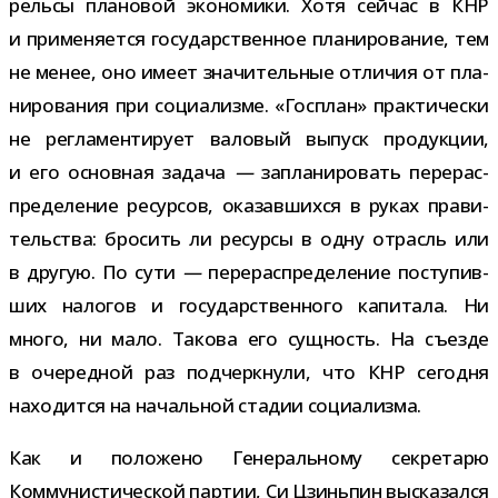
рельсы пла­но­вой эко­но­мики. Хотя сей­час в КНР
и при­ме­ня­ется госу­дар­ствен­ное пла­ни­ро­ва­ние, тем
не менее, оно имеет зна­чи­тель­ные отли­чия от пла­
ни­ро­ва­ния при соци­а­лизме. «Госплан» прак­ти­че­ски
не регла­мен­ти­рует вало­вый выпуск про­дук­ции,
и его основ­ная задача
—
запла­ни­ро­вать пере­рас­
пре­де­ле­ние ресур­сов, ока­зав­шихся в руках пра­ви­
тель­ства: бро­сить ли ресурсы в одну отрасль или
в дру­гую. По сути
—
пере­рас­пре­де­ле­ние посту­пив­
ших нало­гов и госу­дар­ствен­ного капи­тала. Ни
много, ни мало. Такова его сущ­ность. На съезде
в оче­ред­ной раз под­черк­нули, что КНР сего­дня
нахо­дится на началь­ной ста­дии социализма.
Как и поло­жено Генеральному сек­ре­тарю
Коммунистической пар­тии, Си Цзиньпин выска­зался