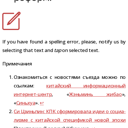
If you have found a spelling error, please, notify us by
selecting that text and
tap
on selected text.
Примечания
Ознакомиться с ново­стями съезда можно по
ссыл­кам:
китай­ский инфор­ма­ци­он­ный
интернет-​центр
, «
Жэньминь жибао
»,
«
Синьхуа
».
↩
Си Цзиньпин: КПК сфор­ми­ро­вала идеи о соци­а­
лизме с китай­ской спе­ци­фи­кой новой эпохи