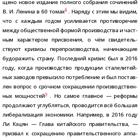
щено новое изда­ние пол­ного собра­ния сочи­не­ний
8
В. И. Ленина в 60 томах
. Наряду с этим мы видим,
что с каж­дым годом уси­ли­ва­ется про­ти­во­ре­чие
между обще­ствен­ной фор­мой про­из­вод­ства и част­
ным харак­те­ром при­сво­е­ния, о чём сви­де­тель­
ствуют кри­зисы пере­про­из­вод­ства, начи­на­ю­щие
будо­ра­жить страну. Последний кри­зис был в 2016
году, когда про­из­вод­ство про­дук­ции ста­ле­ли­тей­
ных заво­дов пре­вы­сило потреб­ле­ние и был постав­
лен вопрос о сроч­ном сокра­ще­нии про­из­вод­ствен­
9
ных мощ­но­стей
. Но самое глав­ное
—
реформы
про­дол­жают углуб­ляться, про­во­дится всё боль­шая
либе­ра­ли­за­ция эко­но­мики. Например, в 2016 году
Ли Кэцян
—
Глава китай­ского пра­ви­тель­ства,
—
при­звал к сокра­ще­нию пра­ви­тель­ствен­ного аппа­