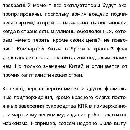
пре­крас­ный момент все экс­плу­а­та­торы будут экс­
про­при­и­ро­ваны, поскольку армия все­цело под­чи­
нена пар­тии; вто­рой
—
нака­лён­ность обста­новки,
когда в стране есть мил­ли­оны обез­до­лен­ных, кото­
рым нечего терять, кроме своих цепей, не поз­во­
ляет Компартии Китая отбро­сить крас­ный флаг
и застав­ляет стро­ить капи­та­лизм под алым зна­ме­
нем. Но только зна­ме­нем Китай и отли­ча­ется от
про­чих капи­та­ли­сти­че­ских стран.
Конечно, пер­вая вер­сия имеет и дру­гие фор­маль­
ные под­твер­жде­ния, кроме крас­ного флага: посто­
ян­ные заве­ре­ния руко­вод­ства КПК в при­вер­жен­но­
сти марксизму-​ленинизму, изда­ние работ клас­си­ков
марк­сизма. Например, совсем недавно было выпу­