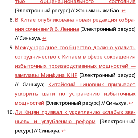
тью обще­на­ци­о­наль­ного состо­я­ния
[Электронный ресурс] // Жэньминь жибао.
↩
В Китае опуб­ли­ко­вана новая редак­ция собра­
ния сочи­не­ний В. Ленина
[Электронный ресурс]
// Синьхуа.
↩
Международное сооб­ще­ство должно уси­лить
сотруд­ни­че­ство с Китаем в сфере сокра­ще­ния
избы­точ­ных про­из­вод­ствен­ных мощ­но­стей
—
замглавы Минфина КНР
[Электронный ресурс]
// Синьхуа;
Китайский чинов­ник при­зы­вает
уско­рить шаги по устра­не­нию избы­точ­ных
мощ­но­стей
[Электронный ресурс] // Синьхуа.
↩
Ли Кэцян при­звал к укреп­ле­нию «сла­бых зве­
ньев» и углуб­ле­нию реформ
[Электронный
ресурс] // Синьхуа.
↩