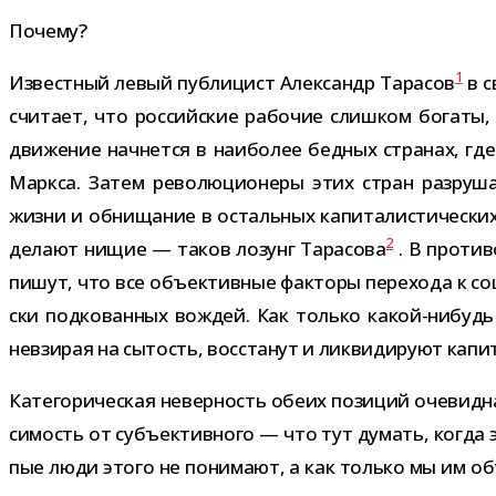
Почему?
1
Известный левый пуб­ли­цист Александр Тарасов
в с
счи­тает, что рос­сий­ские рабо­чие слиш­ком богаты, 
дви­же­ние нач­нется в наи­бо­лее бед­ных стра­нах, г
Маркса. Затем рево­лю­ци­о­неры этих стран раз­ру­шат
жизни и обни­ща­ние в осталь­ных капи­та­ли­сти­че­ск
2
делают нищие — таков лозунг Тарасова
. В про­ти­
пишут, что все объ­ек­тив­ные фак­торы пере­хода к со
ски под­ко­ван­ных вождей. Как только какой-​нибу
невзи­рая на сытость, вос­ста­нут и лик­ви­ди­руют капи­
Категорическая невер­ность обеих пози­ций оче­видна.
си­мость от субъ­ек­тив­ного — что тут думать, когда 
пые люди этого не пони­мают, а как только мы им объ­