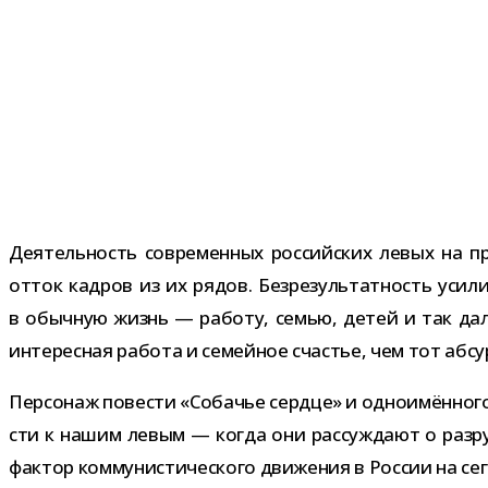
Деятельность совре­мен­ных рос­сий­ских левых на про
отток кад­ров из их рядов. Безрезультатность уси­лий
в обыч­ную жизнь — работу, семью, детей и так дал
инте­рес­ная работа и семей­ное сча­стье, чем тот абс
Персонаж пове­сти «Собачье сердце» и одно­имён­ного
сти к нашим левым — когда они рас­суж­дают о раз­ру
фак­тор ком­му­ни­сти­че­ского дви­же­ния в России на се