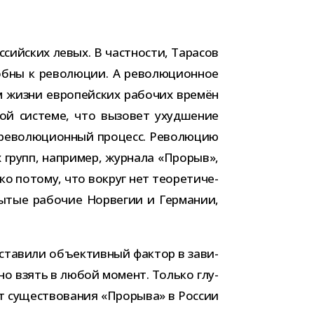
­сий­ских левых. В част­но­сти, Тарасов
бны к рево­лю­ции. А рево­лю­ци­он­ное
ям жизни евро­пей­ских рабо­чих вре­мён
ской системе, что вызо­вет ухуд­ше­ние
 рево­лю­ци­он­ный про­цесс. Революцию
ых групп, напри­мер, жур­нала «Прорыв»,
о потому, что вокруг нет тео­ре­ти­че­
 сытые рабо­чие Норвегии и Германии,
та­вили объ­ек­тив­ный фак­тор в зави­
ожно взять в любой момент. Только глу­
ет суще­ство­ва­ния «Прорыва» в России