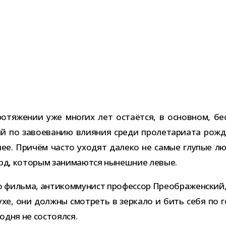
­тя­же­нии уже мно­гих лет оста­ётся, в основ­ном, бе
 по заво­е­ва­нию вли­я­ния среди про­ле­та­ри­ата рож
ее. Причём часто ухо­дят далеко не самые глу­пые л
урд, кото­рым зани­ма­ются нынеш­ние левые.
 фильма, анти­ком­му­нист про­фес­сор Преображенский,
хе, они должны смот­реть в зер­кало и бить себя по го
го­дня не состоялся.