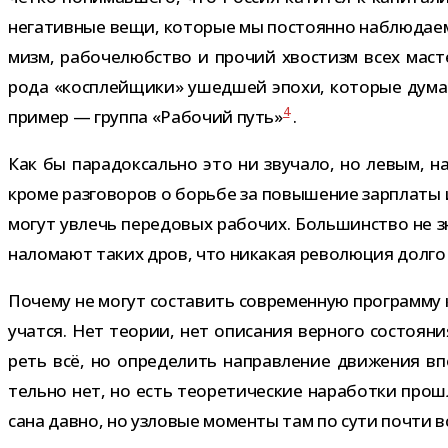
нега­тив­ные вещи, кото­рые мы посто­янно наблю­даем 
мизм, рабо­че­люб­ство и про­чий хво­стизм всех масте
рода «кос­плей­щики» ушед­шей эпохи, кото­рые дума
4
при­мер — группа «Рабочий путь»
.
Как бы пара­док­сально это ни зву­чало, но левым, на
кроме раз­го­во­ров о борьбе за повы­ше­ние зар­платы 
могут увлечь пере­до­вых рабо­чих. Большинство не зна
нало­мают таких дров, что ника­кая рево­лю­ция долг
Почему не могут соста­вить совре­мен­ную про­грамму 
учатся. Нет тео­рии, нет опи­са­ния вер­ного состо­я
реть всё, но опре­де­лить направ­ле­ние дви­же­ния в
тельно нет, но есть тео­ре­ти­че­ские нара­ботки пр
сана давно, но узло­вые моменты там по сути почти все