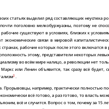
воих ста­тьях выде­лил ряд состав­ля­ю­щих неуспеха рос
почти пого­ловно мел­ко­бур­жу­азны, поэтому не спо­со
де рабо­чие суще­ствуют в усло­виях, близ­ких к усло­ви
 эко­но­ми­че­ские связи в миро­вой капи­та­ли­сти­че­
их стра­нах, рабо­чие кото­рых после этого вклю­чатся в
во­по­лож­ность этому, пред­ста­ви­тели неко­то­рых лев
ци­а­лизму во всём мире налицо, а рево­лю­ции нет тольк
дь Маркс или Ленин объ­явится, так сразу всё будет,
3
та­лизм
.
 Прорывовцы, напри­мер, прак­ти­че­ски пол­но­стью пос
эко­но­ми­че­ски всё готово, а раз готово, то власть м
яс­ним, всё и слу­чится. Вопрос о том, почему за 15 л