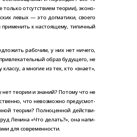
 только отсут­ствием тео­рии), эко­но­
­ских левых — это дог­ма­тики, сво­его
при­ме­нить к насто­я­щему, типич­ный
д­ло­жить рабо­чим, у них нет ничего,
при­вле­ка­тель­ный образ буду­щего, не
классу, а мно­гие из тех, кто «знает»,
у нет тео­рии и зна­ний? Потому что не
тественно, что невоз­можно преду­смот­
ен­ной тео­рии? Полноценной дей­стви­
 труд Ленина «Что делать?», она напи­
­ками для современности.