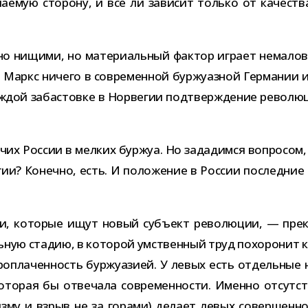
­е­мую сто­рону, и всё ли зави­сит только от каче­ства 
 нищими, но мате­ри­аль­ный фак­тор играет нема­ло­ва
ой Маркс ничего в совре­мен­ной бур­жу­аз­ной Германии
ж­дой заба­стовке в Норвегии под­твер­жде­ние рево­лю­
чих России в мел­ких бур­жуа. Но зада­димся вопро­сом, 
ии? Конечно, есть. И поло­же­ние в России послед­ние 
 кото­рые ищут новый субъ­ект рево­лю­ции, — пре­ка­
ль­ную ста­дию, в кото­рой умствен­ный труд похо­ро­нит
про­пла­чен­ность бур­жу­а­зией. У левых есть отдель­ны
 кото­рая бы отве­чала совре­мен­но­сти. Именно отсут­
лизму и взрыв не за горами) делает левых совер­шенно