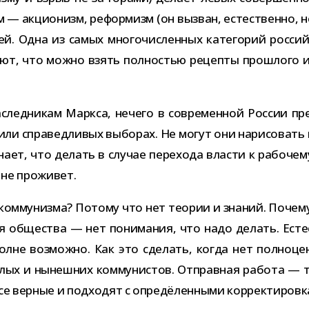
— акци­о­низм, рефор­мизм (он вызван, есте­ственно, не
й. Одна из самых мно­го­чис­лен­ных кате­го­рий рос­сий
ют, что можно взять пол­но­стью рецепты про­шлого и 
след­ни­кам Маркса, нечего в совре­мен­ной России пре
или спра­вед­ли­вых выбо­рах. Не могут они нари­со­вать 
ет, что делать в слу­чае пере­хода вла­сти к рабо­чему 
о не проживет.
ком­му­низма? Потому что нет тео­рии и зна­ний. Почем
­ния обще­ства — нет пони­ма­ния, что надо делать. Ес
полне воз­можно. Как это сде­лать, когда нет пол­но­ц
о­шлых и нынеш­них ком­му­ни­стов. Отправная работа —
 вер­ные и под­хо­дят с опре­дё­лен­ными кор­рек­ти­ров