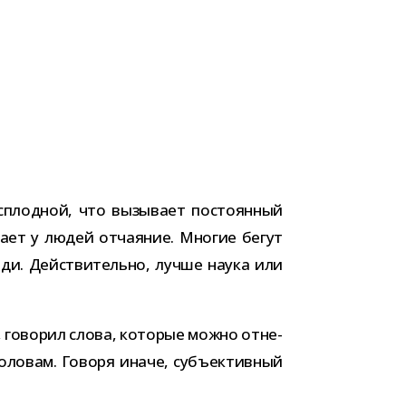
с­плод­ной, что вызы­вает посто­ян­ный
­дает у людей отча­я­ние. Многие бегут
юди. Действительно, лучше наука или
 гово­рил слова, кото­рые можно отне­
ло­вам. Говоря иначе, субъ­ек­тив­ный