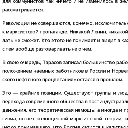
для ком­му­ни­стов так ничего и не изме­ни­лось в жела
рассматривается.
Революции не совер­ша­ются, конечно, исклю­чи­тельно
к марк­сист­ской про­па­ганде. Никакой Ленин, ника­к
лать не смо­жет. Кто этого не пони­мает и видит в ка
с тем вообще раз­го­ва­ри­вать не о чем.
В свою оче­редь, Тарасов запи­сал боль­шин­ство рабо­
поло­же­нием наём­ных работ­ни­ков в России и Норвег
ского неф­тя­ного про­цве­та­ния» остался в прошлом.
Это — край­ние пози­ции. Существуют группы и люди,
пере­хода совре­мен­ного обще­ства в пост­ин­ду­стри­а
дви­же­ния, его тео­ре­ти­че­ская немощь, а ино­гда и 
сизма, но нет пол­но­цен­ной марк­сист­ской тео­рии,
чётко пони­мав­шего, что Россия катится к капи­та­