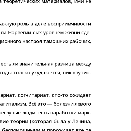
тео­ре­ти­че­ских мате­ри­а­лов, ими не
ж­ную роль в деле вос­при­им­чи­во­сти
 или Норвегии с их уров­нем жизни сде­
ци­он­ного настроя тамош­них рабо­чих,
есть ли зна­чи­тель­ная раз­ница между
годы только ухуд­ша­ется, пик «путин­
риат, когни­та­риат, кто-​то ожи­дает
 капи­та­лизм. Всё это — болезни левого
е неглу­пые люди, есть нара­ботки марк­
ствие тео­рии (кото­рая была у Ленина,
 бес­по­мощ­ными и порож­дает все те