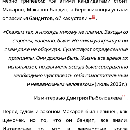
мерно при­пе­вом: «За этими кан­ди­да­тами стоит
Макаров, Макаров бан­дит, а берез­ни­ковцы устали
10
от заси­лья бан­ди­тов, ой как устали!»
.
«Скажем так, я нико­гда никому не пла­тил. Заходы со
сто­роны, конечно, были. Но ника­кую крышу я ни
с кем даже не обсуж­дал. Существуют опре­де­лен­ные
прин­ципы. Они должны быть. Жизнь все время их
испы­ты­вает, но для меня все­гда было совер­шенно
необ­хо­димо чув­ство­вать себя само­сто­я­тель­ным
и неза­ви­си­мым чело­ве­ком»
(июль 2006 г.)
11
Из интер­вью Дмитрия Рыболовлева
.
Перед судом и зако­ном Макаров был неви­нен, как
щено­чек, но то, что он бан­дит, все знали.
Интереснее то, что в девя­но­стые, когда