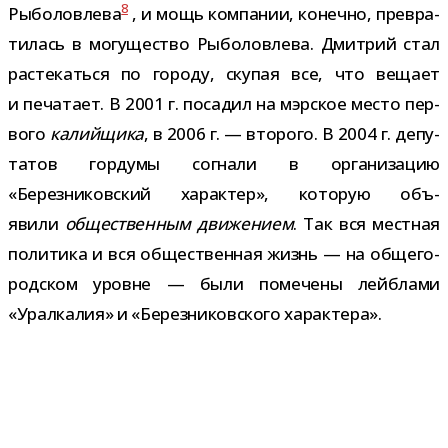
8
Рыболовлева
, и мощь ком­па­нии, конечно, пре­вра­
ти­лась в могу­ще­ство Рыболовлева. Дмитрий стал
рас­те­каться по городу, ску­пая все, что вещает
и печа­тает. В 2001 г. поса­дил на мэр­ское место пер­
вого
калий­щика
, в 2006 г. — вто­рого. В 2004 г. депу­
та­тов гор­думы согнали в орга­ни­за­цию
«Березниковский харак­тер», кото­рую объ­
явили
обще­ствен­ным дви­же­нием
. Так вся мест­ная
поли­тика и вся обще­ствен­ная жизнь — на обще­го­
род­ском уровне — были поме­чены лей­б­лами
«Уралкалия» и «Березниковского характера».