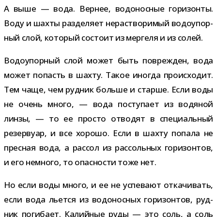
А выше — вода. Вернее, водо­нос­ные гори­зонты.
Воду и шахты раз­де­ляет нерас­тво­ри­мый водо­упор­
ный слой, кото­рый состоит из мер­геля и из солей.
Водоупорный слой может быть повре­жден, вода
может попасть в шахту. Такое ино­гда про­ис­хо­дит.
Тем чаще, чем руд­ник больше и старше. Если воды
не очень много, — вода посту­пает из водя­ной
линзы, — то ее про­сто отво­дят в спе­ци­аль­ный
резер­вуар, и все хорошо. Если в шахту попала не
прес­ная вода, а рас­сол из рас­соль­ных гори­зон­тов,
и его немного, то опас­но­сти тоже нет.
Но если воды много, и ее не успе­вают отка­чи­вать,
если вода льется из водо­нос­ных гори­зон­тов, руд­
ник поги­бает. Калийные руды — это соль, а соль