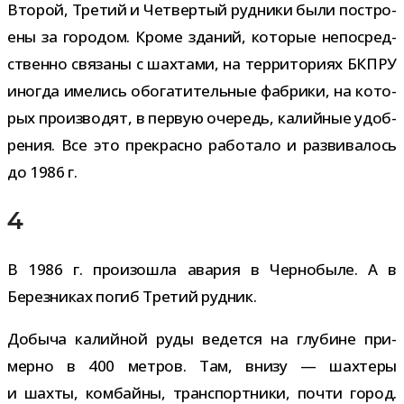
Второй, Третий и Четвертый руд­ники были постро­
ены за горо­дом. Кроме зда­ний, кото­рые непо­сред­
ственно свя­заны с шах­тами, на тер­ри­то­риях БКПРУ
ино­гда име­лись обо­га­ти­тель­ные фаб­рики, на кото­
рых про­из­во­дят, в первую оче­редь, калий­ные удоб­
ре­ния. Все это пре­красно рабо­тало и раз­ви­ва­лось
до 1986 г.
4
В 1986 г. про­изо­шла ава­рия в Чернобыле. А в
Березниках погиб Третий рудник.
Добыча калий­ной руды ведется на глу­бине при­
мерно в 400 мет­ров. Там, внизу — шах­теры
и шахты, ком­байны, транс­порт­ники, почти город.