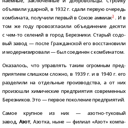
на­ем­ные, заклю­чен­ные и доб­ро­вольцы. Стройку
объ­явили удар­ной, в 1932 г. сдали первую оче­редь
3
ком­би­ната, полу­чили пер­вый в Союзе аммиак
. И в
том же году про­воз­гла­сили объ­еди­не­ние десяти
с чем-​то селе­ний в город Березники. Старый содо­
вый завод — после Гражданской его вос­ста­но­вили
и модер­ни­зи­ро­вали — был соеди­нен с комбинатом.
Оказалось, что управ­лять таким огром­ным пред­
при­я­тием слиш­ком сложно, в 1939 г. и в 1940 г. его
раз­де­лили на отдель­ные про­из­вод­ства, а от них
про­изо­шли хими­че­ские пред­при­я­тия совре­мен­ных
Березников. Это — пер­вое поко­ле­ние предприятий.
Самое круп­ное из них — азотно-​туковый
завод,
Азот
, Азотка, ныне — филиал «Азот» ком­па­