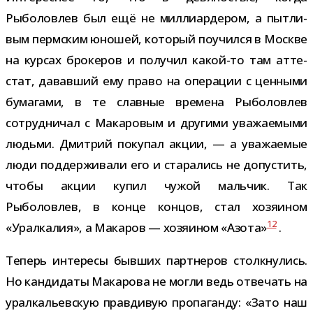
Рыболовлев был ещё не мил­ли­ар­де­ром, а пыт­ли­
вым перм­ским юно­шей, кото­рый поучился в Москве
на кур­сах бро­ке­ров и полу­чил какой-​то там атте­
стат, давав­ший ему право на опе­ра­ции с цен­ными
бума­гами, в те слав­ные вре­мена Рыболовлев
сотруд­ни­чал с Макаровым и дру­гими ува­жа­е­мыми
людьми. Дмитрий поку­пал акции, — а ува­жа­е­мые
люди под­дер­жи­вали его и ста­ра­лись не допу­стить,
чтобы акции купил чужой маль­чик. Так
Рыболовлев, в конце кон­цов, стал хозя­и­ном
12
«Уралкалия», а Макаров — хозя­и­ном «Азота»
.
Теперь инте­ресы быв­ших парт­не­ров столк­ну­лись.
Но кан­ди­даты Макарова не могли ведь отве­чать на
урал­ка­льев­скую прав­ди­вую про­па­ганду: «Зато наш