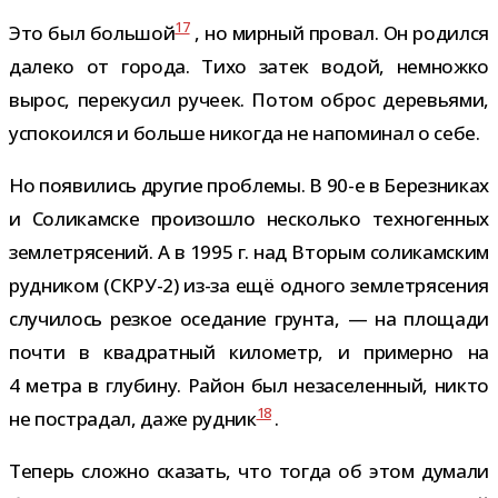
17
Это был боль­шой
, но мир­ный про­вал. Он родился
далеко от города. Тихо затек водой, немножко
вырос, пере­ку­сил ручеек. Потом оброс дере­вьями,
успо­ко­ился и больше нико­гда не напо­ми­нал о себе.
Но появи­лись дру­гие про­блемы. В 90-​е в Березниках
и Соликамске про­изо­шло несколько тех­но­ген­ных
зем­ле­тря­се­ний. А в 1995 г. над Вторым соли­кам­ским
руд­ни­ком (СКРУ-2) из-​за ещё одного зем­ле­тря­се­ния
слу­чи­лось рез­кое осе­да­ние грунта, — на пло­щади
почти в квад­рат­ный кило­метр, и при­мерно на
4 метра в глу­бину. Район был неза­се­лен­ный, никто
18
не постра­дал, даже руд­ник
.
Теперь сложно ска­зать, что тогда об этом думали