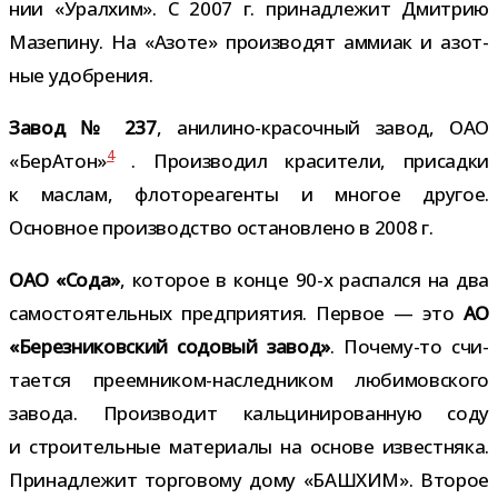
нии «Уралхим». С 2007 г. при­над­ле­жит Дмитрию
Мазепину. На «Азоте» про­из­во­дят аммиак и азот­
ные удобрения.
Завод № 237
, анилино-​красочный завод, ОАО
4
«БерАтон»
. Производил кра­си­тели, при­садки
к мас­лам, фло­то­ре­а­генты и мно­гое дру­гое.
Основное про­из­вод­ство оста­нов­лено в 2008 г.
ОАО «Сода»
, кото­рое в конце 90-​х рас­пался на два
само­сто­я­тель­ных пред­при­я­тия. Первое — это
АО
«Березниковский содо­вый завод»
. Почему-​то счи­
та­ется преемником-​наследником люби­мов­ского
завода. Производит каль­ци­ни­ро­ван­ную соду
и стро­и­тель­ные мате­ри­алы на основе извест­няка.
Принадлежит тор­го­вому дому «БАШХИМ». Второе