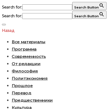
Search for:
Search Button
Search for:
Search Button
Перейти
к
Назад
содержимому
Все материалы
Программа
Современность
От редакции
Философия
Политэкономия
Прошлое
Перевод
Предшественники
Культура