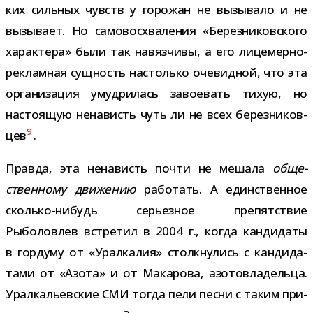
ких силь­ных чувств у горо­жан не вызы­вало и не
вызы­вает. Но само­вос­хва­ле­ния «Березниковского
харак­тера» были так навяз­чивы, а его лицемерно-​
рекламная сущ­ность настолько оче­вид­ной, что эта
орга­ни­за­ция умуд­ри­лась заво­е­вать тихую, но
насто­я­щую нена­висть чуть ли не всех берез­ни­ков­
9
цев
.
Правда, эта нена­висть почти не мешала
обще­
ствен­ному дви­же­нию
рабо­тать. А един­ствен­ное
сколько-​нибудь серьез­ное пре­пят­ствие
Рыболовлев встре­тил в 2004 г., когда кан­ди­даты
в гор­думу от «Уралкалия» столк­ну­лись с кан­ди­да­
тами от «Азота» и от Макарова, азо­то­вла­дельца.
Уралкальевские СМИ тогда пели песни с таким при­