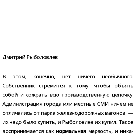
Дмитрий Рыболовлев
В этом, конечно, нет ничего необыч­ного.
Собственник стре­мится к тому, чтобы объ­ять
собой и сожрать всю про­из­вод­ствен­ную цепочку.
Администрация города или мест­ные СМИ ничем не
отли­ча­лись от парка желез­но­до­рож­ных ваго­нов, —
их надо было купить, и Рыболовлев их купил. Такое
вос­при­ни­ма­ется как
нор­маль­ная
мер­зость, и ника­