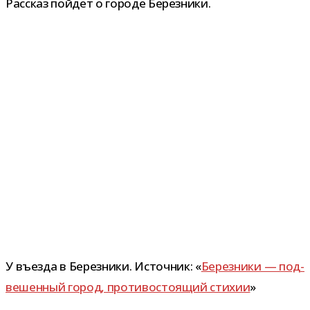
Рассказ пой­дет о городе Березники.
У въезда в Березники. Источник: «
Березники — под­
ве­шен­ный город, про­ти­во­сто­я­щий сти­хии
»