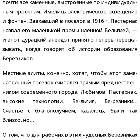
почти все камен­ные, выстро­ен­ные по инди­ви­ду­аль­
ным про­ек­там. Имелись элек­три­че­ское осве­ще­ние
и фон­тан. Заехавший в посе­лок в 1916 г. Пастернак
назвал его малень­кой про­мыш­лен­ной Бельгией, —
и этот дурац­кий анек­дот при­нято теперь пере­ска­
зы­вать, когда гово­рят об исто­рии обра­зо­ва­ния
Березников.
Местные элиты, конечно, хотят, чтобы этот заме­
ча­тель­ный посе­лок счи­тался пря­мым пред­ше­ствен­
ни­ком совре­мен­ного города. Любимов, Пастернак,
высо­кие тех­но­ло­гии, Бе-​льгия, Бе-​резники…
Счастье с бла­го­по­лу­чием, каза­лось, были так
близко, но…
О том, что для рабо­чих в этих чудес­ных Березниках