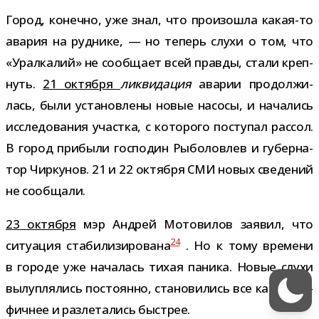
Город, конечно, уже знал, что про­изо­шла какая-​то
ава­рия на руд­нике, — но теперь слухи о том, что
«Уралкалий» не сооб­щает всей правды, стали креп­
нуть.
21 октября
лик­ви­да­ция
ава­рии про­дол­жи­
лась, были уста­нов­лены новые насосы, и нача­лись
иссле­до­ва­ния участка, с кото­рого посту­пал рас­сол.
В город при­были гос­по­дин Рыболовлев и губер­на­
тор Чиркунов. 21 и 22 октября СМИ новых све­де­ний
не сообщали.
23 октября
мэр Андрей Мотовилов заявил, что
24
ситу­а­ция ста­би­ли­зи­ро­вана
. Но к тому вре­мени
в городе уже нача­лась тихая паника. Новые слухи
вылуп­ля­лись посто­янно, ста­но­ви­лись все ката­стро­
фич­нее и раз­ле­та­лись быстрее.