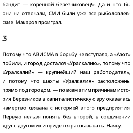
бан­дит — корен­ной берез­ни­ко­вец!». Да и что бы
они ни отве­чали, СМИ были уже все рыбо­ловлев­
ские. Макаров проиграл.
3
Потому что АВИСМА в борьбу не всту­пала, а «Азот»
побили, и город достался «Уралкалию», потому что
«Уралкалий» — круп­ней­ший наш рабо­то­да­тель,
и потому что шахты «Уралкалия» рас­по­ло­жены
прямо под горо­дом, — по всем этим при­чи­нам исто­
рия Березников в капи­та­ли­сти­че­скую эру ока­за­лась
намертво свя­зана с исто­рией этого пред­при­я­тия.
Первую нельзя понять без вто­рой, в соеди­не­нии
друг с дру­гом их и при­дется рас­ска­зы­вать. Начну.