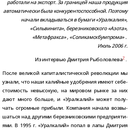
рабо­тали на экс­порт. За гра­ни­цей наша про­дук­ция
авто­ма­ти­че­ски была кон­ку­рен­то­спо­соб­ной. Поэтому
начали вкла­ды­ваться в бумаги «Уралкалия»,
«Сильвинита», берез­ни­ков­ского «Азота»,
«Метафракса»
, «Соликамскбумпрома»
.
Июль 2006 г.
7
Из интер­вью Дмитрия Рыболовлева
.
После вели­кой капи­та­ли­сти­че­ской рево­лю­ции мы
узнали, что наши калий­ные удоб­ре­ния имеют себе­
сто­и­мость невы­со­кую, на миро­вом рынке за них
дают много больше, и «Уралкалий» может полу­
чать огром­ные при­были. Компания начала воз­вы­
шаться над дру­гими берез­ни­ков­скими пред­при­я­ти­
ями. В 1995 г. «Уралкалий» попал в лапы Дмитрия