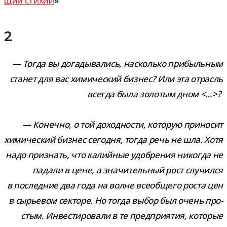
щий сти­хии
»
2
— Тогда вы дога­ды­ва­лись, насколько при­быль­ным
ста­нет для вас хими­че­ский биз­нес? Или эта отрасль
все­гда была золо­тым дном <…>?
— Конечно, о той доход­но­сти, кото­рую при­но­сит
хими­че­ский биз­нес сего­дня, тогда речь не шла. Хотя
надо при­знать, что калий­ные удоб­ре­ния нико­гда не
падали в цене, а зна­чи­тель­ный рост слу­чился
в послед­ние два года на волне все­об­щего роста цен
в сырье­вом сек­торе. Но тогда выбор был очень про­
стым. Инвестировали в те пред­при­я­тия, кото­рые