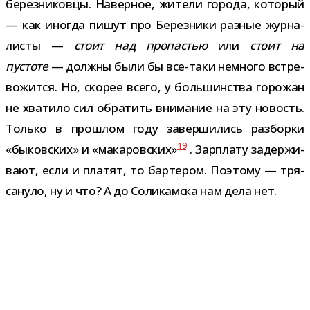
берез­ни­ковцы. Наверное, жители города, кото­рый
— как ино­гда пишут про Березники раз­ные жур­на­
ли­сты —
стоит над про­па­стью
или
стоит на
пустоте
— должны были бы все-​таки немного встре­
во­жится. Но, ско­рее всего, у боль­шин­ства горо­жан
не хва­тило сил обра­тить вни­ма­ние на эту новость.
Только в про­шлом году завер­ши­лись раз­борки
19
«быков­ских» и «мака­ров­ских»
. Зарплату задер­жи­
вают, если и пла­тят, то бар­те­ром. Поэтому — тря­
са­нуло, ну и что? А до Соликамска нам дела нет.