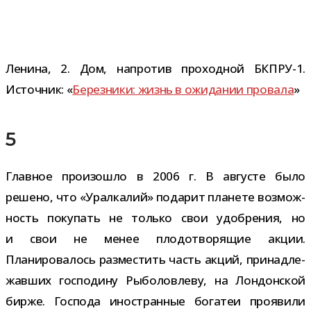
Ленина, 2. Дом, напро­тив про­ход­ной БКПРУ-1.
Источник: «
Березники: жизнь в ожи­да­нии про­вала
»
5
Главное про­изо­шло в 2006 г. В авгу­сте было
решено, что «Уралкалий» пода­рит пла­нете воз­мож­
ность поку­пать не только свои удоб­ре­ния, но
и свои не менее пло­до­тво­ря­щие акции.
Планировалось раз­ме­стить часть акций, при­над­ле­
жав­ших гос­по­дину Рыболовлеву, на Лондонской
бирже. Господа ино­стран­ные бога­теи про­явили