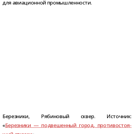
для авиа­ци­он­ной промышленности.
Березники, Рябиновый сквер. Источник:
«
Березники — под­ве­шен­ный город, про­ти­во­сто­я­