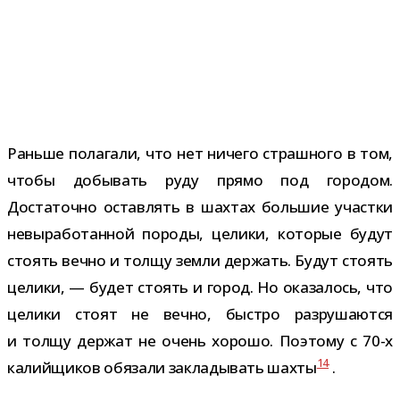
Раньше пола­гали, что нет ничего страш­ного в том,
чтобы добы­вать руду прямо под горо­дом.
Достаточно остав­лять в шах­тах боль­шие участки
невы­ра­бо­тан­ной породы, целики, кото­рые будут
сто­ять вечно и толщу земли дер­жать. Будут сто­ять
целики, — будет сто­ять и город. Но ока­за­лось, что
целики стоят не вечно, быстро раз­ру­ша­ются
и толщу дер­жат не очень хорошо. Поэтому с 70-​х
14
калий­щи­ков обя­зали закла­ды­вать шахты
.