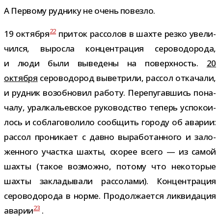
А Первому руд­нику не очень повезло.
22
19 октября
при­ток рас­со­лов в шахте резко уве­ли­
чился, выросла кон­цен­тра­ция серо­во­до­рода,
и люди были выве­дены на поверх­ность.
20
октября
серо­во­до­род вывет­рили, рас­сол отка­чали,
и руд­ник воз­об­но­вил работу. Перепугавшись пона­
чалу, урал­ка­льев­ское руко­вод­ство теперь успо­ко­и­
лось и собла­го­во­лило сооб­щить городу об ава­рии:
рас­сол про­ни­кает с давно выра­бо­тан­ного и зало­
жен­ного участка шахты, ско­рее всего — из самой
шахты (такое воз­можно, потому что неко­то­рые
шахты закла­ды­вали рас­со­лами). Концентрация
серо­во­до­рода в норме. Продолжается лик­ви­да­ция
23
ава­рии
.