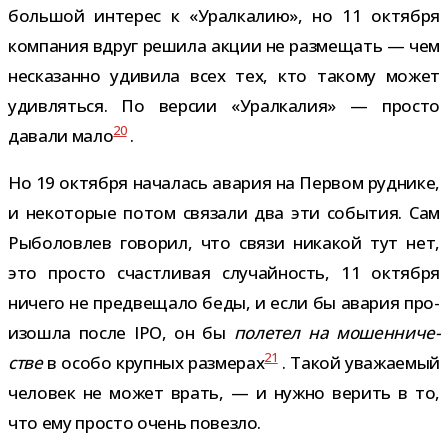
боль­шой инте­рес к «Уралкалию», но 11 октября
ком­па­ния вдруг решила акции не раз­ме­щать — чем
неска­занно уди­вила всех тех, кто такому может
удив­ляться. По вер­сии «Уралкалия» — про­сто
20
давали мало
.
Но 19 октября нача­лась ава­рия на Первом руд­нике,
и неко­то­рые потом свя­зали два эти собы­тия. Сам
Рыболовлев гово­рил, что связи ника­кой тут нет,
это про­сто счаст­ли­вая слу­чай­ность, 11 октября
ничего не пред­ве­щало беды, и если бы ава­рия про­
изо­шла после IPO, он бы
поле­тел на мошен­ни­че­
21
стве
в особо круп­ных раз­ме­рах
. Такой ува­жа­е­мый
чело­век не может врать, — и нужно верить в то,
что ему про­сто очень повезло.