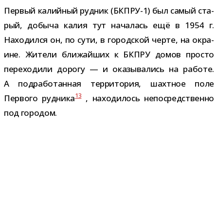
Первый калий­ный руд­ник (БКПРУ-1) был самый ста­
рый, добыча калия тут нача­лась ещё в 1954 г.
Находился он, по сути, в город­ской черте, на окра­
ине. Жители бли­жай­ших к БКПРУ домов про­сто
пере­хо­дили дорогу — и ока­зы­ва­лись на работе.
А под­ра­бо­тан­ная тер­ри­то­рия, шахт­ное поле
13
Первого руд­ника
, нахо­ди­лось непо­сред­ственно
под городом.