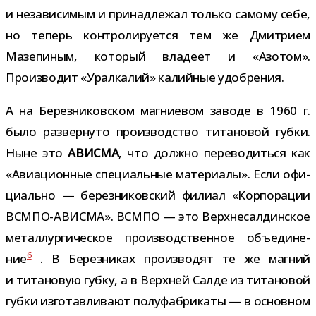
и неза­ви­си­мым и при­над­ле­жал только самому себе,
но теперь кон­тро­ли­ру­ется тем же Дмитрием
Мазепиным, кото­рый вла­деет и «Азотом».
Производит «Уралкалий» калий­ные удобрения.
А на Березниковском маг­ни­е­вом заводе в 1960 г.
было раз­вер­нуто про­из­вод­ство тита­но­вой губки.
Ныне это
АВИСМА
, что должно пере­во­диться как
«Авиационные спе­ци­аль­ные мате­ри­алы». Если офи­
ци­ально — берез­ни­ков­ский филиал «Корпорации
ВСМПО-АВИСМА». ВСМПО — это Верхнесалдинское
метал­лур­ги­че­ское про­из­вод­ствен­ное объ­еди­не­
6
ние
. В Березниках про­из­во­дят те же маг­ний
и тита­но­вую губку, а в Верхней Салде из тита­но­вой
губки изго­тав­ли­вают полу­фаб­ри­каты — в основ­ном