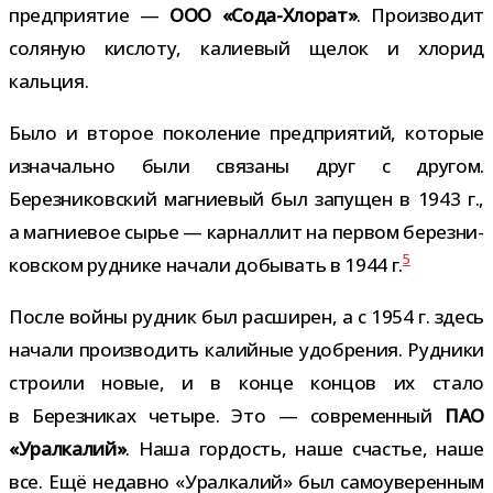
пред­при­я­тие —
ООО «Сода-​Хлорат»
. Производит
соля­ную кис­лоту, кали­е­вый щелок и хло­рид
кальция.
Было и вто­рое поко­ле­ние пред­при­я­тий, кото­рые
изна­чально были свя­заны друг с дру­гом.
Березниковский маг­ни­е­вый был запу­щен в 1943 г.,
а маг­ни­е­вое сырье — кар­нал­лит на пер­вом берез­ни­
5
ков­ском руд­нике начали добы­вать в 1944 г.
После войны руд­ник был рас­ши­рен, а с 1954 г. здесь
начали про­из­во­дить калий­ные удоб­ре­ния. Рудники
стро­или новые, и в конце кон­цов их стало
в Березниках четыре. Это — совре­мен­ный
ПАО
«Уралкалий»
. Наша гор­дость, наше сча­стье, наше
все. Ещё недавно «Уралкалий» был само­уве­рен­ным