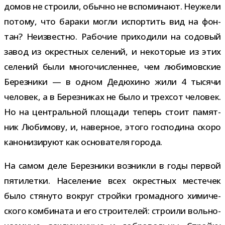
домов не стро­или, обычно не вспо­ми­нают. Неужели
потому, что бараки могли испор­тить вид на фон­
тан? Неизвестно. Рабочие при­хо­дили на содо­вый
завод из окрест­ных селе­ний, и неко­то­рые из этих
селе­ний были мно­го­чис­лен­нее, чем люби­мов­ские
Березники — в одном Дедюхино жили 4 тысячи
чело­век, а в Березниках не было и трех­сот чело­век.
Но на цен­траль­ной пло­щади теперь стоит памят­
ник Любимову, и, навер­ное, этого гос­по­дина скоро
кано­ни­зи­руют как осно­ва­теля города.
На самом деле Березники воз­никли в годы пер­вой
пяти­летки. Население всех окрест­ных месте­чек
было стя­нуто вокруг стройки гро­мад­ного хими­че­
ского ком­би­ната и его стро­и­те­лей: стро­или воль­но­