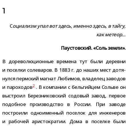
1
С
оци­а­лизм упал вот здесь, именно здесь, в тайгу,
как метеор…
Паустовский. «Соль земли».
В доре­во­лю­ци­он­ные вре­мена тут были деревни
и поселки соле­ва­ров. В 1883 г. до наших мест дотя­
нулся перм­ский маг­нат Любимов, вла­де­лец заво­дов
2
и паро­хо­дов
. В ком­па­нии с бель­гий­цем Сольве он
выстроил Березниковский содо­вый завод, пер­вое
подоб­ное про­из­вод­ство в России. При заводе
постро­или одно­имен­ный посе­лок для инже­не­ров
и рабо­чей ари­сто­кра­тии. Дома в поселке были