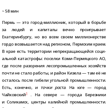
~
58
мин
Пермь — это город-​миллионик, кото­рый в борьбе
за людей и капи­талы вечно про­иг­ры­вает
Екатеринбургу, но во всем своем мил­ли­о­нер­стве
гордо воз­вы­ша­ется над реги­о­ном, Пермским краем.
В крае есть тер­ри­то­рии непре­кра­ща­ю­щейся соци­
аль­ной ката­строфы: поселки Коми-​Пермяцкого АО,
где после разо­ре­ния лесо­про­мыш­лен­ных хозяйств
почти не стало работы, и район Кизела — там её не
оста­лось после гибели уголь­ной про­мыш­лен­но­сти.
Есть, конечно, и
точки роста
. На юге — город
1
Чайковский
. На севере — города Березники
и Соликамск, цен­тры калий­ной про­мыш­лен­но­сти.