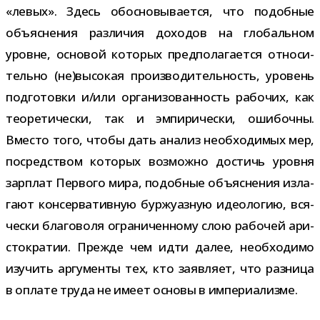
«левых». Здесь обос­но­вы­ва­ется, что подоб­ные
объ­яс­не­ния раз­ли­чия дохо­дов на гло­баль­ном
уровне, осно­вой кото­рых пред­по­ла­га­ется отно­си­
тельно (не)высокая про­из­во­ди­тель­ность, уро­вень
под­го­товки и/​или орга­ни­зо­ван­ность рабо­чих, как
тео­ре­ти­че­ски, так и эмпи­ри­че­ски, оши­бочны.
Вместо того, чтобы дать ана­лиз необ­хо­ди­мых мер,
посред­ством кото­рых воз­можно достичь уровня
зар­плат Первого мира, подоб­ные объ­яс­не­ния изла­
гают кон­сер­ва­тив­ную бур­жу­аз­ную идео­ло­гию, вся­
че­ски бла­го­воля огра­ни­чен­ному слою рабо­чей ари­
сто­кра­тии. Прежде чем идти далее, необ­хо­димо
изу­чить аргу­менты тех, кто заяв­ляет, что раз­ница
в оплате труда не имеет основы в империализме.