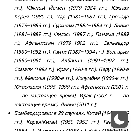
гг.), Южный Йемен (1979−1984 гг.), Южная
Корея (1980 г.), Чад (1981−1982 гг.), Гренада
(1979−1983 гг.), Суринам (1982−1984 гг.), Ливия
(1981−1989 гг.), Фиджи (1987 г.), Панама (1989
г.), Афганистан (1979−1992 гг.), Сальвадор
(1980−1992 гг.), Гаити (1987−1994 гг.), Болгария
(1990−1991 гг.), Албания (1991−1992 гг.),
Сомали (1993 г.), Ирак (1990-​е гг.), Перу (1990-​е
гг.), Мексика (1990-​е гг.), Колумбия (1990-​е гг.),
Югославия (1995−1999 гг.), Афганистан (2001 г.
— по насто­я­щее время), Ирак (2003 г. — по
насто­я­щее время), Ливия (2011 г.);
Бомбардировки в 29 слу­чаях: Китай (1945−1946
гг.), Корея/​Китай (1950−1953 гг.), Гватемала
(1954 г.), Индонезия (1958 г.), Куба (1960−1961