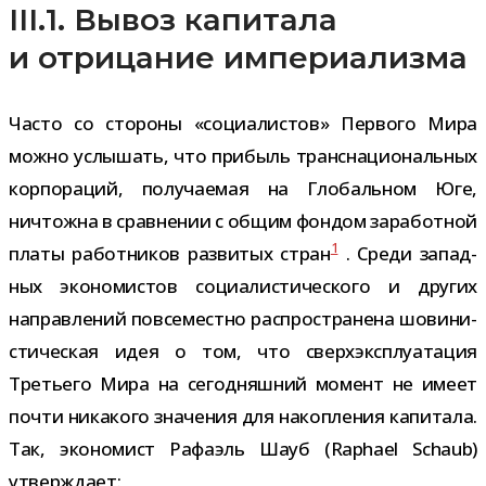
III.1. Вывоз капитала
и отрицание империализма
Часто со сто­роны «соци­а­ли­стов» Первого Мира
можно услы­шать, что при­быль транс­на­ци­о­наль­ных
кор­по­ра­ций, полу­ча­е­мая на Глобальном Юге,
ничтожна в срав­не­нии с общим фон­дом зара­бот­ной
1
платы работ­ни­ков раз­ви­тых стран
. Среди запад­
ных эко­но­ми­стов соци­а­ли­сти­че­ского и дру­гих
направ­ле­ний повсе­местно рас­про­стра­нена шови­ни­
сти­че­ская идея о том, что сверх­экс­плу­а­та­ция
Третьего Мира на сего­дняш­ний момент не имеет
почти ника­кого зна­че­ния для накоп­ле­ния капи­тала.
Так, эко­но­мист Рафаэль Шауб (Raphael Schaub)
утверждает: