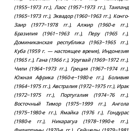
(1955−1973 гг.), Лаос (1957−1973 гг.), Таиланд
(1965−1973 гг.), Эквадор (1960−1963 гг.), Конго-​
Заир (1977−1978 гг.), Алжир (1960-​е гг.),
Бразилия (1961−1963 гг.), Перу (1965 г.),
Доминиканская рес­пуб­лика (1963−1965 гг.),
Куба (1959 г. — насто­я­щее время), Индонезия
(1965 г.), Гана (1966 г.), Уругвай (1969−1972 гг.),
Чили (1964−1973 гг.), Греция (1967−1974 гг.),
Южная Африка (1960-е−1980-е гг.), Боливия
(1964−1975 гг.), Австралия (1972−1975 гг.), Ирак
(1972−1975 гг.), Португалия (1974−76 гг.),
Восточный Тимор (1975−1999 гг.), Ангола
(1975−1980-е гг.), Ямайка (1976 г.), Гондурас
(1980-​е гг.), Никарагуа (1978−1990-е гг.),
Филиппины (1970-​е гг.), Сейшелы (1979−1981