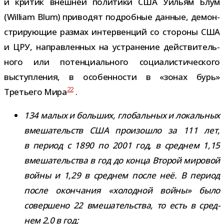
и кри­тик внеш­ней поли­тики США Уильям Блум
(William Blum) при­во­дят подроб­ные дан­ные, демон­
стри­ру­ю­щие раз­мах интер­вен­ций со сто­роны США
и ЦРУ, направ­лен­ных на устра­не­ние дей­стви­тель­
ного или потен­ци­аль­ного соци­а­ли­сти­че­ского
выступ­ле­ния, в осо­бен­но­сти в «зонах бурь»
22
Третьего Мира
.
134 малых и боль­ших, гло­баль­ных и локаль­ных
вме­ша­тельств США про­изо­шло за 111 лет,
в период с 1890 по 2001 год, в сред­нем 1,15
вме­ша­тель­ства в год до конца Второй миро­вой
войны и 1,29 в сред­нем после неё. В период
после окон­ча­ния «холод­ной войны» было
совер­шено 22 вме­ша­тель­ства, то есть в сред­
нем 2,0 в год;