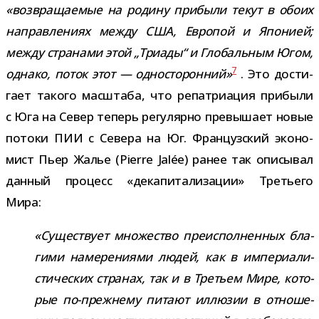
«воз­вра­ща­е­мые на родину при­были текут в обоих
направ­ле­ниях между США, Европой и Японией;
между стра­нами этой „Триады“ и Глобальным Югом,
7
однако, поток этот — одно­сто­рон­ний»
. Это дости­
гает такого мас­штаба, что репа­три­а­ция при­были
с Юга на Север теперь регу­лярно пре­вы­шает новые
потоки ПИИ с Севера на Юг. Французский эко­но­
мист Пьер Жалье (Pierre Jalée) ранее так опи­сы­вал
дан­ный про­цесс «дека­пи­та­ли­за­ции» Третьего
Мира:
«Существует мно­же­ство пре­ис­пол­нен­ных бла­
гими наме­ре­ни­ями людей, как в импе­ри­а­ли­
сти­че­ских стра­нах, так и в Третьем Мире, кото­
рые по-​прежнему питают иллю­зии в отно­ше­