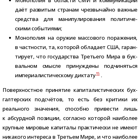
Монополия в обла­сти СМИ и ком­му­ни­ка­ций
даёт раз­ви­тым стра­нам чрез­вы­чайно важ­ные
сред­ства для мани­пу­ли­ро­ва­ния поли­ти­че­
скими событиями;
Монополия на ору­жие мас­со­вого пора­же­ния,
в част­но­сти, та, кото­рой обла­дает США, гаран­
ти­рует, что госу­дар­ства Третьего Мира в бук­
валь­ном смысле при­нуж­дены под­чи­няться
15
импе­ри­а­ли­сти­че­скому дик­тату
.
Поверхностное при­ня­тие капи­та­ли­сти­че­ских бух­
гал­тер­ских под­счё­тов, то есть без кри­тики их
реаль­ного зна­че­ния, спо­собно при­ве­сти лишь
к абсурд­ной пози­ции, согласно кото­рой наи­бо­лее
круп­ные миро­вые капи­талы прак­ти­че­ски не имеют
ника­кого инте­реса в Третьем Мире, и что наи­бо­лее