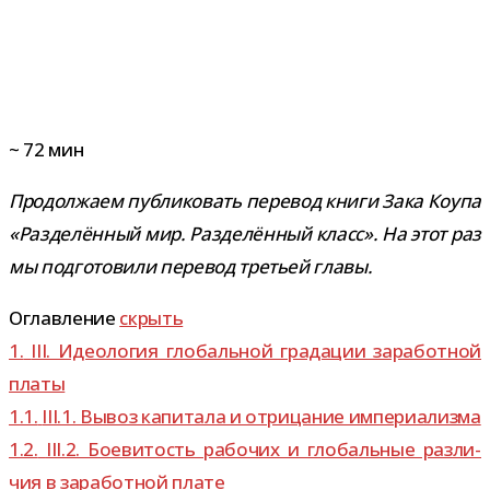
~
72
мин
Продолжаем пуб­ли­ко­вать пере­вод книги Зака Коупа
«Разделённый мир. Разделённый класс». На этот раз
мы под­го­то­вили пере­вод тре­тьей главы.
Оглавление
скрыть
1.
III. Идеология гло­баль­ной гра­да­ции зара­бот­ной
платы
1.1.
III.1. Вывоз капи­тала и отри­ца­ние империализма
1.2.
III.2. Боевитость рабо­чих и гло­баль­ные раз­ли­
чия в зара­бот­ной плате