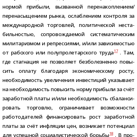
нор­мой при­были, вызван­ной перенакоплением/​
перенасыщением рынка, ослаб­ле­нием кон­троля за
меж­ду­на­род­ной тор­гов­лей, поли­ти­че­ской неста­
биль­но­стью, сопро­вож­да­е­мой систе­ма­ти­че­ским
мили­та­риз­мом и репрес­си­ями, и/​или зави­си­мо­стью
17
от раб­ского или полу­про­ле­тар­ского труда
. Там,
где стаг­на­ция не поз­во­ляет без­бо­лез­ненно повы­
сить оплату бла­го­даря эко­но­ми­че­скому росту,
необ­хо­ди­мость уве­ли­че­ния инве­сти­ций ука­зы­вает
на необ­хо­ди­мость повы­сить норму при­были за счёт
зара­бот­ной платы и/​или необ­хо­ди­мость сба­лан­си­
ро­вать тор­говлю, огра­ни­чи­вает воз­мож­но­сти
рабо­то­да­те­лей финан­си­ро­вать рост зара­бот­ной
платы за счёт инфля­ции цен, воз­ни­кает потен­циал
18
для успеш­ной соци­а­ли­сти­че­ской борьбы
. В про­