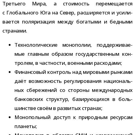
Третьего Мира, а сто­и­мость пере­ме­ща­ется
с Глобального Юга на Север, рас­ши­ря­ется и уси­ли­
ва­ется поля­ри­за­ция между бога­тыми и бед­ными
странами.
Технологические моно­по­лии, под­дер­жи­ва­е­
мые глав­ным обра­зом госу­дар­ствен­ным кон­
тро­лем, в част­но­сти, воен­ными расходами;
Финансовый кон­троль над миро­выми рын­ками
даёт воз­мож­ность регу­ли­ро­ва­ния наци­о­наль­
ных сбе­ре­же­ний со сто­роны меж­ду­на­род­ных
бан­ков­ских струк­тур, бази­ру­ю­щихся в боль­
шин­стве своём в раз­ви­тых странах;
Монопольный доступ к при­род­ным ресур­сам
планеты;