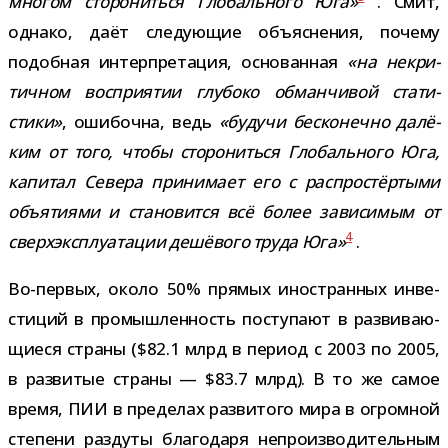
мно­гом сто­ро­ниться Глобального Юга»
. Смит,
однако, даёт сле­ду­ю­щие объ­яс­не­ния, почему
подоб­ная интер­пре­та­ция, осно­ван­ная
«на некри­
тич­ном вос­при­я­тии глу­боко обман­чи­вой ста­ти­
стики»
, оши­бочна, ведь
«будучи бес­ко­нечно далё­
ким от того, чтобы сто­ро­ниться Глобального Юга,
капи­тал Севера при­ни­мает его с рас­про­стёр­тыми
объ­я­ти­ями и ста­но­вится всё более зави­си­мым от
4
сверх­экс­плу­а­та­ции дешё­вого труда Юга»
.
Во-​первых, около 50% пря­мых ино­стран­ных инве­
сти­ций в про­мыш­лен­ность посту­пают в раз­ви­ва­ю­
щи­еся страны ($82.1 млрд в период с 2003 по 2005,
в раз­ви­тые страны — $83.7 млрд). В то же самое
время, ПИИ в пре­де­лах раз­ви­того мира в огром­ной
сте­пени раз­дуты бла­го­даря непро­из­во­ди­тель­ным