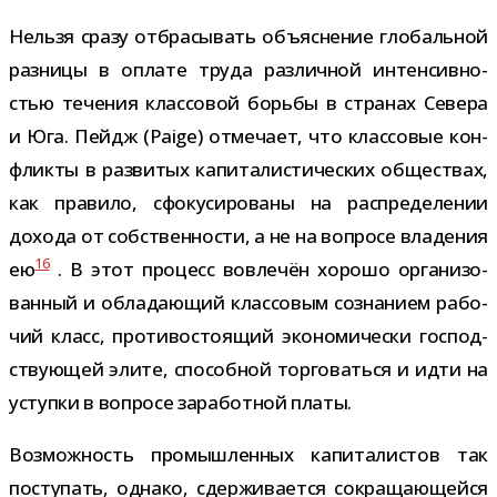
Нельзя сразу отбра­сы­вать объ­яс­не­ние гло­баль­ной
раз­ницы в оплате труда раз­лич­ной интен­сив­но­
стью тече­ния клас­со­вой борьбы в стра­нах Севера
и Юга. Пейдж (Paige) отме­чает, что клас­со­вые кон­
фликты в раз­ви­тых капи­та­ли­сти­че­ских обще­ствах,
как пра­вило, сфо­ку­си­ро­ваны на рас­пре­де­ле­нии
дохода от соб­ствен­но­сти, а не на вопросе вла­де­ния
16
ею
. В этот про­цесс вовле­чён хорошо орга­ни­зо­
ван­ный и обла­да­ю­щий клас­со­вым созна­нием рабо­
чий класс, про­ти­во­сто­я­щий эко­но­ми­че­ски гос­под­
ству­ю­щей элите, спо­соб­ной тор­го­ваться и идти на
уступки в вопросе зара­бот­ной платы.
Возможность про­мыш­лен­ных капи­та­ли­стов так
посту­пать, однако, сдер­жи­ва­ется сокра­ща­ю­щейся