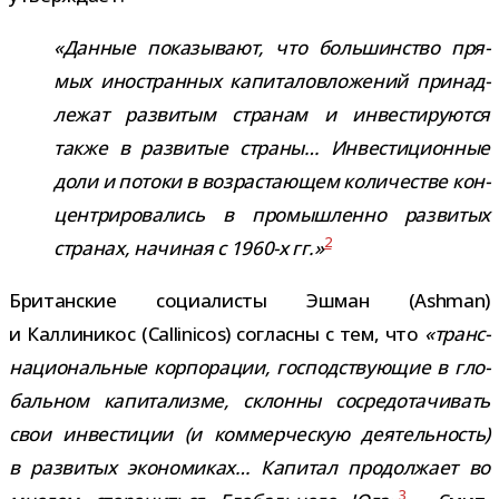
«Данные пока­зы­вают, что боль­шин­ство пря­
мых ино­стран­ных капи­та­ло­вло­же­ний при­над­
ле­жат раз­ви­тым стра­нам и инве­сти­ру­ются
также в раз­ви­тые страны… Инвестиционные
доли и потоки в воз­рас­та­ю­щем коли­че­стве кон­
цен­три­ро­ва­лись в про­мыш­ленно раз­ви­тых
2
стра­нах, начи­ная с 1960-​х гг.»
Британские соци­а­ли­сты Эшман (Ashman)
и Каллиникос (Callinicos) согласны с тем, что
«транс­
на­ци­о­наль­ные кор­по­ра­ции, гос­под­ству­ю­щие в гло­
баль­ном капи­та­лизме, склонны сосре­до­та­чи­вать
свои инве­сти­ции (и ком­мер­че­скую дея­тель­ность)
в раз­ви­тых эко­но­ми­ках… Капитал про­дол­жает во
3