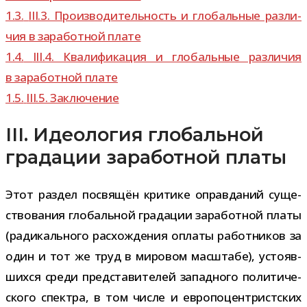
1.3.
III.3. Производительность и гло­баль­ные раз­ли­
чия в зара­бот­ной плате
1.4.
III.4. Квалификация и гло­баль­ные раз­ли­чия
в зара­бот­ной плате
1.5.
III.5. Заключение
III. Идеология глобальной
градации заработной платы
Этот раз­дел посвя­щён кри­тике оправ­да­ний суще­
ство­ва­ния гло­баль­ной гра­да­ции зара­бот­ной платы
(ради­каль­ного рас­хож­де­ния оплаты работ­ни­ков за
один и тот же труд в миро­вом мас­штабе), усто­яв­
шихся среди пред­ста­ви­те­лей запад­ного поли­ти­че­
ского спек­тра, в том числе и евро­по­цен­трист­ских