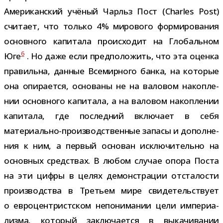
Американский учё­ный Чарльз Пост (Charles Post)
счи­тает, что только 4% миро­вого фор­ми­ро­ва­ния
основ­ного капи­тала про­ис­хо­дит на Глобальном
6
Юге
. Но даже если пред­по­ло­жить, что эта оценка
пра­вильна, дан­ные Всемирного банка, на кото­рые
она опи­ра­ется, осно­ваны не на вало­вом накоп­ле­
нии основ­ного капи­тала, а на вало­вом накоп­ле­нии
капи­тала, где послед­ний вклю­чает в себя
материально-​производственные запасы и допол­не­
ния к ним, а пер­вый осно­ван исклю­чи­тельно на
основ­ных сред­ствах. В любом слу­чае опора Поста
на эти цифры в целях демон­стра­ции отста­ло­сти
про­из­вод­ства в Третьем мире сви­де­тель­ствует
о евро­цен­трист­ском непо­ни­ма­нии цели импе­ри­а­
лизма, кото­рый заклю­ча­ется в выка­чи­ва­нии