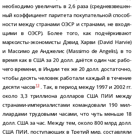
необ­хо­димо уве­ли­чить в 2,6 раза (сред­не­взве­шен­
ный коэф­фи­ци­ент пари­тета поку­па­тель­ной спо­соб­
но­сти между стра­нами ОЭСР и стра­нами, не вхо­дя­
щими в ОЭСР). Более того, как под­чёр­ки­вают
марксисты-​экономисты Дэвид Харви (David Harvie)
и Массимо де Анджелис (Massimo de Angelis), в то
время как в США за 20 долл. даётся один час рабо­
чего вре­мени, в Индии тех же 20 долл. доста­точно,
чтобы десять чело­век рабо­тали каж­дый в тече­ние
13
десяти часов
. Так, в период между 1997 и 2002 гг.
около 3,3 трил­ли­она дол­ла­ров США ПИИ между
странами-​империалистами коман­до­вали 190 мил­
ли­ар­дами тру­до­выми часами, что чуть меньше 18
долл. США за час. Между тем, около 800 млрд долл.
США ПИИ, посту­па­ю­щих в Третий мир, состав­ляли