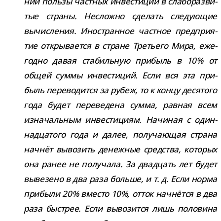
нии пользы част­ных инве­сти­ций в сла­бо­раз­ви­
тые страны. Несложно сде­лать сле­ду­ю­щие
вычис­ле­ния. Иностранное част­ное пред­при­я­
тие откры­ва­ется в стране Третьего Мира, еже­
годно давая ста­биль­ную при­быль в 10% от
общей суммы инве­сти­ций. Если вся эта при­
быль пере­во­дится за рубеж, то к концу деся­того
года будет пере­ве­дена сумма, рав­ная всем
изна­чаль­ным инве­сти­циям. Начиная с один­
на­дца­того года и далее, полу­ча­ю­щая страна
нач­нёт выво­зить денеж­ные сред­ства, кото­рых
она ранее не полу­чала. За два­дцать лет будет
выве­зено в два раза больше, и т. д. Если норма
при­были 20% вме­сто 10%, отток нач­нётся в два
раза быст­рее. Если выво­зится лишь поло­вина