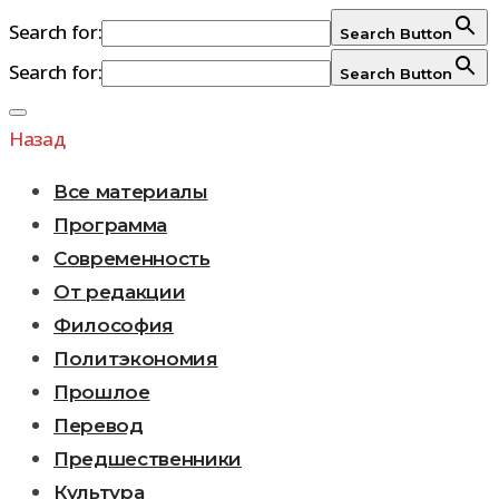
Search for:
Search Button
Search for:
Search Button
Перейти
к
Назад
содержимому
Все материалы
Программа
Современность
От редакции
Философия
Политэкономия
Прошлое
Перевод
Предшественники
Культура