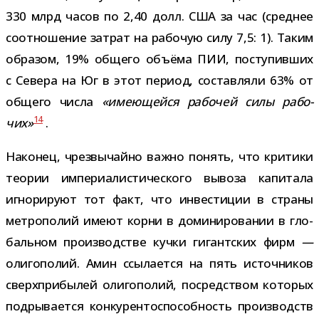
330 млрд часов по 2,40 долл. США за час (сред­нее
соот­но­ше­ние затрат на рабо­чую силу 7,5: 1). Таким
обра­зом, 19% общего объ­ёма ПИИ, посту­пив­ших
с Севера на Юг в этот период, состав­ляли 63% от
общего числа
«име­ю­щейся рабо­чей силы рабо­
14
чих»
.
Наконец, чрез­вы­чайно важно понять, что кри­тики
тео­рии импе­ри­а­ли­сти­че­ского вывоза капи­тала
игно­ри­руют тот факт, что инве­сти­ции в страны
мет­ро­по­лий имеют корни в доми­ни­ро­ва­нии в гло­
баль­ном про­из­вод­стве кучки гигант­ских фирм
—
оли­го­по­лий. Амин ссы­ла­ется на пять источ­ни­ков
сверх­при­бы­лей оли­го­по­лий, посред­ством кото­рых
под­ры­ва­ется кон­ку­рен­то­спо­соб­ность про­из­водств