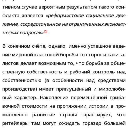
тив­ном слу­чае веро­ят­ным резуль­та­том такого кон­
фликта явля­ется
«рефор­мист­ское соци­аль­ное дви­
же­ние, сосре­до­то­чен­ное на огра­ни­чен­ных эко­но­ми­
19
че­ских вопро­сах»
.
В конеч­ном счёте, однако, именно успеш­ное веде­
ние миро­вой клас­со­вой борьбы со сто­роны капи­та­
ли­стов делает воз­мож­ным то, что борьба за обще­
ствен­ную соб­ствен­ность и рабо­чий кон­троль над
соб­ствен­но­стью (в осо­бен­но­сти над сред­ствами
про­из­вод­ства) имеет при­глу­шён­ный и миро­лю­би­
вый харак­тер. Накопление пере­ме­щён­ной при­ба­
воч­ной сто­и­мо­сти на про­тя­же­нии исто­рии в про­
мыш­ленно раз­ви­тые страны гаран­ти­рует, что
ритей­леры там могут ожи­дать гораздо боль­шей