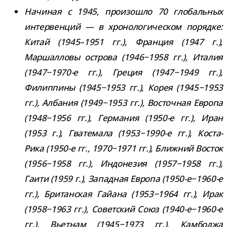
Начиная с 1945, про­изо­шло 70 гло­баль­ных
интер­вен­ций — в хро­но­ло­ги­че­ском порядке:
Китай (1945–1951 гг.), Франция (1947 г.),
Маршалловы ост­рова (1946−1958 гг.), Италия
(1947−1970-е гг.), Греция (1947−1949 гг.),
Филиппины (1945−1953 гг.), Корея (1945−1953
гг.), Албания (1949−1953 гг.), Восточная Европа
(1948−1956 гг.), Германия (1950-​е гг.), Иран
(1953 г.), Гватемала (1953−1990-е гг.), Коста-​
Рика (1950-​е гг., 1970−1971 гг.), Ближний Восток
(1956−1958 гг.), Индонезия (1957−1958 гг.),
Гаити (1959 г.), Западная Европа (1950-е−1960-е
гг.), Британская Гайана (1953−1964 гг.), Ирак
(1958−1963 гг.), Советский Союз (1940-е−1960-е
гг.), Вьетнам (1945−1973 гг.), Камбоджа