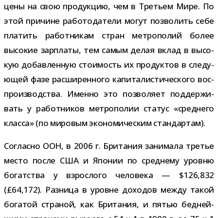
цены на свою про­дук­цию, чем в Третьем Мире. По
этой при­чине рабо­то­да­тели могут поз­во­лить себе
пла­тить работ­ни­кам стран мет­ро­по­лий более
высо­кие зар­платы, тем самым делая вклад в высо­
кую добав­лен­ную сто­и­мость их про­дук­тов в сле­ду­
ю­щей фазе рас­ши­рен­ного капи­та­ли­сти­че­ского вос­
про­из­вод­ства. Именно это поз­во­ляет под­дер­жи­
вать у работ­ни­ков мет­ро­по­лии ста­тус «сред­него
класса» (по миро­вым эко­но­ми­че­ским стандартам).
Согласно ООН, в 2006 г. Британия зани­мала тре­тье
место после США и Японии по сред­нему уровню
богат­ства у взрос­лого чело­века — $126,832
(£64,172). Разница в уровне дохо­дов между такой
бога­той стра­ной, как Британия, и пятью бед­ней­