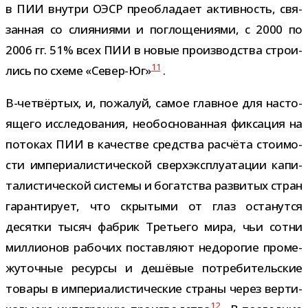
в ПИИ внутри ОЭСР пре­об­ла­дает актив­ность, свя­
зан­ная со сли­я­ни­ями и погло­ще­ни­ями, с 2000 по
2006 гг. 51% всех ПИИ в новые про­из­вод­ства стро­и­
11
лись по схеме «Север-​Юг»
.
В-​четвёртых, и, пожа­луй, самое глав­ное для насто­
я­щего иссле­до­ва­ния, необос­но­ван­ная фик­са­ция на
пото­ках ПИИ в каче­стве сред­ства рас­чёта сто­и­мо­
сти импе­ри­а­ли­сти­че­ской сверх­экс­плу­а­та­ции капи­
та­ли­сти­че­ской системы и богат­ства раз­ви­тых стран
гаран­ти­рует, что скры­тыми от глаз оста­нутся
десятки тысяч фаб­рик Третьего мира, чьи сотни
мил­ли­о­нов рабо­чих постав­ляют недо­ро­гие про­ме­
жу­точ­ные ресурсы и дешё­вые потре­би­тель­ские
товары в импе­ри­а­ли­сти­че­ские страны через вер­ти­
12