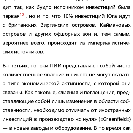
дит так, как будто источ­ни­ком инве­сти­ций была
10
пер­вая
, но и то, что 10% инве­сти­ций Юга идут
с бри­тан­ских Виргинских ост­ро­вов, Каймановых
ост­ро­вов и дру­гих офшор­ных зон и, тем самым,
веро­ят­нее всего, про­ис­хо­дят из импе­ри­а­ли­сти­че­
ских источников.
В-​третьих, потоки ПИИ пред­став­ляют собой чисто
коли­че­ствен­ное явле­ние и ничего не могут ска­зать
о типе эко­но­ми­че­ской актив­но­сти, с кото­рой они
свя­заны. Как тако­вые, сли­я­ния и погло­ще­ния, пред­
став­ля­ю­щие собой лишь изме­не­ния в обла­сти соб­
ствен­но­сти, необ­хо­димо отли­чать от ино­стран­ных
инве­сти­ций в про­из­вод­ство «с нуля» («Greenfield»)
— в новые заводы и обо­ру­до­ва­ние. В то время как