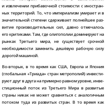
и извле­че­нии при­ба­воч­ной сто­и­мо­сти с ино­стран­
ных тер­ри­то­рий. То, что импе­ри­а­лизм уми­рает и в
зна­чи­тель­ной сте­пени сдер­жи­вает пол­ней­шее раз­
ви­тие про­из­во­ди­тель­ных сил, давно отме­ча­лось
его кри­ти­ками. Там, где оли­го­по­лии доми­ни­руют на
рын­ках Третьего мира, не суще­ствует сроч­ной
необ­хо­ди­мо­сти заме­нить дешё­вую рабо­чую силу
доро­гой машиной.
Во-​вторых, в то время как США, Европа и Япония
(гло­баль­ная «Триада» стран мет­ро­по­лий) инве­сти­
руют друг в друга на при­мерно рав­ном уровне, инве­
сти­ци­он­ный поток из Третьего Мира в раз­ви­тые
страны никак не может срав­няться с ана­ло­гич­ным
пото­ком туда из раз­ви­тых стран. В то время как