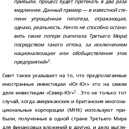
при­были, про­цесс будет про­те­кать в два раза
мед­лен­нее. Данный при­мер — в извест­ной сте­
пени упро­щён­ная гипо­теза, отра­жа­ю­щая,
однако, реаль­ность. Ничто не спо­собно оста­но­
вить такие потери (капи­тала Третьего Мира)
посред­ством такого оттока, за исклю­че­нием
наци­о­на­ли­за­ции или обоб­ществ­ле­ния этих
8
пред­при­я­тий»
.
Смит также ука­зы­вает на то, что пред­по­ла­га­е­мые
ино­стран­ные инве­сти­ции «Юг-​Юг» это на самом
9
деле инве­сти­ции «Север-​Юг»
. Это не только тот
слу­чай, когда аме­ри­кан­ские и бри­тан­ские мно­го­на­
ци­о­наль­ные кор­по­ра­ции (МНК) исполь­зуют при­
были, полу­чен­ные в одной стране Третьего Мира
для финан­со­вых вло­же­ний в дру­гую, и дело выгля­