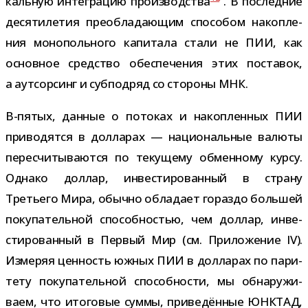
каль­ную инте­гра­цию про­из­вод­ства
. В послед­ние
деся­ти­ле­тия пре­об­ла­да­ю­щим спо­со­бом накоп­ле­
ния моно­поль­ного капи­тала стали не ПИИ, как
основ­ное сред­ство обес­пе­че­ния этих поста­вок,
а аут­сор­синг и суб­под­ряд со сто­роны МНК.
В-​пятых, дан­ные о пото­ках и накоп­лен­ных ПИИ
при­во­дятся в дол­ла­рах — наци­о­наль­ные валюты
пере­счи­ты­ва­ются по теку­щему обмен­ному курсу.
Однако дол­лар, инве­сти­ро­ван­ный в страну
Третьего Мира, обычно обла­дает гораздо боль­шей
поку­па­тель­ной спо­соб­но­стью, чем дол­лар, инве­
сти­ро­ван­ный в Первый Мир (см. Приложение IV).
Измеряя цен­ность южных ПИИ в дол­ла­рах по пари­
тету поку­па­тель­ной спо­соб­но­сти, мы обна­ру­жи­
ваем, что ито­го­вые суммы, при­ве­дён­ные ЮНКТАД,