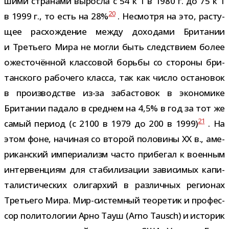
шими стра­нами выросла с 54 к 1 в 1980 г. до 75 к 1
20
в 1999 г., то есть на 28%
. Несмотря на это, рас­ту­
щее рас­хож­де­ние между дохо­дами Британии
и Третьего Мира не могли быть след­ствием более
оже­сто­чён­ной клас­со­вой борьбы со сто­роны бри­
тан­ского рабо­чего класса, так как число оста­но­вок
в про­из­вод­стве из-​за заба­сто­вок в эко­но­мике
Британии падало в сред­нем на 4,5% в год за тот же
21
самый период (с 2100 в 1979 до 200 в 1999)
. На
этом фоне, начи­ная со вто­рой поло­вины XX в., аме­
ри­кан­ский импе­ри­а­лизм часто при­бе­гал к воен­ным
интер­вен­циям для ста­би­ли­за­ции зави­си­мых капи­
та­ли­сти­че­ских оли­гар­хий в раз­лич­ных реги­о­нах
Третьего Мира. Мир-​системный тео­ре­тик и про­фес­
сор поли­то­ло­гии Арно Тауш (Arno Tausch) и исто­рик