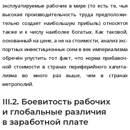
экс­плу­а­ти­ру­е­мые рабо­чие в мире (то есть те, чья
высо­кая про­из­во­ди­тель­ность труда пред­по­ло­жи­
тельно создаёт наи­боль­шую при­быль) отно­сятся
также и к числу наи­бо­лее бога­тых. Как тако­вой,
осно­ван­ный на цене, а не на сто­и­мо­сти, ана­лиз экс­
порт­ных инве­сти­ци­он­ных схем в век импе­ри­а­лизма
обре­чён упу­стить тот факт, что норма при­ба­воч­
ной сто­и­мо­сти в стра­нах пери­фе­рий­ного капи­та­
лизма во много раз выше, чем в стра­нах
метрополий.
III.2. Боевитость рабочих
и глобальные различия
в заработной плате