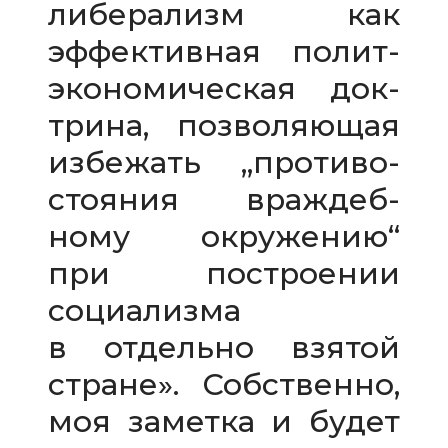
либерализм как
эффек­тив­ная полит­
эко­но­ми­че­ская док­
трина, поз­во­ля­ю­щая
избе­жать „про­ти­во­
сто­я­ния враж­деб­
ному окру­же­нию“
при постро­е­нии
соци­а­лизма
в отдельно взя­той
стране». Собственно,
моя заметка и будет