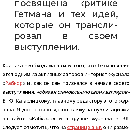
посвя­щена кри­тике
Гетмана и тех идей,
кото­рые он транс­ли­
ро­вал в своем
выступлении.
Критика необ­хо­дима в силу того, что Гетман явля­
ется одним из актив­ных авто­ров интернет-​журнала
«
Рабкор
» и, как он сам при­знался в начале сво­его
выступ­ле­ния,
«обя­зан ста­нов­ле­нию своих взгля­дов»
Б. Ю. Кагарлицкому, глав­ному редак­тору этого жур­
нала. Я доста­точно давно слежу за пуб­ли­ка­ци­ями
на сайте «Рабкора» и в группе жур­нала в ВК.
Следует отме­тить, что на
стра­нице в ВК
они раз­ме­