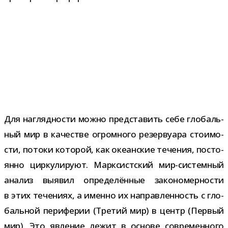
Для нагляд­но­сти можно пред­ста­вить себе гло­баль­
ный мир в каче­стве огром­ного резер­ву­ара сто­и­мо­
сти, потоки кото­рой, как оке­ан­ские тече­ния, посто­
янно цир­ку­ли­руют. Марксистский мир-​системный
ана­лиз выявил опре­де­лён­ные зако­но­мер­но­сти
в этих тече­ниях, а именно их направ­лен­ность с гло­
баль­ной пери­фе­рии (Третий мир) в центр (Первый
мир). Это явле­ние лежит в основе совре­мен­ного