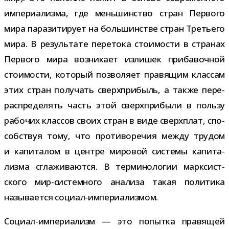
импе­ри­а­лизма, где мень­шин­ство стран Первого
мира пара­зи­ти­рует на боль­шин­стве стран Третьего
мира. В резуль­тате пере­тока сто­и­мо­сти в стра­нах
Первого мира воз­ни­кает изли­шек при­ба­воч­ной
сто­и­мо­сти, кото­рый поз­во­ляет пра­вя­щим клас­сам
этих стран полу­чать сверх­при­быль, а также пере­
рас­пре­де­лять часть этой сверх­при­были в пользу
рабо­чих клас­сов своих стран в виде сверх­плат, спо­
соб­ствуя тому, что про­ти­во­ре­чия между тру­дом
и капи­та­лом в цен­тре миро­вой системы капи­та­
лизма сгла­жи­ва­ются. В тер­ми­но­ло­гии марк­сист­
ского мир-​системного ана­лиза такая поли­тика
назы­ва­ется социал-империализмом.
Социал-​империализм — это попытка пра­вя­щей