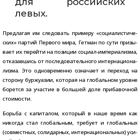
для рос­сий­ских
левых.
Предлагая им сле­до­вать при­меру «соци­а­ли­сти­че­
ских» пар­тий Первого мира, Гетман по сути при­зы­
вает их перейти на пози­ции социал-​империализма,
отка­зав­шись от после­до­ва­тель­ного интер­на­ци­о­на­
лизма. Это одно­вре­менно озна­чает и пере­ход на
сто­рону бур­жу­а­зии, кото­рая на гло­баль­ном уровне
борется за уча­стие в боль­шей доле при­ба­воч­ной
стоимости.
Борьба с капи­та­лом, кото­рый в наше время как
нико­гда стал гло­баль­ным, тре­бует и гло­баль­ных
(сов­мест­ных, соли­дар­ных, интер­на­ци­о­наль­ных) уси­