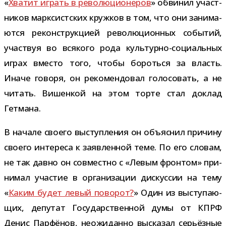
«
Хватит играть в рево­лю­ци­о­не­ров
» обви­нил участ­
ни­ков марк­сист­ских круж­ков в том, что они зани­ма­
ются рекон­струк­цией рево­лю­ци­он­ных собы­тий,
участ­вуя во вся­кого рода культурно-​социальных
играх вме­сто того, чтобы бороться за власть.
Иначе говоря, он реко­мен­до­вал голо­со­вать, а не
читать. Вишенкой на этом торте стал доклад
Гетмана.
В начале сво­его выступ­ле­ния он объ­яс­нил при­чину
сво­его инте­реса к заяв­лен­ной теме. По его сло­вам,
не так давно он сов­местно с «Левым фрон­том» при­
ни­мал уча­стие в орга­ни­за­ции дис­кус­сии на тему
«
Каким будет левый пово­рот?
» Один из высту­па­ю­
щих, депу­тат Государственной думы от КПРФ
Денис Парфёнов, неожи­данно выска­зал серьёз­ные