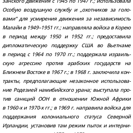
зан­ского дви­же­ния с 1945 по 1947 г.; исполь­зо­вала
Особую воз­душ­ную службу и „охот­ни­ков за голо­
вами“ для усми­ре­ния дви­же­ния за неза­ви­си­мость
Малайи в 1949–1951 гг.; направ­ляла вой­ска в Корею
в период между 1950 и 1952 гг.; предо­ста­вила
дипло­ма­ти­че­скую под­держку США во Вьетнаме
в период с 1964 по 1970 гг.; под­дер­жала изра­иль­
скую агрес­сию про­тив араб­ских госу­дарств на
Ближнем Востоке в 1967 г.; в 1968 г. заклю­чила кон­
тракты, пред­по­ла­га­ю­щие неза­кон­ное исполь­зо­ва­
ние Родезией нами­бий­ского урана; высту­пала про­
тив санк­ций ООН в отно­ше­нии Южной Африки
в 1960-​х и 1970-​х гг.; в 1969 г. напра­вила вой­ска для
под­дер­жа­ния коло­ни­аль­ного ста­туса Северной
Ирландии, уста­но­вив там режим пыток и интер­ни­