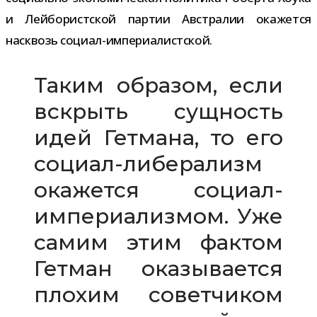
и Лейбористской пар­тии Австралии ока­жется
насквозь социал-империалистской.
Таким обра­зом, если
вскрыть сущ­ность
идей Гетмана, то его
социал-​либерализм
ока­жется социал-​
империализмом. Уже
самим этим фак­том
Гетман ока­зы­ва­ется
пло­хим совет­чи­ком