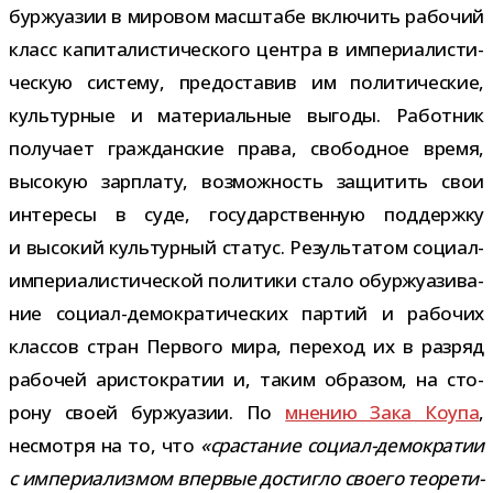
бур­жу­а­зии в миро­вом мас­штабе вклю­чить рабо­чий
класс капи­та­ли­сти­че­ского цен­тра в импе­ри­а­ли­сти­
че­скую систему, предо­ста­вив им поли­ти­че­ские,
куль­тур­ные и мате­ри­аль­ные выгоды. Работник
полу­чает граж­дан­ские права, сво­бод­ное время,
высо­кую зар­плату, воз­мож­ность защи­тить свои
инте­ресы в суде, госу­дар­ствен­ную под­держку
и высо­кий куль­тур­ный ста­тус. Результатом социал-​
империалистической поли­тики стало обур­жу­а­зи­ва­
ние социал-​демократических пар­тий и рабо­чих
клас­сов стран Первого мира, пере­ход их в раз­ряд
рабо­чей ари­сто­кра­тии и, таким обра­зом, на сто­
рону своей бур­жу­а­зии. По
мне­нию Зака Коупа
,
несмотря на то, что
«срас­та­ние социал-​демократии
с импе­ри­а­лиз­мом впер­вые достигло сво­его тео­ре­ти­