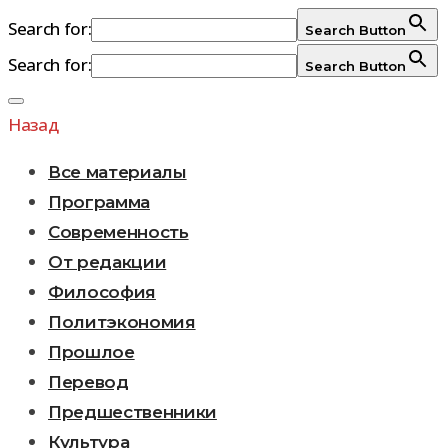
Search for:
Search Button
Search for:
Search Button
Перейти
к
Назад
содержимому
Все материалы
Программа
Современность
От редакции
Философия
Политэкономия
Прошлое
Перевод
Предшественники
Культура