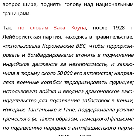
вопрос шире, под­нять голову над наци­о­наль­ным
границами.
Так,
по сло­вам Зака Коупа
, после 1928 г.
Лейбористская пар­тия, нахо­дясь в пра­ви­тель­стве,
«исполь­зо­вала Королевские ВВС, чтобы тер­ро­ри­зи­
ро­вать и бом­бар­ди­ров­ками вго­нять в под­чи­не­ние
индий­ское дви­же­ние за неза­ви­си­мость, и заклю­
чила в тюрьму около 50 000 его акти­ви­стов; направ­
ляла воен­ные корабли тер­ро­ри­зи­ро­вать судан­цев;
исполь­зо­вала вой­ска и вво­дила дра­ко­нов­ское зако­
но­да­тель­ство для подав­ле­ния заба­сто­вок в Кении,
Нигерии, Танганьике и Гане; под­дер­жи­вала уси­лия
гре­че­ского (и, таким обра­зом, немец­кого) фашизма
по подав­ле­нию народ­ного анти­фа­шист­ского пар­ти­