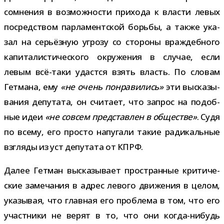
сомне­ния в воз­мож­но­сти при­хода к вла­сти левых
посред­ством пар­ла­мент­ской борьбы, а также ука­
зал на серьёз­ную угрозу со сто­роны враж­деб­ного
капи­та­ли­сти­че­ского окру­же­ния в слу­чае, если
левым всё-​таки удастся взять власть. По сло­вам
Гетмана, ему
«не очень понра­ви­лись»
эти выска­зы­
ва­ния депу­тата, он счи­тает, что запрос на подоб­
ные идеи
«не совсем пред­став­лен в обще­стве»
. Судя
по всему, его про­сто напу­гали такие ради­каль­ные
взгляды из уст депу­тата от КПРФ.
Далее Гетман выска­зы­вает про­стран­ные кри­ти­че­
ские заме­ча­ния в адрес левого дви­же­ния в целом,
ука­зы­вая, что глав­ная его про­блема в том, что его
участ­ники не верят в то, что они когда-​нибудь