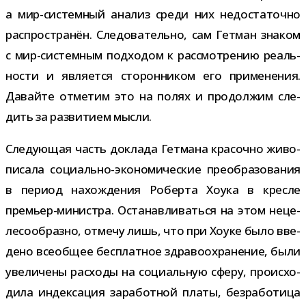
а мир-​системный ана­лиз среди них недо­ста­точно
рас­про­стра­нён. Следовательно, сам Гетман зна­ком
с мир-​системным под­хо­дом к рас­смот­ре­нию реаль­
но­сти и явля­ется сто­рон­ни­ком его при­ме­не­ния.
Давайте отме­тим это на полях и про­дол­жим сле­
дить за раз­ви­тием мысли.
Следующая часть доклада Гетмана кра­сочно живо­
пи­сала социально-​экономические пре­об­ра­зо­ва­ния
в период нахож­де­ния Роберта Хоука в кресле
премьер-​министра. Останавливаться на этом неце­
ле­со­об­разно, отмечу лишь, что при Хоуке было вве­
дено все­об­щее бес­плат­ное здра­во­охра­не­ние, были
уве­ли­чены рас­ходы на соци­аль­ную сферу, про­ис­хо­
дила индек­са­ция зара­бот­ной платы, без­ра­бо­тица