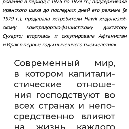
ро­ва­ния в период с 1975 по 1979 гг.; под­дер­жи­вала
иран­ского шаха до послед­них дней его режима [в
1979 г.]; про­да­вала истре­би­тели Hawk индо­не­зий­
скому компрадорско-​фашистскому дик­та­тору
Сухарто; вторг­лась и окку­пи­ро­вала Афганистан
и Ирак в пер­вые годы нынеш­него тыся­че­ле­тия»
.
Современный мир,
в кото­ром капи­та­ли­
сти­че­ские отно­ше­
ния гос­под­ствуют во
всех стра­нах и непо­
сред­ственно вли­яют
на жизнь каж­дого