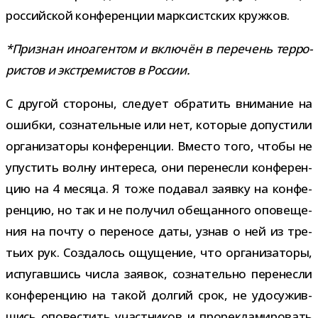
рос­сий­ской кон­фе­рен­ции марк­сист­ских кружков.
*Признан ино­аген­том и вклю­чён в пере­чень тер­ро­
ри­стов и экс­тре­ми­стов в России.
С дру­гой сто­роны, сле­дует обра­тить вни­ма­ние на
ошибки, созна­тель­ные или нет, кото­рые допу­стили
орга­ни­за­торы кон­фе­рен­ции. Вместо того, чтобы не
упу­стить волну инте­реса, они пере­несли кон­фе­рен­
цию на 4 месяца. Я тоже пода­вал заявку на кон­фе­
рен­цию, но так и не полу­чил обе­щан­ного опо­ве­ще­
ния на почту о пере­носе даты, узнав о ней из тре­
тьих рук. Создалось ощу­ще­ние, что орга­ни­за­торы,
испу­гав­шись числа заявок, созна­тельно пере­несли
кон­фе­рен­цию на такой дол­гий срок, не удо­су­жив­
шись опо­ве­стить участ­ни­ков и про­ре­кла­ми­ро­вать