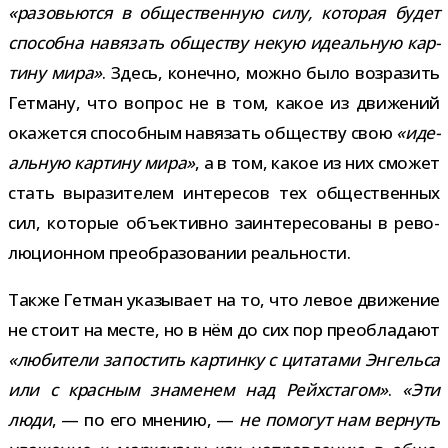
«разо­вьются в обще­ствен­ную силу, кото­рая будет
спо­собна навя­зать обще­ству некую иде­аль­ную кар­
тину мира»
. Здесь, конечно, можно было воз­ра­зить
Гетману, что вопрос не в том, какое из дви­же­ний
ока­жется спо­соб­ным навя­зать обще­ству свою
«иде­
аль­ную кар­тину мира»
, а в том, какое из них смо­жет
стать выра­зи­те­лем инте­ре­сов тех обще­ствен­ных
сил, кото­рые объ­ек­тивно заин­те­ре­со­ваны в рево­
лю­ци­он­ном пре­об­ра­зо­ва­нии реальности.
Также Гетман ука­зы­вает на то, что левое дви­же­ние
не стоит на месте, но в нём до сих пор пре­об­ла­дают
«люби­тели запо­стить кар­тинку с цита­тами Энгельса
или с крас­ным зна­ме­нем над Рейхстагом»
.
«Эти
люди
, — по его мне­нию, —
не помо­гут нам вер­нуть