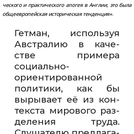
че­ского и прак­ти­че­ского апо­гея в Англии, это была
обще­ев­ро­пей­ская исто­ри­че­ская тен­ден­ция»
.
Гетман, исполь­зуя
Австралию в каче­
стве при­мера
социально-​
ориентированной
поли­тики, как бы
выры­вает её из кон­
тек­ста миро­вого раз­
де­ле­ния труда.
Слушателю пред­ла­га­