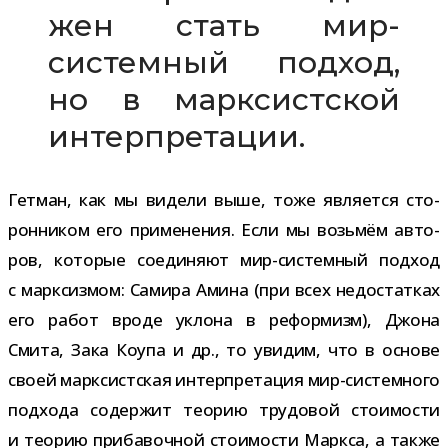
жен стать мир-​
системный под­ход,
но в марк­сист­ской
интерпретации.
Гетман, как мы видели выше, тоже явля­ется сто­
рон­ни­ком его при­ме­не­ния. Если мы возь­мём авто­
ров, кото­рые соеди­няют мир-​системный под­ход
с марк­сиз­мом: Самира Амина (при всех недо­стат­ках
его работ вроде уклона в рефор­мизм), Джона
Смита, Зака Коупа и др., то уви­дим, что в основе
своей марк­сист­ская интер­пре­та­ция мир-​системного
под­хода содер­жит тео­рию тру­до­вой сто­и­мо­сти
и тео­рию при­ба­воч­ной сто­и­мо­сти Маркса, а также