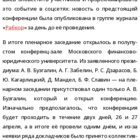
это собы­тие в соц­се­тях: новость о пред­сто­я­щей
кон­фе­рен­ции была опуб­ли­ко­вана в группе жур­нала
«
Рабкор
» за день до её проведения.
В итоге пле­нар­ное засе­да­ние откры­лось в полу­пу­
стом конференц-​зале Московского финансово-​
юридического уни­вер­си­тета. Из заяв­лен­ного пре­зи­
ди­ума: А. В. Бузгалин, А. Г. Забелин, Р. С. Дзарасов, Б.
Ю. Кагарлицкий, Д. Мандел, Б. Ф. Славин — на пле­
нар­ном засе­да­нии при­сут­ство­вал один только А. В.
Бузгалин, кото­рый и открыл кон­фе­рен­цию.
Изначально пред­по­ла­га­лось, что кон­фе­рен­ция
будет про­хо­дить в тече­ние двух дней, 26 и 27
апреля, а в итоге её про­вели одним днём, и из-​за
неявки ряда доклад­чи­ков было при­нято кол­лек­тив­