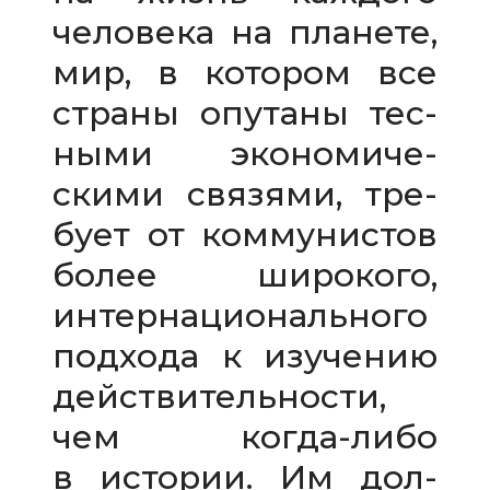
чело­века на пла­нете,
мир, в кото­ром все
страны опу­таны тес­
ными эко­но­ми­че­
скими свя­зями, тре­
бует от ком­му­ни­стов
более широ­кого,
интер­на­ци­о­наль­ного
под­хода к изу­че­нию
дей­стви­тель­но­сти,
чем когда-​либо
в исто­рии. Им дол­