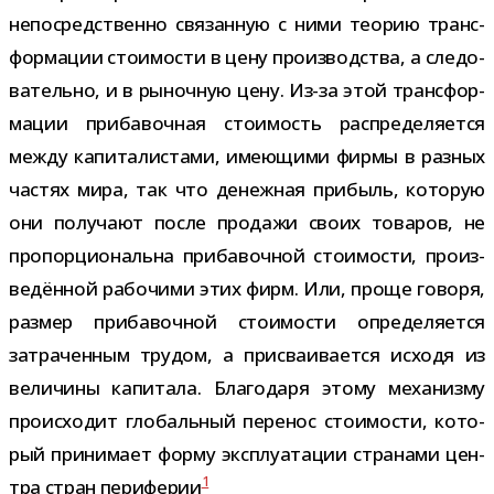
непо­сред­ственно свя­зан­ную с ними тео­рию транс­
фор­ма­ции сто­и­мо­сти в цену про­из­вод­ства, а сле­до­
ва­тельно, и в рыноч­ную цену. Из-​за этой транс­фор­
ма­ции при­ба­воч­ная сто­и­мость рас­пре­де­ля­ется
между капи­та­ли­стами, име­ю­щими фирмы в раз­ных
частях мира, так что денеж­ная при­быль, кото­рую
они полу­чают после про­дажи своих това­ров, не
про­пор­ци­о­нальна при­ба­воч­ной сто­и­мо­сти, про­из­
ве­дён­ной рабо­чими этих фирм. Или, проще говоря,
раз­мер при­ба­воч­ной сто­и­мо­сти опре­де­ля­ется
затра­чен­ным тру­дом, а при­сва­и­ва­ется исходя из
вели­чины капи­тала. Благодаря этому меха­низму
про­ис­хо­дит гло­баль­ный пере­нос сто­и­мо­сти, кото­
рый при­ни­мает форму экс­плу­а­та­ции стра­нами цен­
1
тра стран пери­фе­рии