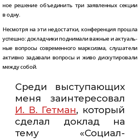
ное реше­ние объ­еди­нить три заяв­лен­ных сек­ции
в одну.
Несмотря на эти недо­статки, кон­фе­рен­ция про­шла
успешно: доклад­чики под­ни­мали важ­ные и акту­аль­
ные вопросы совре­мен­ного марк­сизма, слу­ша­тели
активно зада­вали вопросы и живо дис­ку­ти­ро­вали
между собой.
Среди высту­па­ю­щих
меня заин­те­ре­со­вал
И. В. Гетман
, кото­рый
сде­лал доклад на
тему «Социал-​