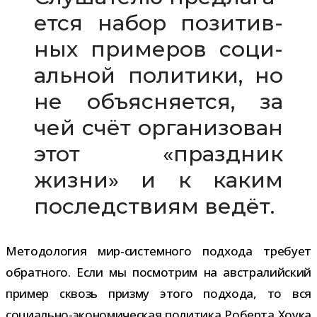
ется набор пози­тив­
ных при­ме­ров соци­
аль­ной поли­тики, но
не объ­яс­ня­ется, за
чей счёт орга­ни­зо­ван
этот «празд­ник
жизни» и к каким
послед­ствиям ведёт.
Методология мир-​системного под­хода тре­бует
обрат­ного. Если мы посмот­рим на австра­лий­ский
при­мер сквозь призму этого под­хода, то вся
социально-​экономическая поли­тика Роберта Хоука