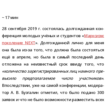
~
17
мин
28 сен­тября 2019 г. состо­я­лась дол­го­ждан­ная кон­
фе­рен­ция моло­дых учё­ных и сту­ден­тов «
Марксизм:
поко­ле­ние NEXT
». Долгожданной лично для меня
она была из-​за того, что должна была состо­яться
ещё в апреле, но была в самый послед­ний день
отло­жена на неиз­вест­ный срок ввиду того, что
«коли­че­ство заре­ги­стри­ро­ван­ных лиц намного пре­
вы­сило пред­по­ла­га­е­мое число участ­ни­ков»
.
Впоследствии, уже на самой кон­фе­рен­ции, моде­ра­
тор А. В. Бузгалин отме­тил, что было подано 300
заявок и что не было воз­мож­но­сти раз­ме­стить всех