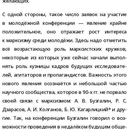
желающих.
С одной сто­роны, такое число заявок на уча­стие
в моло­дёж­ной кон­фе­рен­ции — явле­ние крайне
поло­жи­тель­ное, оно отра­жает рост инте­реса
к марк­сизму среди моло­дёжи. Здесь надо отме­тить
всё воз­рас­та­ю­щую роль марк­сист­ских круж­ков,
неко­то­рые из кото­рых уже сей­час начали выпол­
нять роль куз­ницы кад­ров буду­щих иссле­до­ва­те­
лей, аги­та­то­ров и про­па­ган­ди­стов. Важность этого
нового явле­ния осо­зна­ётся и неболь­шой частью
науч­ного сооб­ще­ства, кото­рое в 90-​х гг. не порвало
своей связи с марк­сиз­мом: А. В. Бузгалин, Р. С.
Дзарасов, А. И. Колганов, Б. Ю. Кагарлицкий* и дру­
гие. Так, на кон­фе­рен­ции Бузгалин гово­рил о воз­
мож­но­сти про­ве­де­ния в неда­лё­ком буду­щем обще­