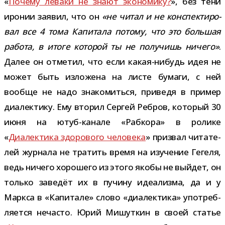
«
Почему леваки не знают эко­но­мику?
», без тени
иро­нии заявил, что он
«не читал и не кон­спек­ти­ро­
вал все 4 тома Капитала потому, что это боль­шая
работа, в итоге кото­рой ты не полу­чишь ничего»
.
Далее он отме­тил, что если какая-​нибудь идея не
может быть изло­жена на листе бумаги, с ней
вообще не надо зна­ко­миться, при­ведя в при­мер
диа­лек­тику. Ему вто­рил Сергей Ребров, кото­рый 30
июня на ютуб-​канале «Рабкора» в ролике
«
Диалектика здо­ро­вого чело­века
» при­звал чита­те­
лей жур­нала не тра­тить время на изу­че­ние Гегеля,
ведь ничего хоро­шего из этого якобы не вый­дет, он
только заве­дёт их в пучину иде­а­лизма, да и у
Маркса в «Капитале» слово «диа­лек­тика» упо­треб­
ля­ется неча­сто. Юрий Мишуткин в своей ста­тье