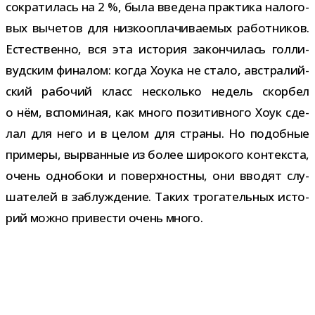
сокра­ти­лась на 2 %, была вве­дена прак­тика нало­го­
вых выче­тов для низ­ко­опла­чи­ва­е­мых работ­ни­ков.
Естественно, вся эта исто­рия закон­чи­лась гол­ли­
вуд­ским фина­лом: когда Хоука не стало, австра­лий­
ский рабо­чий класс несколько недель скор­бел
о нём, вспо­ми­ная, как много пози­тив­ного Хоук сде­
лал для него и в целом для страны. Но подоб­ные
при­меры, вырван­ные из более широ­кого кон­тек­ста,
очень одно­боки и поверх­ностны, они вво­дят слу­
ша­те­лей в заблуж­де­ние. Таких тро­га­тель­ных исто­
рий можно при­ве­сти очень много.