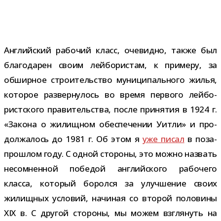
Английский рабо­чий класс, оче­видно, также был
бла­го­да­рен своим лей­бо­ри­стам, к при­меру, за
обшир­ное стро­и­тель­ство муни­ци­паль­ного жилья,
кото­рое раз­вер­ну­лось во время пер­вого лей­бо­
рист­ского пра­ви­тель­ства, после при­ня­тия в 1924 г.
«Закона о жилищ­ном обес­пе­че­нии Уитли» и про­
дол­жа­лось до 1981 г. Об этом я
уже писал
в поза­
про­шлом году. С одной сто­роны, это можно назвать
несо­мнен­ной побе­дой англий­ского рабо­чего
класса, кото­рый боролся за улуч­ше­ние своих
жилищ­ных усло­вий, начи­ная со вто­рой поло­вины
XIX в. С дру­гой сто­роны, мы можем взгля­нуть на