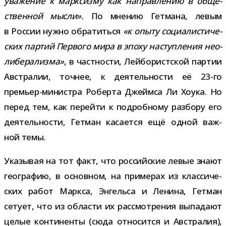
ува­же­ние к марк­сизму как направ­ле­нию в обще­
ствен­ной мысли».
По мне­нию Гетмана, левым
в России нужно обра­титься
«к опыту соци­а­ли­сти­че­
ских пар­тий Первого мира в эпоху наступ­ле­ния нео­
ли­бе­ра­лизма»
, в част­но­сти, Лейбористской пар­тии
Австралии, точ­нее, к дея­тель­но­сти её 23-​го
премьер-​министра Роберта Джеймса Ли Хоука. Но
перед тем, как перейти к подроб­ному раз­бору его
дея­тель­но­сти, Гетман каса­ется ещё одной важ­
ной темы.
Указывая на тот факт, что рос­сий­ские левые знают
гео­гра­фию, в основ­ном, на при­ме­рах из клас­си­че­
ских работ Маркса, Энгельса и Ленина, Гетман
сетует, что из обла­сти их рас­смот­ре­ния выпа­дают
целые кон­ти­ненты (сюда отно­сится и Австралия),