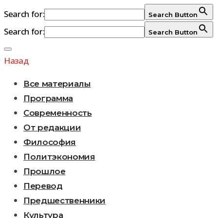
Search for:
Search Button
Search for:
Search Button
Перейти
к
Назад
содержимому
Все материалы
Программа
Современность
От редакции
Философия
Политэкономия
Прошлое
Перевод
Предшественники
Культура