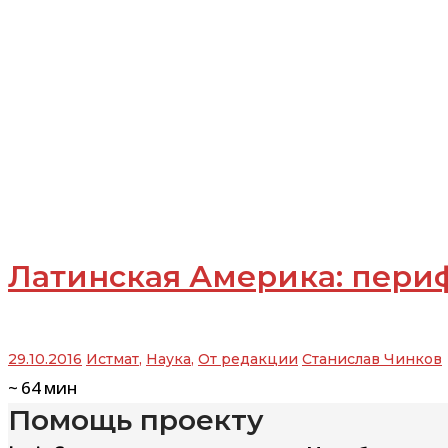
Латинская Америка: пери
29.10.2016
Истмат
,
Наука
,
От редакции
Станислав Чинков
~
64
мин
Помощь проекту