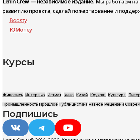
Lenin Crew — независимое издание.
Мы работаем на 
развитию проекта, сделай пожертвование и поддерж
Boosty
ЮMoney
Курсы
Живопись
Интервью
Истмат
Кино
Китай
Кружки
Культура
Литер
Промышленность
Прошлое
Публицистика
Разное
Рецензии
Соврем
Подпишись
VK
Telegram
YouTube
Lenin Crew © 2014–2026. Копируя наши материалы, указы