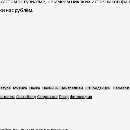
чистом энтузиазме, не имеем никаких источников фи
и нас рублём.
атура
Музыка
Наука
Научный централизм
От редакции
Перевод
енность
Статобзор
Стороннее
Театр
Философия
вайте ссылку на первоисточник.