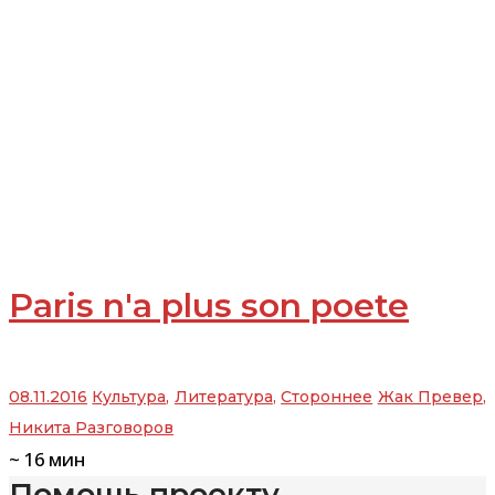
Paris n'a plus son poete
08.11.2016
Культура
,
Литература
,
Стороннее
Жак Превер
,
Никита Разговоров
~
16
мин
Помощь проекту