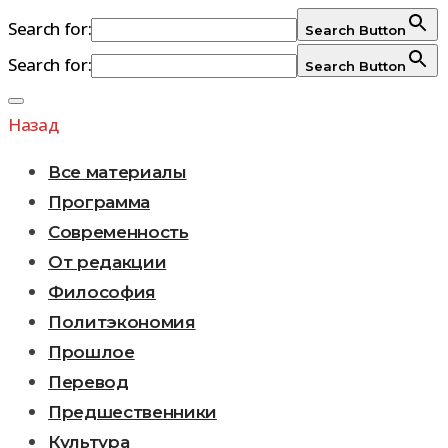
Search for:
Search Button
Search for:
Search Button
Перейти
к
Назад
содержимому
Все материалы
Программа
Современность
От редакции
Философия
Политэкономия
Прошлое
Перевод
Предшественники
Культура