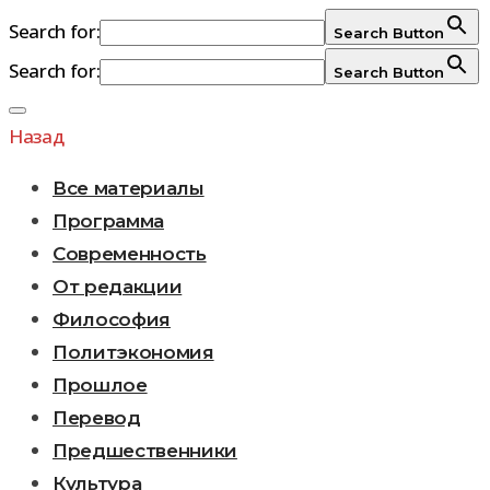
Search for:
Search Button
Search for:
Search Button
Перейти
к
Назад
содержимому
Все материалы
Программа
Современность
От редакции
Философия
Политэкономия
Прошлое
Перевод
Предшественники
Культура