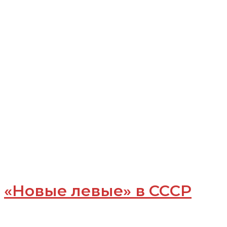
«Новые левые» в ССCР