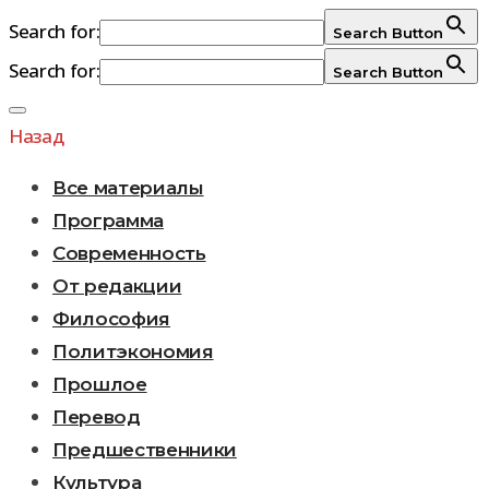
Search for:
Search Button
Search for:
Search Button
Перейти
к
Назад
содержимому
Все материалы
Программа
Современность
От редакции
Философия
Политэкономия
Прошлое
Перевод
Предшественники
Культура