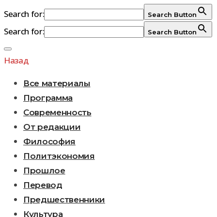
Search for:
Search Button
Search for:
Search Button
Перейти
к
Назад
содержимому
Все материалы
Программа
Современность
От редакции
Философия
Политэкономия
Прошлое
Перевод
Предшественники
Культура