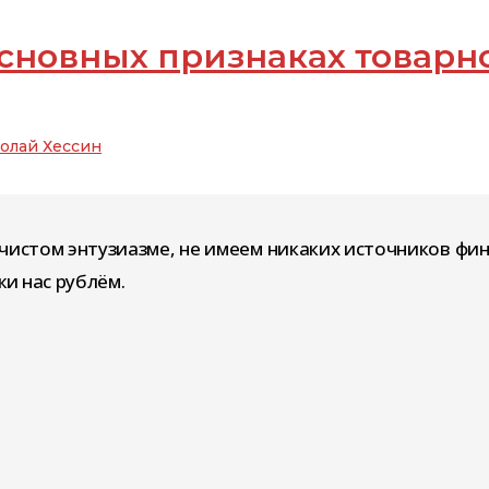
 основных признаках товарн
олай Хессин
чистом энтузиазме, не имеем никаких источников фи
и нас рублём.