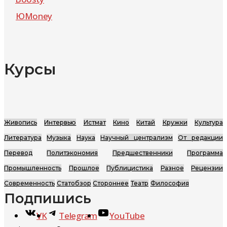
ЮMoney
Курсы
Живопись
Интервью
Истмат
Кино
Китай
Кружки
Культура
Литература
Музыка
Наука
Научный централизм
От редакции
Перевод
Политэкономия
Предшественники
Программа
Промышленность
Прошлое
Публицистика
Разное
Рецензии
Современность
Статобзор
Стороннее
Театр
Философия
Подпишись
VK
Telegram
YouTube