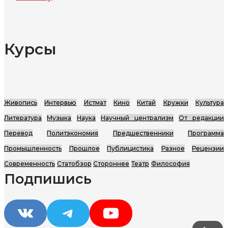
Курсы
Живопись
Интервью
Истмат
Кино
Китай
Кружки
Культура
Литература
Музыка
Наука
Научный централизм
От редакции
Перевод
Политэкономия
Предшественники
Программа
Промышленность
Прошлое
Публицистика
Разное
Рецензии
Современность
Статобзор
Стороннее
Театр
Философия
Подпишись
VK
Telegram
YouTube