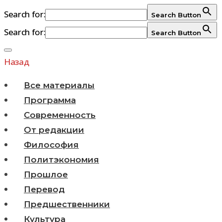
Search for:
Search Button
Search for:
Search Button
Перейти
к
Назад
содержимому
Все материалы
Программа
Современность
От редакции
Философия
Политэкономия
Прошлое
Перевод
Предшественники
Культура