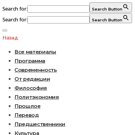
Search for:
Search Button
Search for:
Search Button
Перейти
к
Назад
содержимому
Все материалы
Программа
Современность
От редакции
Философия
Политэкономия
Прошлое
Перевод
Предшественники
Культура