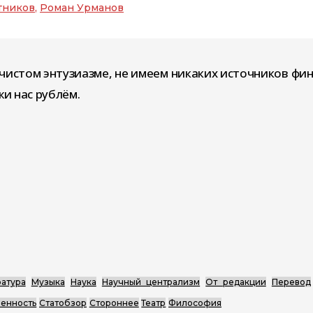
тников
,
Роман Урманов
чистом энтузиазме, не имеем никаких источников фи
и нас рублём.
атура
Музыка
Наука
Научный централизм
От редакции
Перевод
енность
Статобзор
Стороннее
Театр
Философия