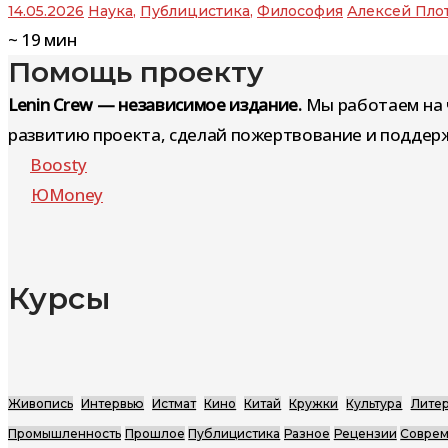
14.05.2026
Наука
,
Публицистика
,
Философия
Алексей Пло
~
19
мин
Помощь проекту
Lenin Crew — независимое издание.
Мы работаем на 
развитию проекта, сделай пожертвование и поддерж
Boosty
ЮMoney
Курсы
Живопись
Интервью
Истмат
Кино
Китай
Кружки
Культура
Литер
Промышленность
Прошлое
Публицистика
Разное
Рецензии
Соврем