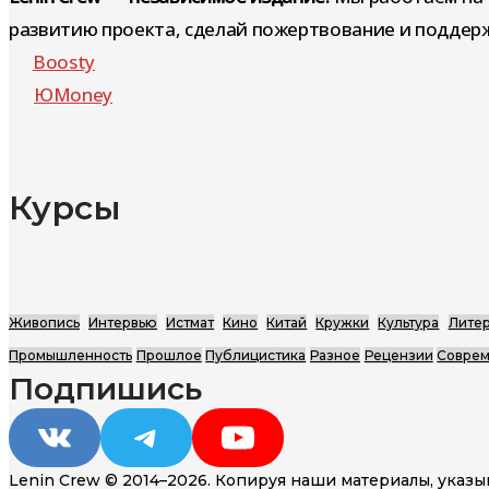
развитию проекта, сделай пожертвование и поддерж
записям
Boosty
ЮMoney
Курсы
Живопись
Интервью
Истмат
Кино
Китай
Кружки
Культура
Литер
Промышленность
Прошлое
Публицистика
Разное
Рецензии
Соврем
Подпишись
VK
Telegram
YouTube
Lenin Crew © 2014–2026. Копируя наши материалы, указы