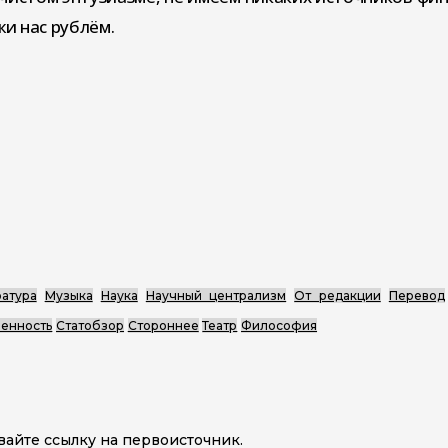
и нас рублём.
атура
Музыка
Наука
Научный централизм
От редакции
Перевод
енность
Статобзор
Стороннее
Театр
Философия
вайте ссылку на первоисточник.