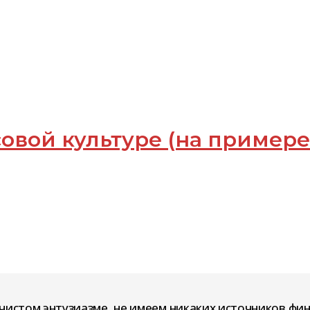
овой культуре (на примере
чистом энтузиазме, не имеем никаких источников фи