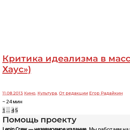
Критика идеализма в масс
Хаус»)
11.08.2013
Кино
,
Культура
,
От редакции
Егор Радайкин
~
24
мин
Навигация
1
…
4
5
Помощь проекту
по
Lenin Crew — независимое издание.
Мы работаем на 